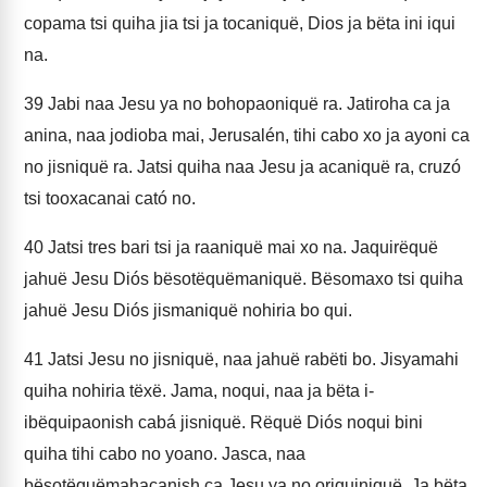
copama tsi quiha jia tsi ja tocaniquë, Dios ja bëta ini iqui
na.
39
Jabi naa Jesu ya no bohopaoniquë ra. Jatiroha ca ja
anina, naa jodioba mai, Jerusalén, tihi cabo xo ja ayoni ca
no jisniquë ra. Jatsi quiha naa Jesu ja acaniquë ra, cruzó
tsi tooxacanai cató no.
40
Jatsi tres bari tsi ja raaniquë mai xo na. Jaquirëquë
jahuë Jesu Diós bësotëquëmaniquë. Bësomaxo tsi quiha
jahuë Jesu Diós jismaniquë nohiria bo qui.
41
Jatsi Jesu no jisniquë, naa jahuë rabëti bo. Jisyamahi
quiha nohiria tëxë. Jama, noqui, naa ja bëta i-
ibëquipaonish cabá jisniquë. Rëquë Diós noqui bini
quiha tihi cabo no yoano. Jasca, naa
bësotëquëmahacanish ca Jesu ya no oriquiniquë. Ja bëta