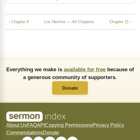
‹ Chapter 9
Los Hechos — All Chapters
Chapter 11 ›
Everything we make is
available for free
because of
a generous community of supporters.
Donate
About Us
FAQ
API
Copying Permissions
Privacy Policy
Commendations
Donate