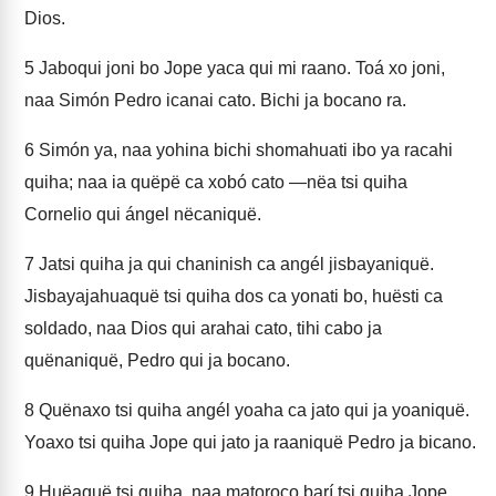
Dios.
5
Jaboqui joni bo Jope yaca qui mi raano. Toá xo joni,
naa Simón Pedro icanai cato. Bichi ja bocano ra.
6
Simón ya, naa yohina bichi shomahuati ibo ya racahi
quiha; naa ia quëpë ca xobó cato —nëa tsi quiha
Cornelio qui ángel nëcaniquë.
7
Jatsi quiha ja qui chaninish ca angél jisbayaniquë.
Jisbayajahuaquë tsi quiha dos ca yonati bo, huësti ca
soldado, naa Dios qui arahai cato, tihi cabo ja
quënaniquë, Pedro qui ja bocano.
8
Quënaxo tsi quiha angél yoaha ca jato qui ja yoaniquë.
Yoaxo tsi quiha Jope qui jato ja raaniquë Pedro ja bicano.
9
Huëaquë tsi quiha, naa matoroco barí tsi quiha Jope