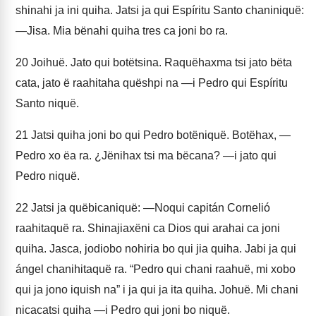
shinahi ja ini quiha. Jatsi ja qui Espíritu Santo chaniniquë:
—Jisa. Mia bënahi quiha tres ca joni bo ra.
20
Joihuë. Jato qui botëtsina. Raquëhaxma tsi jato bëta
cata, jato ë raahitaha quëshpi na —i Pedro qui Espíritu
Santo niquë.
21
Jatsi quiha joni bo qui Pedro botëniquë. Botëhax, —
Pedro xo ëa ra. ¿Jënihax tsi ma bëcana? —i jato qui
Pedro niquë.
22
Jatsi ja quëbicaniquë: —Noqui capitán Cornelió
raahitaquë ra. Shinajiaxëni ca Dios qui arahai ca joni
quiha. Jasca, jodiobo nohiria bo qui jia quiha. Jabi ja qui
ángel chanihitaquë ra. “Pedro qui chani raahuë, mi xobo
qui ja jono iquish na” i ja qui ja ita quiha. Johuë. Mi chani
nicacatsi quiha —i Pedro qui joni bo niquë.