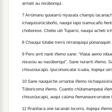
arrtaiti au nisüboriqui.
7
Arrümanu quiatarrü niyasata champü tacanache
ichaquisürücüboñü, nauqui tapü isamucañü ñent
choborese. Chebo uiti Tuparrü, nauqui acheti i
8
Chauqui tütabe trerrü nirranquiqui pünanaquiti
9
Pero arrti nanti iñemo sane: “Iñatai aemo nibu
nisusüu au nasüboriqui”. Sane nurarrti iñemo. 
chisusüucapü. Ipucünuncatai icuata, itopiqui uirr
10
Sane nauquiche urriantai iñemo nichaquisürü
Tüboricoma iñemo. Cuantio chütamampatai iñemo.
chisusüucapü, auqui caüma ñemanauncurratoe is
11
Rranitaca one tacanati locorrü, itopiqui iñemo