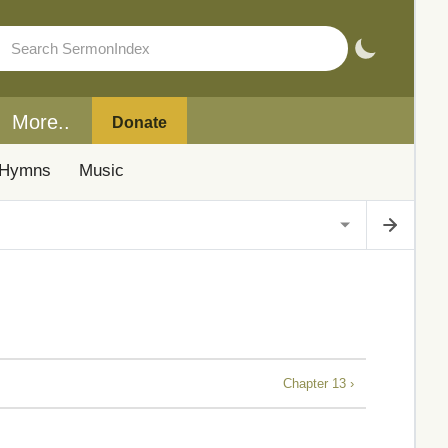
More..
Donate
Hymns
Music
Chapter 13 ›