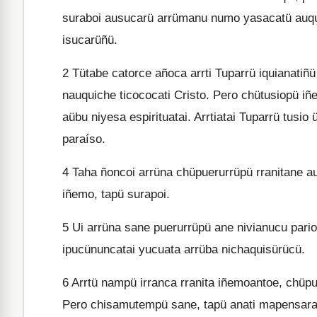
suraboi ausucarü arrümanu numo yasacatü auqui
isucarüñü.
2
Tütabe catorce añoca arrti Tuparrü iquianatiñ
nauquiche ticococati Cristo. Pero chütusiopü iñ
aübu niyesa espirituatai. Arrtiatai Tuparrü tusi
paraíso.
4
Taha ñoncoi arrüna chüpuerurrüpü rranitane a
iñemo, tapü surapoi.
5
Ui arrüna sane puerurrüpü ane nivianucu pario
ipucünuncatai yucuata arrüba nichaquisürücü.
6
Arrtü nampü irranca rranita iñemoantoe, chüpue
Pero chisamutempü sane, tapü anati mapensara 