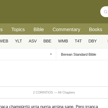
rs
Topics
Bible
Commentary
Books
WEB
YLT
ASV
BBE
WMB
T4T
DBY
|
2 CORINTIOS — All Chapters
naca champürrtü urria nurria arrüna sane. Pero irranca