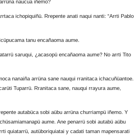
 arrüna naucua iñemo?
taca ichopiquiñü. Rrepente anati naqui nanti: “Arrti Pablo
 icüpucama tanu encañaoma aume.
iatarrü saruqui, ¿acasopü encañaoma aume? No arrti Tito
oca nanaiña arrüna sane nauqui rranitaca ichacuñüantoe.
carüti Tuparrü. Rranitaca sane, nauqui rrayura aume,
 rrepente autabüca sobi aübu arrüna churriampü iñemo. Y
na chüsamiamanapü aume. Ane penarrü sobi autabü aübu
ti quiatarrü, autüboriquiatai y cadati taman mapensarati