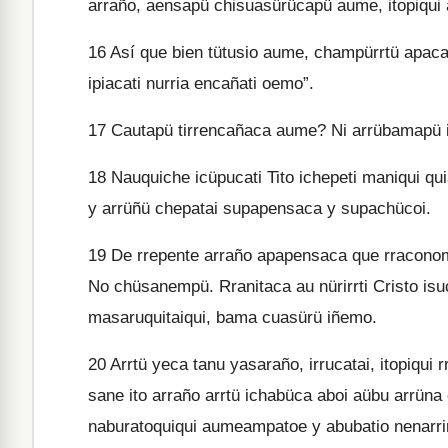
arraño, aensapü chisuasürücapü aume, itopiqui
16
Así que bien tütusio aume, champürrtü apacarr
ipiacati nurria encañati oemo”.
17
Cautapü tirrencañaca aume? Ni arrübamapü
18
Nauquiche icüpucati Tito ichepeti maniqui qu
y arrüñü chepatai supapensaca y supachücoi.
19
De rrepente arraño apapensaca que rraconom
No chüsanempü. Rranitaca au nürirrti Cristo isu
masaruquitaiqui, bama cuasürü iñemo.
20
Arrtü yeca tanu yasaraño, irrucatai, itopiqui
sane ito arraño arrtü ichabüca aboi aübu arrü
naburatoquiqui aumeampatoe y abubatio nenarrirr