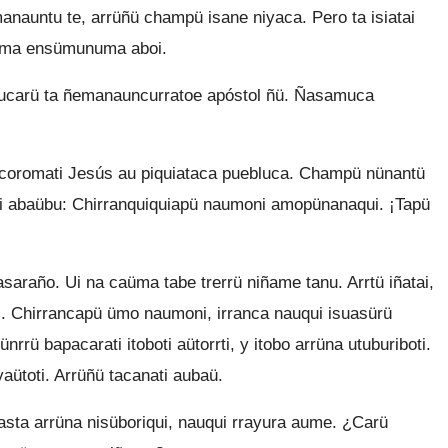
anauntu te, arrüñü champü isane niyaca. Pero ta isiatai
bama ensümunuma aboi.
ucarü ta ñemanauncurratoe apóstol ñü. Ñasamuca
ocoromati Jesús au piquiataca puebluca. Champü nünantü
oi abaübu: Chirranquiquiapü naumoni amopünanaqui. ¡Tapü
saraño. Ui na caüma tabe trerrü niñame tanu. Arrtü iñatai,
i. Chirrancapü ümo naumoni, irranca nauqui isuasürü
rü bapacarati itoboti aütorrti, y itobo arrüna utuburiboti.
aütoti. Arrüñü tacanati aubaü.
hasta arrüna nisüboriqui, nauqui rrayura aume. ¿Carü