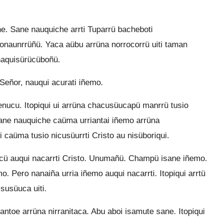
. Sane nauquiche arrti Tuparrü bacheboti
onaunrrüñü. Yaca aübu arrüna norrocorrü uiti taman
chaquisürücüboñü.
 Señor, nauqui acurati iñemo.
enucu. Itopiqui ui arrüna chacusüucapü manrrü tusio
Sane nauquiche caüma urriantai iñemo arrüna
i caüma tusio nicusüurrti Cristo au nisüboriqui.
cü auqui nacarrti Cristo. Unumañü. Champü isane iñemo.
 Pero nanaiña urria iñemo auqui nacarrti. Itopiqui arrtü
usüuca uiti.
antoe arrüna nirranitaca. Abu aboi isamute sane. Itopiqui