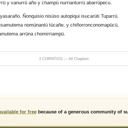
arrü y vanurrü año y champü nurrianturrü abarrüpecu.
 yasaraño. Ñonquisio nisüso autopiqui isucarüti Tuparrü.
 isamutema nomünantü tücañe, y chiñorronconomapücü,
amutema arrüna chomirriampü.
2 CORINTIOS — All Chapters
available for free
because of a generous community of su