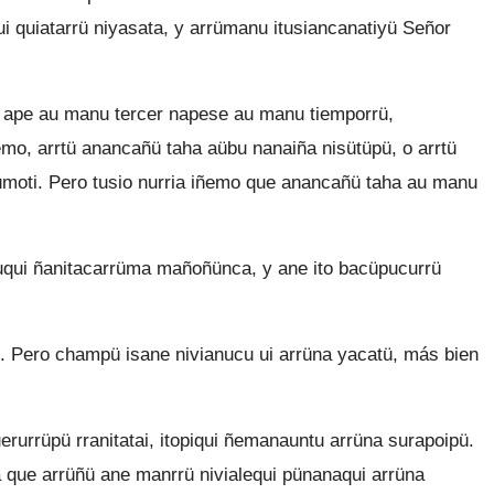
 quiatarrü niyasata, y arrümanu itusiancanatiyü Señor
ü ape au manu tercer napese au manu tiemporrü,
emo, arrtü anancañü taha aübu nanaiña nisütüpü, o arrtü
o ümoti. Pero tusio nurria iñemo que anancañü taha au manu
uqui ñanitacarrüma mañoñünca, y ane ito bacüpucurrü
. Pero champü isane nivianucu ui arrüna yacatü, más bien
rurrüpü rranitatai, itopiqui ñemanauntu arrüna surapoipü.
que arrüñü ane manrrü nivialequi pünanaqui arrüna