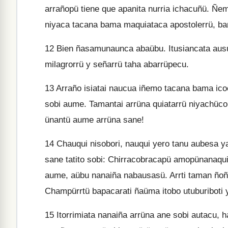
arrañopü tiene que apanita nurria ichacuñü. Ñem
niyaca tacana bama maquiataca apostolerrü, 
12
Bien ñasamunaunca abaübu. Itusiancata aus
milagrorrü y señarrü taha abarrüpecu.
13
Arraño isiatai naucua iñemo tacana bama ic
sobi aume. Tamantai arrüna quiatarrü niyachüc
ünantü aume arrüna sane!
14
Chauqui nisobori, nauqui yero tanu aubesa ya
sane tatito sobi: Chirracobracapü amopünanaqu
aume, aübu nanaiña nabausasü. Arrti taman ñoñünr
Champürrtü bapacarati ñaüma itobo utuburiboti y
15
Itorrimiata nanaiña arrüna ane sobi autacu, 