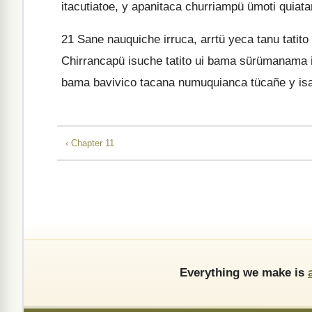
itacutiatoe, y apanitaca churriampü ümoti quiat
21
Sane nauquiche irruca, arrtü yeca tanu tatito
Chirrancapü isuche tatito ui bama sürümanama
bama bavivico tacana numuquianca tücañe y is
‹ Chapter 11
Everything we make is