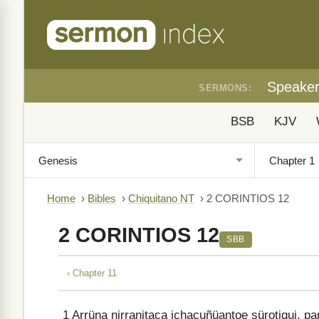
Speake
SERMONS:
BSB
KJV
Home
›
Bibles
›
Chiquitano NT
›
2 CORINTIOS 12
2 CORINTIOS 12
SBB
‹ Chapter 11
1
Arrüna nirranitaca ichacuñüantoe sürotiqui, pa