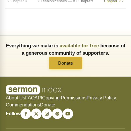
‹ Chapter 0
2 Tesalonicenses — All Chapters
Chapter 2 ›
Everything we make is
available for free
because of
a generous community of supporters.
Donate
About Us
FAQ
API
Copying Permissions
Privacy Policy
Commendations
Donate
Follow