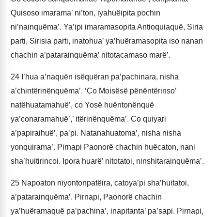
Quisoso imarama’ ni’ton, iyahuëipita pochin
ni’nainquëma’. Ya’ipi imaramasopita Antioquiaquë, Siria
parti, Sirisia parti, inatohua’ ya’huëramasopita iso nanan
chachin a’patarainquëma’ nitotacamaso marë’.
24
I’hua a’naquën isëquëran pa’pachinara, nisha
a’chintërinënquëma’. ‘Co Moisësë pënëntërinso’
natëhuatamahuë’, co Yosë huëntonënquë
ya’conaramahuë’,’ itërinënquëma’. Co quiyari
a’papiraihuë’, pa’pi. Natanahuatoma’, nisha nisha
yonquirama’. Pirnapi Paonorë chachin huëcaton, nani
sha’huitirincoi. Ipora huarë’ nitotatoi, ninshitarainquëma’.
25
Napoaton niyontonpatëira, catoya’pi sha’huitatoi,
a’patarainquëma’. Pirnapi, Paonorë chachin
ya’huëramaquë pa’pachina’, inapitanta’ pa’sapi. Pirnapi,