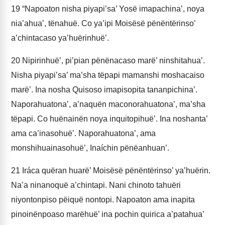
19
“Napoaton nisha piyapi’sa’ Yosë imapachina’, noya
nia’ahua’, tënahuë. Co ya’ipi Moisësë pënëntërinso’
a’chintacaso ya’huërinhuë’.
20
Nipirinhuë’, pi’pian pënënacaso marë’ ninshitahua’.
Nisha piyapi’sa’ ma’sha tëpapi mamanshi moshacaiso
marë’. Ina nosha Quisoso imapisopita tananpichina’.
Naporahuatona’, a’naquën maconorahuatona’, ma’sha
tëpapi. Co huënainën noya inquitopihuë’. Ina noshanta’
ama ca’inasohuë’. Naporahuatona’, ama
monshihuainasohuë’, Inaíchin pënëanhuan’.
21
Iráca quëran huarë’ Moisësë pënëntërinso’ ya’huërin.
Na’a ninanoquë a’chintapi. Nani chinoto tahuëri
niyontonpiso pëiquë nontopi. Napoaton ama inapita
pinoinënpoaso marëhuë’ ina pochin quirica a’patahua’