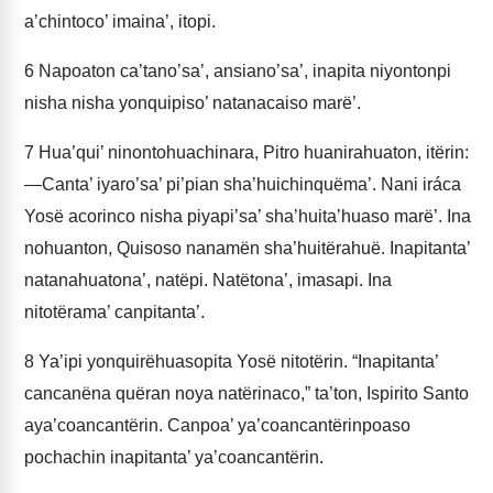
a’chintoco’ imaina’, itopi.
6
Napoaton ca’tano’sa’, ansiano’sa’, inapita niyontonpi
nisha nisha yonquipiso’ natanacaiso marë’.
7
Hua’qui’ ninontohuachinara, Pitro huanirahuaton, itërin:
—Canta’ iyaro’sa’ pi’pian sha’huichinquëma’. Nani iráca
Yosë acorinco nisha piyapi’sa’ sha’huita’huaso marë’. Ina
nohuanton, Quisoso nanamën sha’huitërahuë. Inapitanta’
natanahuatona’, natëpi. Natëtona’, imasapi. Ina
nitotërama’ canpitanta’.
8
Ya’ipi yonquirëhuasopita Yosë nitotërin. “Inapitanta’
cancanëna quëran noya natërinaco,” ta’ton, Ispirito Santo
aya’coancantërin. Canpoa’ ya’coancantërinpoaso
pochachin inapitanta’ ya’coancantërin.