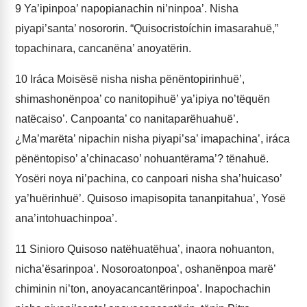
9
Ya’ipinpoa’ napopianachin ni’ninpoa’. Nisha
piyapi’santa’ nosororin. “Quisocristoíchin imasarahuë,”
topachinara, cancanëna’ anoyatërin.
10
Iráca Moisësë nisha nisha pënëntopirinhuë’,
shimashonënpoa’ co nanitopihuë’ ya’ipiya no’tëquën
natëcaiso’. Canpoanta’ co nanitaparëhuahuë’.
¿Ma’marëta’ nipachin nisha piyapi’sa’ imapachina’, iráca
pënëntopiso’ a’chinacaso’ nohuantërama’? tënahuë.
Yosëri noya ni’pachina, co canpoari nisha sha’huicaso’
ya’huërinhuë’. Quisoso imapisopita tananpitahua’, Yosë
ana’intohuachinpoa’.
11
Sinioro Quisoso natëhuatëhua’, inaora nohuanton,
nicha’ësarinpoa’. Nosoroatonpoa’, oshanënpoa marë’
chiminin ni’ton, anoyacancantërinpoa’. Inapochachin