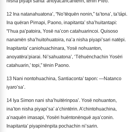
nisha piyapi’santa’ anoyacancantërin, tënin Pitro.
12
Ina natanahuatona’, “No’tëquën nonin,” ta’tona’, ta’tápi.
Ina quëran Pirnapi, Paono, inapitanta’ sha’huitantapi:
“I’hua pa’patoira, Yosë na’con catahuarincoi. Quisoso
nanamën sha’huitohuatoira, na’a nisha piyapi’sari natëpi.
Inapitanta’ caniohuachinara, Yosë nohuanton,
anoyatëra’piarai. Ni’sahuatona’, ‘Tëhuënchachin Yosëri
catahuarin,’ topi,” tënin Paono.
13
Nani nontohuachina, Santiaconta’ tapon: —Natanco
iyaro’sa’.
14
Iya Simon nani sha’huitërinpoa’. Yosë nohuanton,
ina’ton nisha piyapi’sa’ a’chintërin. A’chintohuachina,
a’naquën imasapi, Yosëri huëntonënquë aya’conin.
Inapitanta’ piyapinënpita pochachin ni’sarin.