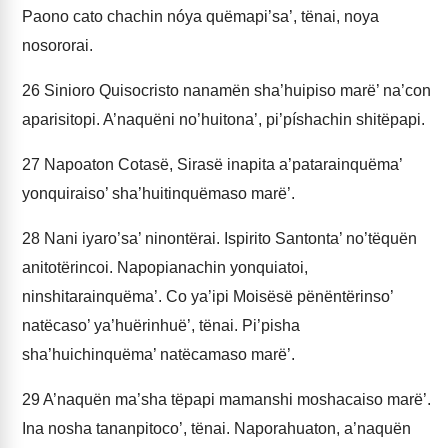
Paono cato chachin nóya quëmapi’sa’, tënai, noya
nosororai.
26
Sinioro Quisocristo nanamën sha’huipiso marë’ na’con
aparisitopi. A’naquëni no’huitona’, pi’píshachin shitëpapi.
27
Napoaton Cotasë, Sirasë inapita a’patarainquëma’
yonquiraiso’ sha’huitinquëmaso marë’.
28
Nani iyaro’sa’ ninontërai. Ispirito Santonta’ no’tëquën
anitotërincoi. Napopianachin yonquiatoi,
ninshitarainquëma’. Co ya’ipi Moisësë pënëntërinso’
natëcaso’ ya’huërinhuë’, tënai. Pi’pisha
sha’huichinquëma’ natëcamaso marë’.
29
A’naquën ma’sha tëpapi mamanshi moshacaiso marë’.
Ina nosha tananpitoco’, tënai. Naporahuaton, a’naquën