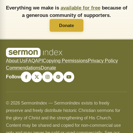
Everything we make is
available for free
because of
a generous community of supporters.
Donate
About Us
FAQ
API
Copying Permissions
Privacy Policy
Commendations
Donate
Follow
© 2026 SermonIndex — SermonIndex exists to freely
preserve and freely distribute historic Christian sermons for
the glory of Christ and the strengthening of His Church.
Content may be shared and copied for non-commercial use
only and may never be sold or used commercially. See our