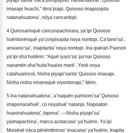
piyapi’santa’ iráca yonquipiso’ naniantatona’, Quisoso
imasapi huachi,” itëra’piapi. Quisoso imapisopita
natanahuatona’, nóya cancantopi.
4
Quirosarinquë canconpachinara, ya’ipi Quisoso
huëntonënquë ya’conpisopita noya nontopi. Ca’tano’sa’,
ansiano’sa’, inapitanta’ noya nontopi. Ina quëran Paonori
ya’ipi sha’huitërin: “Aquë iyaro’sa’ pa’nai Quisoso
nanamën sha’huita’huaiso marë’. Yosë noya
catahuarincoi. Nisha piyapi’santa’ Quisoso imasapi.
Nisha nisha ninanoquë niyontonapi,” itërin.
5
Ina natanahuatona’, a’naquën parisioro’sa’ Quisoso
imaponaraihuë’, co noyahuë’ natanpi. Napoaton
huanirahuatona’, tapona’: —Nisha piyapi’sa’
yaimapachina’, marca acotacaso’ ya’huërin. Ya’ipi
Moisësë iráca pënëntërinso’ imacaiso’ ya’huërin. Inapita