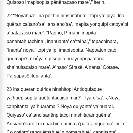
Quisoso imapisopita pënënacaso marë’,” itërin.
22
“Noyahua’. Ina pochin ninshitahua’,” topi ya’ipiya. Ina
quëran ca’tano’sa’, ansiano’sa’, inapita yonquipi catoya’pi
a’patacaiso marë’. “Paono, Pirnapi, inapita
panantahuachina’, inahuanta’ ca’taina’,” topachinara,
“Inanta’ noya,” topi ya’ipi imapisopita. Napoaton cato’
quëmapi’sa’ nóya nipisopita huayonpi paatona’
sha’huitacaiso marë’. A’naso’ Sirasë. A’nanta’ Cotasë.
Parsapasë itopi anta’.
23
Ina quëran quirica ninshitopi Antioquiaquë
ya’huëpisopita quëtontacaiso marë’. “Iyaro’sa’. ¿Noya
canpitanta’ ya’huarama’? Noya quiyanta’ ya’huarai.
Quiyaso’ ca’tano’sanënpitacoi ninshitarainquëma’.
Ansiano’saro’coi chachin quirica a’patarainquëma’, ni’co’.
Co cotioro’sanquëmahuë’ nipomarahuë’, canpitanta’