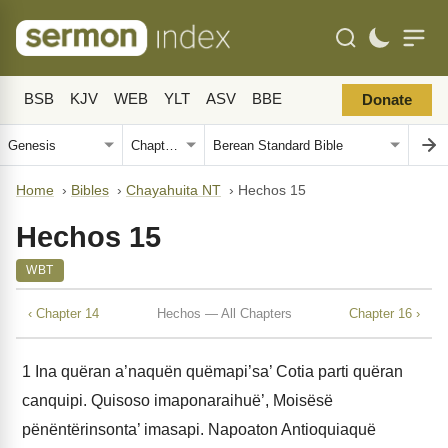
BSB
KJV
WEB
YLT
ASV
BBE
Donate
Home
›
Bibles
›
Chayahuita NT
›
Hechos 15
Hechos 15
WBT
‹ Chapter 14
Hechos — All Chapters
Chapter 16 ›
1
Ina quëran a’naquën quëmapi’sa’ Cotia parti quëran
canquipi. Quisoso imaponaraihuë’, Moisësë
pënëntërinsonta’ imasapi. Napoaton Antioquiaquë