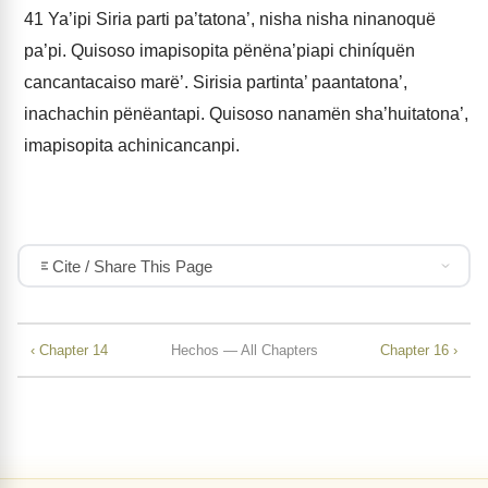
41
Ya’ipi Siria parti pa’tatona’, nisha nisha ninanoquë
pa’pi. Quisoso imapisopita pënëna’piapi chiníquën
cancantacaiso marë’. Sirisia partinta’ paantatona’,
inachachin pënëantapi. Quisoso nanamën sha’huitatona’,
imapisopita achinicancanpi.
Cite / Share This Page
‹ Chapter 14
Hechos — All Chapters
Chapter 16 ›