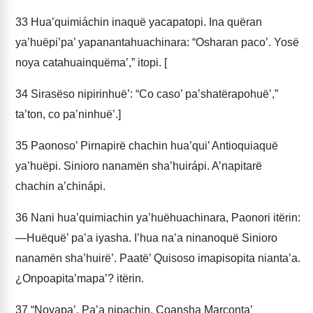
33
Hua’quimiáchin inaquë yacapatopi. Ina quëran
ya’huëpi’pa’ yapanantahuachinara: “Osharan paco’. Yosë
noya catahuainquëma’,” itopi. [
34
Sirasëso nipirinhuë’: “Co caso’ pa’shatërapohuë’,”
ta’ton, co pa’ninhuë’.]
35
Paonoso’ Pirnapirë chachin hua’qui’ Antioquiaquë
ya’huëpi. Sinioro nanamën sha’huirápi. A’napitarë
chachin a’chinápi.
36
Nani hua’quimiachin ya’huëhuachinara, Paonori itërin:
—Huëquë’ pa’a iyasha. I’hua na’a ninanoquë Sinioro
nanamën sha’huirë’. Paatë’ Quisoso imapisopita nianta’a.
¿Onpoapita’mapa’? itërin.
37
“Noyapa’. Pa’a nipachin. Coansha Marconta’