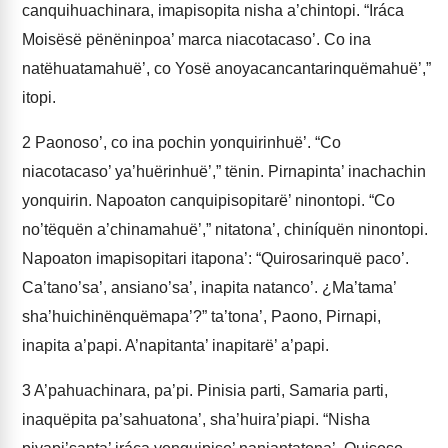
canquihuachinara, imapisopita nisha a’chintopi. “Iráca
Moisësë pënëninpoa’ marca niacotacaso’. Co ina
natëhuatamahuë’, co Yosë anoyacancantarinquëmahuë’,”
itopi.
2
Paonoso’, co ina pochin yonquirinhuë’. “Co
niacotacaso’ ya’huërinhuë’,” tënin. Pirnapinta’ inachachin
yonquirin. Napoaton canquipisopitarë’ ninontopi. “Co
no’tëquën a’chinamahuë’,” nitatona’, chiníquën ninontopi.
Napoaton imapisopitari itapona’: “Quirosarinquë paco’.
Ca’tano’sa’, ansiano’sa’, inapita natanco’. ¿Ma’tama’
sha’huichinënquëmapa’?” ta’tona’, Paono, Pirnapi,
inapita a’papi. A’napitanta’ inapitarë’ a’papi.
3
A’pahuachinara, pa’pi. Pinisia parti, Samaria parti,
inaquëpita pa’sahuatona’, sha’huira’piapi. “Nisha