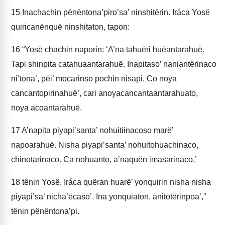
15
Inachachin pënëntona’piro’sa’ ninshitërin. Iráca Yosë
quiricanënquë ninshitaton, tapon:
16
“Yosë chachin naporin: ‘A’na tahuëri huëantarahuë.
Tapi shinpita catahuaantarahuë. Inapitaso’ naniantërinaco
ni’tona’, pëi’ mocarinso pochin nisapi. Co noya
cancantopirinahuë’, cari anoyacancantaantarahuato,
noya acoantarahuë.
17
A’napita piyapi’santa’ nohuitiinacoso marë’
napoarahuë. Nisha piyapi’santa’ nohuitohuachinaco,
chinotarinaco. Ca nohuanto, a’naquën imasarinaco,’
18
tënin Yosë. Iráca quëran huarë’ yonquirin nisha nisha
piyapi’sa’ nicha’ëcaso’. Ina yonquiaton, anitotërinpoa’,”
tënin pënëntona’pi.