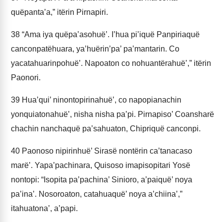
quëpanta’a,” itërin Pirnapiri.
38
“Ama iya quëpa’asohuë’. I’hua pi’iquë Panpiriaquë
canconpatëhuara, ya’huërin’pa’ pa’mantarin. Co
yacatahuarinpohuë’. Napoaton co nohuantërahuë’,” itërin
Paonori.
39
Hua’qui’ ninontopirinahuë’, co napopianachin
yonquiatonahuë’, nisha nisha pa’pi. Pirnapiso’ Coansharë
chachin nanchaquë pa’sahuaton, Chipriquë canconpi.
40
Paonoso nipirinhuë’ Sirasë nontërin ca’tanacaso
marë’. Yapa’pachinara, Quisoso imapisopitari Yosë
nontopi: “Isopita pa’pachina’ Sinioro, a’paiquë’ noya
pa’ina’. Nosoroaton, catahuaquë’ noya a’chiina’,”
itahuatona’, a’papi.