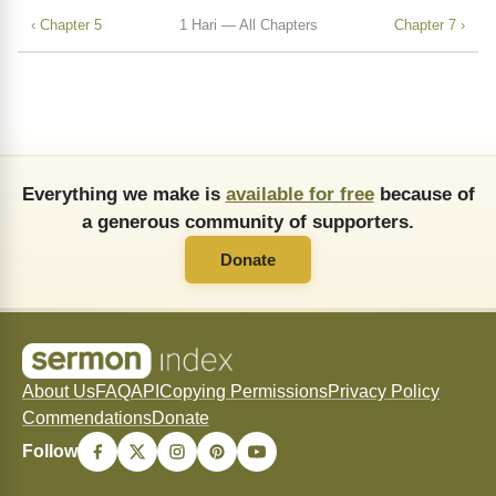
‹ Chapter 5
1 Hari — All Chapters
Chapter 7 ›
Everything we make is
available for free
because of
a generous community of supporters.
Donate
About Us
FAQ
API
Copying Permissions
Privacy Policy
Commendations
Donate
Follow