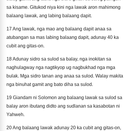
sa kisame. Gitukod niya kini nga lawak aron mahimong
balaang lawak, ang labing balaang dapit.
17
Ang lawak, nga mao ang balaang dapit anaa sa
atubangan sa mas labing balaang dapit, adunay 40 ka
cubit ang gitas-on.
18
Adunay sidro sa sulod sa balay, nga inokitan sa
naghulagway nga nagtikyop ug nagbukhad nga mga
bulak. Mga sidro tanan ang anaa sa sulod. Walay makita
nga binuhat gamit ang bato diha sa sulod.
19
Giandam ni Solomon ang balaang lawak sa sulod sa
balay aron ibutang didto ang sudlanan sa kasabotan ni
Yahweh.
20
Ang balaang lawak adunay 20 ka cubit ang gitas-on,