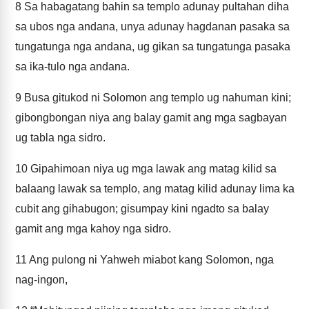
8
Sa habagatang bahin sa templo adunay pultahan diha
sa ubos nga andana, unya adunay hagdanan pasaka sa
tungatunga nga andana, ug gikan sa tungatunga pasaka
sa ika-tulo nga andana.
9
Busa gitukod ni Solomon ang templo ug nahuman kini;
gibongbongan niya ang balay gamit ang mga sagbayan
ug tabla nga sidro.
10
Gipahimoan niya ug mga lawak ang matag kilid sa
balaang lawak sa templo, ang matag kilid adunay lima ka
cubit ang gihabugon; gisumpay kini ngadto sa balay
gamit ang mga kahoy nga sidro.
11
Ang pulong ni Yahweh miabot kang Solomon, nga
nag-ingon,