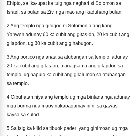
Ehipto, sa ika-upat ka tuig nga naghari si Solomon sa
Israel, sa bulan sa Ziv, nga mao ang ikaduhang bulan.
2
Ang templo nga gitugod ni Solomon alang kang
Yahweh adunay 60 ka cubit ang gitas-on, 20 ka cubit ang
gilapdon, ug 30 ka cubit ang gihabugon.
3
Ang portico nga anaa sa atubangan sa templo, adunay
20 ka cubit ang gitas-on, managsama ang gilapdon sa
templo, ug napulo ka cubit ang gilalumon sa atubangan
sa templo.
4
Gibuhatan niya ang templo ug mga bintana nga adunay
mga porma nga maoy nakapagamay niini sa gawas
kaysa sa sulod.
5
Sa isig ka kilid sa tibuok pader iyang gihimoan ug mga