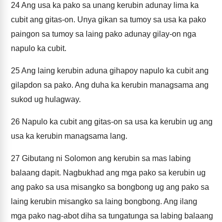
24
Ang usa ka pako sa unang kerubin adunay lima ka
cubit ang gitas-on. Unya gikan sa tumoy sa usa ka pako
paingon sa tumoy sa laing pako adunay gilay-on nga
napulo ka cubit.
25
Ang laing kerubin aduna gihapoy napulo ka cubit ang
gilapdon sa pako. Ang duha ka kerubin managsama ang
sukod ug hulagway.
26
Napulo ka cubit ang gitas-on sa usa ka kerubin ug ang
usa ka kerubin managsama lang.
27
Gibutang ni Solomon ang kerubin sa mas labing
balaang dapit. Nagbukhad ang mga pako sa kerubin ug
ang pako sa usa misangko sa bongbong ug ang pako sa
laing kerubin misangko sa laing bongbong. Ang ilang
mga pako nag-abot diha sa tungatunga sa labing balaang