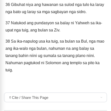
36
Gibuhat niya ang hawanan sa sulod nga tulo ka laray
nga bato ug laray sa mga sagbayan nga sidro.
37
Natukod ang pundasyon sa balay ni Yahweh sa ika-
upat nga tuig, ang bulan sa Ziv.
38
Sa ika-napulog usa ka tuig, sa bulan sa Bul, nga mao
ang ika-walo nga bulan, nahuman na ang balay sa
tanang bahin niini ug sumala sa tanang plano niini.
Nahuman pagtukod ni Solomon ang templo sa pito ka
tuig.
Cite / Share This Page