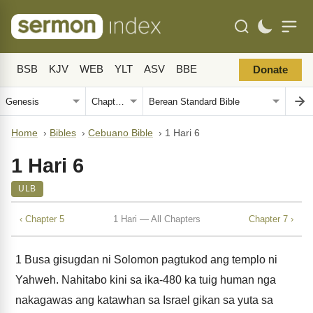
BSB
KJV
WEB
YLT
ASV
BBE
Donate
Home
›
Bibles
›
Cebuano Bible
›
1 Hari 6
1 Hari 6
ULB
‹ Chapter 5
1 Hari — All Chapters
Chapter 7 ›
1
Busa gisugdan ni Solomon pagtukod ang templo ni
Yahweh. Nahitabo kini sa ika-480 ka tuig human nga
nakagawas ang katawhan sa Israel gikan sa yuta sa