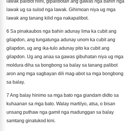
lawak palibot niini, gipalibotan ang gawas nga bahin nga
lawak ug sa sulod nga lawak. Gihimoan niya ug mga
lawak ang tanang kilid nga nakapalibot.
6
Sa pinakaubos nga bahin adunay lima ka cubit ang
gilapdon, ang tungatunga adunay unom ka cubit ang
gilapdon, ug ang ika-tulo adunay pito ka cubit ang
gilapdon. Ug ang anaa sa gawas gibuhatan niya ug mga
moldura diha sa bongbong sa balay sa tanang palibot
aron ang mga sagbayan dili mag-abot sa mga bongbong
sa balay.
7
Ang balay hinimo sa mga bato nga giandam didto sa
kuhaanan sa mga bato. Walay martilyo, atsa, o bisan
unsang puthaw nga gamit nga madunggan sa balay
samtang ginatukod kini.