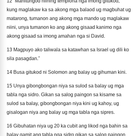
12
“Mahitungod niining temploha nga imong gitukod,
kung maglakaw ka sa akong mga balaod ug magbuhat ug
matarong, tumanon ang akong mga mando ug maglakaw
niini, unya tumanon ko ang akong gisaad kanimo nga
akong gisaad sa imong amahan nga si David.
13
Magpuyo ako taliwala sa katawhan sa Israel ug dili ko
sila pasagdan."
14
Busa gitukod ni Solomon ang balay ug gihuman kini.
15
Unya gibongbongan niya sa sulod sa balay ug mga
tabla nga sidro. Gikan sa salog paingon sa kisame sa
sulod sa balay, gibongbongan niya kini ug kahoy, ug
gisalogan niya ang balay ug mga tabla nga sipres.
16
Gibuhatan niya ug 20 ka cubit ang likod nga bahin sa
balay gamit ang tabla nga sidro gikan sa salog paingon