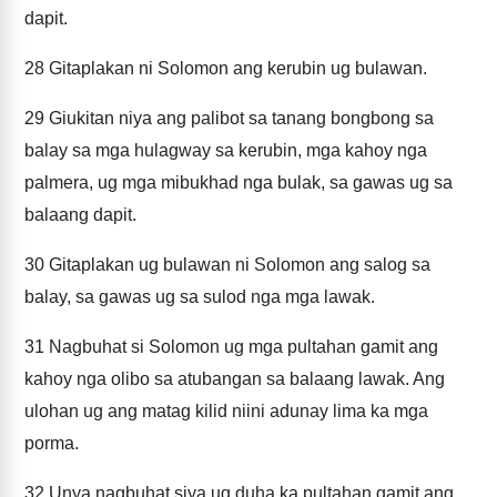
dapit.
28
Gitaplakan ni Solomon ang kerubin ug bulawan.
29
Giukitan niya ang palibot sa tanang bongbong sa
balay sa mga hulagway sa kerubin, mga kahoy nga
palmera, ug mga mibukhad nga bulak, sa gawas ug sa
balaang dapit.
30
Gitaplakan ug bulawan ni Solomon ang salog sa
balay, sa gawas ug sa sulod nga mga lawak.
31
Nagbuhat si Solomon ug mga pultahan gamit ang
kahoy nga olibo sa atubangan sa balaang lawak. Ang
ulohan ug ang matag kilid niini adunay lima ka mga
porma.
32
Unya nagbuhat siya ug duha ka pultahan gamit ang