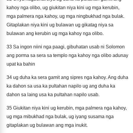
kahoy nga olibo, ug giukitan niya kini ug mga kerubin,
mga palmera nga kahoy, ug mga ningbukhad nga bulak.
Gitaplakan niya kini ug bulawan ug gikatag niya sa
bulawan ang kerubin ug mga kahoy nga olibo.
33
Sa ingon niini nga paagi, gibuhatan usab ni Solomon
ang porma sa sera sa templo nga kahoy nga olibo adunay
upat ka bahin
34
ug duha ka sera gamit ang sipres nga kahoy. Ang duha
ka dahon sa usa ka pultahan napilo ug ang duha ka
dahon sa laing usa ka pultahan napilo usab.
35
Giukitan niya kini ug kerubin, mga palmera nga kahoy,
ug mga mibukhad nga bulak, ug iyang susama nga
gitaplakan ug bulawan ang mga inukit.