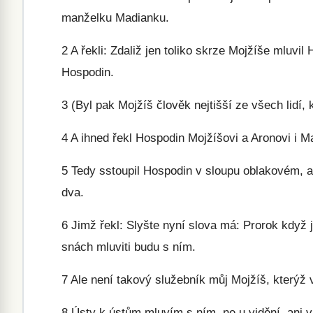
manželku Madianku.
2
A řekli: Zdaliž jen toliko skrze Mojžíše mluvil
Hospodin.
3
(Byl pak Mojžíš člověk nejtišší ze všech lidí, k
4
A ihned řekl Hospodin Mojžíšovi a Aronovi i Marii
5
Tedy sstoupil Hospodin v sloupu oblakovém, a s
dva.
6
Jimž řekl: Slyšte nyní slova má: Prorok když j
snách mluviti budu s ním.
7
Ale není takový služebník můj Mojžíš, kterýž
8
Ústy k ústům mluvím s ním, ne u vidění, ani v