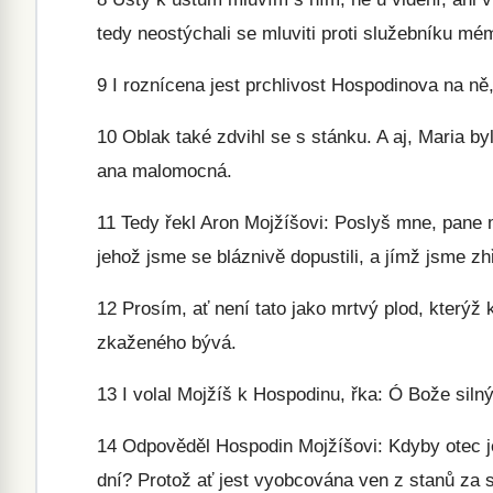
tedy neostýchali se mluviti proti služebníku m
9
I roznícena jest prchlivost Hospodinova na ně,
10
Oblak také zdvihl se s stánku. A aj, Maria by
ana malomocná.
11
Tedy řekl Aron Mojžíšovi: Poslyš mne, pane m
jehož jsme se bláznivě dopustili, a jímž jsme zhř
12
Prosím, ať není tato jako mrtvý plod, kterýž 
zkaženého bývá.
13
I volal Mojžíš k Hospodinu, řka: Ó Bože silný,
14
Odpověděl Hospodin Mojžíšovi: Kdyby otec jej
dní? Protož ať jest vyobcována ven z stanů za