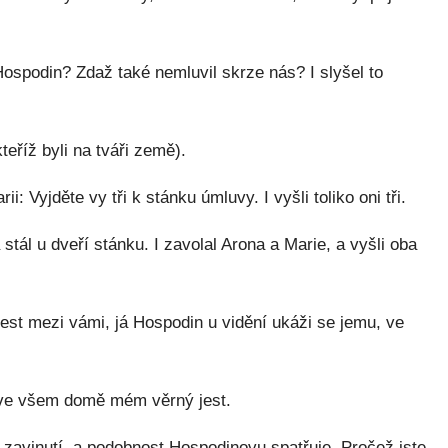
 Hospodin? Zdaž také nemluvil skrze nás? I slyšel to
teříž byli na tváři země).
: Vyjděte vy tři k stánku úmluvy. I vyšli toliko oni tři.
tál u dveří stánku. I zavolal Arona a Marie, a vyšli oba
est mezi vámi, já Hospodin u vidění ukáži se jemu, ve
 ve všem domě mém věrný jest.
 zavinutí, a podobnost Hospodinovu spatřuje. Pročež jste