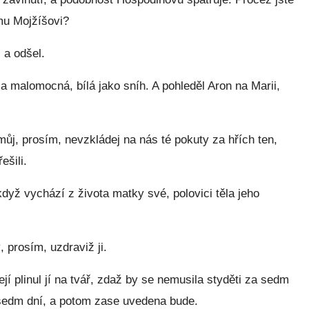
ému Mojžíšovi?
 a odšel.
la malomocná, bílá jako sníh. A pohleděl Aron na Marii,
ůj, prosím, nevzkládej na nás té pokuty za hřích ten,
ešili.
když vychází z života matky své, polovici těla jeho
 prosím, uzdraviž ji.
í plinul jí na tvář, zdaž by se nemusila styděti za sedm
 sedm dní, a potom zase uvedena bude.