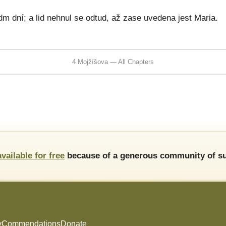
m dní; a lid nehnul se odtud, až zase uvedena jest Maria.
4 Mojžíšova — All Chapters
available for free
because of a generous community of su
y
Commendations
Donate