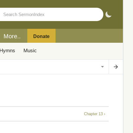
More..
Donate
Hymns
Music
Chapter 13 ›