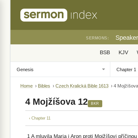
Speake
SERMONS:
BSB
KJV
Home
›
Bibles
›
Czech Kralická Bible 1613
›
4 Mojžíšova
4 Mojžíšova 12
BKR
‹ Chapter 11
1
A mluvila Maria i Aron proti Mojžíšovi příčino