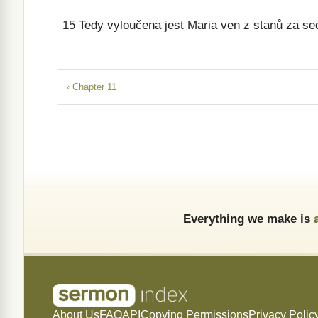
15
Tedy vyloučena jest Maria ven z stanů za sed
‹ Chapter 11
Everything we make is
About Us
FAQ
API
Copying Permissions
Privacy Polic