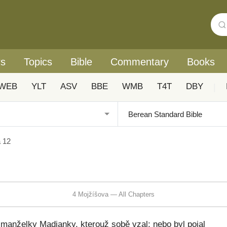
rs
Topics
Bible
Commentary
Books
WEB
YLT
ASV
BBE
WMB
T4T
DBY
|
 12
4 Mojžíšova — All Chapters
u manželky Madianky, kterouž sobě vzal; nebo byl pojal