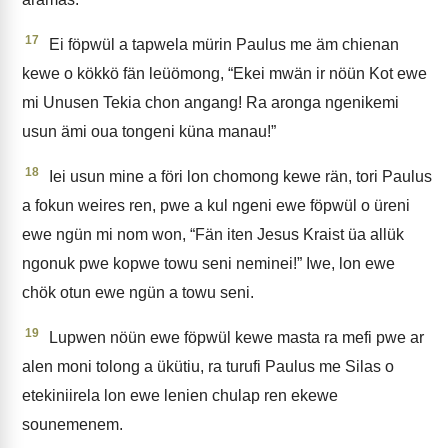
17
Ei föpwül a tapwela mürin Paulus me äm chienan
kewe o kökkö fän leüömong, “Ekei mwän ir nöün Kot ewe
mi Unusen Tekia chon angang! Ra aronga ngenikemi
usun ämi oua tongeni küna manau!”
18
Iei usun mine a föri lon chomong kewe rän, tori Paulus
a fokun weires ren, pwe a kul ngeni ewe föpwül o üreni
ewe ngün mi nom won, “Fän iten Jesus Kraist üa allük
ngonuk pwe kopwe towu seni neminei!” Iwe, lon ewe
chök otun ewe ngün a towu seni.
19
Lupwen nöün ewe föpwül kewe masta ra mefi pwe ar
alen moni tolong a ükütiu, ra turufi Paulus me Silas o
etekiniirela lon ewe lenien chulap ren ekewe
sounemenem.