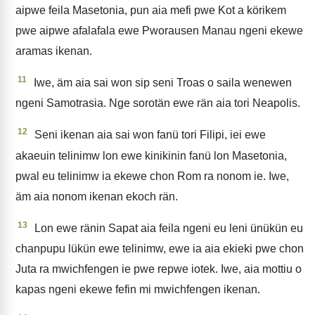
aipwe feila Masetonia, pun aia mefi pwe Kot a körikem
pwe aipwe afalafala ewe Pworausen Manau ngeni ekewe
aramas ikenan.
11
Iwe, äm aia sai won sip seni Troas o saila wenewen
ngeni Samotrasia. Nge sorotän ewe rän aia tori Neapolis.
12
Seni ikenan aia sai won fanü tori Filipi, iei ewe
akaeuin telinimw lon ewe kinikinin fanü lon Masetonia,
pwal eu telinimw ia ekewe chon Rom ra nonom ie. Iwe,
äm aia nonom ikenan ekoch rän.
13
Lon ewe ränin Sapat aia feila ngeni eu leni ünükün eu
chanpupu lükün ewe telinimw, ewe ia aia ekieki pwe chon
Juta ra mwichfengen ie pwe repwe iotek. Iwe, aia mottiu o
kapas ngeni ekewe fefin mi mwichfengen ikenan.