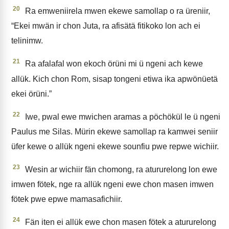
20
Ra emweniirela mwen ekewe samollap o ra üreniir,
“Ekei mwän ir chon Juta, ra afisätä fitikoko lon ach ei
telinimw.
21
Ra afalafal won ekoch örüni mi ü ngeni ach kewe
allük. Kich chon Rom, sisap tongeni etiwa ika apwönüetä
ekei örüni.”
22
Iwe, pwal ewe mwichen aramas a pöchökül le ü ngeni
Paulus me Silas. Mürin ekewe samollap ra kamwei seniir
üfer kewe o allük ngeni ekewe sounfiu pwe repwe wichiir.
23
Wesin ar wichiir fän chomong, ra atururelong lon ewe
imwen fötek, nge ra allük ngeni ewe chon masen imwen
fötek pwe epwe mamasafichiir.
24
Fän iten ei allük ewe chon masen fötek a atururelong