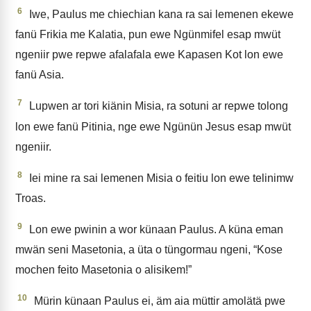
6
Iwe, Paulus me chiechian kana ra sai lemenen ekewe
fanü Frikia me Kalatia, pun ewe Ngünmifel esap mwüt
ngeniir pwe repwe afalafala ewe Kapasen Kot lon ewe
fanü Asia.
7
Lupwen ar tori kiänin Misia, ra sotuni ar repwe tolong
lon ewe fanü Pitinia, nge ewe Ngünün Jesus esap mwüt
ngeniir.
8
Iei mine ra sai lemenen Misia o feitiu lon ewe telinimw
Troas.
9
Lon ewe pwinin a wor künaan Paulus. A küna eman
mwän seni Masetonia, a üta o tüngormau ngeni, “Kose
mochen feito Masetonia o alisikem!”
10
Mürin künaan Paulus ei, äm aia müttir amolätä pwe