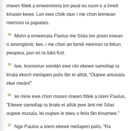
imwen fötek a emweniirela lon pwal eu ruum o a limeti
kinaser kewe. Lon ewe chök otun i me chon leimwan
meinisin ra papatais.
34
Mürin a emwenala Paulus me Silas lon püsin imwan
o amongöniir. Iwe, i me chon an famili meinisin ra fokun
pwapwa, pun iei ra lükü Kot.
35
Iwe, lesosorun sorotän ewe rän ekewe samollap ra
tinala ekoch meilapen polis fän ei allük, “Oupwe amusala
ekei mwän!”
36
Iei mine ewe chon masen imwen fötek a üreni Paulus,
“Ekewe samollap ra tinato ei allük pwe ämi me Silas
oupwe musala. Iei oupwe le towu o feila fän kinamwe.”
37
Nge Paulus a üreni ekewe meilapen polis, “Ra