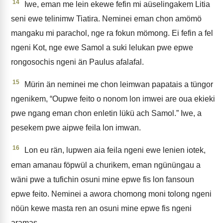
14
Iwe, eman me lein ekewe fefin mi aüselingakem Litia
seni ewe telinimw Tiatira. Neminei eman chon amömö
mangaku mi parachol, nge ra fokun mömong. Ei fefin a fel
ngeni Kot, nge ewe Samol a suki lelukan pwe epwe
rongosochis ngeni än Paulus afalafal.
15
Mürin än neminei me chon leimwan papatais a tüngor
ngenikem, “Oupwe feito o nonom lon imwei are oua ekieki
pwe ngang eman chon enletin lükü ach Samol.” Iwe, a
pesekem pwe aipwe feila lon imwan.
16
Lon eu rän, lupwen aia feila ngeni ewe lenien iotek,
eman amanau föpwül a churikem, eman ngününgau a
wäni pwe a tufichin osuni mine epwe fis lon fansoun
epwe feito. Neminei a awora chomong moni tolong ngeni
nöün kewe masta ren an osuni mine epwe fis ngeni
aramas.