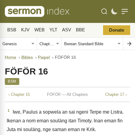
BSB
KJV
WEB
YLT
ASV
BBE
Donate
Home
›
Bibles
›
Paipel
›
FÖFÖR 16
FÖFÖR 16
BSM
‹ Chapter 15
FÖFÖR — All Chapters
Chapter 17 ›
1
Iwe, Paulus a sopwela an sai ngeni Terpe me Listra.
Ikenan a nom eman souläng itan Timoty. Inan eman fin
Juta mi souläng, nge saman eman re Krik.