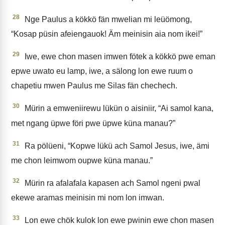
28
Nge Paulus a kökkö fän mwelian mi leüömong,
“Kosap püsin afeiengauok! Äm meinisin aia nom ikei!”
29
Iwe, ewe chon masen imwen fötek a kökkö pwe eman
epwe uwato eu lamp, iwe, a sälong lon ewe ruum o
chapetiu mwen Paulus me Silas fän chechech.
30
Mürin a emweniirewu lükün o aisiniir, “Ai samol kana,
met ngang üpwe föri pwe üpwe küna manau?”
31
Ra pölüeni, “Kopwe lükü ach Samol Jesus, iwe, ämi
me chon leimwom oupwe küna manau.”
32
Mürin ra afalafala kapasen ach Samol ngeni pwal
ekewe aramas meinisin mi nom lon imwan.
33
Lon ewe chök kulok lon ewe pwinin ewe chon masen