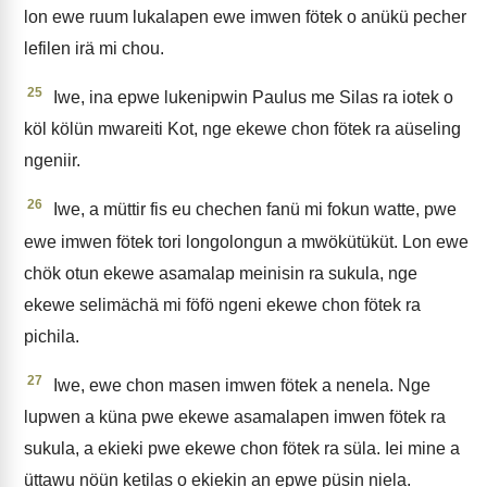
lon ewe ruum lukalapen ewe imwen fötek o anükü pecher
lefilen irä mi chou.
25
Iwe, ina epwe lukenipwin Paulus me Silas ra iotek o
köl kölün mwareiti Kot, nge ekewe chon fötek ra aüseling
ngeniir.
26
Iwe, a müttir fis eu chechen fanü mi fokun watte, pwe
ewe imwen fötek tori longolongun a mwökütüküt. Lon ewe
chök otun ekewe asamalap meinisin ra sukula, nge
ekewe selimächä mi föfö ngeni ekewe chon fötek ra
pichila.
27
Iwe, ewe chon masen imwen fötek a nenela. Nge
lupwen a küna pwe ekewe asamalapen imwen fötek ra
sukula, a ekieki pwe ekewe chon fötek ra süla. Iei mine a
üttawu nöün ketilas o ekiekin an epwe püsin niela.