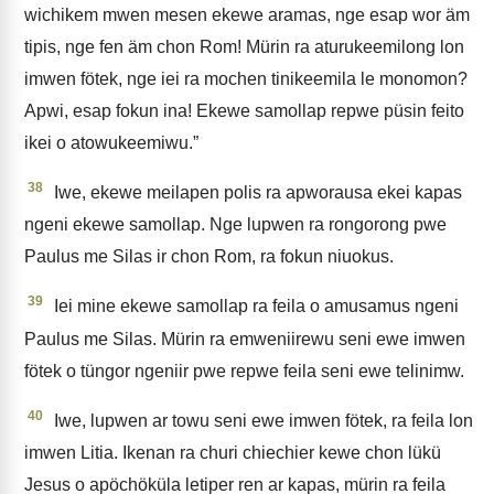
wichikem mwen mesen ekewe aramas, nge esap wor äm
tipis, nge fen äm chon Rom! Mürin ra aturukeemilong lon
imwen fötek, nge iei ra mochen tinikeemila le monomon?
Apwi, esap fokun ina! Ekewe samollap repwe püsin feito
ikei o atowukeemiwu.”
38
Iwe, ekewe meilapen polis ra apworausa ekei kapas
ngeni ekewe samollap. Nge lupwen ra rongorong pwe
Paulus me Silas ir chon Rom, ra fokun niuokus.
39
Iei mine ekewe samollap ra feila o amusamus ngeni
Paulus me Silas. Mürin ra emweniirewu seni ewe imwen
fötek o tüngor ngeniir pwe repwe feila seni ewe telinimw.
40
Iwe, lupwen ar towu seni ewe imwen fötek, ra feila lon
imwen Litia. Ikenan ra churi chiechier kewe chon lükü
Jesus o apöchöküla letiper ren ar kapas, mürin ra feila