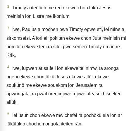
2
Timoty a iteüöch me ren ekewe chon lükü Jesus
meinisin lon Listra me Ikonium.
3
Iwe, Paulus a mochen pwe Timoty epwe eti, iei mine a
sirkomsaisi. A föri ei, pokiten ekewe chon Juta meinisin mi
nom lon ekewe leni ra silei pwe semen Timoty eman re
Krik.
4
Iwe, lupwen ar saifeil lon ekewe telinimw, ra aronga
ngeni ekewe chon lükü Jesus ekewe allük ekewe
soukünö me ekewe souakom lon Jerusalem ra
apwüngala, ra pwal üreniir pwe repwe aleasochisi ekei
allük.
5
Iei usun chon ekewe mwichefel ra pöchökülela lon ar
lükülük o chochomongola iteiten rän.