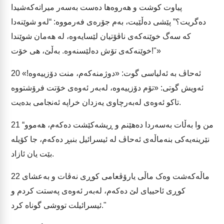
پیاوت کوشت و هەروەها دەست بەسەر میراتەکەشیدا
دەگریت؟” پێشی دەڵێیت، بەم جۆرەی فەرمووە: “لەو شوێنەدا
کە سەگ خوێنەکەی ناڤۆتیان لێسایەوە، لە هەمان شوێندا
خوێنەکەی تۆش دەلێسنەوە. بەڵێ، هی خۆت!"»
ئەحاڤ بە ئەلیاسی گوت: «دوژمنەکەم، منت دۆزییەوە!»
20
ئەویش گوتی: «تۆم دۆزییەوە، لەبەر ئەوەی خۆتت فرۆشتووە
تاکو ئەوەی لەبەرچاوی یەزدان خراپە ئەنجامی بدەیت.
“من وا بەڵات بەسەردا دەهێنم و ڕیشەکێشت دەکەم، هەموو
21
نێرینەیەکی بنەماڵەی ئەحاڤ لە ئیسرائیل بنبڕ دەکەم، جا کۆیلە
بێت یان ئازاد.
ماڵەکەشت وەک ماڵی یارۆڤعامی کوڕی نەڤات و بەعشای
22
کوڕی ئاحییای لێ دەکەم، لەبەر ئەوەی پەستت کردم و
ئیسرائیلت تووشی گوناه کرد."