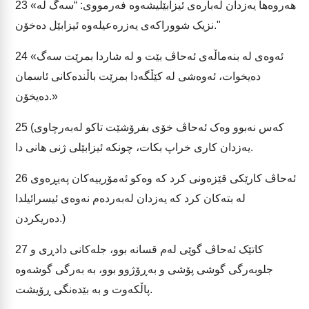
«هەروەها یەزدان لەبارەی ئیزابێلیشەوە فەرمووی: “سەگ لە
23
نزیک شووراکەی یەزرەعیلەوە ئیزابێل دەخۆن."
«ئەوەی لە بنەماڵەی ئەحاڤ بێت و لە شاردا بمرێت سەگ
24
دەیخوات، ئەوەشی لە کێڵگەدا بمرێت باڵندەکانی ئاسمان
دەیخۆن.»
(کەس نەبوو وەک ئەحاڤ خۆی بفرۆشێت تاکو لەبەرچاوی
25
یەزدان کاری خراپ بکات، چونکە ئیزابێلی ژنی هانی دا.
ئەحاڤ کارێکی قێزەونی کرد کە وەکو ئەمۆرییەکان پەیڕەوی
26
لە بتەکان کرد کە یەزدان لەبەردەم نەوەی ئیسرائیلدا
دەریکردن.)
کاتێک ئەحاڤ گوێی لەم قسانە بوو، جلەکانی دادڕی و
27
جلوبەرگی گوشی پۆشی و بەڕۆژوو بوو، بە بەرگی گوشەوە
پاڵکەوت و بە بێدەنگی ڕۆیشت.