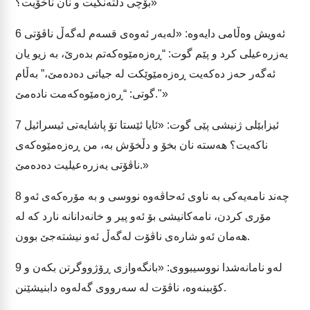
بۆچی دڵتەنگیت و نان ناخۆیت؟»
ئەویش وەڵامی دایەوە: «لەبەر ئەوەی قسەم لەگەڵ ناڤۆتی
6
یەزرەعیلی کرد و پێم گوت: “ڕەزەمێوەکەتم بدەرێ، بە زیو یان
ئەگەر حەز دەکەیت ڕەزەمێوێکت لە جیاتی دەدەمێ،” بەڵام
گوتی: “ڕەزەمێوەکەمت نادەمێ."»
ئیزابێلی ژنیشی پێی گوت: «ئایا ئێستا تۆ پاشایەتی ئیسرائیل
7
ناکەیت؟ هەستە نان بخۆ و دڵخۆش بە، من ڕەزەمێوەکەی
ناڤۆتی یەزرەعیلیت دەدەمێ.»
چەند نامەیەکی بە ناوی ئەحاڤەوە نووسی و بە مۆرەکەی ئەو
8
مۆری کردن، نامەکانیشی بۆ ئەو پیر و خانەدانانە نارد کە لە
هەمان ئەو شارەی ناڤۆت لەگەڵ ئەو نیشتەجێ بوون.
لەو نامانەشدا نووسیبووی: «بانگەوازی ڕۆژووگرتن بکەن و
9
کۆببنەوە، ناڤۆت لە سەرووی گەلەوە دابنیشێنن.