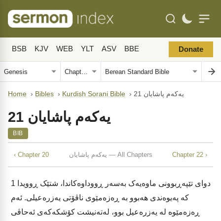
BSB
KJV
WEB
YLT
ASV
BBE
Donate
یەکەم پاشایان 21
›
Kurdish Sorani Bible
›
Bibles
›
Home
یەکەم پاشایان 21
BIB
Chapter 22 ›
یەکەم پاشایان — All Chapters
‹ Chapter 20
دوای تێپەڕبوونی ماوەیەک بەسەر ڕووداوەکاندا، شتێک ڕوویدا
1
کە پەیوەندی هەبوو بە ڕەزەمێوی ناڤۆتی یەزرەعیلی. ئەم
ڕەزەمێوە لە یەزرەعیل بوو، لەتەنیشت کۆشکەکەی ئەحاڤی