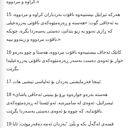
کراوە و مردووە.»
هەرکە ئیزابێل بیستییەوە ناڤۆت بەردباران کراوە و مردووە،
15
بە ئەحاڤی گوت: «هەستە و ڕەزەمێوەکەی ناڤۆتی یەزرەعیلی
کە ڕازی نەبوو بە زیو بتداتێ، دەستی بەسەردا بگرە، چونکە
ناڤۆت مردووە و زیندوو نییە.»
کاتێک ئەحاڤ بیستییەوە ناڤۆت مردووە، هەستا و چوو بەرەو
16
خوار بۆ ئەوەی دەست بەسەر ڕەزەمێوەکەی ناڤۆتی یەزرەعیلیدا
بگرێت.
ئینجا فەرمایشتی یەزدان بۆ ئەلیاسی تیشبی هات:
17
«هەستە بەرەو خوارەوە بڕۆ بۆ بینینی ئەحاڤی پاشای
18
ئیسرائیل، ئەوەی لە سامیرەیە. ئەو ئێستا لە ڕەزەمێوەکەی
ناڤۆتدایە، کە چووە بۆ ئەوەی دەستی بەسەردا بگرێت.
قسەی لەگەڵ بکە و بڵێ: “یەزدان ئەمە دەفەرموێت: ئایا
19