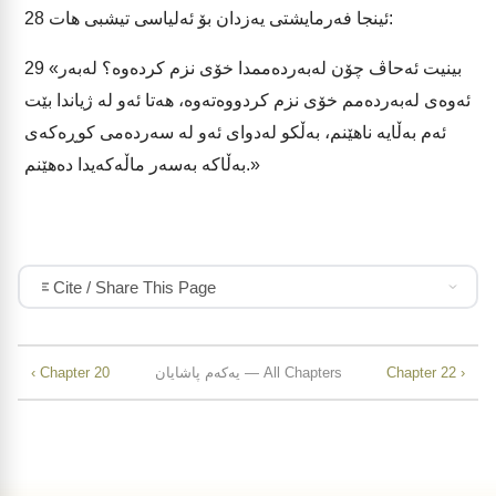
ئینجا فەرمایشتی یەزدان بۆ ئەلیاسی تیشبی هات:
28
«بینیت ئەحاڤ چۆن لەبەردەممدا خۆی نزم کردەوە؟ لەبەر
29
ئەوەی لەبەردەمم خۆی نزم کردووەتەوە، هەتا ئەو لە ژیاندا بێت
ئەم بەڵایە ناهێنم، بەڵکو لەدوای ئەو لە سەردەمی کوڕەکەی
بەڵاکە بەسەر ماڵەکەیدا دەهێنم.»
Cite / Share This Page
Chapter 22 ›
یەکەم پاشایان — All Chapters
‹ Chapter 20