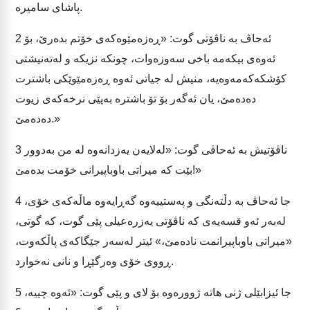
پاشای سامیرە.
ئەحاڤ بە ناڤۆتی گوت: «ڕەزەمێوەکەی خۆتم بدەرێ، بۆ
2
ئەوەی بیکەمە باخی سەوزەوات، چونکە نزیکە و لەتەنیشتی
کۆشکەکەمەوەیە، منیش لە جیاتی ئەوە ڕەزەمێوێکی باشترت
دەدەمێ، یان ئەگەر بۆ تۆ باشترە بەپێی نرخەکەی زیوت
دەدەمێ.»
ناڤۆتیش بە ئەحاڤی گوت: «لەلایەن یەزدانەوە لە من بەدوور
3
بێت کە میراتی باوباپیرانی خۆمت بدەمێ!»
جا ئەحاڤ بە دڵتەنگی و پەستییەوە گەڕایەوە ماڵەکەی خۆی،
4
لەبەر ئەو قسەیەی کە ناڤۆتی یەزرەعیلی پێی گوت، کە گوتی،
«میراتی باوباپیرانمت نادەمێ،» ئیتر لەسەر جێگاکەی پاڵکەوت،
ڕووی خۆی وەرگێڕا و نانی نەخوارد.
جا ئیزابێلی ژنی هاتە ژوورەوە بۆ لای و پێی گوت: «ئەوە چییە،
5