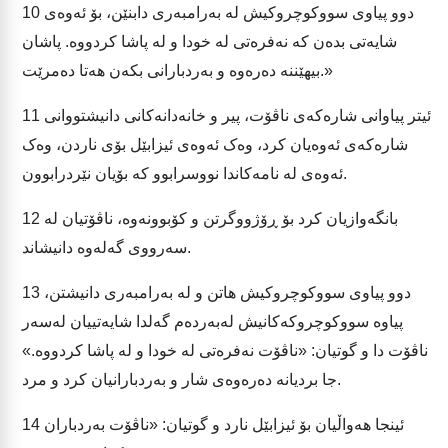
دوو پیاوی سووکوچروکیش لە بەرامبەری دابنێن، بۆ ئەوەی
10
شایەتی بدەن کە نەفرەتی لە خودا و لە پاشا کردووە. پاشان
بیهێننە دەرەوە و بەردبارانی بکەن هەتا دەمرێت.»
ئیتر پیاوانی شارەکەی ناڤۆت، پیر و خانەدانەکانی دانیشتووانی
11
شارەکەی ئەوەیان کرد، وەک ئەوەی ئیزابێل بۆی ناردن، وەک
ئەوەی لە نامەکاندا نووسرابوو کە بۆیان نێردرابوون.
بانگەوازیان کرد بۆ ڕۆژووگرتن و کۆبوونەوە، ناڤۆتیان لە
12
سەرووی گەلەوە دانیشاند.
دوو پیاوی سووکوچروکیش هاتن و لە بەرامبەری دانیشتن،
13
پیاوە سووکوچروکەکانیش لەبەردەم گەلدا شایەتییان لەسەر
ناڤۆت دا و گوتیان: «ناڤۆت نەفرەتی لە خودا و لە پاشا کردووە.»
جا بردیانە دەرەوەی شار و بەردبارانیان کرد و مرد.
ئینجا هەواڵیان بۆ ئیزابێل نارد و گوتیان: «ناڤۆت بەردباران
14