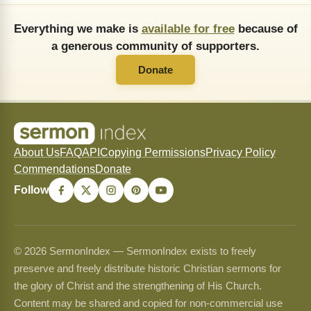
Everything we make is
available for free
because of
a generous community of supporters.
Donate
About Us
FAQ
API
Copying Permissions
Privacy Policy
Commendations
Donate
Follow
© 2026 SermonIndex — SermonIndex exists to freely
preserve and freely distribute historic Christian sermons for
the glory of Christ and the strengthening of His Church.
Content may be shared and copied for non-commercial use