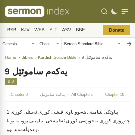
BSB
KJV
WEB
YLT
ASV
BBE
Donate
یەکەم ساموئێل 9
›
Kurdish Sorani Bible
›
Bibles
›
Home
یەکەم ساموئێل 9
BIB
Chapter 10 ›
یەکەم ساموئێل — All Chapters
‹ Chapter 8
پیاوێکی بنیامینی هەبوو ناوی قیشی کوڕی ئەبیێلی کوڕی
1
چەڕۆری کوڕی بەخۆرەتی کوڕی ئەفییەحی بنیامینی بوو، بە توانا
و دەوڵەمەند بوو.