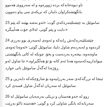
ناو دیوەخانەکە بردە ژوورەوە و لە سەرووی هەموو
بانگهێشتکراوان داینان کە نزیکەی سی پیاو دەبوون.
ساموئێل بە چێشتلێنەرەکەی گوت: «ئەو بەشە بهێنە کە پێم
23
دایت و پێم گوتی، لەلای خۆت هەڵیبگرە.»
چێشتلێنەرەکەش ڕانەکە و ئەوەی لەسەری بوو بەرزی
24
کردەوە و لەبەردەم شاول داینا، ساموئێل گوتی: «ئەوەتا ئەوەی
ماوەتەوە، بیخەرە بەردەمت و بخۆ، چونکە لە کاتی بانگهێشتی
میواندارییەکەمەوە هەتا ئەم کاتە بۆ تۆ هەڵگیراوە.» جا شاول لەو
ڕۆژەدا لەگەڵ ساموئێل نانی خوارد.
ئینجا لە نزرگەکەی سەر بەرزاییەوە بۆ شارۆچکەکە دابەزین و
25
ساموئێل لە سەربان لەگەڵ شاول قسەی کرد.
زوو لە خەو هەستان و نزیکی بەرەبەیان ساموئێل لە
26
سەربانەکە بانگی شاولی کرد و گوتی: «هەستە تاکو بەڕێت