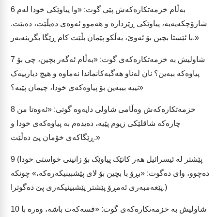
بەڵام خزمەتکارەکەش پێی گوت: «وا پیاوێکی خودا لەم
6
شارۆچکەیەیە، پیاوێکی ڕێزدارە و هەموو ئەوەی دەیڵێت، دەبێت.
با ئێستا بچین بۆ ئەوێ، بەڵکو پێمان بڵێت کام ڕێگا بگرینەبەر.»
شاولیش بە خزمەتکارەکەی گوت: «بەڵام ئەگەر بچین، چی بۆ
7
پیاوەکە ببەین؟ نان لەناو هەگبەکانماندا نەماوە و هیچ دیارییەک
نییە بیبەین بۆ پیاوەکەی خودا، چیمان پێیە؟»
خزمەتکارەکەش وەڵامی شاولی دایەوە گوتی: «ئەوەتا من
8
چارەکە شاقلێکی زیوم پێیە، دەیدەم بە پیاوەکەی خودا و
ڕێگاکەی خۆمان پێ دەڵێت.»
(پێشتر لە ئیسرائیل هەر کاتێک پیاوێک بۆ زانینی خواستی خودا
9
دەچوو، وای دەگوت: «بڕۆ با بچین بۆ لای پێشبینیکەرەکە،» چونکە
پێغەمبەری ئەمڕۆ پێشتر پێشبینیکەری پێ دەگوترا.)
شاولیش بە خزمەتکارەکەی گوت: «قسەکەت باشە، وەرە با
10