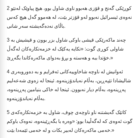
کوڕێکی گەنج و قۆزی هەبوو ناوی شاول بوو، هیچ پیاوێک لەنێو
2
نەوەی ئیسرائیل نەبوو لەو قۆزتر بێت، لە هەموو گەل هیچ کەس
باڵای نەدەگەیشتە سەر شانی.
چەند ماکەرێکی قیشی باوکی شاول بزر بوون و قیشیش بە
3
شاولی کوڕی گوت: «تکایە یەکێک لە خزمەتکارەکان لەگەڵ
خۆتدا ببە و هەستە و بڕۆ بەدوای ماکەرەکاندا بگەڕێ.»
ئەوانیش لە ناوچە شاخاوییەکانی ئەفرایم و بە دەوروبەری
4
شالیشادا تێپەڕین، بەڵام نەیاندۆزینەوە. ئینجا لە زەوی شەعەلیم
پەڕینەوە، بەڵام دیار نەبوون. ئینجا لە خاکی بنیامین پەڕینەوە،
بەڵام نەیاندۆزینەوە.
کاتێک گەیشتنە ناو ناوچەی چوف، شاول بە خزمەتکارەکەی
5
گوت ئەوەی کە لەگەڵیدا بوو: «وەرە با بگەڕێینەوە، نەوەک باوکم
خەمی ماکەرەکان لەبیر بکات و لە خەمی ئێمەدا بێت.»