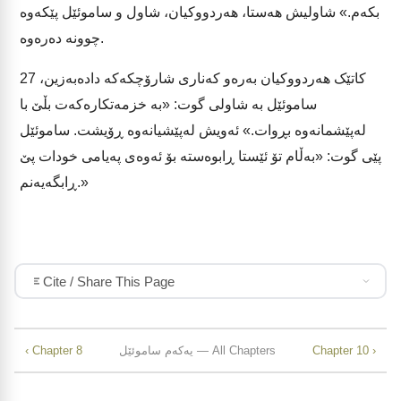
بکەم.» شاولیش هەستا، هەردووکیان، شاول و ساموئێل پێکەوە
چوونە دەرەوە.
کاتێک هەردووکیان بەرەو کەناری شارۆچکەکە دادەبەزین،
27
ساموئێل بە شاولی گوت: «بە خزمەتکارەکەت بڵێ با
لەپێشمانەوە بڕوات.» ئەویش لەپێشیانەوە ڕۆیشت. ساموئێل
پێی گوت: «بەڵام تۆ ئێستا ڕابوەستە بۆ ئەوەی پەیامی خودات پێ
ڕابگەیەنم.»
Cite / Share This Page
Chapter 10 ›
یەکەم ساموئێل — All Chapters
‹ Chapter 8