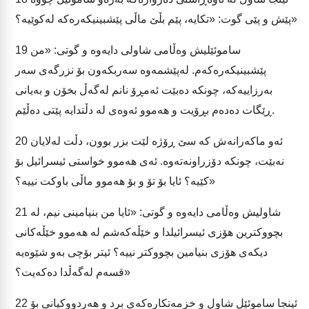
پێش و پێی گوت: «تکایە، پێم بڵێ ماڵی پێشبینیکەرەکە لەکوێیە؟»
ساموئێلیش وەڵامی شاولی دایەوە و گوتی: «من
19
پێشبینیکەرەکەم. لەپێشمەوە سەربکەون بۆ نزرگەی سەر
بەرزاییەکە، چونکە دەبێت ئەمڕۆ نانم لەگەڵ بخۆن و بەیانی
ڕێگات دەدەم بڕۆیت و هەموو ئەوەی لە دڵتدایە پێتی دەڵێم.
ئەو ماکەرانەش کە سێ ڕۆژە لێت بزر بوون، دڵت لەلایان
20
نەبێت، چونکە دۆزراونەتەوە. ئەی هەموو خواستی ئیسرائیل بۆ
کێیە؟ ئایا بۆ تۆ و بۆ هەموو ماڵی باوکت نییە؟»
شاولیش وەڵامی دایەوە و گوتی: «ئایا من بنیامینی نیم، لە
21
بچووکترین هۆزی ئیسرائیلدا و خێڵەکەشم لە هەموو خێڵەکانی
دیکەی هۆزی بنیامین بچووکتر نییە؟ ئیتر بۆچی بەو شێوەیە
قسەم لەگەڵدا دەکەیت؟»
ئینجا ساموئێل شاول و خزمەتکارەکەی برد و هەردووکیانی بۆ
22