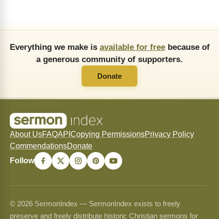
Everything we make is
available for free
because of
a generous community of supporters.
Donate
About Us
FAQ
API
Copying Permissions
Privacy Policy
Commendations
Donate
Follow
© 2026 SermonIndex — SermonIndex exists to freely
preserve and freely distribute historic Christian sermons for