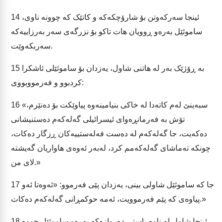
ئینجا سەرکەوتن بۆ شارۆچکەکە و کاتێک کە چوونە ناوی،
14
ساموئێل بەرەو ڕوویان هات تاکو بۆ نزرگەی سەر بەرزاییەکە
سەربکەوێت.
بە ڕۆژێک بەر لە هاتنی شاول، یەزدان بۆ ساموئێلی ئاشکرا
15
کردبوو و فەرمووبووی:
«سبەینێ لەم کاتەدا لە خاکی بنیامینەوە پیاوێکت بۆ دەنێرم،
16
تۆش بە فەرمانڕەوای ئیسرائیلی گەلەکەم دەستنیشانی
دەکەیت، جا گەلەکەم لە دەست فەلەستییەکان ڕزگار دەکات،
چونکە تەماشای گەلەکەمم کرد، لەبەر ئەوەی هاواریان گەیشتە
لای من.»
جا کە ساموئێل شاولی بینی، یەزدان پێی فەرموو: «ئەوەتا ئەو
17
پیاوەی کە پێم فەرموویت، ئەمە حوکمڕانی گەلەکەم دەکات.»
ئینجا شاول لە ناوەڕاستی دەروازەکە بەرەو ساموئێل چووە
18