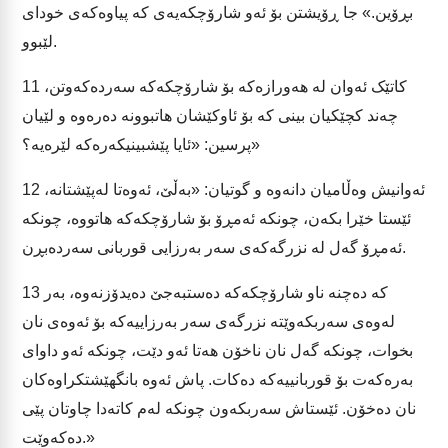
بڕۆین.» جا ڕۆیشتن بۆ ئەو شارۆچکەیەی کە پیاوەکەی خودای
لێبوو.
کاتێک ئەوان لە هەورازەکە بۆ شارۆچکەکە سەردەکەوتن،
11
چەند کچێکیان بینی کە بۆ ئاوکێشان هاتبوونە دەرەوە و لێیان
پرسین: «ئایا پێشبینیکەرەکە لێرەیە؟»
ئەوانیش وەڵامیان دانەوە و گوتیان: «بەڵێ، ئەوەتا لەپێشتانە،
12
ئێستا خێرا بکەن، چونکە ئەمڕۆ بۆ شارۆچکەکە هاتووە، چونکە
ئەمڕۆ گەل لە نزرگەکەی سەر بەرزایی قوربانی سەردەبڕن.
کە دەچنە ناو شارۆچکەکە دەستبەجێ دەیدۆزنەوە، بەر
13
لەوەی سەربکەوێتە نزرگەی سەر بەرزاییەکە بۆ ئەوەی نان
بخوات، چونکە گەل نان ناخۆن هەتا ئەو دێت، چونکە ئەو داوای
بەرەکەت بۆ قوربانییەکە دەکات. پاش ئەوە بانگهێشتکراوەکان
نان دەخۆن. ئێستاش سەربکەون چونکە لەم کاتەدا چاوتان پێی
دەکەوێت.»