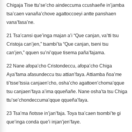
Chigaja Tise ttu’se’cho aindeccuma ccushaeñe in’jamba
tsa’caen vanaña’chove agattoccoeyi antte panshaen
vana’fasa’ne.
21
Tsa’cansi que’inga majan a’i “Que canjan, va’tti tsu
Cristoja can’jen,” tsambi’ta “Que canjan, tseni tsu
can’jen,” qquen su’ni’qque tisema paña’fajama.
22
Nane afopa’cho Cristondeccu, afopa’cho Chiga
Aya’fama afasundeccu tsu attian’faya. Attiamba ñoa’me
ti’tsse’tssia canjaen’cho, osha’cho agattoen’choma’qque
tsu canjaen’faya a’ima qqueñañe. Nane osha’ta tsu Chiga
ttu’se’chondeccuma’qque qqueña’faya.
23
Tsa’ma ñotsse in’jan’faja. Toya tsa’caen tsombi’te gi
que’inga conda que’i injan’jen’faye.