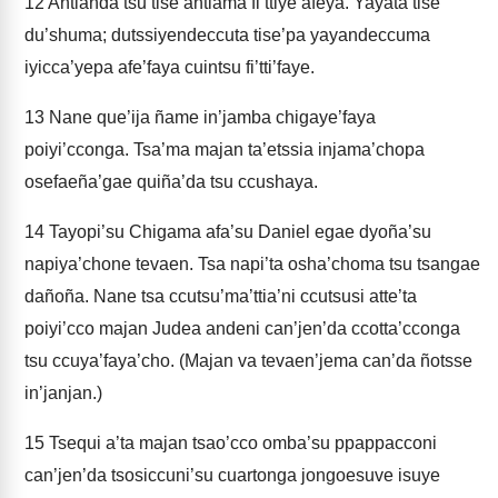
12
Antianda tsu tise antiama fi’ttiye afeya. Yayata tise
du’shuma; dutssiyendeccuta tise’pa yayandeccuma
iyicca’yepa afe’faya cuintsu fi’tti’faye.
13
Nane que’ija ñame in’jamba chigaye’faya
poiyi’cconga. Tsa’ma majan ta’etssia injama’chopa
osefaeña’gae quiña’da tsu ccushaya.
14
Tayopi’su Chigama afa’su Daniel egae dyoña’su
napiya’chone tevaen. Tsa napi’ta osha’choma tsu tsangae
dañoña. Nane tsa ccutsu’ma’ttia’ni ccutsusi atte’ta
poiyi’cco majan Judea andeni can’jen’da ccotta’cconga
tsu ccuya’faya’cho. (Majan va tevaen’jema can’da ñotsse
in’janjan.)
15
Tsequi a’ta majan tsao’cco omba’su ppappacconi
can’jen’da tsosiccuni’su cuartonga jongoesuve isuye