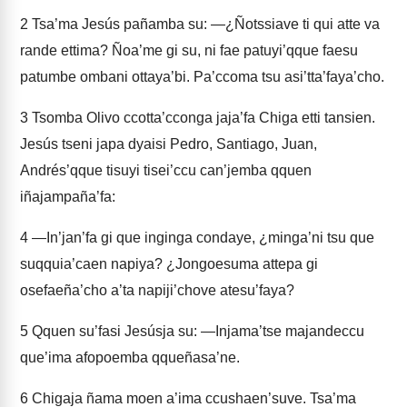
2
Tsa’ma Jesús pañamba su: —¿Ñotssiave ti qui atte va
rande ettima? Ñoa’me gi su, ni fae patuyi’qque faesu
patumbe ombani ottaya’bi. Pa’ccoma tsu asi’tta’faya’cho.
3
Tsomba Olivo ccotta’cconga jaja’fa Chiga etti tansien.
Jesús tseni japa dyaisi Pedro, Santiago, Juan,
Andrés’qque tisuyi tisei’ccu can’jemba qquen
iñajampaña’fa:
4
—In’jan’fa gi que inginga condaye, ¿minga’ni tsu que
suqquia’caen napiya? ¿Jongoesuma attepa gi
osefaeña’cho a’ta napiji’chove atesu’faya?
5
Qquen su’fasi Jesúsja su: —Injama’tse majandeccu
que’ima afopoemba qqueñasa’ne.
6
Chigaja ñama moen a’ima ccushaen’suve. Tsa’ma