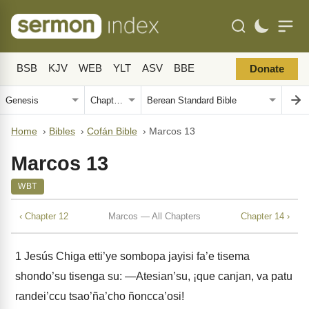
BSB
KJV
WEB
YLT
ASV
BBE
Donate
Home
›
Bibles
›
Cofán Bible
›
Marcos 13
Marcos 13
WBT
‹ Chapter 12
Marcos — All Chapters
Chapter 14 ›
1
Jesús Chiga etti’ye sombopa jayisi fa’e tisema
shondo’su tisenga su: —Atesian’su, ¡que canjan, va patu
randei’ccu tsao’ña’cho ñoncca’osi!