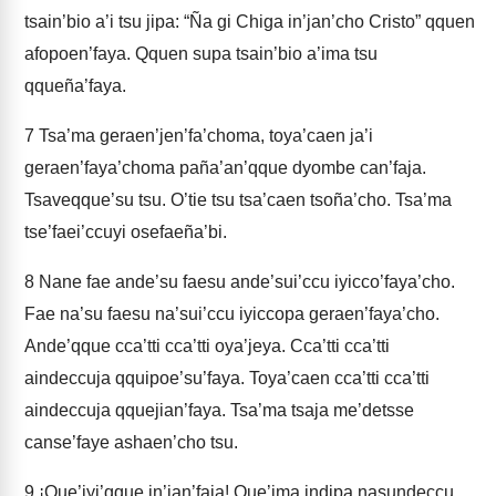
tsain’bio a’i tsu jipa: “Ña gi Chiga in’jan’cho Cristo” qquen
afopoen’faya. Qquen supa tsain’bio a’ima tsu
qqueña’faya.
7
Tsa’ma geraen’jen’fa’choma, toya’caen ja’i
geraen’faya’choma paña’an’qque dyombe can’faja.
Tsaveqque’su tsu. O’tie tsu tsa’caen tsoña’cho. Tsa’ma
tse’faei’ccuyi osefaeña’bi.
8
Nane fae ande’su faesu ande’sui’ccu iyicco’faya’cho.
Fae na’su faesu na’sui’ccu iyiccopa geraen’faya’cho.
Ande’qque cca’tti cca’tti oya’jeya. Cca’tti cca’tti
aindeccuja qquipoe’su’faya. Toya’caen cca’tti cca’tti
aindeccuja qquejian’faya. Tsa’ma tsaja me’detsse
canse’faye ashaen’cho tsu.
9
¡Que’iyi’qque in’jan’faja! Que’ima indipa nasundeccu