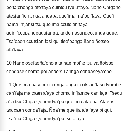
bo’fa’chonga afe’faya cuintsu iyu’u’faye. Nane Chigane
atesian’jenttinga angapa que’ima ma’ppi’faya. Que’i
ñama in’jansi tsu que’ima ccutsian’faya
quini’ccopandeqquianga, ande nasundeccunga’qque.
Tsa’caen ccutsian’fasi qui tise’panga ñane ñotsse
afa’faya.
10
Nane osefaeña’cho a’ta napimbi’te tsu va ñotsse
condase’choma poi ande’su a’inga condaseya’cho.
11
Que’ima nasundeccunga anga ccutsian’fasi dyombe
can’faja ma’caen afaya’choma. In’jambe can’faja. Tsequi
a’ta tsu Chiga Qquendya’pa que’ima afaeña. Afaensi
tsa’caen conda’faja. Ñoa’me que’ija afa’faya’bi qui.
Tsa’ma Chiga Qquendya’pa tsu afaya.