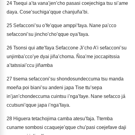
24
Tsequi a’ta vana’jen’cho pasasi coejechiga tsu si’ame
daya. Cose’suchiga’qque chanjuña’bi.
25
Sefacconi’su o’fe’qque amppi’faya. Nane pa’cco
sefacconi’su jincho’cho’qque oya’faya.
26
Tsonsi qui atte’faya Sefaccone Ji’cho A’i sefacconi’su
unjimba’cco’ye dyai jiña’choma. Ñoa’me joccapitssia
a’tatssiai’ccu jiñamba
27
tisema sefacconi’su shondosundeccuma tsu manda
moeña poi biani’su andeni japa Tise ttu’sepa
in’jan’chondeccuma cuintsu i’nga’faye. Nane sefacco já
ccutsuni’qque japa i’nga’faya.
28
Higuera tetachojima camba atesu’faja. Ttemba
cuname sombosi ccaqueje’qque chu’pasi coejefave daji