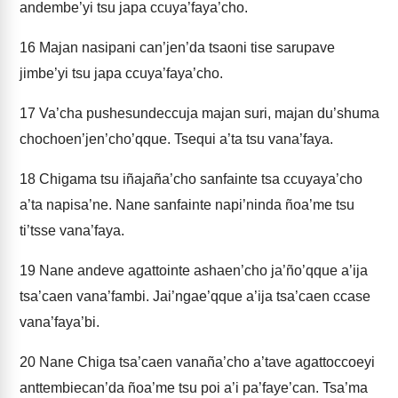
andembe’yi tsu japa ccuya’faya’cho.
16
Majan nasipani can’jen’da tsaoni tise sarupave
jimbe’yi tsu japa ccuya’faya’cho.
17
Va’cha pushesundeccuja majan suri, majan du’shuma
chochoen’jen’cho’qque. Tsequi a’ta tsu vana’faya.
18
Chigama tsu iñajaña’cho sanfainte tsa ccuyaya’cho
a’ta napisa’ne. Nane sanfainte napi’ninda ñoa’me tsu
ti’tsse vana’faya.
19
Nane andeve agattointe ashaen’cho ja’ño’qque a’ija
tsa’caen vana’fambi. Jai’ngae’qque a’ija tsa’caen ccase
vana’faya’bi.
20
Nane Chiga tsa’caen vanaña’cho a’tave agattoccoeyi
anttembiecan’da ñoa’me tsu poi a’i pa’faye’can. Tsa’ma