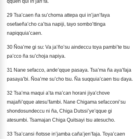
qquen qui in’jan’fa.
29
Tsa’caen ña su’choma attepa qui in’jan’faya
osefaeña’cho ca’tsa napiji, tayo sombo’ttinga
napiqquia’caen.
30
Ñoa’me gi su: Va ja’ño’su aindeccu toya pambi’te tsu
pa’cco ña su’choja napiya.
31
Nane sefacco, ande’qque pasaya. Tsa’ma ña aya’faja
pasaya’bi. Ñoa’me su’cho tsu. Ña suqquia’caen tsu daya.
32
Tsa’ma maqui a’ta ma’can horani jiya’chove
majañi’qque atesu’fambi. Nane Chigama sefacconi’su
shondosundeccu ni ña, Chiga Dutssi’ye’qque gi
atesumbi. Tsamajan Chiga Quitsayi tsu atesucho.
33
Tsa’cansi ñotsse in’jamba caña’jen’faja. Toya’caen