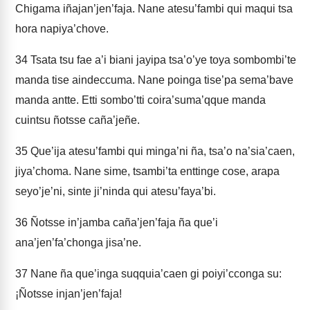
Chigama iñajan’jen’faja. Nane atesu’fambi qui maqui tsa
hora napiya’chove.
34
Tsata tsu fae a’i biani jayipa tsa’o’ye toya sombombi’te
manda tise aindeccuma. Nane poinga tise’pa sema’bave
manda antte. Etti sombo’tti coira’suma’qque manda
cuintsu ñotsse caña’jeñe.
35
Que’ija atesu’fambi qui minga’ni ña, tsa’o na’sia’caen,
jiya’choma. Nane sime, tsambi’ta enttinge cose, arapa
seyo’je’ni, sinte ji’ninda qui atesu’faya’bi.
36
Ñotsse in’jamba caña’jen’faja ña que’i
ana’jen’fa’chonga jisa’ne.
37
Nane ña que’inga suqquia’caen gi poiyi’cconga su:
¡Ñotsse injan’jen’faja!