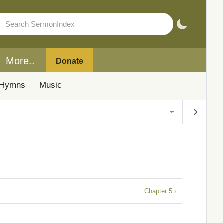
More..
Donate
Hymns
Music
Chapter 5 ›