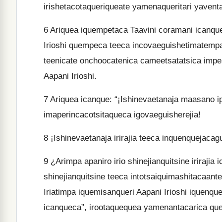
irishetacotaqueriqueate yamenaqueritari yaventa
6
Ariquea iquempetaca Taavini coramani icanqu
Irioshi quempeca teeca incovaeguishetimatempaji
teenicate onchoocatenica cameetsatatsica imp
Aapani Irioshi.
7
Ariquea icanque: “¡Ishinevaetanaja maasano ipe
imaperincacotsitaqueca igovaeguisherejia!
8
¡Ishinevaetanaja irirajia teeca inquenquejacagu
9
¿Arimpa apaniro irio shinejianquitsine irirajia 
shinejianquitsine teeca intotsaiquimashitacaante
Iriatimpa iquemisanqueri Aapani Irioshi iquenque
icanqueca”, irootaquequea yamenantacarica qu