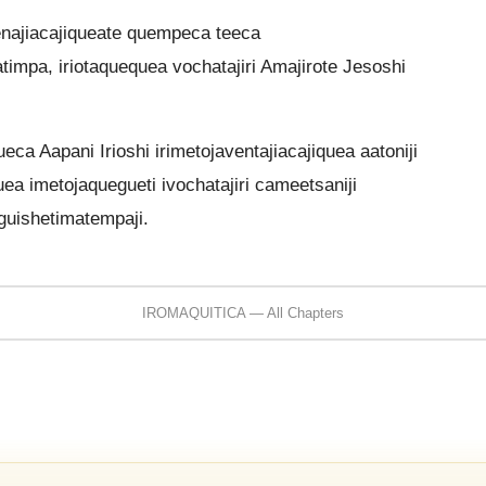
menajiacajiqueate quempeca teeca
atimpa, iriotaquequea vochatajiri Amajirote Jesoshi
eca Aapani Irioshi irimetojaventajiacajiquea aatoniji
uea imetojaquegueti ivochatajiri cameetsaniji
guishetimatempaji.
IROMAQUITICA — All Chapters