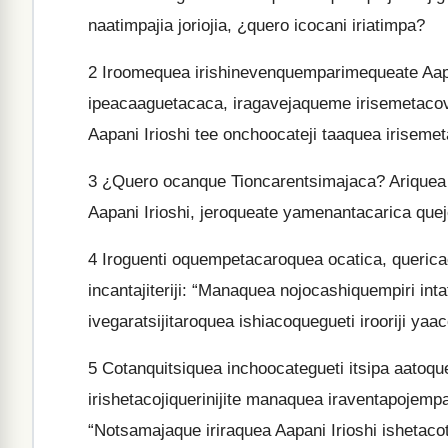
naatimpajia joriojia, ¿quero icocani iriatimpa?
2
Iroomequea irishinevenquemparimequeate Aapa
ipeacaaguetacaca, iragavejaqueme irisemetac
Aapani Irioshi tee onchoocateji taaquea irisem
3
¿Quero ocanque Tioncarentsimajaca? Ariquea 
Aapani Irioshi, jeroqueate yamenantacarica que
4
Iroguenti oquempetacaroquea ocatica, quericac
incantajiteriji: “Manaquea nojocashiquempiri in
ivegaratsijitaroquea ishiacoquegueti irooriji yaa
5
Cotanquitsiquea inchoocategueti itsipa aatoque
irishetacojiquerinijite manaquea iraventapojemp
“Notsamajaque iriraquea Aapani Irioshi ishetacoti