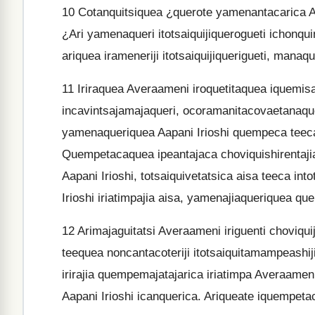
10
Cotanquitsiquea ¿querote yamenantacarica A
¿Ari yamenaqueri itotsaiquijiquerogueti ichonquim
ariquea irameneriji itotsaiquijiquerigueti, manaqu
11
Iriraquea Averaameni iroquetitaquea iquemisan
incavintsajamajaqueri, ocoramanitacovaetanaque
yamenaqueriquea Aapani Irioshi quempeca teeca 
Quempetacaquea ipeantajaca choviquishirentaj
Aapani Irioshi, totsaiquivetatsica aisa teeca into
Irioshi iriatimpajia aisa, yamenajiaqueriquea q
12
Arimajaguitatsi Averaameni iriguenti choviquiji
teequea noncantacoteriji itotsaiquitamampeashiji
irirajia quempemajatajarica iriatimpa Averaamen
Aapani Irioshi icanquerica. Ariqueate iquempetaca