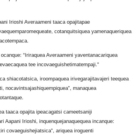
ni Irioshi Averaameni taaca opajitapae
ovaequemparomequeate, cotanquitsiquea yamenaqueriquea
etacotempaca.
ocanque: “Iriraquea Averaameni yaventanacariquea
jevaecaquea tee incovaeguishetimatempaji."
a shiacotatsica, iroompaquea irivegarajitavajeri teequea
tati, nocavintsajashiquempiquea”, manaquea
cotantaque.
a taaca opajita ipeacagatsi cameetsaniji
ari Aapani Irioshi, inquenquejanaquequea incanque:
ri covaeguishejiatsica”, ariquea iroguenti