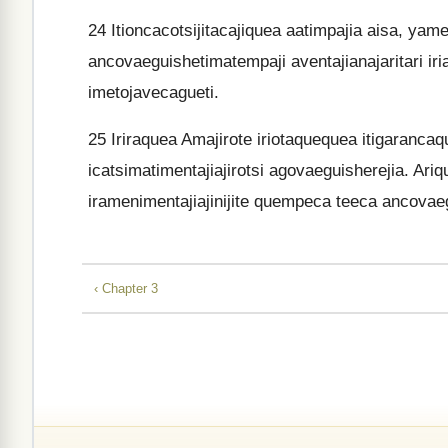
24
Itioncacotsijitacajiquea aatimpajia aisa, ya
ancovaeguishetimatempaji aventajianajaritari iri
imetojavecagueti.
25
Iriraquea Amajirote iriotaquequea itigarancaqu
icatsimatimentajiajirotsi agovaeguisherejia. Ariq
iramenimentajiajinijite quempeca teeca ancovae
‹ Chapter 3