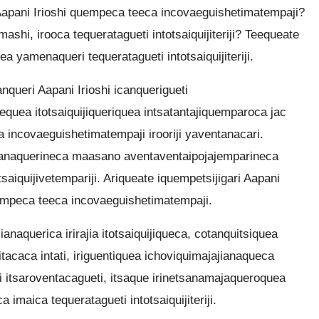
apani Irioshi quempeca teeca incovaeguishetimatempaji?
ashi, irooca tequeratagueti intotsaiquijiteriji? Teequeate
ea yamenaqueri tequeratagueti intotsaiquijiteriji.
queri Aapani Irioshi icanquerigueti
quea itotsaiquijiqueriquea intsatantajiquemparoca jac
incovaeguishetimatempaji irooriji yaventanacari.
ianaquerineca maasano aventaventaipojajemparineca
tsaiquijivetempariji. Ariqueate iquempetsijigari Aapani
uempeca teeca incovaeguishetimatempaji.
anaquerica irirajia itotsaiquijiqueca, cotanquitsiquea
tacaca intati, iriguentiquea ichoviquimajajianaqueca
i itsaroventacagueti, itsaque irinetsanamajaqueroquea
 imaica tequeratagueti intotsaiquijiteriji.