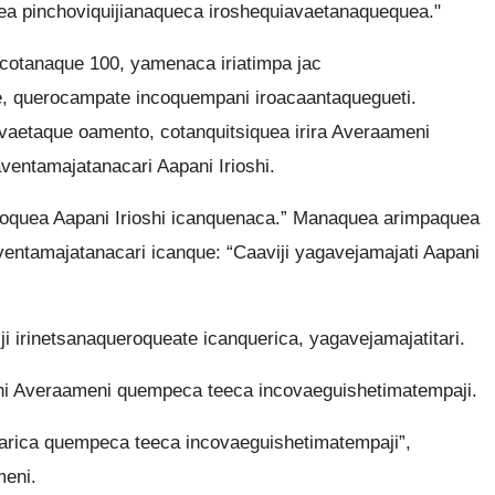
ea pinchoviquijianaqueca iroshequiavaetanaquequea."
tacotanaque 100, yamenaca iriatimpa jac
oje, querocampate incoquempani iroacaantaquegueti.
vaetaque oamento, cotanquitsiquea irira Averaameni
ventamajatanacari Aapani Irioshi.
eroquea Aapani Irioshi icanquenaca.” Manaquea arimpaquea
entamajatanacari icanque: “Caaviji yagavejamajati Aapani
 irinetsanaqueroqueate icanquerica, yagavejamajatitari.
hi Averaameni quempeca teeca incovaeguishetimatempaji.
arica quempeca teeca incovaeguishetimatempaji”,
meni.