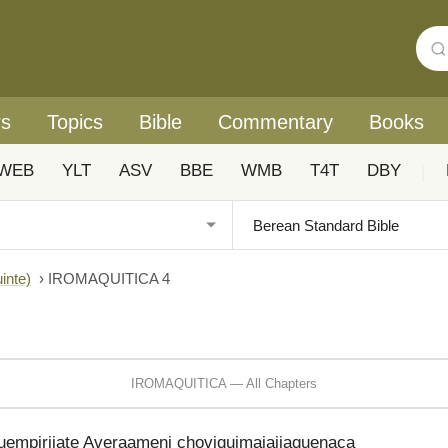
rs
Topics
Bible
Commentary
Books
WEB
YLT
ASV
BBE
WMB
T4T
DBY
|
inte)
›
IROMAQUITICA 4
IROMAQUITICA — All Chapters
uempirijate Averaameni choviquimajajiaquenaca