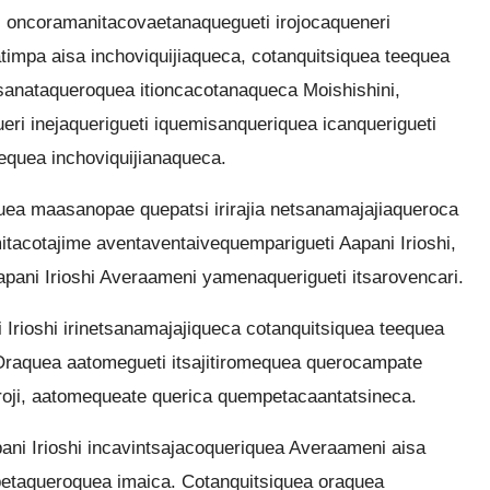
i oncoramanitacovaetanaquegueti irojocaqueneri
impa aisa inchoviquijiaqueca, cotanquitsiquea teequea
tsanataqueroquea itioncacotanaqueca Moishishini,
ri inejaquerigueti iquemisanqueriquea icanquerigueti
equea inchoviquijianaqueca.
ea maasanopae quepatsi irirajia netsanamajajiaqueroca
tacotajime aventaventaivequemparigueti Aapani Irioshi,
apani Irioshi Averaameni yamenaquerigueti itsarovencari.
 Irioshi irinetsanamajajiqueca cotanquitsiquea teequea
 Oraquea aatomegueti itsajitiromequea querocampate
iteroji, aatomequeate querica quempetacaantatsineca.
pani Irioshi incavintsajacoqueriquea Averaameni aisa
petaqueroquea imaica. Cotanquitsiquea oraquea