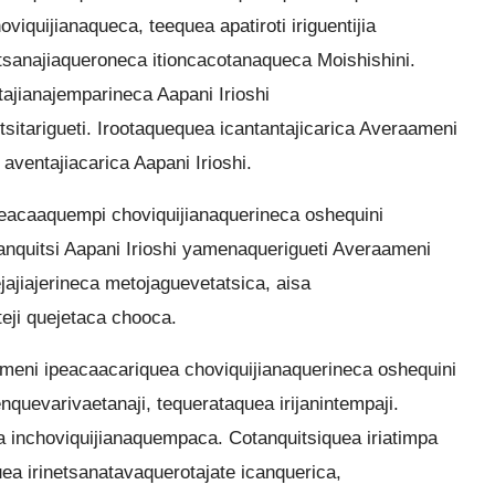
viquijianaqueca, teequea apatiroti iriguentijia
etsanajiaqueroneca itioncacotanaqueca Moishishini.
ajianajemparineca Aapani Irioshi
tarigueti. Irootaquequea icantantajicarica Averaameni
 aventajiacarica Aapani Irioshi.
eacaaquempi choviquijianaquerineca oshequini
anquitsi Aapani Irioshi yamenaquerigueti Averaameni
ejajiajerineca metojaguevetatsica, aisa
eji quejetaca chooca.
ameni ipeacaacariquea choviquijianaquerineca oshequini
nquevarivaetanaji, tequerataquea irijanintempaji.
inchoviquijianaquempaca. Cotanquitsiquea iriatimpa
quea irinetsanatavaquerotajate icanquerica,