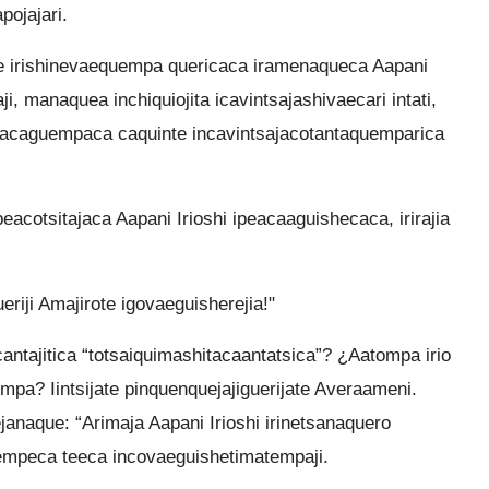
pojajari.
e irishinevaequempa quericaca iramenaqueca Aapani
, manaquea inchiquiojita icavintsajashivaecari intati,
eacaguempaca caquinte incavintsajacotantaquemparica
acotsitajaca Aapani Irioshi ipeacaaguishecaca, irirajia
eriji Amajirote igovaeguisherejia!"
icantajitica “totsaiquimashitacaantatsica”? ¿Aatompa irio
mpa? Iintsijate pinquenquejajiguerijate Averaameni.
janaque: “Arimaja Aapani Irioshi irinetsanaquero
empeca teeca incovaeguishetimatempaji.