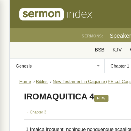
Speake
SERMONS:
BSB
KJV
Home
›
Bibles
›
New Testament in Caquinte (PE:cot:Caqu
IROMAQUITICA 4
NTW
‹ Chapter 3
1
Imaica iroguenti noninque nonquenquejacaajig