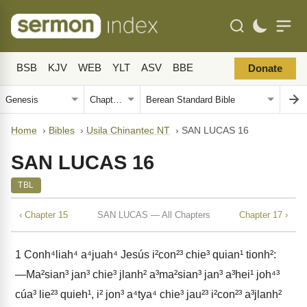
BSB
KJV
WEB
YLT
ASV
BBE
Donate
Home
›
Bibles
›
Usila Chinantec NT
›
SAN LUCAS 16
SAN LUCAS 16
TBL
‹ Chapter 15
SAN LUCAS — All Chapters
Chapter 17 ›
1
Conh⁴liah⁴ a⁴juah⁴ Jesús i²con²³ chie³ quian¹ tionh²:
―Ma²sian³ jan³ chie³ jlanh² a³ma²sian³ jan³ a³hei¹ joh⁴³
cúa³ lie²³ quieh¹, i² jon³ a⁴tya⁴ chie³ jau²³ i²con²³ a³jlanh²