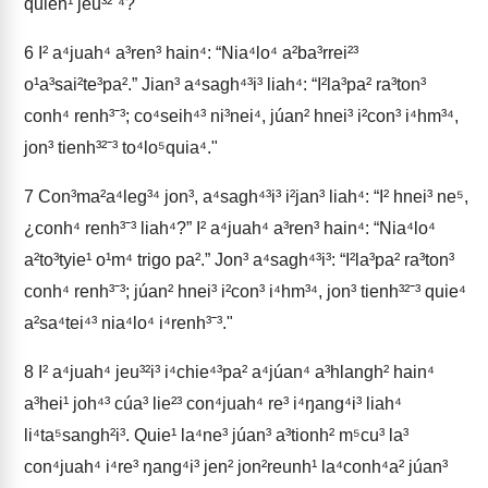
quieh¹ jeu³²ˉ⁴?"
6
I² a⁴juah⁴ a³ren³ hain⁴: “Nia⁴lo⁴ a²ba³rrei²³
o¹a³sai²te³pa².” Jian³ a⁴sagh⁴³i³ liah⁴: “I²la³pa² ra³ton³
conh⁴ renh³ˉ³; co⁴seih⁴³ ni³nei⁴, júan² hnei³ i²con³ i⁴hm³⁴,
jon³ tienh³²ˉ³ to⁴lo⁵quia⁴."
7
Con³ma²a⁴leg³⁴ jon³, a⁴sagh⁴³i³ i²jan³ liah⁴: “I² hnei³ ne⁵,
¿conh⁴ renh³ˉ³ liah⁴?” I² a⁴juah⁴ a³ren³ hain⁴: “Nia⁴lo⁴
a²to³tyie¹ o¹m⁴ trigo pa².” Jon³ a⁴sagh⁴³i³: “I²la³pa² ra³ton³
conh⁴ renh³ˉ³; júan² hnei³ i²con³ i⁴hm³⁴, jon³ tienh³²ˉ³ quie⁴
a²sa⁴tei⁴³ nia⁴lo⁴ i⁴renh³ˉ³."
8
I² a⁴juah⁴ jeu³²i³ i⁴chie⁴³pa² a⁴júan⁴ a³hlangh² hain⁴
a³hei¹ joh⁴³ cúa³ lie²³ con⁴juah⁴ re³ i⁴ŋang⁴i³ liah⁴
li⁴ta⁵sangh²i³. Quie¹ la⁴ne³ júan³ a³tionh² m⁵cu³ la³
con⁴juah⁴ i⁴re³ ŋang⁴i³ jen² jon²reunh¹ la⁴conh⁴a² júan³