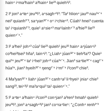
hain⁴ i⁴ma³hain³ a³hain⁴ lie²³ quieh¹i³.
2
I² jon³ a⁴te⁴ jeu³²i³, a⁴sagh⁴³i³: “Ta² hlion⁴ jau²³ nau³⁴ˉ⁴
nei² quianh³ˉ³, sa⁴yan³²ˉ⁴ o⁴ i⁴chie⁴³. Cúah¹ hnei³ cuenta
ta¹ i⁴quianh²ˉ³, quie¹ a⁵sie⁴³ ma⁵lainh⁴ˉ³ a³hie²³ lie²³
quien⁴ˉ⁴."
3
I² a³hei¹ joh⁴³ cúa³ lie²³ quieh¹ jeu³² hain⁴ a⁴júan⁴i³
co³hei²tsei³ hña³, lain⁴i³: “¿Liah⁴ júan³²ˉ⁴ tieh²la³? Quie¹
qui³⁴ jeu³²ˉ⁴ ta¹ i⁴hei¹ joh⁴³ cúa³⁴ˉ⁴. Jian³ sa⁴tie³²ˉ⁴ cag¹ˉ⁴
húa³⁴, jian³ hyeih³²ˉ⁴ ŋeng¹ˉ⁴ i⁴m¹ˉ⁴ i²con²³ chie³.
4
Ma³yan³²ˉ⁴ liah⁴ júan³²ˉ⁴ canh⁴a² li⁴hyei⁵ jnia⁴ chie³
sang²³, tei⁴³i² ma³a⁴qui³ ta¹ quien⁴ˉ⁴."
5
I² a⁴te⁴ a³hain⁴ i²con²³ con⁴jan³ a³ren³ hmah¹ quieh¹
jeu³²i³, jon³ a⁴sagh⁴³i³ jan³ co⁴ra⁴lie⁵: “¿Conh⁴ renh³ˉ³