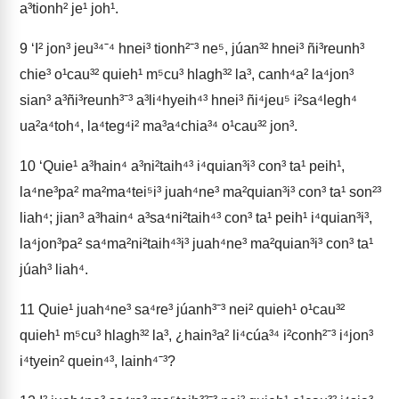
a³tionh² je¹ joh¹.
9
‘I² jon³ jeu³⁴ˉ⁴ hnei³ tionh²ˉ³ ne⁵, júan³² hnei³ ñi³reunh³
chie³ o¹cau³² quieh¹ m⁵cu³ hlagh³² la³, canh⁴a² la⁴jon³
sian³ a³ñi³reunh³ˉ³ a³li⁴hyeih⁴³ hnei³ ñi⁴jeu⁵ i²sa⁴legh⁴
ua²a⁴toh⁴, la⁴teg⁴i² ma³a⁴chia³⁴ o¹cau³² jon³.
10
‘Quie¹ a³hain⁴ a³ni²taih⁴³ i⁴quian³i³ con³ ta¹ peih¹,
la⁴ne³pa² ma²ma⁴tei⁵i³ juah⁴ne³ ma²quian³i³ con³ ta¹ son²³
liah⁴; jian³ a³hain⁴ a³sa⁴ni²taih⁴³ con³ ta¹ peih¹ i⁴quian³i³,
la⁴jon³pa² sa⁴ma²ni²taih⁴³i³ juah⁴ne³ ma²quian³i³ con³ ta¹
júah³ liah⁴.
11
Quie¹ juah⁴ne³ sa⁴re³ júanh³ˉ³ nei² quieh¹ o¹cau³²
quieh¹ m⁵cu³ hlagh³² la³, ¿hain³a² li⁴cúa³⁴ i²conh²ˉ³ i⁴jon³
i⁴tyein² quein⁴³, lainh⁴ˉ³?