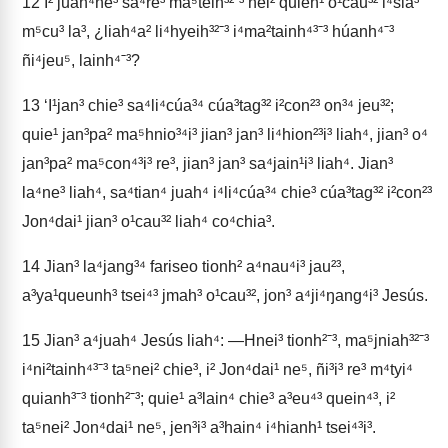
12
I² juah⁴ne³ sa⁴re³ ma⁵teih³²ˉ³ nei² quieh¹ o¹cau³² i⁴sia³
m⁵cu³ la³, ¿liah⁴a² li⁴hyeih³²ˉ³ i⁴ma²tainh⁴³ˉ³ húanh⁴ˉ³
ñi⁴jeu⁵, lainh⁴ˉ³?
13
‘I¹jan³ chie³ sa⁴li⁴cúa³⁴ cúa³tag³² i²con²³ on³⁴ jeu³²;
quie¹ jan³pa² ma⁵hnio³⁴i³ jian³ jan³ li⁴hion²³i³ liah⁴, jian³ o⁴
jan³pa² ma⁵con⁴³i³ re³, jian³ jan³ sa⁴jain¹i³ liah⁴. Jian³
la⁴ne³ liah⁴, sa⁴tian⁴ juah⁴ i⁴li⁴cúa³⁴ chie³ cúa³tag³² i²con²³
Jon⁴dai¹ jian³ o¹cau³² liah⁴ co⁴chia³.
14
Jian³ la⁴jang³⁴ fariseo tionh² a⁴nau⁴i³ jau²³,
a³ya¹queunh³ tsei⁴³ jmah³ o¹cau³², jon³ a⁴ji⁴ŋang⁴i³ Jesús.
15
Jian³ a⁴juah⁴ Jesús liah⁴: ―Hnei³ tionh²ˉ³, ma⁵jniah³²ˉ³
i⁴ni²tainh⁴³ˉ³ ta⁵nei² chie³, i² Jon⁴dai¹ ne⁵, ñi³i³ re³ m⁴tyi⁴
quianh³ˉ³ tionh²ˉ³; quie¹ a³lain⁴ chie³ a³eu⁴³ quein⁴³, i²
ta⁵nei² Jon⁴dai¹ ne⁵, jen³i³ a³hain⁴ i⁴hianh¹ tsei⁴³i³.