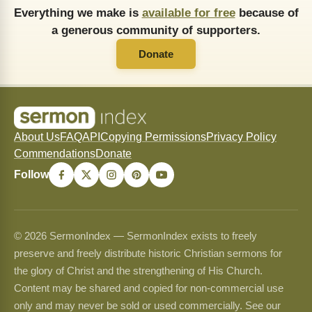
Everything we make is
available for free
because of
a generous community of supporters.
Donate
About Us
FAQ
API
Copying Permissions
Privacy Policy
Commendations
Donate
Follow
© 2026 SermonIndex — SermonIndex exists to freely
preserve and freely distribute historic Christian sermons for
the glory of Christ and the strengthening of His Church.
Content may be shared and copied for non-commercial use
only and may never be sold or used commercially. See our