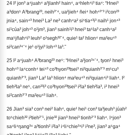
24
I² jon³ a⁴juah⁴ a³jlanh² hain⁴, a⁴hleh⁴i³ tia⁴: “Hnei³
a³don⁵ A³brang²³, neih³ˉ⁴, ua²jieh⁴ ñei⁴ hoh⁴³ˉ³ i²con²³
jnia⁴, sain⁴³ hnei³ La² ne³ canh⁴a² si⁵tia⁴³i³ naih¹ jon⁴³
si¹cúa³ joh⁴³ o¹jm³, jian³ sainh¹i³ hnei³ ta⁵la³ canh⁴a²
ma⁵jñah⁴i³ leuh² o¹segh³²ˉ⁴, quie¹ ta² hlion⁴ ma²eu⁴³
si²can³⁴ˉ⁴ je¹ o¹jyi³ loh⁴³ la³."
25
I² a⁴juah⁴ A³brang²³ ne⁵: “Hnei³ a³jon³⁴ˉ⁴, tyon¹ hnei³
hoh⁴³ la⁴conh⁴ tei⁴³ co³hyon²³tsei³ ni²quianh³ˉ³ m⁵cu³
quianh³ˉ³, jian³ La² la³ hlion⁴ ma²eu⁴³ ni²quian⁴i³ liah⁴. I²
tieh²la³ ne⁵, can²³i³ co³hyon²³tsei³ i²la³ tieh²la³, i² hnei³
si²canh³ˉ³ ma²eu⁴³ liah⁴.
26
Jian³ sia³ con³ nei² liah⁴, quie¹ hei¹ con³ ta³jeuh³ júah²
to⁵chieh³² i²tieh²ˉ¹, jnie³² jian³ hnei³ tionh²ˉ³ liah⁴. I⁴jon³
sa⁴li⁴ŋang³⁴ a³tionh² i²la³ i⁴li⁴chie³⁴i³ i²ne³, jian³ a⁵ga⁴