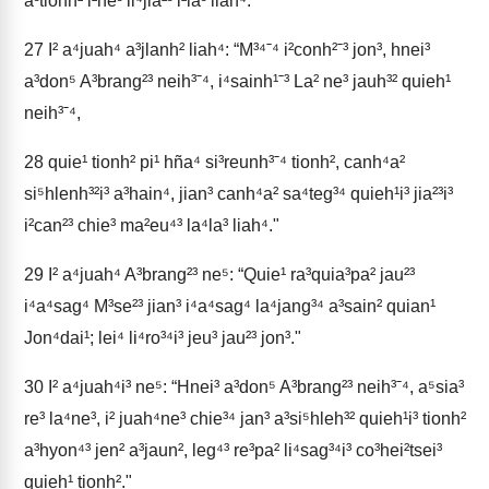
a³tionh² i²ne³ li⁴jia²³ i²la³ liah⁴."
27
I² a⁴juah⁴ a³jlanh² liah⁴: “M³⁴ˉ⁴ i²conh²ˉ³ jon³, hnei³
a³don⁵ A³brang²³ neih³ˉ⁴, i⁴sainh¹ˉ³ La² ne³ jauh³² quieh¹
neih³ˉ⁴,
28
quie¹ tionh² pi¹ hña⁴ si³reunh³ˉ⁴ tionh², canh⁴a²
si⁵hlenh³²i³ a³hain⁴, jian³ canh⁴a² sa⁴teg³⁴ quieh¹i³ jia²³i³
i²can²³ chie³ ma²eu⁴³ la⁴la³ liah⁴."
29
I² a⁴juah⁴ A³brang²³ ne⁵: “Quie¹ ra³quia³pa² jau²³
i⁴a⁴sag⁴ M³se²³ jian³ i⁴a⁴sag⁴ la⁴jang³⁴ a³sain² quian¹
Jon⁴dai¹; lei⁴ li⁴ro³⁴i³ jeu³ jau²³ jon³."
30
I² a⁴juah⁴i³ ne⁵: “Hnei³ a³don⁵ A³brang²³ neih³ˉ⁴, a⁵sia³
re³ la⁴ne³, i² juah⁴ne³ chie³⁴ jan³ a³si⁵hleh³² quieh¹i³ tionh²
a³hyon⁴³ jen² a³jaun², leg⁴³ re³pa² li⁴sag³⁴i³ co³hei²tsei³
quieh¹ tionh²."