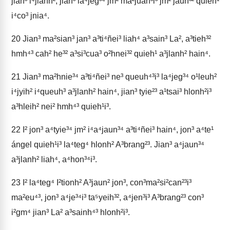
jian³ i⁴jlanh², jian³ la⁴jeg³⁴ jm² ma²júan³i³ jm² jauh³² quieh¹
i⁴co³ jnia⁴.
20
Jian³ ma²sian³ jan³ a³ti⁴ñei³ liah⁴ a³sain³ La², a³tieh³²
hmh⁴³ cah² he³² a³si³cua³ o²hnei³² quieh¹ a³jlanh² hain⁴.
21
Jian³ ma²hnie³⁴ a³ti⁴ñei³ ne³ queuh⁴³i³ la⁴jeg³⁴ o¹leuh²
i⁴jyih² i⁴queuh³ a³jlanh² hain⁴, jian³ tyie²³ a¹tsai³ hlonh²i³
a³hleih² nei² hmh⁴³ quieh¹i³.
22
I² jon³ a⁴tyie³⁴ jm² i⁴a⁴jaun³⁴ a³ti⁴ñei³ hain⁴, jon³ a⁴te¹
ángel quieh¹i³ la⁴teg⁴ hlonh² A³brang²³. Jian³ a⁴jaun³⁴
a³jlanh² liah⁴, a⁴hon³⁴i³.
23
I² la⁴teg⁴ I²tionh² A³jaun² jon³, con³ma²si²can²³i³
ma²eu⁴³, jon³ a⁴je³⁴i³ ta⁵yeih³², a⁴jen³i³ A³brang²³ con³
i²gm⁴ jian³ La² a³sainh⁴³ hlonh²i³.