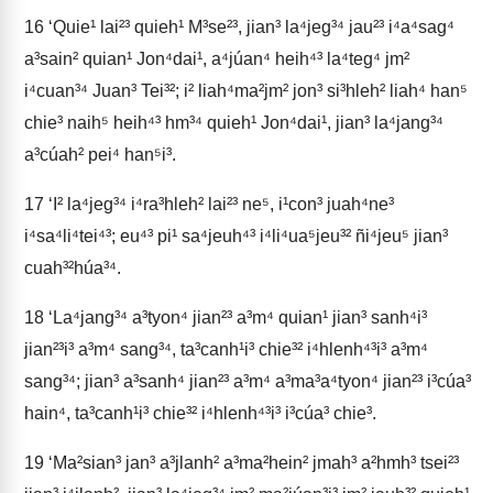
16
‘Quie¹ lai²³ quieh¹ M³se²³, jian³ la⁴jeg³⁴ jau²³ i⁴a⁴sag⁴
a³sain² quian¹ Jon⁴dai¹, a⁴júan⁴ heih⁴³ la⁴teg⁴ jm²
i⁴cuan³⁴ Juan³ Tei³²; i² liah⁴ma²jm² jon³ si³hleh² liah⁴ han⁵
chie³ naih⁵ heih⁴³ hm³⁴ quieh¹ Jon⁴dai¹, jian³ la⁴jang³⁴
a³cúah² pei⁴ han⁵i³.
17
‘I² la⁴jeg³⁴ i⁴ra³hleh² lai²³ ne⁵, i¹con³ juah⁴ne³
i⁴sa⁴li⁴tei⁴³; eu⁴³ pi¹ sa⁴jeuh⁴³ i⁴li⁴ua⁵jeu³² ñi⁴jeu⁵ jian³
cuah³²húa³⁴.
18
‘La⁴jang³⁴ a³tyon⁴ jian²³ a³m⁴ quian¹ jian³ sanh⁴i³
jian²³i³ a³m⁴ sang³⁴, ta³canh¹i³ chie³² i⁴hlenh⁴³i³ a³m⁴
sang³⁴; jian³ a³sanh⁴ jian²³ a³m⁴ a³ma³a⁴tyon⁴ jian²³ i³cúa³
hain⁴, ta³canh¹i³ chie³² i⁴hlenh⁴³i³ i³cúa³ chie³.
19
‘Ma²sian³ jan³ a³jlanh² a³ma²hein² jmah³ a²hmh³ tsei²³