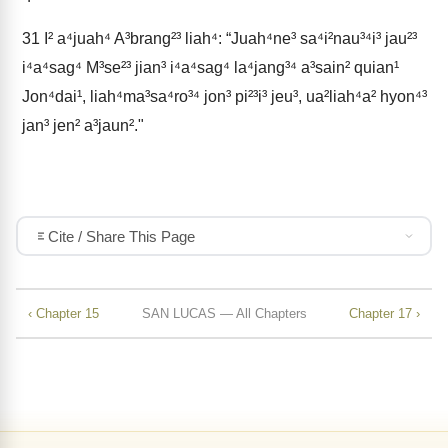
31
I² a⁴juah⁴ A³brang²³ liah⁴: “Juah⁴ne³ sa⁴i²nau³⁴i³ jau²³
i⁴a⁴sag⁴ M³se²³ jian³ i⁴a⁴sag⁴ la⁴jang³⁴ a³sain² quian¹
Jon⁴dai¹, liah⁴ma³sa⁴ro³⁴ jon³ pi²³i³ jeu³, ua²liah⁴a² hyon⁴³
jan³ jen² a³jaun²."
Cite / Share This Page
‹ Chapter 15
SAN LUCAS — All Chapters
Chapter 17 ›