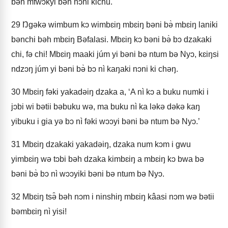
bəh mfwɔkyi bəh nɔni kichu.
29
Ŋgəkə wimbum kɔ wimbɛiŋ mbɛiŋ bəni bə̀ mbɛiŋ laniki
bənchi bəh mbɛiŋ Bəfalasi. Mbɛiŋ kɔ bəni bə̀ bɔ dzakaki
chi, fə chi! Mbɛiŋ maaki júm yi bəni bə ntum bə Nyɔ, kɛiŋsi
ndzɔŋ júm yi bəni bə̀ bɔ nì kaŋaki nɔni ki chəŋ.
30
Mbɛiŋ fəki yakadəiŋ dzaka a, ‘A nì kɔ a buku numki i
jɔbi wi bətii bəbuku wə, ma buku nì ka ləkə dəkə kaŋ
yibuku i gia yə bɔ nì fəki wɔɔyi bəni bə ntum bə Nyɔ.’
31
Mbɛiŋ dzakaki yakadəiŋ, dzaka num kɔm i gwu
yimbɛiŋ wə tɔbi bəh dzaka kimbɛiŋ a mbɛiŋ kɔ bwa bə
bəni bə̀ bɔ nì wɔɔyiki bəni bə ntum bə Nyɔ.
32
Mbɛiŋ tsə̂ bəh nɔm i ninshiŋ mbɛiŋ kâasi nɔm wə bətii
bəmbɛiŋ nì yisi!