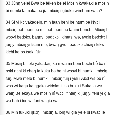
33
Júŋŋ yələ! Bwa bə fə́kəh bələ! Mbɛiŋ kwakaki a mbɛiŋ
bi numki lə maka bə jiə mbɛiŋ i gbuku wimbum wə a?
34
Si yi kɔ yakadəiŋ, mih faaŋ bəni bə ntum bə Nyɔ i
mbɛiŋ bəh bəni bə mfi bəh bəni bə lanini bənchi. Mbɛiŋ bi
wɔɔyi bədɔkɔ, baŋŋyi bədɔkɔ i kintasi wə, twɛiŋ bədɔkɔ i
júŋ yimbɛiŋ yi tsani mə, bwaŋ gvu i bədɔkɔ chɛiŋ i kikwili
kichi kə bɔ tsəki fɛiŋ.
35
Mbɛiŋ bi fəki yakadəiŋ ka mwa mi bəni bəchi bə̀ bɔ nì
nɔki nɔni ki chəŋ fa kuku bə̀ bə nì wɔɔyi bi numki i mbɛiŋ
fuŋ. Mwa mələ bi numki i mbɛiŋ fuŋ i yisi i Abɛl wə bə nì
wɔɔ wi kaŋa kə ŋgəkə widɔkɔ, i tsə buku i Sakalia wə
waiŋ Belekaya wə mbɛiŋ nì wɔɔ i fintəŋ ki juŋ yi fəni yi gia
wə bəh i tɔŋ wi fəni wi gia wə.
36
Mih fukuki ŋkɔŋ i mbɛiŋ a, lɔiŋ wi gia yələ bi kwati lə