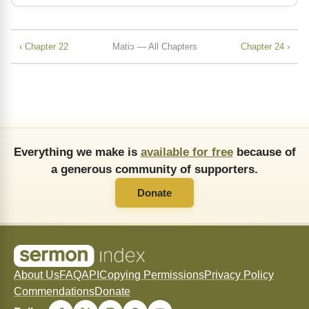
‹ Chapter 22
Matiɔ — All Chapters
Chapter 24 ›
Everything we make is
available for free
because of
a generous community of supporters.
Donate
About Us
FAQ
API
Copying Permissions
Privacy Policy
Commendations
Donate