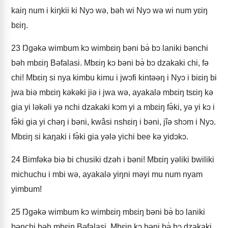
kaiŋ num i kiŋkii ki Nyɔ wə, bəh wi Nyɔ wə wi num yɛiŋ
bɛiŋ.
23
Ŋgəkə wimbum kɔ wimbɛiŋ bəni bə̀ bɔ laniki bənchi
bəh mbɛiŋ Bəfalasi. Mbɛiŋ kɔ bəni bə̀ bɔ dzakaki chi, fə
chi! Mbɛiŋ si nya kimbu kimu i jwɔfi kintəəŋ i Nyɔ i biɛiŋ bi
jwa biə mbɛiŋ kəkəki jiə i jwa wə, ayakalə mbɛiŋ tsɛiŋ kə
gia yi ləkəli yə nchi dzakaki kɔm yi a mbɛiŋ fə̂ki, yə yi kɔ i
fə̂ki gia yi chəŋ i bəni, kwâsi nshɛiŋ i bəni, jîə shɔm i Nyɔ.
Mbɛiŋ si kaŋaki i fə̂ki gia yələ yichi bee kə yidɔkɔ.
24
Bimfəkə biə bi chusiki dzəh i bəni! Mbɛiŋ yəliki bwiliki
michuchu i mbi wə, ayakalə yiŋni məyi mu num nyam
yimbum!
25
Ŋgəkə wimbum kɔ wimbɛiŋ mbɛiŋ bəni bə̀ bɔ laniki
bənchi bəh mbɛiŋ Bəfalasi. Mbɛiŋ kɔ bəni bə̀ bɔ dzakaki