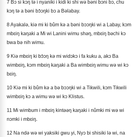
7
Bɔ si kɔŋ tə i nyaniki i kidi ki shi wə bəni bɔni bɔ, chu
kɔŋ tə a bəni bɔ̂ɔŋki bɔ a Bəlabay.
8
Ayakalə, kiə mi ki bûm kə a bəni bɔɔŋki wi a Labay, kɔm
mbɛiŋ kaŋaki a Mi wi Lanini wimu shəŋ, mbɛiŋ bəchi kɔ
bwa bə nih wimu.
9
Kiə mbɛiŋ ki bɔ̂ɔŋ kə mi widɔkɔ i fa kuku a, akɔ Ba
wimbɛiŋ, kɔm mbɛiŋ kaŋaki a Ba wimbɛiŋ wimu wə wi kɔ
bɛiŋ.
10
Kiə mi ki bûm kə a bə bɔɔŋki wi a Tikwili, kɔm Tikwili
wimbɛiŋ kɔ a wimu wə wi kɔ Klistus.
11
Mi wimbum i mbɛiŋ kintəəŋ kaŋaki i nûmki mi wə wi
nɔmki i mbɛiŋ.
12
Na ndə wə wi yaksiki gwu yi, Nyɔ bi shisiki lə wi, na