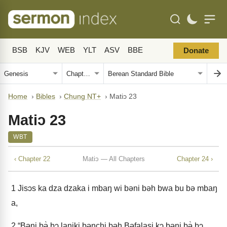
BSB
KJV
WEB
YLT
ASV
BBE
Donate
Home
›
Bibles
›
Chung NT+
›
Matiɔ 23
Matiɔ 23
WBT
‹ Chapter 22
Matiɔ — All Chapters
Chapter 24 ›
1
Jisɔs ka dza dzaka i mbaŋ wi bəni bəh bwa bu bə mbaŋ
a,
2
“Bəni bə̀ bɔ laniki bənchi bəh Bəfalasi kɔ bəni bə̀ bɔ