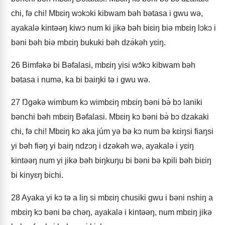
chi, fə chi! Mbɛiŋ wɔkɔki kibwam bəh bətasa i gwu wə,
ayakalə kintəəŋ kiwɔ num ki jikə bəh biɛiŋ biə mbɛiŋ lɔkɔ i
bəni bəh biə mbɛiŋ bukuki bəh dzə́kəh yɛiŋ.
26
Bimfəkə bi Bəfalasi, mbɛiŋ yisi wɔ̂kɔ kibwam bəh
bətasa i numə, ka bi baiŋki tə i gwu wə.
27
Ŋgəkə wimbum kɔ wimbɛiŋ mbɛiŋ bəni bə̀ bɔ laniki
bənchi bəh mbɛiŋ Bəfalasi. Mbɛiŋ kɔ bəni bə̀ bɔ dzakaki
chi, fə chi! Mbɛiŋ kɔ aka júm yə bə kɔ num bə kɛiŋsi fiaŋsi
yi bəh fiəŋ yi baiŋ ndzɔŋ i dzəkəh wə, ayakalə i yɛiŋ
kintəəŋ num yi jikə bəh biŋkuŋu bi bəni bə kpili bəh biɛiŋ
bi kinyɛŋ bichi.
28
Ayaka yi kɔ tə a liŋ si mbɛiŋ chusiki gwu i bəni nshiŋ a
mbɛiŋ kɔ bəni bə chəŋ, ayakalə i kintəəŋ, num mbɛiŋ jikə