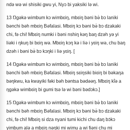
ndə wə wi shisiki gwu yi, Nyɔ bi yaksiki lə wi.
13
Ŋgəkə wimbum kɔ wimbɛiŋ, mbɛiŋ bəni bə̀ bɔ laniki
bənchi bəh mbɛiŋ Bəfalasi. Mbɛiŋ kɔ bəni bə̀ bɔ dzakaki
chi, fə chi! Mbɛiŋ numki i bəni nshiŋ kəŋ baŋ dzəh yə yi
liəki i ŋkuŋ bi bɛiŋ wə. Mbɛiŋ kɔŋ kə i liə i yɛiŋ wə, chu baŋ
dzəh i bəni bə̀ bɔ kɔŋki i liə yɛiŋ. [
14
Ŋgəkə wimbum kɔ wimbɛiŋ, mbɛiŋ bəni bə̀ bɔ laniki
bənchi bəh mbɛiŋ Bəfalasi. Mbɛiŋ sɛiŋsiki biɛiŋ bi bəkaŋa
bəŋkwu, ka kwayiki fəki bəh bəntsa bədəəŋ. Mbɛiŋ kîə a
ŋgəkə wimbɛiŋ bi gumi tsə lə wi bəni bədɔkɔ.]
15
Ŋgəkə wimbum kɔ wimbɛiŋ, mbɛiŋ bəni bə̀ bɔ laniki
bənchi bəh mbɛiŋ Bəfalasi. Mbɛiŋ kɔ bəni bə̀ bɔ dzakaki
chi, fə chi! Mbɛiŋ si dza nyani tumi kichi chu daŋ bɔ́kɔ
yimbum alə a mbɛiŋ nəŋki mi wimu a wi fiəni chu mi