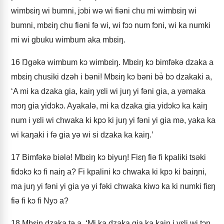
wimbɛiŋ wi bumni, jɔbi wə wi fiəni chu mi wimbɛiŋ wi
bumni, mbɛiŋ chu fiəni fə wi, wi fɔɔ num fɔni, wi ka numki
mi wi gbuku wimbum aka mbɛiŋ.
16
Ŋgəkə wimbum kɔ wimbɛiŋ. Mbɛiŋ kɔ bimfəkə dzaka a
mbɛiŋ chusiki dzəh i bəni! Mbɛiŋ kɔ bəni bə̀ bɔ dzakaki a,
‘A mi ka dzaka gia, kaiŋ yɛli wi juŋ yi fəni gia, a yəmaka
mɔŋ gia yidɔkɔ. Ayakalə, mi ka dzaka gia yidɔkɔ ka kaiŋ
num i yɛli wi chwaka ki kpɔ ki juŋ yi fəni yi gia mə, yaka ka
wi kaŋaki i fə gia yə wi si dzaka ka kaiŋ.’
17
Bimfəkə biələ! Mbɛiŋ kɔ biyuŋ! Fiɛŋ fiə fi kpaliki tsəki
fidɔkɔ kɔ fi naiŋ a? Fi kpalini kɔ chwaka ki kpɔ ki baiŋni,
ma juŋ yi fəni yi gia yə yi fəki chwaka kiwɔ ka ki numki fiɛŋ
fiə fi kɔ fi Nyɔ a?
18
Mbɛiŋ dzaka tə a, ‘Mi ka dzaka gia ka kaiŋ i yɛli wi tɔŋ