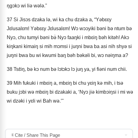
ŋgɔkɔ wi liə wələ."
37
Si Jisɔs dzaka lə, wi ka chu dzaka a, “Yəbɛɛy
Jɛlusalɛm! Yəbɛɛy Jɛlusalɛm! Wɔ wɔɔyiki bəni bə ntum bə
Nyɔ, chu tumyi bəni bə̀ Nyɔ faaŋki i mbɛiŋ bəh kitəh! Akɔ
kiŋkani kimaiŋ si mih mɔmsi i juŋni bwa ba asi nih shyə si
juŋni bwa bu wi kwumi baŋ bəh bəkəli bi, wɔ nəiŋma a?
38
Tsɛ̂iŋ, bə kɔ num bə lɔtɔkɔ lɔ juŋ ya, yi fiəni num chii.
39
Mih fukuki i mbɛiŋ a, mbɛiŋ bi chu yɛiŋ kə mih, i tsə
buku jɔbi wə mbɛiŋ bi dzakaki a, ‘Nyɔ jiə kimbɔiŋsi i mi wə
wi dzəki i yɛli wi Bah wə.’"
Cite / Share This Page