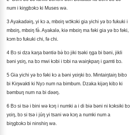
num i kiŋgbɔkɔ ki Muses wə.
3
Ayakadəiŋ, yi kɔ a, mbɛiŋ wɔ̂kɔki gia yichi yə bɔ fukuki i
mbɛiŋ, mbɛiŋ fə̂. Ayakalə, kiə mbɛiŋ ma fəki gia yə bɔ fəki,
kɔm bɔ fukuki chi, fə chi.
4
Bɔ si dza kaŋa bəntiə bə̀ bɔ jiki tsəki ŋga bi bəni, jikli
bəni yɛiŋ, na bɔ mwi kɔbi i tɔbi na waiŋkpaŋ i gamti bɔ.
5
Gia yichi yə bɔ fəki kɔ a bəni yɛiŋki bɔ. Mintaiŋtaiŋ bibɔ
bi Kiŋwakti ki Nyɔ num na bimbum. Dzaka kijəŋ kibɔ ki
bəmbuŋ num na bi dəəŋ.
6
Bɔ si tsə i bini wə kɔŋ i numki a i di biə bəni ni kɔksiki bɔ
yɛiŋ, bɔ si tsə i júŋ yi tsani wə kɔŋ a numki num a
biŋgbɔkɔ bi ninshiŋ wə.