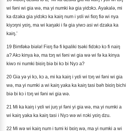
wi fəni wi gia wə, ma yi numki kə gia yidɔkɔ. Ayakalə, mi
ka dzaka gia yidɔkɔ ka kaiŋ num i yɛli wi fiɛŋ fiə wi nya
kiyɔŋni yɛiŋ, ma wi kaŋaki i fə gia yiwɔ asi wi dzaka ka
kaiŋ.’
19
Bimfəkə biələ! Fiɛŋ fiə fi kpaliki tsəki fidɔkɔ kɔ fi naiŋ
a? Akɔ kinya kə, ma tɔŋ wi fəni wi gia wə wi fə ka kinya
kiwɔ ni numki biɛiŋ biə bi kɔ bi Nyɔ a?
20
Gia yə yi kɔ, kɔ a, mi ka kaiŋ i yɛli wi tɔŋ wi fəni wi gia
wə, ma yi numki a wi kaiŋ yaka ka kaiŋ tasi bəh biɛiŋ bichi
biə bi kɔ i tɔŋ wi fəni wi gia wə.
21
Mi ka kaiŋ i yɛli wi juŋ yi fəni yi gia wə, ma yi numki a
wi kaiŋ yaka ka kaiŋ tasi i Nyɔ wə wi nɔki yɛiŋ dzu.
22
Mi wə wi kaiŋ num i tumi ki bɛiŋ wə, ma yi numki a wi