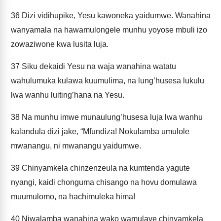
36
Dizi vidihupike, Yesu kawoneka yaidumwe. Wanahina
wanyamala na hawamulongele munhu yoyose mbuli izo
zowaziwone kwa lusita luja.
37
Siku dekaidi Yesu na waja wanahina watatu
wahulumuka kulawa kuumulima, na lung’husesa lukulu
lwa wanhu luiting’hana na Yesu.
38
Na munhu imwe munaulung’husesa luja lwa wanhu
kalandula dizi jake, “Mfundiza! Nokulamba umulole
mwanangu, ni mwanangu yaidumwe.
39
Chinyamkela chinzenzeula na kumtenda yagute
nyangi, kaidi chonguma chisango na hovu domulawa
muumulomo, na hachimuleka hima!
40
Niwalamba wanahina wako wamulave chinyamkela