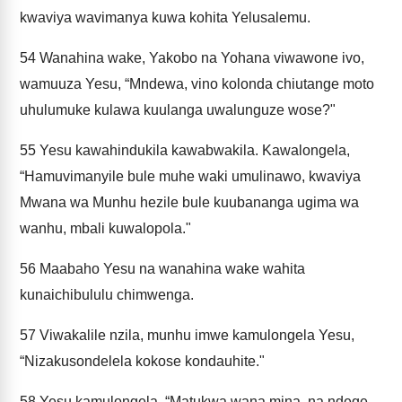
kwaviya wavimanya kuwa kohita Yelusalemu.
54
Wanahina wake, Yakobo na Yohana viwawone ivo,
wamuuza Yesu, “Mndewa, vino kolonda chiutange moto
uhulumuke kulawa kuulanga uwalunguze wose?"
55
Yesu kawahindukila kawabwakila. Kawalongela,
“Hamuvimanyile bule muhe waki umulinawo, kwaviya
Mwana wa Munhu hezile bule kuubananga ugima wa
wanhu, mbali kuwalopola."
56
Maabaho Yesu na wanahina wake wahita
kunaichibululu chimwenga.
57
Viwakalile nzila, munhu imwe kamulongela Yesu,
“Nizakusondelela kokose kondauhite."
58
Yesu kamulongela, “Matukwa wana mina, na ndege