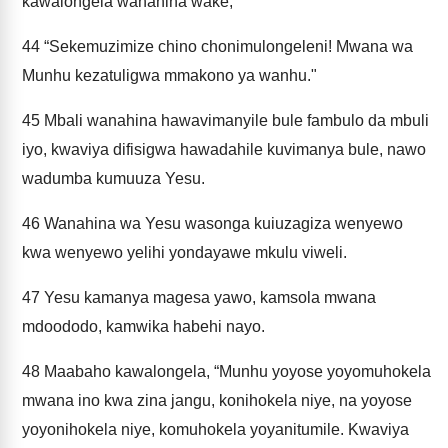
kawalongela wanahina wake,
44
“Sekemuzimize chino chonimulongeleni! Mwana wa
Munhu kezatuligwa mmakono ya wanhu."
45
Mbali wanahina hawavimanyile bule fambulo da mbuli
iyo, kwaviya difisigwa hawadahile kuvimanya bule, nawo
wadumba kumuuza Yesu.
46
Wanahina wa Yesu wasonga kuiuzagiza wenyewo
kwa wenyewo yelihi yondayawe mkulu viweli.
47
Yesu kamanya magesa yawo, kamsola mwana
mdoododo, kamwika habehi nayo.
48
Maabaho kawalongela, “Munhu yoyose yoyomuhokela
mwana ino kwa zina jangu, konihokela niye, na yoyose
yoyonihokela niye, komuhokela yoyanitumile. Kwaviya