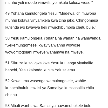
munhu yeli mdodo vimwili, iyo mkulu kufosa wose."
49
Yohana kamulongela Yesu, “Mndewa, chimuwona
munhu kolava vinyamkela kwa zina jako. Chingomesa
kutenda ivo kwaviya heli mwiichibumbila chetu bule."
50
Yesu kamulongela Yohana na wanahina wamwenga,
“Sekemungomese, kwaviya wanhu wowose
wowomtogolani mweye wahamwe na mweye."
51
Siku za kusoligwa kwa Yesu kuulanga viyakalile
habehi, Yesu kalonda kuhita Yelusalemu.
52
Kawatuma wasenga wamulongolele, wahite
kunachibululu mwiisi ya Samaliya kumsasalila chila
chinhu.
53
Mbali wanhu wa Samaliya hawamuhokele bule