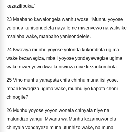
kezazilibuka."
23
Maabaho kawalongela wanhu wose, “Munhu yoyose
yolonda kunisondelela nayaileme mwenyewo na yaitwike
msalaba wake, maabaho yanisondelele.
24
Kwaviya munhu yoyose yolonda kukombola ugima
wake kezawagiza, mbali yoyose yondayawagize ugima
wake mwenyewo kwa kuniwinza niye kezaukombola.
25
Vino munhu yahapata chila chinhu muna iisi yose,
mbali kawagiza ugima wake, munhu iyo kapata choni
chinogile?
26
Munhu yoyose yoyoniwonela chinyala niye na
mafundizo yangu, Mwana wa Munhu kezamuwonela
chinyala vondayeze muna utunhizo wake, na muna