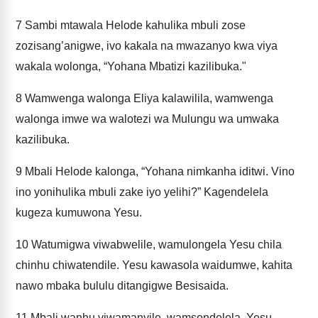
7
Sambi mtawala Helode kahulika mbuli zose
zozisang’anigwe, ivo kakala na mwazanyo kwa viya
wakala wolonga, “Yohana Mbatizi kazilibuka."
8
Wamwenga walonga Eliya kalawilila, wamwenga
walonga imwe wa walotezi wa Mulungu wa umwaka
kazilibuka.
9
Mbali Helode kalonga, “Yohana nimkanha iditwi. Vino
ino yonihulika mbuli zake iyo yelihi?” Kagendelela
kugeza kumuwona Yesu.
10
Watumigwa viwabwelile, wamulongela Yesu chila
chinhu chiwatendile. Yesu kawasola waidumwe, kahita
nawo mbaka bululu ditangigwe Besisaida.
11
Mbali wanhu viwamanyile, wamsondelela. Yesu