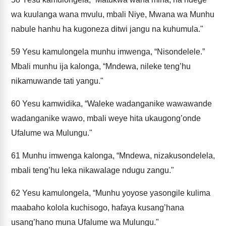
wa kuulanga wana mvulu, mbali Niye, Mwana wa Munhu
nabule hanhu ha kugoneza ditwi jangu na kuhumula."
59
Yesu kamulongela munhu imwenga, “Nisondelele.”
Mbali munhu ija kalonga, “Mndewa, nileke teng’hu
nikamuwande tati yangu."
60
Yesu kamwidika, “Waleke wadanganike wawawande
wadanganike wawo, mbali weye hita ukaugong’onde
Ufalume wa Mulungu."
61
Munhu imwenga kalonga, “Mndewa, nizakusondelela,
mbali teng’hu leka nikawalage ndugu zangu."
62
Yesu kamulongela, “Munhu yoyose yasongile kulima
maabaho kolola kuchisogo, hafaya kusang’hana
usang’hano muna Ufalume wa Mulungu."