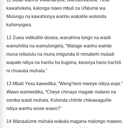
kawahokela, kalonga nawo mbuli za Ufalume wa
Mulungu na kawahonya wanhu wakalile wolonda
kuhonyigwa.
12
Zuwa vidikalile doswa, wanahina longo na waidi
wamuhitila na wamulongela, “Walage wanhu wahite
muna ivibululu na muna imigunda ili mmabehi muladi
wapate ndiya na hanhu ha kugona, kwaviya hano hachili
ni chuwala muhala."
13
Mbali Yesu kawedika, “Weng’heni mweye ndiya waje.”
Wawo wamwidika, “Cheye chinayo magate matano na
somba waidi muhala. Kolonda chihite chikawagulile
ndiya wanhu wose wawo?"
14
Wanaalume muhala wakala magana malongo matano.