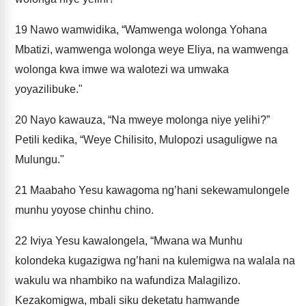
19
Nawo wamwidika, “Wamwenga wolonga Yohana
Mbatizi, wamwenga wolonga weye Eliya, na wamwenga
wolonga kwa imwe wa walotezi wa umwaka
yoyazilibuke."
20
Nayo kawauza, “Na mweye molonga niye yelihi?”
Petili kedika, “Weye Chilisito, Mulopozi usaguligwe na
Mulungu."
21
Maabaho Yesu kawagoma ng’hani sekewamulongele
munhu yoyose chinhu chino.
22
Iviya Yesu kawalongela, “Mwana wa Munhu
kolondeka kugazigwa ng’hani na kulemigwa na walala na
wakulu wa nhambiko na wafundiza Malagilizo.
Kezakomigwa, mbali siku deketatu hamwande