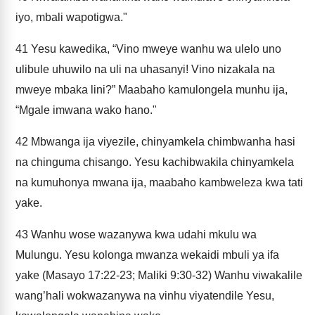
iyo, mbali wapotigwa."
41
Yesu kawedika, “Vino mweye wanhu wa ulelo uno
ulibule uhuwilo na uli na uhasanyi! Vino nizakala na
mweye mbaka lini?” Maabaho kamulongela munhu ija,
“Mgale imwana wako hano."
42
Mbwanga ija viyezile, chinyamkela chimbwanha hasi
na chinguma chisango. Yesu kachibwakila chinyamkela
na kumuhonya mwana ija, maabaho kambweleza kwa tati
yake.
43
Wanhu wose wazanywa kwa udahi mkulu wa
Mulungu. Yesu kolonga mwanza wekaidi mbuli ya ifa
yake (Masayo 17:22-23; Maliki 9:30-32) Wanhu viwakalile
wang’hali wokwazanywa na vinhu viyatendile Yesu,