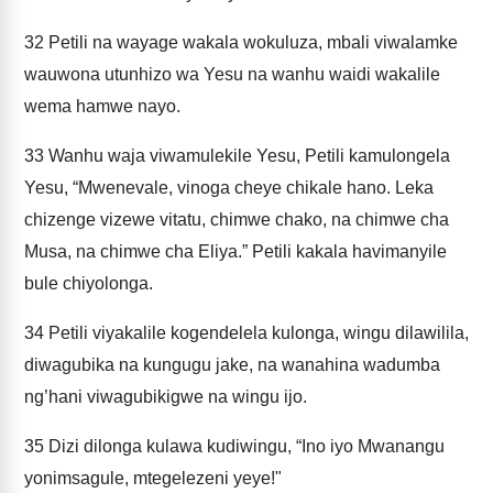
32
Petili na wayage wakala wokuluza, mbali viwalamke
wauwona utunhizo wa Yesu na wanhu waidi wakalile
wema hamwe nayo.
33
Wanhu waja viwamulekile Yesu, Petili kamulongela
Yesu, “Mwenevale, vinoga cheye chikale hano. Leka
chizenge vizewe vitatu, chimwe chako, na chimwe cha
Musa, na chimwe cha Eliya.” Petili kakala havimanyile
bule chiyolonga.
34
Petili viyakalile kogendelela kulonga, wingu dilawilila,
diwagubika na kungugu jake, na wanahina wadumba
ng’hani viwagubikigwe na wingu ijo.
35
Dizi dilonga kulawa kudiwingu, “Ino iyo Mwanangu
yonimsagule, mtegelezeni yeye!"