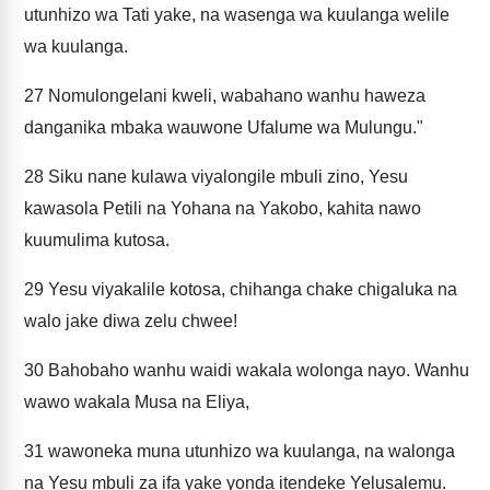
utunhizo wa Tati yake, na wasenga wa kuulanga welile
wa kuulanga.
27
Nomulongelani kweli, wabahano wanhu haweza
danganika mbaka wauwone Ufalume wa Mulungu."
28
Siku nane kulawa viyalongile mbuli zino, Yesu
kawasola Petili na Yohana na Yakobo, kahita nawo
kuumulima kutosa.
29
Yesu viyakalile kotosa, chihanga chake chigaluka na
walo jake diwa zelu chwee!
30
Bahobaho wanhu waidi wakala wolonga nayo. Wanhu
wawo wakala Musa na Eliya,
31
wawoneka muna utunhizo wa kuulanga, na walonga
na Yesu mbuli za ifa yake yonda itendeke Yelusalemu.