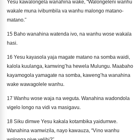
Yesu kawalongela wanahina wake, “Walongeleni wanhu
wakale muna ivibumbila va wanhu malongo matano-
matano."
15
Baho wanahina watenda ivo, na wanhu wose wakala
hasi.
16
Yesu kayasola yaja magate matano na somba waidi,
kalola kuulanga, kamwing’ha hewela Mulungu. Maabaho
kayamogola yamagate na somba, kaweng’ha wanahina
wake wawagolele wanhu.
17
Wanhu wose waja na weguta. Wanahina wadondola
vigelo longo na vidi va masigavu.
18
Siku dimwe Yesu kakala kotambika yaidumwe.
Wanahina wamwizila, nayo kawauza, “Vino wanhu
wolonga niye yelihi?"