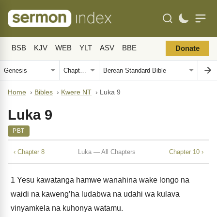
BSB
KJV
WEB
YLT
ASV
BBE
Donate
Home
›
Bibles
›
Kwere NT
›
Luka 9
Luka 9
PBT
‹ Chapter 8
Luka — All Chapters
Chapter 10 ›
1
Yesu kawatanga hamwe wanahina wake longo na
waidi na kaweng’ha ludabwa na udahi wa kulava
vinyamkela na kuhonya watamu.