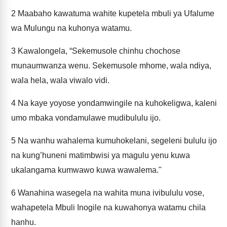
2
Maabaho kawatuma wahite kupetela mbuli ya Ufalume
wa Mulungu na kuhonya watamu.
3
Kawalongela, “Sekemusole chinhu chochose
munaumwanza wenu. Sekemusole mhome, wala ndiya,
wala hela, wala viwalo vidi.
4
Na kaye yoyose yondamwingile na kuhokeligwa, kaleni
umo mbaka vondamulawe mudibululu ijo.
5
Na wanhu wahalema kumuhokelani, segeleni bululu ijo
na kung’huneni matimbwisi ya magulu yenu kuwa
ukalangama kumwawo kuwa wawalema."
6
Wanahina wasegela na wahita muna ivibululu vose,
wahapetela Mbuli Inogile na kuwahonya watamu chila
hanhu.