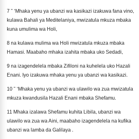
7
" ‘Mhaka yenu ya ubanzi wa kasikazi izakuwa fana vino,
kulawa Bahali ya Meditelaniya, mwizatula mkuza mbaka
kuna umulima wa Holi,
8
na kulawa mulima wa Holi mwizatula mkuza mbaka
Hamasi. Maabaho mhaka izahita mbaka uko Sedadi,
9
na izagendelela mbaka Zifiloni na kuhelela uko Hazali
Enani. Iyo izakuwa mhaka yenu ya ubanzi wa kasikazi.
10
" ‘Mhaka yenu ya ubanzi wa ulawilo wa zua mwizatula
mkuza kwandusila Hazali Enani mbaka Shefamu.
11
Mhaka izalawa Shefamu kuhita Libila, ubanzi wa
ulawilo wa zua wa Aini, maabaho izagendelela na kufika
ubanzi wa lamba da Galilaya .