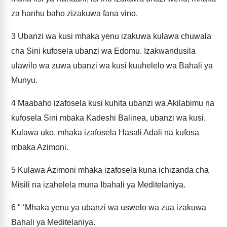
za hanhu baho zizakuwa fana vino.
3
Ubanzi wa kusi mhaka yenu izakuwa kulawa chuwala
cha Sini kufosela ubanzi wa Edomu. Izakwandusila
ulawilo wa zuwa ubanzi wa kusi kuuhelelo wa Bahali ya
Munyu.
4
Maabaho izafosela kusi kuhita ubanzi wa Akilabimu na
kufosela Sini mbaka Kadeshi Balinea, ubanzi wa kusi.
Kulawa uko, mhaka izafosela Hasali Adali na kufosa
mbaka Azimoni.
5
Kulawa Azimoni mhaka izafosela kuna ichizanda cha
Misili na izahelela muna Ibahali ya Meditelaniya.
6
" ‘Mhaka yenu ya ubanzi wa uswelo wa zua izakuwa
Bahali ya Meditelaniya.