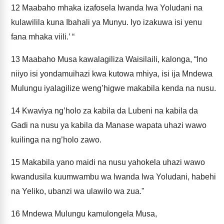
12
Maabaho mhaka izafosela lwanda lwa Yoludani na
kulawilila kuna Ibahali ya Munyu. Iyo izakuwa isi yenu
fana mhaka viili.’ “
13
Maabaho Musa kawalagiliza Waisilaili, kalonga, “Ino
niiyo isi yondamuihazi kwa kutowa mhiya, isi ija Mndewa
Mulungu iyalagilize weng’higwe makabila kenda na nusu.
14
Kwaviya ng’holo za kabila da Lubeni na kabila da
Gadi na nusu ya kabila da Manase wapata uhazi wawo
kuilinga na ng’holo zawo.
15
Makabila yano maidi na nusu yahokela uhazi wawo
kwandusila kuumwambu wa lwanda lwa Yoludani, habehi
na Yeliko, ubanzi wa ulawilo wa zua."
16
Mndewa Mulungu kamulongela Musa,