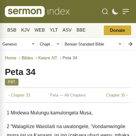
BSB
KJV
WEB
YLT
ASV
BBE
Donate
Home
›
Bibles
›
Kwere NT
›
Peta 34
Peta 34
PBT
‹ Chapter 33
Peta — All Chapters
Chapter 35 ›
1
Mndewa Mulungu kamulongela Musa,
2
“Walagilize Waisilaili na uwalongele, ‘Vondamwingile
muna iisi ya Kanaani, isi ino izakuwa uhazi wenu, mhaka