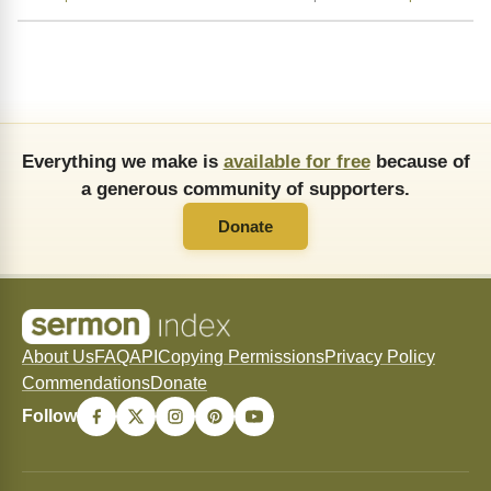
Everything we make is
available for free
because of
a generous community of supporters.
Donate
About Us
FAQ
API
Copying Permissions
Privacy Policy
Commendations
Donate
Follow