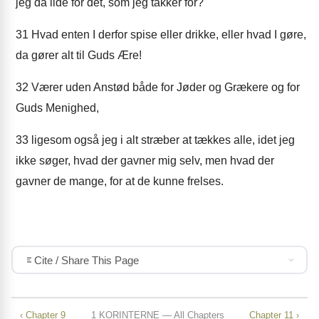
jeg da ilde for det, som jeg takker for?
31
Hvad enten I derfor spise eller drikke, eller hvad I gøre,
da gører alt til Guds Ære!
32
Værer uden Anstød både for Jøder og Grækere og for
Guds Menighed,
33
ligesom også jeg i alt stræber at tækkes alle, idet jeg
ikke søger, hvad der gavner mig selv, men hvad der
gavner de mange, for at de kunne frelses.
Cite / Share This Page
‹ Chapter 9
1 KORINTERNE — All Chapters
Chapter 11 ›