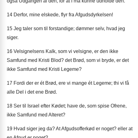
også Udgangen af den, for at I må kunne udholde den.
14
Derfor, mine elskede, flyr fra Afgudsdyrkelsen!
15
Jeg taler som til forstandige; dømmer selv, hvad jeg
siger.
16
Velsignelsens Kalk, som vi velsigne, er den ikke
Samfund med Kristi Blod? det Brød, som vi bryde, er det
ikke Samfund med Kristi Legeme?
17
Fordi der er ét Brød, ere vi mange ét Legeme; thi vi få
alle Del i det ene Brød.
18
Ser til Israel efter Kødet; have de, som spise Ofrene,
ikke Samfund med Alteret?
19
Hvad siger jeg da? At Afgudsofferkød er noget? eller at
en Afgud er noget?