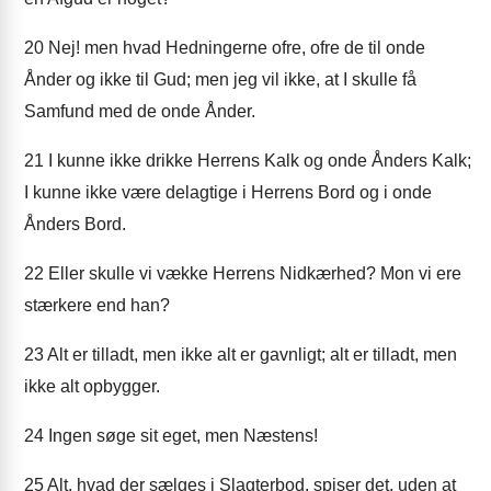
20
Nej! men hvad Hedningerne ofre, ofre de til onde
Ånder og ikke til Gud; men jeg vil ikke, at I skulle få
Samfund med de onde Ånder.
21
I kunne ikke drikke Herrens Kalk og onde Ånders Kalk;
I kunne ikke være delagtige i Herrens Bord og i onde
Ånders Bord.
22
Eller skulle vi vække Herrens Nidkærhed? Mon vi ere
stærkere end han?
23
Alt er tilladt, men ikke alt er gavnligt; alt er tilladt, men
ikke alt opbygger.
24
Ingen søge sit eget, men Næstens!
25
Alt, hvad der sælges i Slagterbod, spiser det, uden at