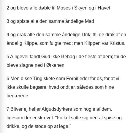
2
og bleve alle døbte til Moses i Skyen og i Havet
3
og spiste alle den samme åndelige Mad
4
og drak alle den samme åndelige Drik; thi de drak af en
åndelig Klippe, som fulgte med; men Klippen var Kristus.
5
Alligevel fandt Gud ikke Behag i de fleste af dem; thi de
bleve slagne ned i Ørkenen.
6
Men disse Ting skete som Forbilleder for os, for at vi
ikke skulle begære, hvad ondt er, således som hine
begærede.
7
Bliver ej heller Afgudsdyrkere som nogle af dem,
ligesom der er skrevet: “Folket satte sig ned at spise og
drikke, og de stode op at lege."