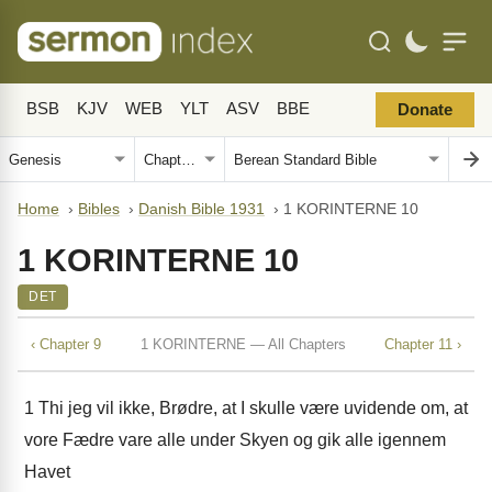
BSB
KJV
WEB
YLT
ASV
BBE
Donate
Home
›
Bibles
›
Danish Bible 1931
›
1 KORINTERNE 10
1 KORINTERNE 10
DET
‹ Chapter 9
1 KORINTERNE — All Chapters
Chapter 11 ›
1
Thi jeg vil ikke, Brødre, at I skulle være uvidende om, at
vore Fædre vare alle under Skyen og gik alle igennem
Havet