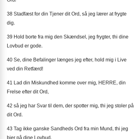
38
Stadfæst for din Tjener dit Ord, så jeg lærer at frygte
dig.
39
Hold borte fra mig den Skændsel, jeg frygter, thi dine
Lovbud er gode.
40
Se, dine Befalinger længes jeg efter, hold mig i Live
ved din Retfærd!
41
Lad din Miskundhed komme over mig, HERRE, din
Frelse efter dit Ord,
42
så jeg har Svar til dem, der spotter mig, thi jeg stoler på
dit Ord.
43
Tag ikke ganske Sandheds Ord fra min Mund, thi jeg
bier på dine Lovbud.