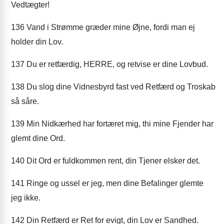
Vedtægter!
136
Vand i Strømme græder mine Øjne, fordi man ej
holder din Lov.
137
Du er retfærdig, HERRE, og retvise er dine Lovbud.
138
Du slog dine Vidnesbyrd fast ved Retfærd og Troskab
så såre.
139
Min Nidkærhed har fortæret mig, thi mine Fjender har
glemt dine Ord.
140
Dit Ord er fuldkommen rent, din Tjener elsker det.
141
Ringe og ussel er jeg, men dine Befalinger glemte
jeg ikke.
142
Din Retfærd er Ret for evigt, din Lov er Sandhed.