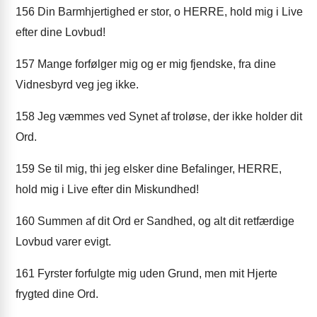
156
Din Barmhjertighed er stor, o HERRE, hold mig i Live
efter dine Lovbud!
157
Mange forfølger mig og er mig fjendske, fra dine
Vidnesbyrd veg jeg ikke.
158
Jeg væmmes ved Synet af troløse, der ikke holder dit
Ord.
159
Se til mig, thi jeg elsker dine Befalinger, HERRE,
hold mig i Live efter din Miskundhed!
160
Summen af dit Ord er Sandhed, og alt dit retfærdige
Lovbud varer evigt.
161
Fyrster forfulgte mig uden Grund, men mit Hjerte
frygted dine Ord.