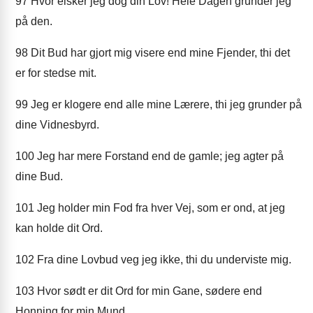
97
Hvor elsker jeg dog din Lov! Hele Dagen grunder jeg
på den.
98
Dit Bud har gjort mig visere end mine Fjender, thi det
er for stedse mit.
99
Jeg er klogere end alle mine Lærere, thi jeg grunder på
dine Vidnesbyrd.
100
Jeg har mere Forstand end de gamle; jeg agter på
dine Bud.
101
Jeg holder min Fod fra hver Vej, som er ond, at jeg
kan holde dit Ord.
102
Fra dine Lovbud veg jeg ikke, thi du underviste mig.
103
Hvor sødt er dit Ord for min Gane, sødere end
Honning for min Mund.