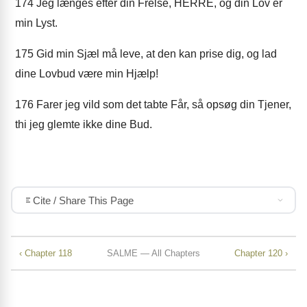
174
Jeg længes efter din Frelse, HERRE, og din Lov er
min Lyst.
175
Gid min Sjæl må leve, at den kan prise dig, og lad
dine Lovbud være min Hjælp!
176
Farer jeg vild som det tabte Får, så opsøg din Tjener,
thi jeg glemte ikke dine Bud.
Cite / Share This Page
‹ Chapter 118
SALME — All Chapters
Chapter 120 ›