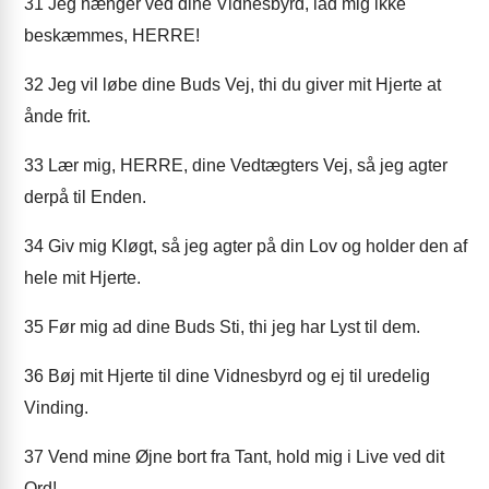
31
Jeg hænger ved dine Vidnesbyrd, lad mig ikke
beskæmmes, HERRE!
32
Jeg vil løbe dine Buds Vej, thi du giver mit Hjerte at
ånde frit.
33
Lær mig, HERRE, dine Vedtægters Vej, så jeg agter
derpå til Enden.
34
Giv mig Kløgt, så jeg agter på din Lov og holder den af
hele mit Hjerte.
35
Før mig ad dine Buds Sti, thi jeg har Lyst til dem.
36
Bøj mit Hjerte til dine Vidnesbyrd og ej til uredelig
Vinding.
37
Vend mine Øjne bort fra Tant, hold mig i Live ved dit
Ord!