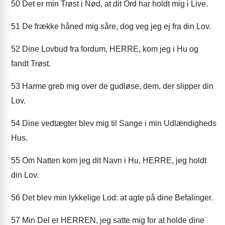
50
Det er min Trøst i Nød, at dit Ord har holdt mig i Live.
51
De frække håned mig såre, dog veg jeg ej fra din Lov.
52
Dine Lovbud fra fordum, HERRE, kom jeg i Hu og
fandt Trøst.
53
Harme greb mig over de gudløse, dem, der slipper din
Lov.
54
Dine vedtægter blev mig til Sange i min Udlændigheds
Hus.
55
Om Natten kom jeg dit Navn i Hu, HERRE, jeg holdt
din Lov.
56
Det blev min lykkelige Lod: at agte på dine Befalinger.
57
Min Del er HERREN, jeg satte mig for at holde dine