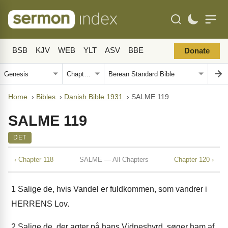
BSB
KJV
WEB
YLT
ASV
BBE
Donate
Home
›
Bibles
›
Danish Bible 1931
›
SALME 119
SALME 119
DET
‹ Chapter 118
SALME — All Chapters
Chapter 120 ›
1
Salige de, hvis Vandel er fuldkommen, som vandrer i
HERRENS Lov.
2
Salige de, der agter på hans Vidnesbyrd, søger ham af