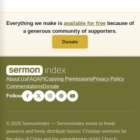
Everything we make is
available for free
because of
a generous community of supporters.
Donate
About Us
FAQ
API
Copying Permissions
Privacy Policy
Commendations
Donate
Follow
© 2026 SermonIndex — SermonIndex exists to freely
preserve and freely distribute historic Christian sermons for
the glory of Christ and the strengthening of His Church.