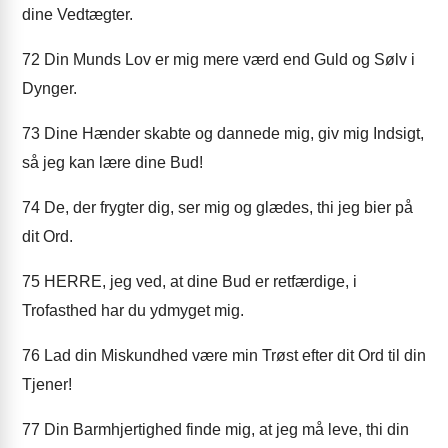
dine Vedtægter.
72
Din Munds Lov er mig mere værd end Guld og Sølv i
Dynger.
73
Dine Hænder skabte og dannede mig, giv mig Indsigt,
så jeg kan lære dine Bud!
74
De, der frygter dig, ser mig og glædes, thi jeg bier på
dit Ord.
75
HERRE, jeg ved, at dine Bud er retfærdige, i
Trofasthed har du ydmyget mig.
76
Lad din Miskundhed være min Trøst efter dit Ord til din
Tjener!
77
Din Barmhjertighed finde mig, at jeg må leve, thi din