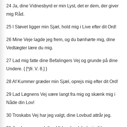
24
Ja, dine Vidnesbyrd er min Lyst, det er dem, der giver
mig Råd.
25
I Støvet ligger min Sjæl, hold mig i Live efter dit Ord!
26
Mine Veje lagde jeg frem, og du bønhørte mig, dine
Vedtægter lære du mig.
27
Lad mig fatte dine Befalingers Vej og grunde på dine
Undere. { [*jfr. V. 8.] }
28
Af Kummer græder min Sjæl, oprejs mig efter dit Ord!
29
Lad Løgnens Vej være langt fra mig og skænk mig i
Nåde din Lov!
30
Troskabs Vej har jeg valgt, dine Lovbud attrår jeg.