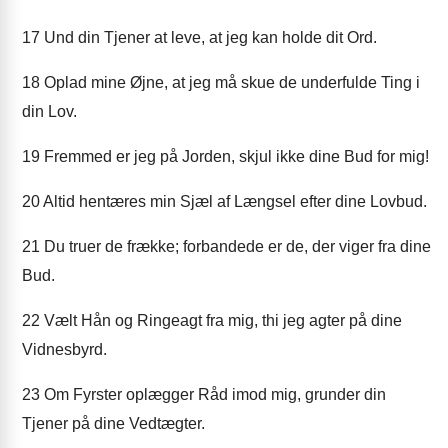
17
Und din Tjener at leve, at jeg kan holde dit Ord.
18
Oplad mine Øjne, at jeg må skue de underfulde Ting i
din Lov.
19
Fremmed er jeg på Jorden, skjul ikke dine Bud for mig!
20
Altid hentæres min Sjæl af Længsel efter dine Lovbud.
21
Du truer de frække; forbandede er de, der viger fra dine
Bud.
22
Vælt Hån og Ringeagt fra mig, thi jeg agter på dine
Vidnesbyrd.
23
Om Fyrster oplægger Råd imod mig, grunder din
Tjener på dine Vedtægter.