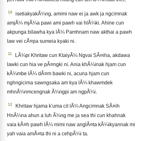
10
isetiakyakÃ¼ng, amimi naw ei ja awk ja ngcimnak
amjÃ¼ mjÃ¼a pawi ami pawh vai hlÃ¼ki. Ahine cun
akpunga bilawha kya lÃ¼ Pamhnam naw akthai a pawh
law vei cÃ¤pa sumeia kyaki ni.
11
LÃ¼pi Khritaw cun KtaiyÃ¼ Ngvai SÃ¤iha, akdawa
lawki cun hia ve pÃ¤ngki ni. Ania khÃ¼inak hjam cun
kÃ¼mbe lÃ¼ dÃ¤m bawki ni, acuna hjam cun
nghngicima sawngsaka am kya lÃ¼ khawmdek
mhnÃ¼nmcengnak Ã¼ngpi am ngpÃ¼i.
12
Khritaw hjama k'uma cit lÃ¼ Angcimnak SÃ¤ih
HnÃ¼na ahun a luh Ã¼ng me ja sea thi cun khahnak
vaia kÃ¤h pawh lÃ¼ mimi naw anglÃ¤ta kÃ¼ikyannak mi
yah vaia amÃ¤ta thi ni a cehpÃ¼i ta.