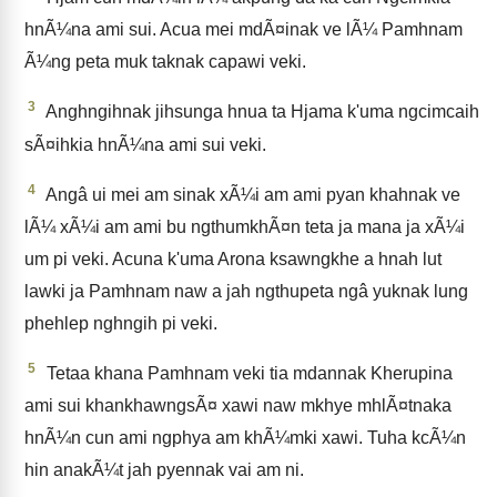
hnÃ¼na ami sui. Acua mei mdÃ¤inak ve lÃ¼ Pamhnam
Ã¼ng peta muk taknak capawi veki.
3
Anghngihnak jihsunga hnua ta Hjama k'uma ngcimcaih
sÃ¤ihkia hnÃ¼na ami sui veki.
4
Angâ ui mei am sinak xÃ¼i am ami pyan khahnak ve
lÃ¼ xÃ¼i am ami bu ngthumkhÃ¤n teta ja mana ja xÃ¼i
um pi veki. Acuna k'uma Arona ksawngkhe a hnah lut
lawki ja Pamhnam naw a jah ngthupeta ngâ yuknak lung
phehlep nghngih pi veki.
5
Tetaa khana Pamhnam veki tia mdannak Kherupina
ami sui khankhawngsÃ¤ xawi naw mkhye mhlÃ¤tnaka
hnÃ¼n cun ami ngphya am khÃ¼mki xawi. Tuha kcÃ¼n
hin anakÃ¼t jah pyennak vai am ni.