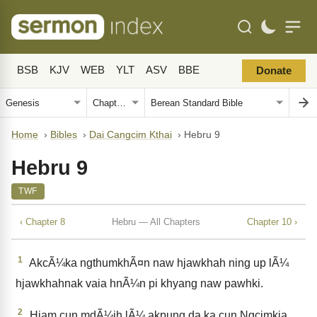
BSB
KJV
WEB
YLT
ASV
BBE
Donate
Home
›
Bibles
›
Dai Cangcim Kthai
›
Hebru 9
Hebru 9
TWF
‹ Chapter 8
Hebru — All Chapters
Chapter 10 ›
1
AkcÃ¼ka ngthumkhÃ¤n naw hjawkhah ning up lÃ¼
hjawkhahnak vaia hnÃ¼n pi khyang naw pawhki.
2
Hjam cun mdÃ¼ih lÃ¼ akpung da ka cun Ngcimkia