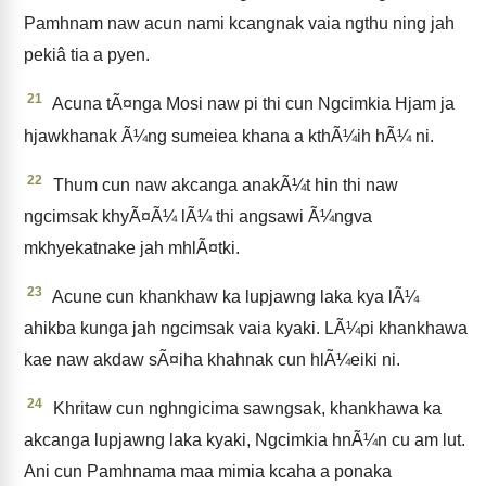
Pamhnam naw acun nami kcangnak vaia ngthu ning jah
pekiâ tia a pyen.
21
Acuna tÃ¤nga Mosi naw pi thi cun Ngcimkia Hjam ja
hjawkhanak Ã¼ng sumeiea khana a kthÃ¼ih hÃ¼ ni.
22
Thum cun naw akcanga anakÃ¼t hin thi naw
ngcimsak khyÃ¤Ã¼ lÃ¼ thi angsawi Ã¼ngva
mkhyekatnake jah mhlÃ¤tki.
23
Acune cun khankhaw ka lupjawng laka kya lÃ¼
ahikba kunga jah ngcimsak vaia kyaki. LÃ¼pi khankhawa
kae naw akdaw sÃ¤iha khahnak cun hlÃ¼eiki ni.
24
Khritaw cun nghngicima sawngsak, khankhawa ka
akcanga lupjawng laka kyaki, Ngcimkia hnÃ¼n cu am lut.
Ani cun Pamhnama maa mimia kcaha a ponaka