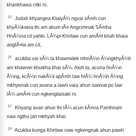
khankhawa citki ni.
25
Judah khyangea KtaiyÃ¼ ngvai sÃ¤ih cun
khyÃ¼kseia thi am akum tÃ¤ Angcimnak SÃ¤iha
HnÃ¼na cit yahki. LÃ¼pi Khritaw cun amÃ¤t khah khaia
anglÃ¤ta am cit,
26
acukba vai sÃ¼ ta khawmdek mhnÃ¼n Ã¼ngkhyÃ¼h
ani khawvei khuikha khai sÃ¼. Atuh ta, acuna hnÃ¼n
Ã¼ng, kcÃ¼n nakÃ¼t apÃ¤ih law hlÃ¼ hnÃ¼h Ã¼ng
mkhyenak cun avana a lawh vaia ahun sawxat po law
lÃ¼ amÃ¤t cun ngkengtaisaki ni.
27
Khyang avan ahun thi lÃ¼ acun kÃ¤na Pamhnam
naw ngthu jah mkhyah khai.
28
Acukba kunga Khritaw naw ngkengnak ahun pawh