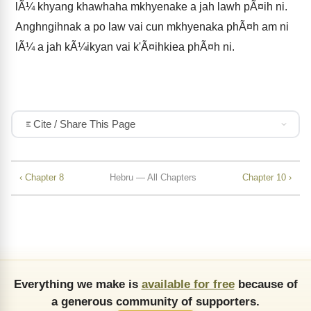
lÃ¼ khyang khawhaha mkhyenake a jah lawh pÃ¤ih ni.
Anghngihnak a po law vai cun mkhyenaka phÃ¤h am ni
lÃ¼ a jah kÃ¼ikyan vai k'Ã¤ihkiea phÃ¤h ni.
Cite / Share This Page
‹ Chapter 8
Hebru — All Chapters
Chapter 10 ›
Everything we make is
available for free
because of
a generous community of supporters.