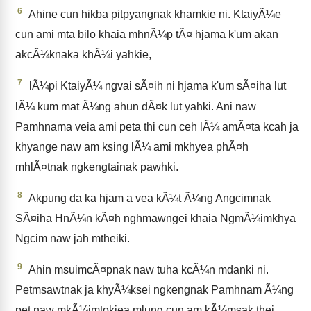
6
Ahine cun hikba pitpyangnak khamkie ni. KtaiyÃ¼e
cun ami mta bilo khaia mhnÃ¼p tÃ¤ hjama k'um akan
akcÃ¼knaka khÃ¼i yahkie,
7
lÃ¼pi KtaiyÃ¼ ngvai sÃ¤ih ni hjama k'um sÃ¤iha lut
lÃ¼ kum mat Ã¼ng ahun dÃ¤k lut yahki. Ani naw
Pamhnama veia ami peta thi cun ceh lÃ¼ amÃ¤ta kcah ja
khyange naw am ksing lÃ¼ ami mkhyea phÃ¤h
mhlÃ¤tnak ngkengtainak pawhki.
8
Akpung da ka hjam a vea kÃ¼t Ã¼ng Angcimnak
SÃ¤iha HnÃ¼n kÃ¤h nghmawngei khaia NgmÃ¼imkhya
Ngcim naw jah mtheiki.
9
Ahin msuimcÃ¤pnak naw tuha kcÃ¼n mdanki ni.
Petmsawtnak ja khyÃ¼ksei ngkengnak Pamhnam Ã¼ng
pet naw mkÃ¼imtokiea mlung cun am kÃ¼msak thei,