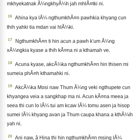
mkhyekatnak Ã¼ngkhyÃ¼h jah mhlÃ¤tki ni.
16
Ahina kya lÃ¼ ngthumkhÃ¤n pawhkia khyang cun
thih yahki tia mdan vai hlÃ¼ki.
17
NgthumkhÃ¤n ti hin acun a pawh k'um Ã¼ng
xÃ¼ngkia kyase a thih kÃ¤na ni a kthamah ve.
18
Acuna kyase, akcÃ¼ka ngthumkhÃ¤n hin thisen mi
sumeia phÃ¤h kthamahki ni.
19
AkcÃ¼ka Mosi naw Thum Ã¼ng veki ngthupete cun
khyangea veia a sangkhap ma ni. Acun kÃ¤na meea ja
seea thi cun lo lÃ¼ tui am kcaw lÃ¼ tomu asen ja hisop
sumei lÃ¼ khyang avan ja Thum caupa khana a kthÃ¼ih
yah ni.
20
Ani naw, â Hina thi hin ngthumkhÃ¤n msing lÃ¼