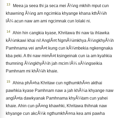
13
Meea ja seea thi ja seca mei Ã¼ng mkhih mput cun
khawning Ã¼ng am ngcimkia khyange khana kthÃ¼ih
lÃ¼ acun naw am ami ngcimnak cun lolaki ni.
14
Ahin hin cangkia kyase, Khritawa thi naw ta ihlawka
kÃ¼mkawi khai ni! AnglÃ¤t NgmÃ¼imkhya Ã¼ngkhyÃ¼h
Pamhnama vei amÃ¤t kung cun kÃ¼mbekia ngkengnaka
kba peki. A thi naw mimÃ¤t ksingeinak cun ia am kyahkia
thumning Ã¼ngkhyÃ¼h jah mcim lÃ¼ xÃ¼ngseikia
Pamhnam mi khÃ¼ih khaie.
15
Ahina phÃ¤ha Khritaw cun ngthumkhÃ¤n akthai
pawhkia kyase Pamhnam naw a jah khÃ¼a khyange naw
anglÃ¤ta dawkyanak Pamhnama khyÃ¼tam cun yahei
khaie. Ahin cun pÃ¤ng khawhki, Khritawa thihnak naw
khyange cun akcÃ¼k ngthumkhÃ¤na kea ami pawha