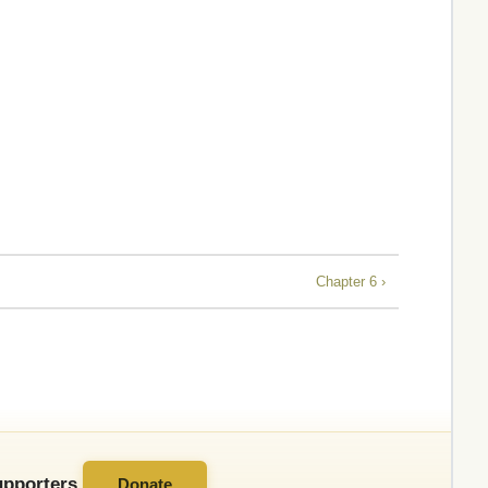
Chapter 6 ›
pporters.
Donate