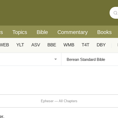
rs
Topics
Bible
Commentary
Books
WEB
YLT
ASV
BBE
WMB
T4T
DBY
|
Epheser — All Chapters
er,