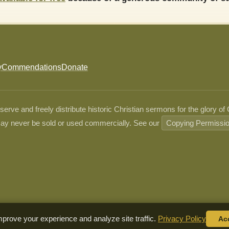
y
Commendations
Donate
ve and freely distribute historic Christian sermons for the glory of
ay never be sold or used commercially. See our
Copying Permissi
prove your experience and analyze site traffic.
Privacy Policy
Ac