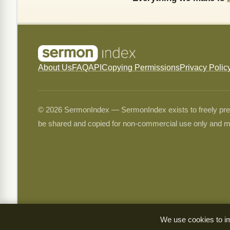
About Us
FAQ
API
Copying Permissions
Privacy Polic
© 2026 SermonIndex — SermonIndex exists to freely preser
be shared and copied for non-commercial use only and m
We use cookies to im