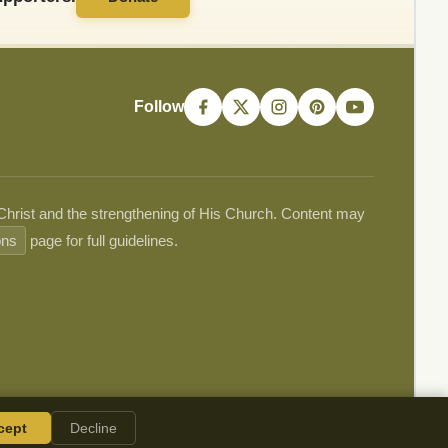
Follow
 Christ and the strengthening of His Church. Content may
ons
page for full guidelines.
cept
Decline