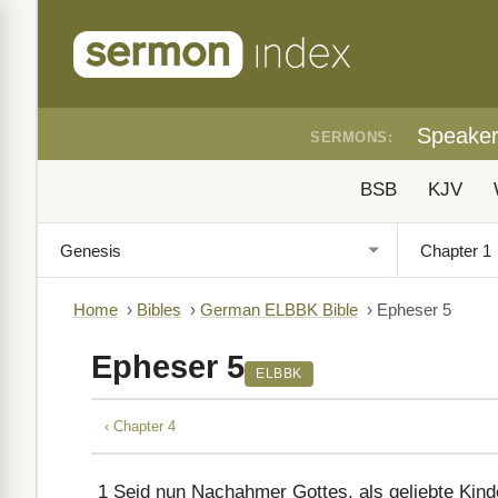
Speake
SERMONS:
BSB
KJV
Home
›
Bibles
›
German ELBBK Bible
›
Epheser 5
Epheser 5
ELBBK
‹ Chapter 4
1
Seid nun Nachahmer Gottes, als geliebte Kind