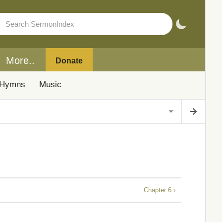
More..
Donate
Hymns
Music
Chapter 6 ›