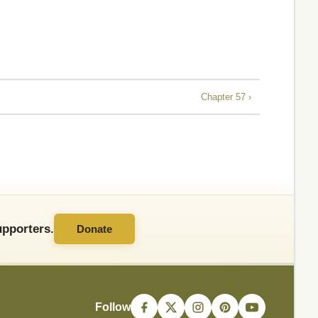
Chapter 57 ›
pporters.
Donate
Follow