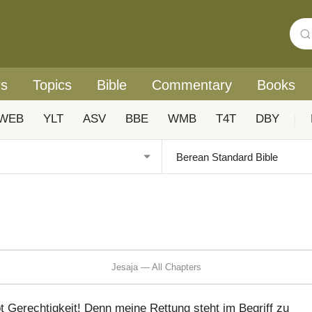
rs
Topics
Bible
Commentary
Books
WEB
YLT
ASV
BBE
WMB
T4T
DBY
|
Jesaja — All Chapters
 Gerechtigkeit! Denn meine Rettung steht im Begriff zu