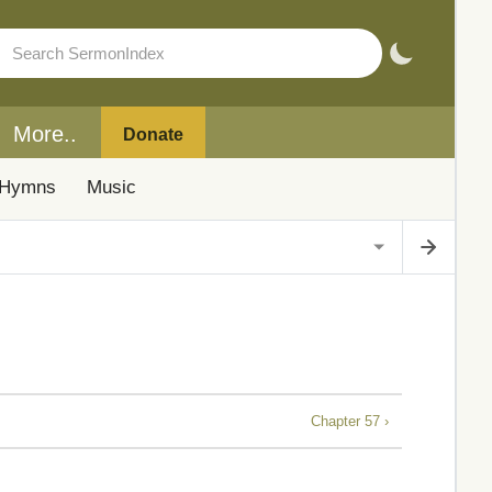
More..
Donate
Hymns
Music
Chapter 57 ›