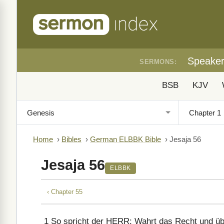
Speake
SERMONS:
BSB
KJV
Home
›
Bibles
›
German ELBBK Bible
›
Jesaja 56
Jesaja 56
ELBBK
‹ Chapter 55
1
So spricht der HERR: Wahrt das Recht und übt