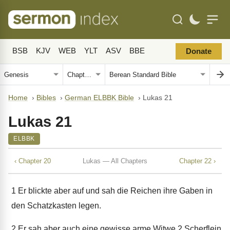
BSB
KJV
WEB
YLT
ASV
BBE
Donate
Home
›
Bibles
›
German ELBBK Bible
›
Lukas 21
Lukas 21
ELBBK
‹ Chapter 20
Lukas — All Chapters
Chapter 22 ›
1
Er blickte aber auf und sah die Reichen ihre Gaben in
den Schatzkasten legen.
2
Er sah aber auch eine gewisse arme Witwe 2 Scherflein