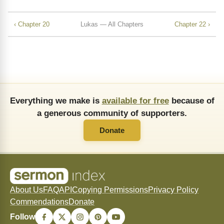
‹ Chapter 20
Lukas — All Chapters
Chapter 22 ›
Everything we make is
available for free
because of
a generous community of supporters.
Donate
About Us
FAQ
API
Copying Permissions
Privacy Policy
Commendations
Donate
Follow