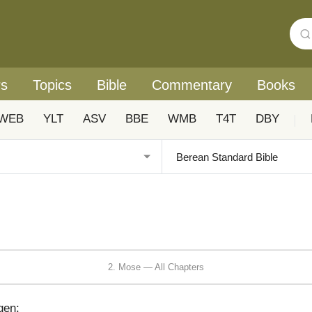
rs
Topics
Bible
Commentary
Books
WEB
YLT
ASV
BBE
WMB
T4T
DBY
|
2. Mose — All Chapters
gen: