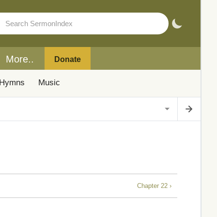
More..
Donate
Hymns
Music
Chapter 22 ›