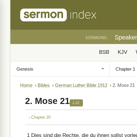
Speake
SERMONS:
BSB
KJV
Home
›
Bibles
›
German Luther Bible 1912
›
2. Mose 21
2. Mose 21
L12
‹ Chapter 20
1
Dies sind die Rechte, die du ihnen sollst vorle