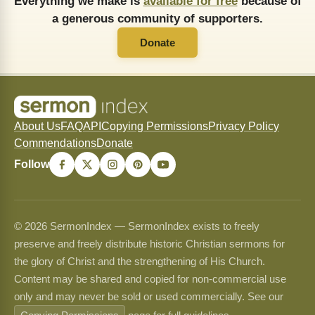
Everything we make is
available for free
because of
a generous community of supporters.
Donate
About Us
FAQ
API
Copying Permissions
Privacy Policy
Commendations
Donate
Follow
© 2026 SermonIndex — SermonIndex exists to freely
preserve and freely distribute historic Christian sermons for
the glory of Christ and the strengthening of His Church.
Content may be shared and copied for non-commercial use
only and may never be sold or used commercially. See our