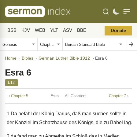
BSB
KJV
WEB
YLT
ASV
BBE
Donate
Home
›
Bibles
›
German Luther Bible 1912
›
Esra 6
Esra 6
L12
‹ Chapter 5
Esra — All Chapters
Chapter 7 ›
1
Da befahl der König Darius, daß man suchen sollte in
der Kanzlei im Schatzhause des Königs, die zu Babel lag.
2
da fand man zu Ahmetha im Schloß das in Medien