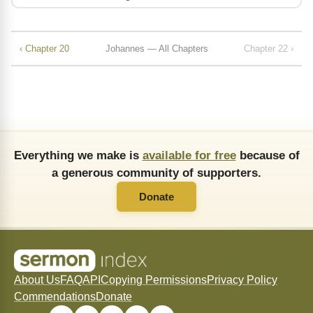
‹ Chapter 20
Johannes — All Chapters
Chapter 22 ›
Everything we make is
available for free
because of
a generous community of supporters.
Donate
About Us
FAQ
API
Copying Permissions
Privacy Policy
Commendations
Donate