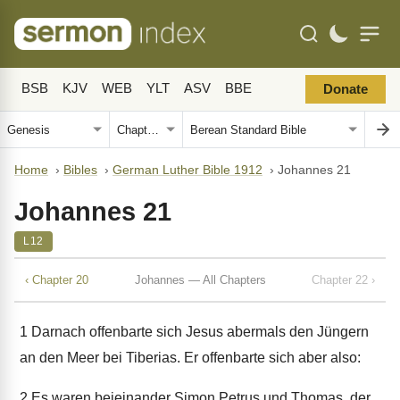
BSB
KJV
WEB
YLT
ASV
BBE
Donate
Home
›
Bibles
›
German Luther Bible 1912
›
Johannes 21
Johannes 21
L12
‹ Chapter 20
Johannes — All Chapters
Chapter 22 ›
1
Darnach offenbarte sich Jesus abermals den Jüngern
an den Meer bei Tiberias. Er offenbarte sich aber also:
2
Es waren beieinander Simon Petrus und Thomas, der