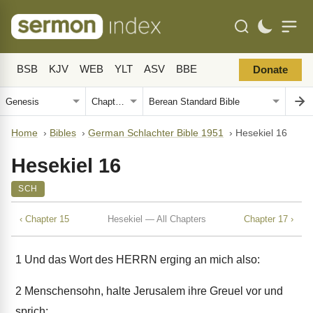
BSB
KJV
WEB
YLT
ASV
BBE
Donate
Home
›
Bibles
›
German Schlachter Bible 1951
›
Hesekiel 16
Hesekiel 16
SCH
‹ Chapter 15
Hesekiel — All Chapters
Chapter 17 ›
1
Und das Wort des HERRN erging an mich also:
2
Menschensohn, halte Jerusalem ihre Greuel vor und
sprich: