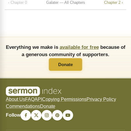
‹ Chapter 0
Galater — All Chapters
Chapter 2 ›
Everything we make is
available for free
because of
a generous community of supporters.
Donate
About Us
FAQ
API
Copying Permissions
Privacy Policy
Commendations
Donate
Follow