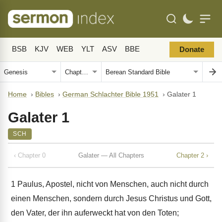
BSB
KJV
WEB
YLT
ASV
BBE
Donate
Home
›
Bibles
›
German Schlachter Bible 1951
›
Galater 1
Galater 1
SCH
‹ Chapter 0
Galater — All Chapters
Chapter 2 ›
1
Paulus, Apostel, nicht von Menschen, auch nicht durch
einen Menschen, sondern durch Jesus Christus und Gott,
den Vater, der ihn auferweckt hat von den Toten;