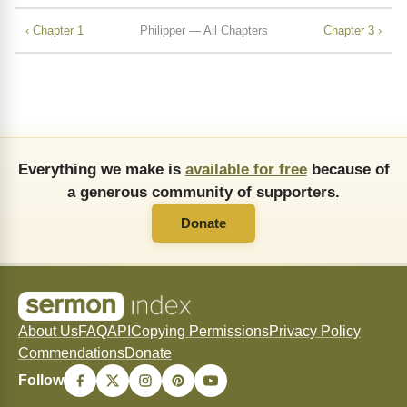
‹ Chapter 1
Philipper — All Chapters
Chapter 3 ›
Everything we make is
available for free
because of
a generous community of supporters.
Donate
About Us
FAQ
API
Copying Permissions
Privacy Policy
Commendations
Donate
Follow