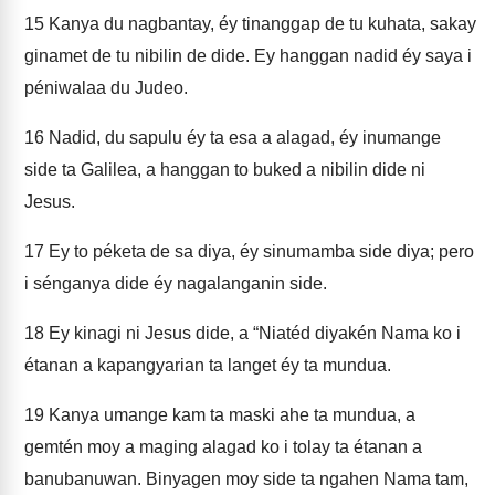
15
Kanya du nagbantay, éy tinanggap de tu kuhata, sakay
ginamet de tu nibilin de dide. Ey hanggan nadid éy saya i
péniwalaa du Judeo.
16
Nadid, du sapulu éy ta esa a alagad, éy inumange
side ta Galilea, a hanggan to buked a nibilin dide ni
Jesus.
17
Ey to péketa de sa diya, éy sinumamba side diya; pero
i sénganya dide éy nagalanganin side.
18
Ey kinagi ni Jesus dide, a “Niatéd diyakén Nama ko i
étanan a kapangyarian ta langet éy ta mundua.
19
Kanya umange kam ta maski ahe ta mundua, a
gemtén moy a maging alagad ko i tolay ta étanan a
banubanuwan. Binyagen moy side ta ngahen Nama tam,