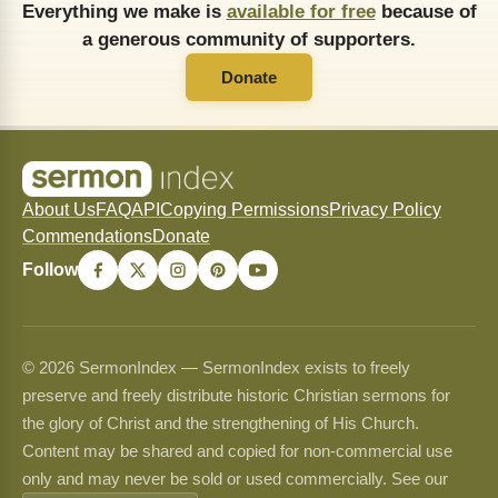
Everything we make is
available for free
because of
a generous community of supporters.
Donate
About Us
FAQ
API
Copying Permissions
Privacy Policy
Commendations
Donate
Follow
© 2026 SermonIndex — SermonIndex exists to freely
preserve and freely distribute historic Christian sermons for
the glory of Christ and the strengthening of His Church.
Content may be shared and copied for non-commercial use
only and may never be sold or used commercially. See our