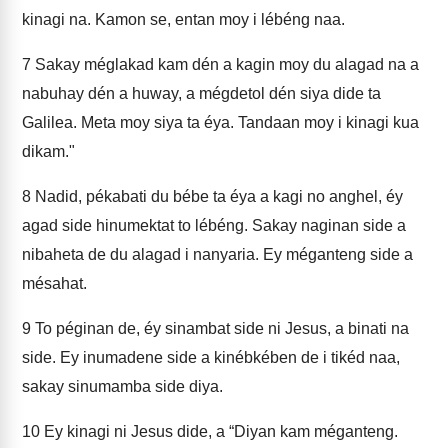
kinagi na. Kamon se, entan moy i lébéng naa.
7
Sakay méglakad kam dén a kagin moy du alagad na a
nabuhay dén a huway, a mégdetol dén siya dide ta
Galilea. Meta moy siya ta éya. Tandaan moy i kinagi kua
dikam."
8
Nadid, pékabati du bébe ta éya a kagi no anghel, éy
agad side hinumektat to lébéng. Sakay naginan side a
nibaheta de du alagad i nanyaria. Ey méganteng side a
mésahat.
9
To péginan de, éy sinambat side ni Jesus, a binati na
side. Ey inumadene side a kinébkében de i tikéd naa,
sakay sinumamba side diya.
10
Ey kinagi ni Jesus dide, a “Diyan kam méganteng.