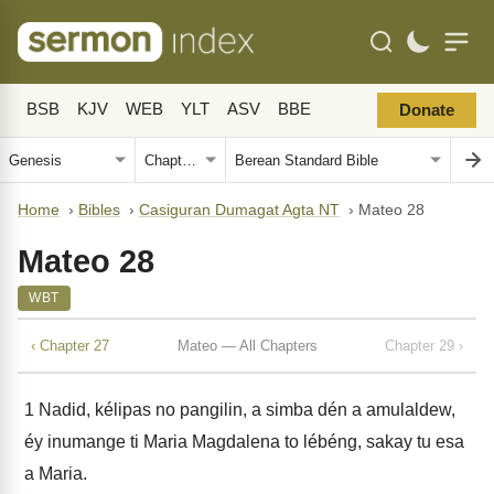
BSB
KJV
WEB
YLT
ASV
BBE
Donate
Home
›
Bibles
›
Casiguran Dumagat Agta NT
›
Mateo 28
Mateo 28
WBT
‹ Chapter 27
Mateo — All Chapters
Chapter 29 ›
1
Nadid, kélipas no pangilin, a simba dén a amulaldew,
éy inumange ti Maria Magdalena to lébéng, sakay tu esa
a Maria.