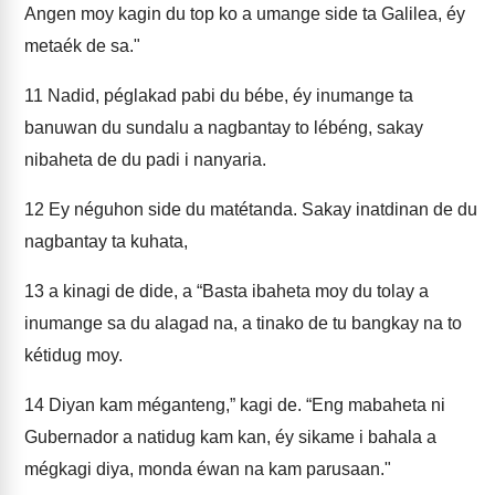
Angen moy kagin du top ko a umange side ta Galilea, éy
metaék de sa."
11
Nadid, péglakad pabi du bébe, éy inumange ta
banuwan du sundalu a nagbantay to lébéng, sakay
nibaheta de du padi i nanyaria.
12
Ey néguhon side du matétanda. Sakay inatdinan de du
nagbantay ta kuhata,
13
a kinagi de dide, a “Basta ibaheta moy du tolay a
inumange sa du alagad na, a tinako de tu bangkay na to
kétidug moy.
14
Diyan kam méganteng,” kagi de. “Eng mabaheta ni
Gubernador a natidug kam kan, éy sikame i bahala a
mégkagi diya, monda éwan na kam parusaan."