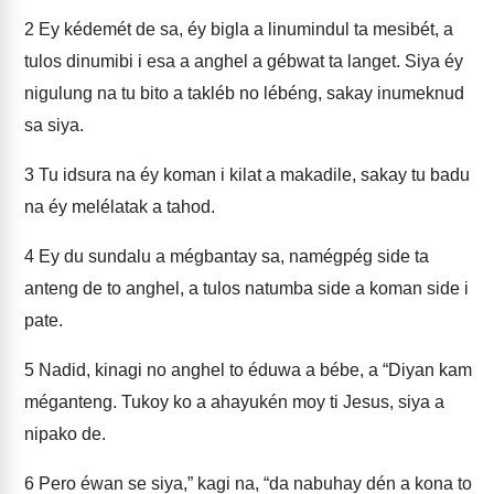
2
Ey kédemét de sa, éy bigla a linumindul ta mesibét, a
tulos dinumibi i esa a anghel a gébwat ta langet. Siya éy
nigulung na tu bito a takléb no lébéng, sakay inumeknud
sa siya.
3
Tu idsura na éy koman i kilat a makadile, sakay tu badu
na éy melélatak a tahod.
4
Ey du sundalu a mégbantay sa, namégpég side ta
anteng de to anghel, a tulos natumba side a koman side i
pate.
5
Nadid, kinagi no anghel to éduwa a bébe, a “Diyan kam
méganteng. Tukoy ko a ahayukén moy ti Jesus, siya a
nipako de.
6
Pero éwan se siya,” kagi na, “da nabuhay dén a kona to