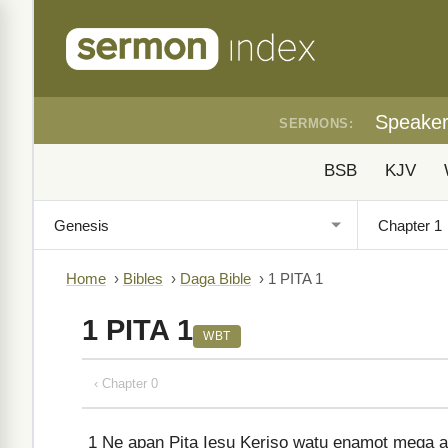
Speake
SERMONS:
BSB
KJV
Home
›
Bibles
›
Daga Bible
›
1 PITA 1
1 PITA 1
WBT
‹ Chapter 0
1
Ne apan Pita Iesu Keriso watu enamot mega 