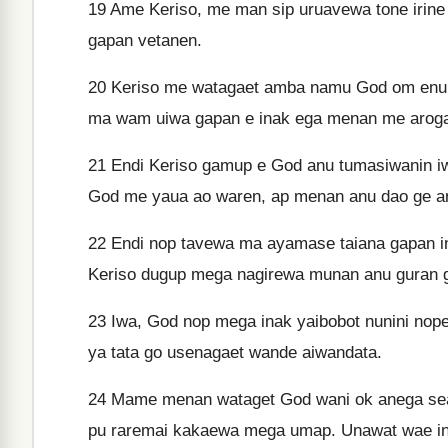
19
Ame Keriso, me man sip uruavewa tone irine
gapan vetanen.
20
Keriso me watagaet amba namu God om enun 
ma wam uiwa gapan e inak ega menan me arog
21
Endi Keriso gamup e God anu tumasiwanin i
God me yaua ao waren, ap menan anu dao ge an
22
Endi nop tavewa ma ayamase taiana gapan in
Keriso dugup mega nagirewa munan anu guran g
23
Iwa, God nop mega inak yaibobot nunini no
ya tata go usenagaet wande aiwandata.
24
Mame menan wataget God wani ok anega sea
pu raremai kakaewa mega umap. Unawat wae in