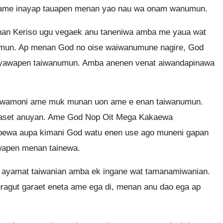
ame inayap tauapen menan yao nau wa onam wanumun.
an Keriso ugu vegaek anu taneniwa amba me yaua wat
n. Ap menan God no oise waiwanumune nagire, God
yawapen taiwanumun. Amba anenen venat aiwandapinawa
ewamoni ame muk munan uon ame e enan taiwanumun.
gaset anuyan. Ame God Nop Oit Mega Kakaewa
oewa aupa kimani God watu enen use ago muneni gapan
wapen menan tainewa.
ayamat taiwanian amba ek ingane wat tamanamiwanian.
ragut garaet eneta ame ega di, menan anu dao ega ap