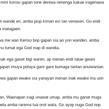
 mini korosi gapan tone deniwa nenenga kakae iragenawa
wande en, amba piup kiman evi tan venasen. Go endi
a matagaen.
wa me wan Keriso bop gapan sia ao yon wanden, amba
u tumat ega God inap di wandia.
ak ega gaset bigi waren, ap menan endi tatae gwani
apan imuya potaya gare gare bumaga tantan anuiwanian.
pewa gapan ewake sia yanayan menan inak ewake ma uon
n, Waenapan iragi unawat umap, amba mu ganat muga
eta amba rarema tua orot wata. Go ayop nuga God nop