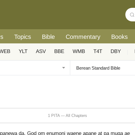
rs
Topics
Bible
Commentary
Books
WEB
YLT
ASV
BBE
WMB
T4T
DBY
|
1 PITA — All Chapters
apanewa da. God om enumoni waene apane at pa muga ae