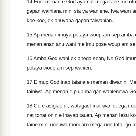
14
Endi menan e God ayamat mega tane me otu 
gapan wainiana mini sia ya waniene. Iwa wam a
koe koe, ek anuyana gapan taiwanian.
15
Ap menan imuya potaya woup am sep amba dim
menan enan anu wani me imu pose woup am se
16
Amba God wani ok anega sean, Ne God imuna
potaya woup am sep wanien.
17
E mup God inap taiana e maman diwanin. Me 
tainiwa. Ap menan e piup ma gan wanienewa God
18
Go e asigiap di, watagaet inat waniet ega i 
nat tonat onin e inayap tauen. Ap menan Iesu 
taine mini uon iwa moni aro mega uon tata, go I