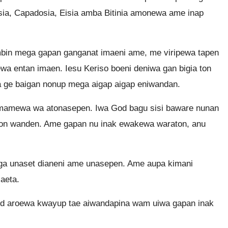
sia, Capadosia, Eisia amba Bitinia amonewa ame inap
n mega gapan ganganat imaeni ame, me viripewa tapen
 entan imaen. Iesu Keriso boeni deniwa gan bigia ton
 ge baigan nonup mega aigap aigap eniwandan.
amewa wa atonasepen. Iwa God bagu sisi baware nunan
yon wanden. Ame gapan nu inak ewakewa waraton, anu
a unaset dianeni ame unasepen. Ame aupa kimani
aeta.
od aroewa kwayup tae aiwandapina wam uiwa gapan inak