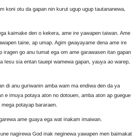
 koni otu da gapan nin kurut ugup ugup tautananewa,
 ega kaimake den o kekera, ame ire yawapen taiwan. Ame
awapen taine, ap umap. Agim gwayayame dena ame ire
 iragen go anu tumat ega om ame garawasen itan gapan
a Iesu sia entan tauepi wamewa gapan, yauya ao warep,
an di anu guriwanin amba wam ma endiwa den da ya
n e imuya potaya aton no dotouen, amba aton ap guegue
 mega potayap bararaen.
garewa ame guaya ega wat inakam imaiwan.
une nagirewa God inak neginewa yawapen men baimakat