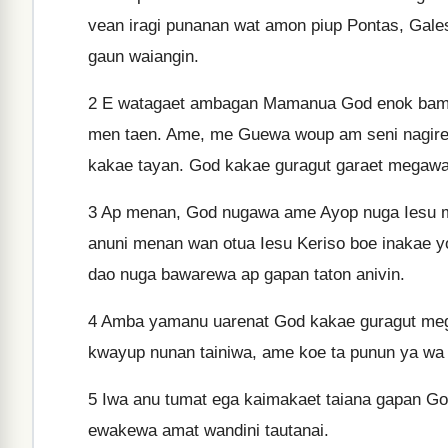
vean iragi punanan wat amon piup Pontas, Gale
gaun waiangin.
2
E watagaet ambagan Mamanua God enok bambi
men taen. Ame, me Guewa woup am seni nagirewa
kakae tayan. God kakae guragut garaet megawa
3
Ap menan, God nugawa ame Ayop nuga Iesu m
anuni menan wan otua Iesu Keriso boe inakae 
dao nuga bawarewa ap gapan taton anivin.
4
Amba yamanu uarenat God kakae guragut meg
kwayup nunan tainiwa, ame koe ta punun ya wa 
5
Iwa anu tumat ega kaimakaet taiana gapan G
ewakewa amat wandini tautanai.