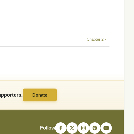
Chapter 2 ›
pporters.
Donate
Follow