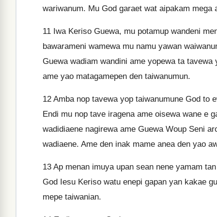
wariwanum. Mu God garaet wat aipakam mega 
11
Iwa Keriso Guewa, mu potamup wandeni men
bawarameni wamewa mu namu yawan waiwanumu
Guewa wadiam wandini ame yopewa ta tavewa 
ame yao matagamepen den taiwanumun.
12
Amba nop tavewa yop taiwanumune God to 
Endi mu nop tave iragena ame oisewa wane e 
wadidiaene nagirewa ame Guewa Woup Seni ar
wadiaene. Ame den inak mame anea den yao a
13
Ap menan imuya upan sean nene yamam tan 
God Iesu Keriso watu enepi gapan yan kakae gu
mepe taiwanian.