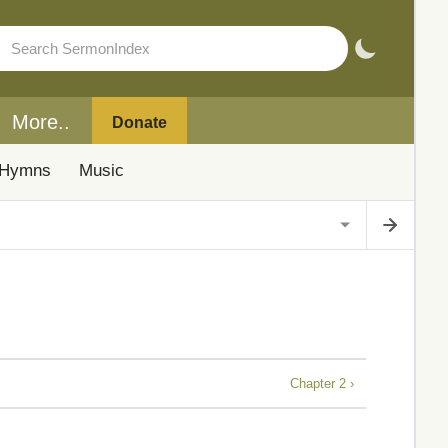
More..
Donate
Hymns
Music
Chapter 2 ›