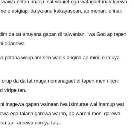
waiwa entan imaep inat waniet ega watagaet inak koewa
me e asigiap, da ya anu kakayasean, ap menan, e inak
 da tat anuyana gapan di taiwanian, iwa God ap tapen
ni apanewa.
 potana woup am sen wanik angina ap mini, e imuya
orup da da tat muga nomanagaet di tapen men i keni
 viripe tan.
uoni inagewa gapan wainean iwa isimurae wai inamup wat
koewa ega taiana garewa waren, ap wareni moni garewa
esu tani aroewa uon ya tata.