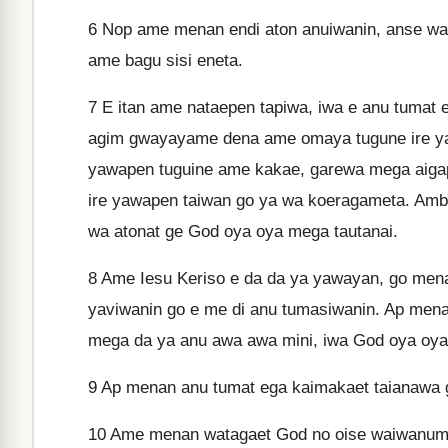
6
Nop ame menan endi aton anuiwanin, anse wam
ame bagu sisi eneta.
7
E itan ame nataepen tapiwa, iwa e anu tumat
agim gwayayame dena ame omaya tugune ire y
yawapen tuguine ame kakae, garewa mega aigap
ire yawapen taiwan go ya wa koeragameta. Amb
wa atonat ge God oya oya mega tautanai.
8
Ame Iesu Keriso e da da ya yawayan, go men
yaviwanin go e me di anu tumasiwanin. Ap mena
mega da ya anu awa awa mini, iwa God oya oya
9
Ap menan anu tumat ega kaimakaet taianawa 
10
Ame menan watagaet God no oise waiwanum