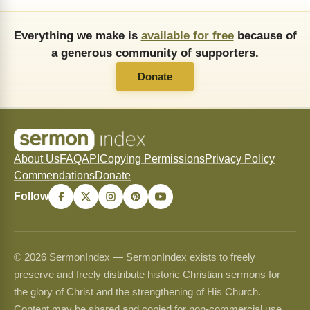
Everything we make is
available for free
because of
a generous community of supporters.
Donate
About Us
FAQ
API
Copying Permissions
Privacy Policy
Commendations
Donate
Follow
© 2026 SermonIndex — SermonIndex exists to freely
preserve and freely distribute historic Christian sermons for
the glory of Christ and the strengthening of His Church.
Content may be shared and copied for non-commercial use