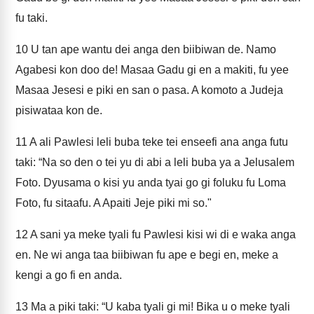
fu taki.
10
U tan ape wantu dei anga den biibiwan de. Namo
Agabesi kon doo de! Masaa Gadu gi en a makiti, fu yee
Masaa Jesesi e piki en san o pasa. A komoto a Judeja
pisiwataa kon de.
11
A ali Pawlesi leli buba teke tei enseefi ana anga futu
taki: “Na so den o tei yu di abi a leli buba ya a Jelusalem
Foto. Dyusama o kisi yu anda tyai go gi foluku fu Loma
Foto, fu sitaafu. A Apaiti Jeje piki mi so."
12
A sani ya meke tyali fu Pawlesi kisi wi di e waka anga
en. Ne wi anga taa biibiwan fu ape e begi en, meke a
kengi a go fi en anda.
13
Ma a piki taki: “U kaba tyali gi mi! Bika u o meke tyali