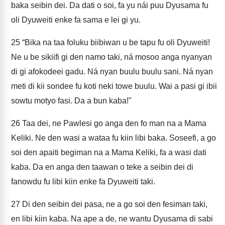
baka seibin dei. Da dati o soi, fa yu nái puu Dyusama fu
oli Dyuweiti enke fa sama e lei gi yu.
25
“Bika na taa foluku biibiwan u be tapu fu oli Dyuweiti!
Ne u be sikiifi gi den namo taki, ná mosoo anga nyanyan
di gi afokodeei gadu. Ná nyan buulu buulu sani. Ná nyan
meti di kii sondee fu koti neki towe buulu. Wai a pasi gi ibii
sowtu motyo fasi. Da a bun kaba!"
26
Taa dei, ne Pawlesi go anga den fo man na a Mama
Keliki. Ne den wasi a wataa fu kiin libi baka. Soseefi, a go
soi den apaiti begiman na a Mama Keliki, fa a wasi dati
kaba. Da en anga den taawan o teke a seibin dei di
fanowdu fu libi kiin enke fa Dyuweiti taki.
27
Di den seibin dei pasa, ne a go soi den fesiman taki,
en libi kiin kaba. Na ape a de, ne wantu Dyusama di sabi