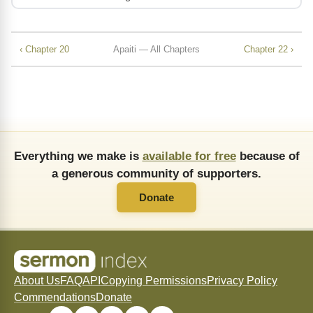
‹ Chapter 20
Apaiti — All Chapters
Chapter 22 ›
Everything we make is
available for free
because of
a generous community of supporters.
Donate
About Us
FAQ
API
Copying Permissions
Privacy Policy
Commendations
Donate