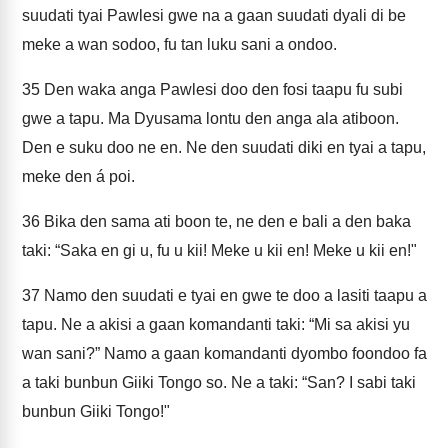
suudati tyai Pawlesi gwe na a gaan suudati dyali di be
meke a wan sodoo, fu tan luku sani a ondoo.
35
Den waka anga Pawlesi doo den fosi taapu fu subi
gwe a tapu. Ma Dyusama lontu den anga ala atiboon.
Den e suku doo ne en. Ne den suudati diki en tyai a tapu,
meke den á poi.
36
Bika den sama ati boon te, ne den e bali a den baka
taki: “Saka en gi u, fu u kii! Meke u kii en! Meke u kii en!"
37
Namo den suudati e tyai en gwe te doo a lasiti taapu a
tapu. Ne a akisi a gaan komandanti taki: “Mi sa akisi yu
wan sani?” Namo a gaan komandanti dyombo foondoo fa
a taki bunbun Giiki Tongo so. Ne a taki: “San? I sabi taki
bunbun Giiki Tongo!"