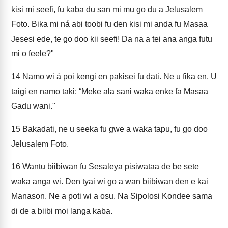
kisi mi seefi, fu kaba du san mi mu go du a Jelusalem
Foto. Bika mi ná abi toobi fu den kisi mi anda fu Masaa
Jesesi ede, te go doo kii seefi! Da na a tei ana anga futu
mi o feele?"
14
Namo wi á poi kengi en pakisei fu dati. Ne u fika en. U
taigi en namo taki: “Meke ala sani waka enke fa Masaa
Gadu wani."
15
Bakadati, ne u seeka fu gwe a waka tapu, fu go doo
Jelusalem Foto.
16
Wantu biibiwan fu Sesaleya pisiwataa de be sete
waka anga wi. Den tyai wi go a wan biibiwan den e kai
Manason. Ne a poti wi a osu. Na Sipolosi Kondee sama
di de a biibi moi langa kaba.