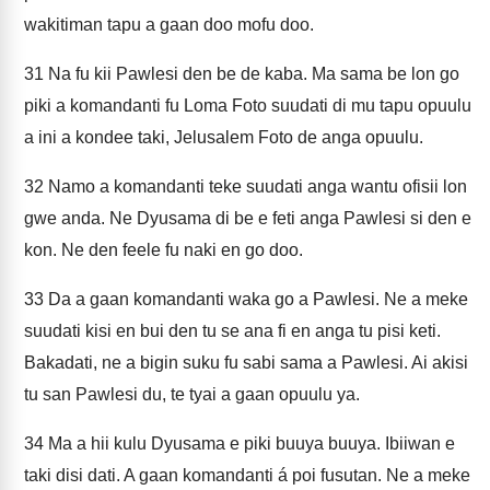
wakitiman tapu a gaan doo mofu doo.
31
Na fu kii Pawlesi den be de kaba. Ma sama be lon go
piki a komandanti fu Loma Foto suudati di mu tapu opuulu
a ini a kondee taki, Jelusalem Foto de anga opuulu.
32
Namo a komandanti teke suudati anga wantu ofisii lon
gwe anda. Ne Dyusama di be e feti anga Pawlesi si den e
kon. Ne den feele fu naki en go doo.
33
Da a gaan komandanti waka go a Pawlesi. Ne a meke
suudati kisi en bui den tu se ana fi en anga tu pisi keti.
Bakadati, ne a bigin suku fu sabi sama a Pawlesi. Ai akisi
tu san Pawlesi du, te tyai a gaan opuulu ya.
34
Ma a hii kulu Dyusama e piki buuya buuya. Ibiiwan e
taki disi dati. A gaan komandanti á poi fusutan. Ne a meke