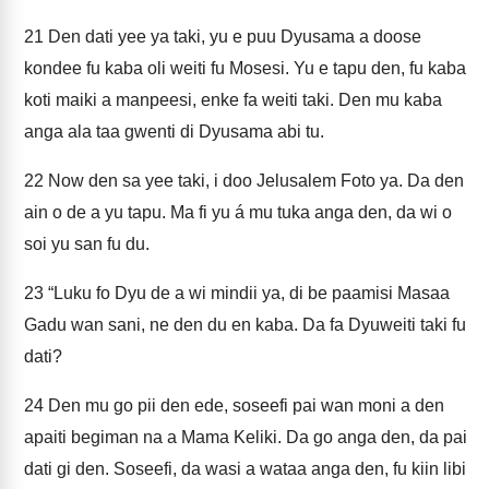
21
Den dati yee ya taki, yu e puu Dyusama a doose
kondee fu kaba oli weiti fu Mosesi. Yu e tapu den, fu kaba
koti maiki a manpeesi, enke fa weiti taki. Den mu kaba
anga ala taa gwenti di Dyusama abi tu.
22
Now den sa yee taki, i doo Jelusalem Foto ya. Da den
ain o de a yu tapu. Ma fi yu á mu tuka anga den, da wi o
soi yu san fu du.
23
“Luku fo Dyu de a wi mindii ya, di be paamisi Masaa
Gadu wan sani, ne den du en kaba. Da fa Dyuweiti taki fu
dati?
24
Den mu go pii den ede, soseefi pai wan moni a den
apaiti begiman na a Mama Keliki. Da go anga den, da pai
dati gi den. Soseefi, da wasi a wataa anga den, fu kiin libi