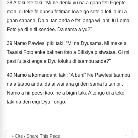
38
A taki ete taki: “Mi be denki yu na a gaan feti Egepte
man, di teke fo dunsu fetiman lowe go sete a feti, a ini a
gaan sabana. Da ai tan anda e feti anga wi lanti fu Loma
Foto ya di e tii kondee. Da sama a yu?"
39
Namo Pawlesi piki taki: “Mi na Dyusama. Mi meke a
Taasisi Foto enke balinen foto a Silisiya pisiwataa. Gi mi
pasi fu taki anga a Dyu foluku di taampu anda?"
40
Namo a komandanti taki: “A bun!” Ne Pawlesi taampu
na a taapu anda, da ai wai ana gi den sama fu tan pii.
Namo a hii peesi koo, ne a bigin taki. A tongo di a teke
taki na den eigi Dyu Tongo.
Cite / Share This Page