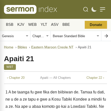
BSB
KJV
WEB
YLT
ASV
BBE
Donate
Home
›
Bibles
›
Eastern Maroon Creole NT
›
Apaiti 21
Apaiti 21
WBT
‹ Chapter 20
Apaiti — All Chapters
Chapter 22 ›
1
A be taanga fu gwe fika den biibiwan de. Tamaa fu dati,
ne u de a ze tapu e gwe a Kosu Tabiki Kondee a mindii fu
a ze. Na ape u abaa komoto go kai a Lowdasi Tabiki. Ne