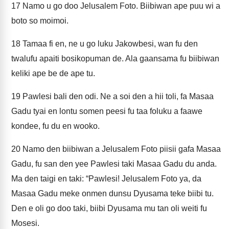
17
Namo u go doo Jelusalem Foto. Biibiwan ape puu wi a
boto so moimoi.
18
Tamaa fi en, ne u go luku Jakowbesi, wan fu den
twalufu apaiti bosikopuman de. Ala gaansama fu biibiwan
keliki ape be de ape tu.
19
Pawlesi bali den odi. Ne a soi den a hii toli, fa Masaa
Gadu tyai en lontu somen peesi fu taa foluku a faawe
kondee, fu du en wooko.
20
Namo den biibiwan a Jelusalem Foto piisii gafa Masaa
Gadu, fu san den yee Pawlesi taki Masaa Gadu du anda.
Ma den taigi en taki: “Pawlesi! Jelusalem Foto ya, da
Masaa Gadu meke onmen dunsu Dyusama teke biibi tu.
Den e oli go doo taki, biibi Dyusama mu tan oli weiti fu
Mosesi.