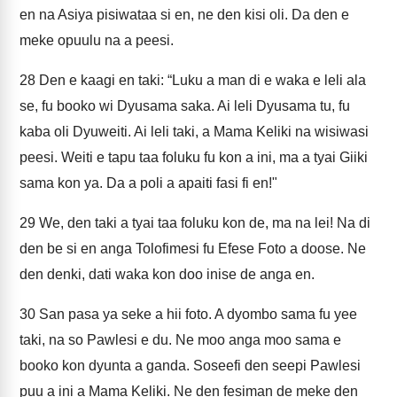
en na Asiya pisiwataa si en, ne den kisi oli. Da den e
meke opuulu na a peesi.
28
Den e kaagi en taki: “Luku a man di e waka e leli ala
se, fu booko wi Dyusama saka. Ai leli Dyusama tu, fu
kaba oli Dyuweiti. Ai leli taki, a Mama Keliki na wisiwasi
peesi. Weiti e tapu taa foluku fu kon a ini, ma a tyai Giiki
sama kon ya. Da a poli a apaiti fasi fi en!"
29
We, den taki a tyai taa foluku kon de, ma na lei! Na di
den be si en anga Tolofimesi fu Efese Foto a doose. Ne
den denki, dati waka kon doo inise de anga en.
30
San pasa ya seke a hii foto. A dyombo sama fu yee
taki, na so Pawlesi e du. Ne moo anga moo sama e
booko kon dyunta a ganda. Soseefi den seepi Pawlesi
puu a ini a Mama Keliki. Ne den fesiman de meke den