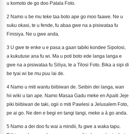
u komoto de go doo Patala Foto.
2
Namo u be mu teke taa boto ape go moo faawe. Ne u
suku okasi, te u fende, fu abaa gwe na a pisiwataa fu
Finisiya. Ne u gwe anda.
3
U gwe te enke u e pasa a gaan tabiki kondee Sipolosi,
a kukutuse ana fu wi. Ma u poti boto ede langa langa e
gwe na a pisiwataa fu Siliya, te a Tilosi Foto. Bika a sipi di
be tyai wi be mu puu lai de.
4
Namo u miti wantu biibiwan de. Seibin dei langa, wan
hii wiki u tan ape. Namo Masaa Gadu meke en Apaiti Jeje
piki biibiwan de taki, ogii o miti Pawlesi a Jelusalem Foto,
pe ai go. Ne den e begi en tangi tangi, meke a á go anda.
5
Namo a dei doo fu wai a mindii, fu gwe a waka tapu.