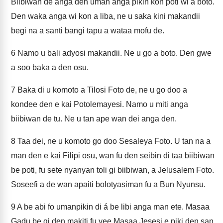
Biibiwan de anga den uman anga pikin kon poti wi a boto.
Den waka anga wi kon a liba, ne u saka kini makandii
begi na a santi bangi tapu a wataa mofu de.
6
Namo u bali adyosi makandii. Ne u go a boto. Den gwe
a soo baka a den osu.
7
Baka di u komoto a Tilosi Foto de, ne u go doo a
kondee den e kai Potolemayesi. Namo u miti anga
biibiwan de tu. Ne u tan ape wan dei anga den.
8
Taa dei, ne u komoto go doo Sesaleya Foto. U tan na a
man den e kai Filipi osu, wan fu den seibin di taa biibiwan
be poti, fu sete nyanyan toli gi biibiwan, a Jelusalem Foto.
Soseefi a de wan apaiti bolotyasiman fu a Bun Nyunsu.
9
A be abi fo umanpikin di á be libi anga man ete. Masaa
Gadu be gi den makiti fu yee Masaa Jesesi e piki den san