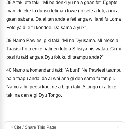
38
A taki ete taki: “Mi be denki yu na a gaan feti Egepte
man, di teke fo dunsu fetiman lowe go sete a feti, a ini a
gaan sabana. Da ai tan anda e feti anga wi lanti fu Loma
Foto ya di e tii kondee. Da sama a yu?"
39
Namo Pawlesi piki taki: “Mi na Dyusama. Mi meke a
Taasisi Foto enke balinen foto a Silisiya pisiwataa. Gi mi
pasi fu taki anga a Dyu foluku di taampu anda?"
40
Namo a komandanti taki: “A bun!” Ne Pawlesi taampu
na a taapu anda, da ai wai ana gi den sama fu tan pii.
Namo a hii peesi koo, ne a bigin taki. A tongo di a teke
taki na den eigi Dyu Tongo.
Cite / Share This Page