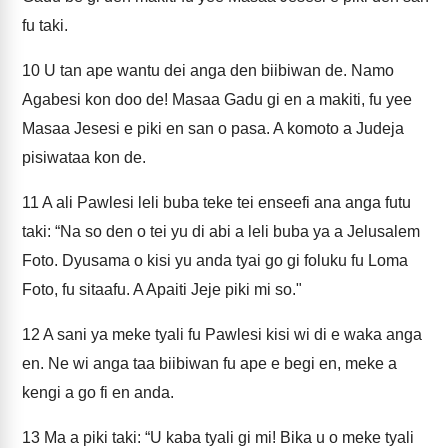
fu taki.
10
U tan ape wantu dei anga den biibiwan de. Namo
Agabesi kon doo de! Masaa Gadu gi en a makiti, fu yee
Masaa Jesesi e piki en san o pasa. A komoto a Judeja
pisiwataa kon de.
11
A ali Pawlesi leli buba teke tei enseefi ana anga futu
taki: “Na so den o tei yu di abi a leli buba ya a Jelusalem
Foto. Dyusama o kisi yu anda tyai go gi foluku fu Loma
Foto, fu sitaafu. A Apaiti Jeje piki mi so."
12
A sani ya meke tyali fu Pawlesi kisi wi di e waka anga
en. Ne wi anga taa biibiwan fu ape e begi en, meke a
kengi a go fi en anda.
13
Ma a piki taki: “U kaba tyali gi mi! Bika u o meke tyali