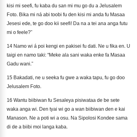
kisi mi seefi, fu kaba du san mi mu go du a Jelusalem
Foto. Bika mi ná abi toobi fu den kisi mi anda fu Masaa
Jesesi ede, te go doo kii seefi! Da na a tei ana anga futu
mi o feele?"
14
Namo wi á poi kengi en pakisei fu dati. Ne u fika en. U
taigi en namo taki: “Meke ala sani waka enke fa Masaa
Gadu wani."
15
Bakadati, ne u seeka fu gwe a waka tapu, fu go doo
Jelusalem Foto.
16
Wantu biibiwan fu Sesaleya pisiwataa de be sete
waka anga wi. Den tyai wi go a wan biibiwan den e kai
Manason. Ne a poti wi a osu. Na Sipolosi Kondee sama
di de a biibi moi langa kaba.