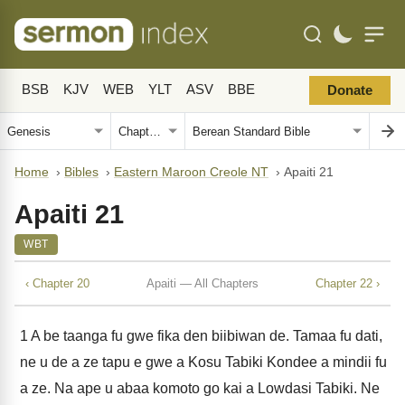
BSB
KJV
WEB
YLT
ASV
BBE
Donate
Home
›
Bibles
›
Eastern Maroon Creole NT
›
Apaiti 21
Apaiti 21
WBT
‹ Chapter 20
Apaiti — All Chapters
Chapter 22 ›
1
A be taanga fu gwe fika den biibiwan de. Tamaa fu dati,
ne u de a ze tapu e gwe a Kosu Tabiki Kondee a mindii fu
a ze. Na ape u abaa komoto go kai a Lowdasi Tabiki. Ne