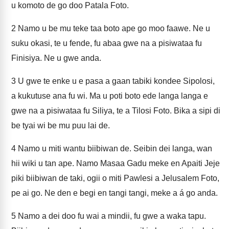
u komoto de go doo Patala Foto.
2
Namo u be mu teke taa boto ape go moo faawe. Ne u
suku okasi, te u fende, fu abaa gwe na a pisiwataa fu
Finisiya. Ne u gwe anda.
3
U gwe te enke u e pasa a gaan tabiki kondee Sipolosi,
a kukutuse ana fu wi. Ma u poti boto ede langa langa e
gwe na a pisiwataa fu Siliya, te a Tilosi Foto. Bika a sipi di
be tyai wi be mu puu lai de.
4
Namo u miti wantu biibiwan de. Seibin dei langa, wan
hii wiki u tan ape. Namo Masaa Gadu meke en Apaiti Jeje
piki biibiwan de taki, ogii o miti Pawlesi a Jelusalem Foto,
pe ai go. Ne den e begi en tangi tangi, meke a á go anda.
5
Namo a dei doo fu wai a mindii, fu gwe a waka tapu.