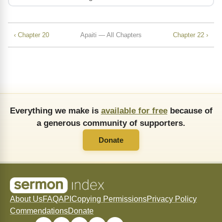
‹ Chapter 20
Apaiti — All Chapters
Chapter 22 ›
Everything we make is
available for free
because of
a generous community of supporters.
Donate
About Us
FAQ
API
Copying Permissions
Privacy Policy
Commendations
Donate