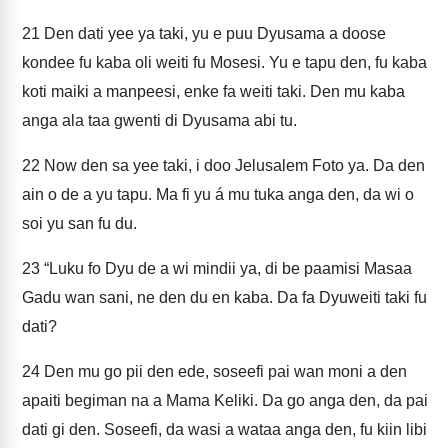
21
Den dati yee ya taki, yu e puu Dyusama a doose
kondee fu kaba oli weiti fu Mosesi. Yu e tapu den, fu kaba
koti maiki a manpeesi, enke fa weiti taki. Den mu kaba
anga ala taa gwenti di Dyusama abi tu.
22
Now den sa yee taki, i doo Jelusalem Foto ya. Da den
ain o de a yu tapu. Ma fi yu á mu tuka anga den, da wi o
soi yu san fu du.
23
“Luku fo Dyu de a wi mindii ya, di be paamisi Masaa
Gadu wan sani, ne den du en kaba. Da fa Dyuweiti taki fu
dati?
24
Den mu go pii den ede, soseefi pai wan moni a den
apaiti begiman na a Mama Keliki. Da go anga den, da pai
dati gi den. Soseefi, da wasi a wataa anga den, fu kiin libi