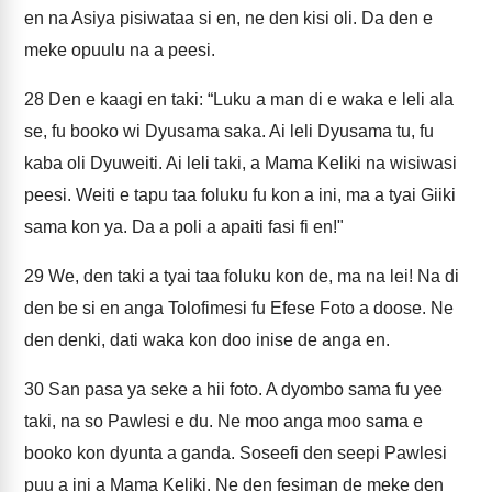
en na Asiya pisiwataa si en, ne den kisi oli. Da den e
meke opuulu na a peesi.
28
Den e kaagi en taki: “Luku a man di e waka e leli ala
se, fu booko wi Dyusama saka. Ai leli Dyusama tu, fu
kaba oli Dyuweiti. Ai leli taki, a Mama Keliki na wisiwasi
peesi. Weiti e tapu taa foluku fu kon a ini, ma a tyai Giiki
sama kon ya. Da a poli a apaiti fasi fi en!"
29
We, den taki a tyai taa foluku kon de, ma na lei! Na di
den be si en anga Tolofimesi fu Efese Foto a doose. Ne
den denki, dati waka kon doo inise de anga en.
30
San pasa ya seke a hii foto. A dyombo sama fu yee
taki, na so Pawlesi e du. Ne moo anga moo sama e
booko kon dyunta a ganda. Soseefi den seepi Pawlesi
puu a ini a Mama Keliki. Ne den fesiman de meke den