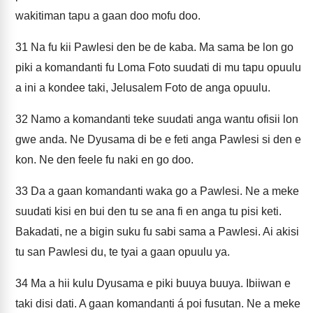
wakitiman tapu a gaan doo mofu doo.
31
Na fu kii Pawlesi den be de kaba. Ma sama be lon go
piki a komandanti fu Loma Foto suudati di mu tapu opuulu
a ini a kondee taki, Jelusalem Foto de anga opuulu.
32
Namo a komandanti teke suudati anga wantu ofisii lon
gwe anda. Ne Dyusama di be e feti anga Pawlesi si den e
kon. Ne den feele fu naki en go doo.
33
Da a gaan komandanti waka go a Pawlesi. Ne a meke
suudati kisi en bui den tu se ana fi en anga tu pisi keti.
Bakadati, ne a bigin suku fu sabi sama a Pawlesi. Ai akisi
tu san Pawlesi du, te tyai a gaan opuulu ya.
34
Ma a hii kulu Dyusama e piki buuya buuya. Ibiiwan e
taki disi dati. A gaan komandanti á poi fusutan. Ne a meke