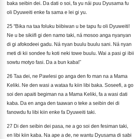
baka seibin dei. Da dati o soi, fa yu nái puu Dyusama fu
oli Dyuweiti enke fa sama e lei gi yu.
25
“Bika na taa foluku biibiwan u be tapu fu oli Dyuweiti!
Ne u be sikiifi gi den namo taki, ná mosoo anga nyanyan
di gi afokodeei gadu. Ná nyan buulu buulu sani. Ná nyan
meti di kii sondee fu koti neki towe buulu. Wai a pasi gi ibii
sowtu motyo fasi. Da a bun kaba!"
26
Taa dei, ne Pawlesi go anga den fo man na a Mama
Keliki. Ne den wasi a wataa fu kiin libi baka. Soseefi, a go
soi den apaiti begiman na a Mama Keliki, fa a wasi dati
kaba. Da en anga den taawan o teke a seibin dei di
fanowdu fu libi kiin enke fa Dyuweiti taki.
27
Di den seibin dei pasa, ne a go soi den fesiman taki,
en libi kiin kaba. Na ape a de, ne wantu Dyusama di sabi