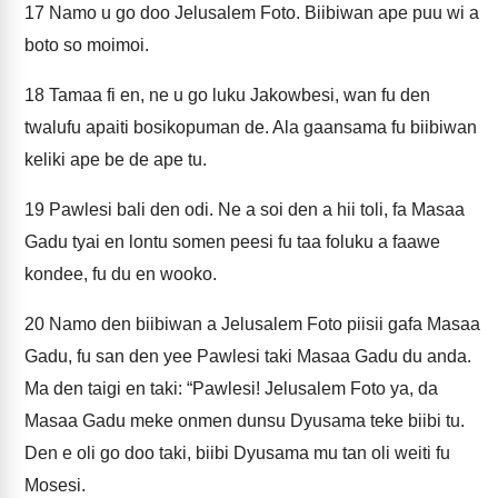
17
Namo u go doo Jelusalem Foto. Biibiwan ape puu wi a
boto so moimoi.
18
Tamaa fi en, ne u go luku Jakowbesi, wan fu den
twalufu apaiti bosikopuman de. Ala gaansama fu biibiwan
keliki ape be de ape tu.
19
Pawlesi bali den odi. Ne a soi den a hii toli, fa Masaa
Gadu tyai en lontu somen peesi fu taa foluku a faawe
kondee, fu du en wooko.
20
Namo den biibiwan a Jelusalem Foto piisii gafa Masaa
Gadu, fu san den yee Pawlesi taki Masaa Gadu du anda.
Ma den taigi en taki: “Pawlesi! Jelusalem Foto ya, da
Masaa Gadu meke onmen dunsu Dyusama teke biibi tu.
Den e oli go doo taki, biibi Dyusama mu tan oli weiti fu
Mosesi.