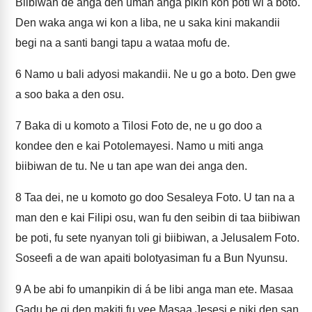
Biibiwan de anga den uman anga pikin kon poti wi a boto.
Den waka anga wi kon a liba, ne u saka kini makandii
begi na a santi bangi tapu a wataa mofu de.
6
Namo u bali adyosi makandii. Ne u go a boto. Den gwe
a soo baka a den osu.
7
Baka di u komoto a Tilosi Foto de, ne u go doo a
kondee den e kai Potolemayesi. Namo u miti anga
biibiwan de tu. Ne u tan ape wan dei anga den.
8
Taa dei, ne u komoto go doo Sesaleya Foto. U tan na a
man den e kai Filipi osu, wan fu den seibin di taa biibiwan
be poti, fu sete nyanyan toli gi biibiwan, a Jelusalem Foto.
Soseefi a de wan apaiti bolotyasiman fu a Bun Nyunsu.
9
A be abi fo umanpikin di á be libi anga man ete. Masaa
Gadu be gi den makiti fu yee Masaa Jesesi e piki den san