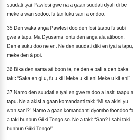
suudati tyai Pawlesi gwe na a gaan suudati dyali di be
meke a wan sodoo, fu tan luku sani a ondoo.
35
Den waka anga Pawlesi doo den fosi taapu fu subi
gwe a tapu. Ma Dyusama lontu den anga ala atiboon.
Den e suku doo ne en. Ne den suudati diki en tyai a tapu,
meke den á poi.
36
Bika den sama ati boon te, ne den e bali a den baka
taki: “Saka en gi u, fu u kii! Meke u kii en! Meke u kii en!"
37
Namo den suudati e tyai en gwe te doo a lasiti taapu a
tapu. Ne a akisi a gaan komandanti taki: “Mi sa akisi yu
wan sani?” Namo a gaan komandanti dyombo foondoo fa
a taki bunbun Giiki Tongo so. Ne a taki: “San? I sabi taki
bunbun Giiki Tongo!"