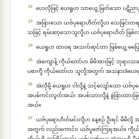
22
ဟေလိုဖြင့် ယေရှုဟ သာယွေ့ မြတ်သော ပဋိညာဉ
23
အခြားသော ယဇ်ပုရောဟိတ်လို့ဟ သေခြင်းတရာ
သဖြင့် ရမ်းဆာ့သောသူလို့ဟ ယဇ်ပုရောဟိတ် ဖြ
24
ယေရှုဟ ထာဝရ အသက်ဆှင်တာ ဖြစ်ယွေ့ မပြေ
25
အဲကျောန့် ကိုယ်တော်ဟ မိမိအားဖြင့် ဘုရားသ
ပစာကို့ ကိုယ်တော်ဟ သူလို့အတွက် အသနားခံပေ
26
အဲလိုမို့ ယေရှုဟ ငါလို့နဲ့ သင့်လျော်သော ယဇ်ပ
အပစ်ကင်းလွတ်အယ်၊ အပစ်သားလို့နဲ့ ခွဲခြားထားခြင်
အယ်။
27
ယဇ်ပုရောဟိတ်မင်းလို့ဟ နေ့စဉ် ဦးရင် မိမိလို့
အတွက် လည်းကောင်း၊ ယဇ်ပူဇော်ကြရအယ်။ ကိုယ်တေ
ကိုယ်ဟို တကြိမ်တည်း ယဇ်ပူဇော်ယွေ့ အဲအမှုဟို ပီး