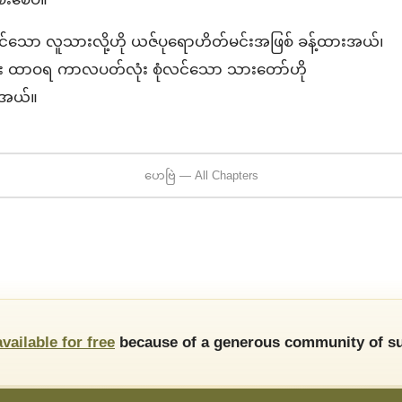
သော လူသားလို့ဟို ယဇ်ပုရောဟိတ်မင်းအဖြစ် ခန့်ထားအယ်၊
ုင်း ထာဝရ ကာလပတ်လုံး စုံလင်သော သားတော်ဟို
ားအယ်။
ဟေဗြဲ — All Chapters
available for free
because of a generous community of su