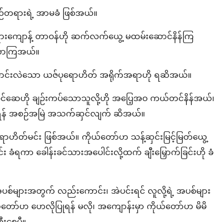
်တရားရဲ့ အာမခံ ဖြစ်အယ်။
းကျောန့် တာဝန်ဟို ဆက်လက်ယွေ့ မထမ်းဆောင်နိန်ကြ
စ်လာကြအယ်။
ာင်းလဲသော ယဇ်ပုရောဟိတ် အရိုက်အရာဟို ရဆိအယ်။
ခင်ဆေဟို ချဉ်းကပ်သောသူလို့ဟို အပြေ့အဝ ကယ်တင်နိန်အယ်၊
းရန် အစဉ်အမြဲ အသက်ဆှင်လျက် ဆိအယ်။
ုရောဟိတ်မင်း ဖြစ်အယ်။ ကိုယ်တော်ဟ သန့်ဆှင်းမြင့်မြတ်ယွေ့
း ခံရကာ ခေါန်းခင်သားအပေါင်းလို့ထက် ချီးမြှောက်ခြင်းဟို ခံ
 အပစ်များအတွက် လည်းကောင်း၊ အဲပင်းရင် လူလို့ရဲ့ အပစ်များ
ာ်ဟ ဟေလိုပြုရန် မလို၊ အကျောန်းမှာ ကိုယ်တော်ဟ မိမိ
စီးစေပီ။