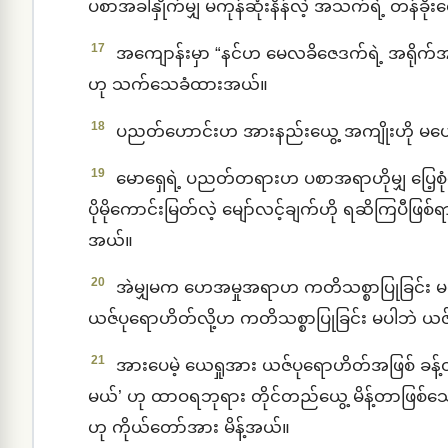
ပစာအခါနှိုက်မျှ မကုန်ဆုံးနိန်လဲ့ အသက်ရဲ့ တန်ခို
17
အကျောန်းမှာ “နင်ဟ မေလခိဇေဒက်ရဲ့ အရိုက်
ဟု သက်သေခံထားအယ်။
18
ပညတ်ဟောင်းဟ အားနည်းယွေ့ အကျိုးဟို မပေးန
19
မောရှေရဲ့ ပညတ်တရားဟ ပစာအရာဟိုမျှ ပြေ့စု
ပိုမိုကောင်းမြတ်လဲ့ မျော်လင့်ချက်ဟို ရဆိကြပီဖြ
အယ်။
20
အဲမျှမက ဟေအမှုအရာဟ ကတိသစ္စာပြုခြင်း မ
ယဇ်ပုရောဟိတ်လို့ဟ ကတိသစ္စာပြုခြင်း မပါဘဲ ယ
21
အားပေမဲ့ ယေရှုအား ယဇ်ပုရောဟိတ်အဖြစ် ခန့်
မယ်’ ဟု ထာဝရဘုရား တိုင်တည်ယွေ့ မိန့်တာဖြစ်သော
ဟု ကိုယ်တော်အား မိန့်အယ်။