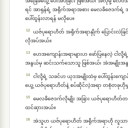
အခြေခံယွေ့ ပေးအပ်ခြင်း ဖြစ်အယ်၊ အဲလိုမို့ လေဝိအ
ရင် အာရုန်ရဲ့ အရိုက်အရာအစား မေလခိဇေဒက်ရဲ့
ပေါ်ထွန်းလာရန် မလိုပေ။
12
ယဇ်ပုရောဟိတ် အရိုက်အရာနှိုက် ပြောင်းလဲခြင
လိုအပ်အယ်။
13
ဟေအကျောန်းအရာများဟ ဖော်ပြနေလဲ့ ငါလို့ရ
အနွယ်မှ ဆင်းသက်သောသူ ဖြစ်အယ်၊ အဲအမျိုးအနွ
14
ငါလို့ရဲ့ သခင်ဟ ယုဒအမျိုးထဲမှ ပေါ်ထွန်းက
ယွေ့ ယဇ်ပုရောဟိတ်နဲ့ စပ်ဆိုင်လဲ့အရာ တစုံတခုဟိုမျ
15
မေလခိဇေဒက်လိုမျိုး အခြား ယဇ်ပုရောဟိတ်တ
ထင်ဆှားအယ်။
16
အဲသူဟ ယဇ်ပုရောဟိတ် အရိုက်အရာဟို လူသား