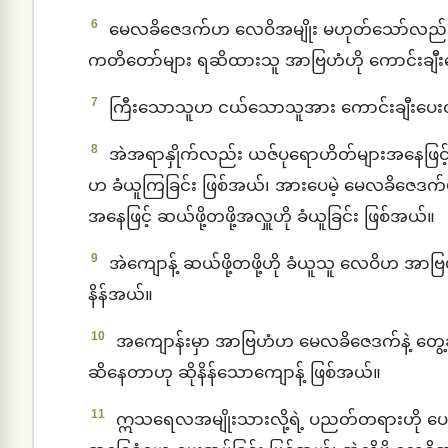
6
မေလခိဇေဒက်ဟ လေဝိအမျိုး မဟုတ်သော်လည်း အာ
ကတိတော်များ ရဆိထားသူ အာဗြဟံဟို ကောင်းချီး
7
ကြီးသောသူဟ ငယ်သောသူအား ကောင်းချီးပေးတတ
8
အဲအရာနှိုက်လည်း ယဇ်ပုရောဟိတ်များအနေဖြင့် ဆယ
ဟ ခံယူကြခြင်း ဖြစ်အယ်၊ အားပေမဲ့ မေလခိဇေဒက်
အနေဖြင့် ဆယ်ဖို့တဖို့အလှူဟို ခံယူခြင်း ဖြစ်အယ်။
9
အဲကျောန့် ဆယ်ဖို့တဖို့ဟို ခံယူသူ လေဝိဟ အာဗ
နိန်အယ်။
10
အကျောန်းမှာ အာဗြဟံဟ မေလခိဇေဒက်နဲ့ တွေ့ဆ
ဆိနေတာဟု ဆိုနိန်သောကျောန့် ဖြစ်အယ်။
11
ဣသရေလအမျိုးသားလို့ရဲ့ ပညတ်တရားဟို ပေးအပ်ရ