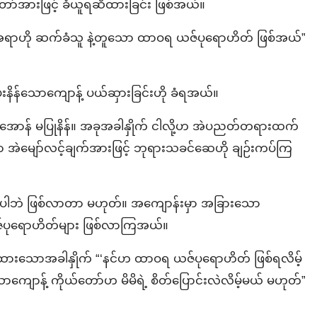
းတော်အားဖြင့် ခံယူရဆိထားခြင်း ဖြစ်အယ်။
အရာဟို ဆက်ခံသူ နဲ့တူသော ထာဝရ ယဇ်ပုရောဟိတ် ဖြစ်အယ်”
ိန်သောကျောန့် ပယ်ဆှားခြင်းဟို ခံရအယ်။
ံအောန် မပြုနိန်။ အခုအခါနှိုက် ငါလို့ဟ အဲပညတ်တရားထက်
စ်ရာ အဲမျော်လင့်ချက်အားဖြင့် ဘုရားသခင်ဆေဟို ချဉ်းကပ်ကြ
ပါဘဲ ဖြစ်လာတာ မဟုတ်။ အကျောန်းမှာ အခြားသော
ဇ်ပုရောဟိတ်များ ဖြစ်လာကြအယ်။
ထားသောအခါနှိုက် “‘နင်ဟ ထာဝရ ယဇ်ပုရောဟိတ် ဖြစ်ရလိမ့်
ကျောန့် ကိုယ်တော်ဟ မိမိရဲ့ စိတ်ပြောင်းလဲလိမ့်မယ် မဟုတ်”