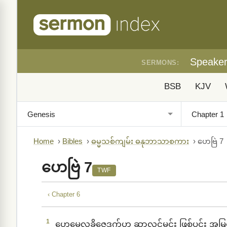
Speake
SERMONS:
BSB
KJV
Home
›
Bibles
›
ဓမ္မသစ်ကျမ်း ဓနုဘာသာစကား
›
ဟေဗြဲ 7
ဟေဗြဲ 7
TWF
‹ Chapter 6
1
ဟေမေလခိဇေဒက်ဟ ဆှာလင်မင်း ဖြစ်ပင်း အမြင့်