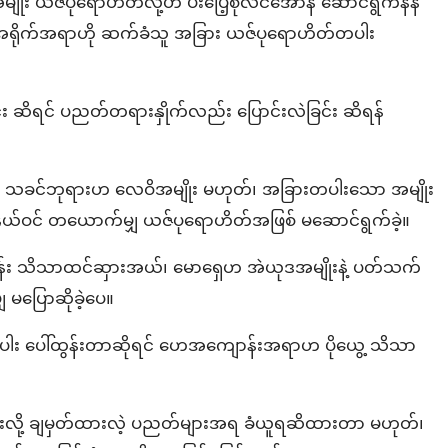
မျိုး ယဇ်ပုရောဟိတ်လို့ဟ ပီးပြေ့စုံလင်အောန် ဆောင်ရွက်နိန်
 အရိုက်အရာဟို ဆက်ခံသူ အခြား ယဇ်ပုရောဟိတ်တပါး
်း ဆိရင် ပညတ်တရားနှိုက်လည်း ပြောင်းလဲခြင်း ဆိရန်
ဲ့ သခင်ဘုရားဟ လေဝိအမျိုး မဟုတ်၊ အခြားတပါးသော အမျိုး
ယ်ဝင် တယောက်မျှ ယဇ်ပုရောဟိတ်အဖြစ် မဆောင်ရွက်ခဲ့။
ျောန်း သိသာထင်ဆှားအယ်၊ မောရှေဟ အဲယုဒအမျိုးနဲ့ ပတ်သက်
ှ မပြောဆိုခဲ့ပေ။
ပါး ပေါ်ထွန်းတာဆိုရင် ဟေအကျောန်းအရာဟ ပိုယွေ့ သိသာ
လို့ ချမှတ်ထားလဲ့ ပညတ်များအရ ခံယူရဆိထားတာ မဟုတ်၊