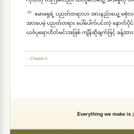
28
မောရှေရဲ့ ပညတ်တရားဟ အားနည်းယွေ့ မစုံလင်
အားပေမဲ့ ပညတ်တရား ပေါ်ပေါက်ပင်းလဲ့ နောက်ပိ
ယဇ်ပုရောဟိတ်မင်းအဖြစ် ကျိန်ဆိုချက်ဖြင့် ခန့်ထ
‹ Chapter 6
Everything we make is