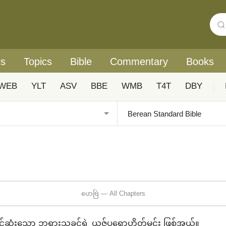
rs
Topics
Bible
Commentary
Books
WEB
YLT
ASV
BBE
WMB
T4T
DBY
|
ဟေဗြဲ — All Chapters
ဆုံးသော ဘုရားသခင်ရဲ့ ယဇ်ပုရောဟိတ်မင်း ဖြစ်အယ်။