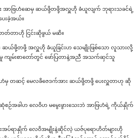
ဗြဟံဆေမှ ဆယ်ဖို့တဖို့အလှူဟို ခံယူလျက် ဘုရားသခင်ရဲ့
ပေးခဲ့အယ်။
်တာဟို ငြင်းဆိုဖွယ် မဆိ။
်ဖို့တဖို့ အလှူဟို ခံယူခြင်းဟ သေမျိုးဖြစ်သော လူသားလို့
မူ ကျမ်းစာတော်တွင် ဖော်ပြတာနဲ့အညီ အသက်ဆှင်သူ
ြဟံမှ တဆင့် မေလခိဇေဒက်အား ဆယ်ဖို့တဖို့ ပေးလှူတာဟု ဆို
ုံစဉ်အခါဟ လေဝိဟ မမွေးဖွားသေးဘဲ အာဗြဟံရဲ့ ကိုယ်နှိုက်
ာနှိုက် လေဝိအမျိုးနဲ့ဆိုင်လဲ့ ယဇ်ပုရောဟိတ်များဟို