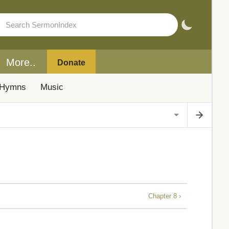
More..
Donate
Hymns
Music
Chapter 8 ›