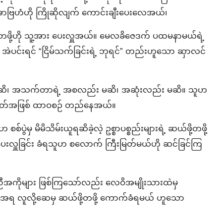
ာဗြဟံဟို ကြိုဆိုလျက် ကောင်းချီးပေးလေအယ်၊
ဖို့ဟို သူ့အား ပေးလှူအယ်။ မေလခိဇေဒက် ပထမနာမယ်ရဲ့
င်း၊ အဲပင်းရင် “ငြိမ်သက်ခြင်းရဲ့ ဘုရင်” တည်းဟူသော ဆှာလင်
ဆက် မဆိ၊ အသက်တာရဲ့ အစလည်း မဆိ၊ အဆုံးလည်း မဆိ။ သူဟ
ဟိတ်အဖြစ် ထာဝစဉ် တည်နေအယ်။
စ်ပွဲမှ မိမိသိမ်းယူရဆိခဲ့လဲ့ ဥစ္စာပစ္စည်းများရဲ့ ဆယ်ဖို့တဖို့
ေးလှူခြင်း ခံရသူဟ စလောက် ကြီးမြတ်မယ်ဟို ဆင်ခြင်ကြ
 ညီအကိုများ ဖြစ်ကြသော်လည်း လေဝိအမျိုးသားထဲမှ
 လူလို့ဆေမှ ဆယ်ဖို့တဖို့ ကောက်ခံရမယ် ဟူသော