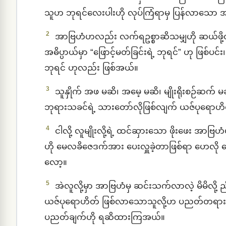
သူဟ ဘုရင်လေးပါးဟို လုပ်ကြံရာမှ ပြန်လာသော အ
2
အာဗြဟံဟလည်း လက်ရဥစ္စာဆိသမျှဟို ဆယ်ဖို့တ
အဓိပ္ပာယ်မှာ “ဖြောင့်မတ်ခြင်းရဲ့ ဘုရင်” ဟု ဖြစ်ပ
ဘုရင် ဟုလည်း ဖြစ်အယ်။
3
သူနှိုက် အဖ မဆိ၊ အမေ့ မဆိ၊ မျိုးရိုးစဉ်
ဘုရားသခင်ရဲ့ သားတော်လိုဖြစ်လျက် ယဇ်ပုရော
4
ငါလို့ လူမျိုးလို့ရဲ့ ထင်ဆှားသော ဖိုးဖေး အာဗြဟံဟ စ
ဟို မေလခိဇေဒက်အား ပေးလှူခဲ့တာဖြစ်ရာ ဟေလို ပ
လော့။
5
အဲလူလို့မှာ အာဗြဟံမှ ဆင်းသက်လာလဲ့ မိမိလို့
ယဇ်ပုရောဟိတ် ဖြစ်လာသောသူလို့ဟ ပညတ်တရားအရ
ပညတ်ချက်ဟို ရဆိထားကြအယ်။