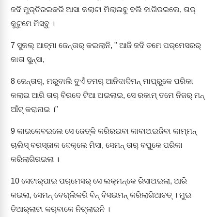
ଜଦି ମୁର୍‌ଚିରଇକରି ଆସା କଲାଟା ମିଲାଇବୁ ବଲି ଜାଗିରଇଲେ, ତାର୍‌
କୁଟୁମେ ମିସ୍‌ବୁ ।
7
ସୁକଲ୍‌ ଆତ୍‌ମା ଜେନ୍ତାର୍‌ କଇଲାନି, " ଆଜି ଜଦି ତମେ ପର୍‌ମେସରର୍‌
କାତା ସୁନ୍‌ସା,
8
ଜେନ୍ତାର୍‌, ମରୁବାଲି ବୁଏଁ ତମର୍‌ ଆନିଦାଦିମନ୍‌ ମାପ୍‌ରୁକେ ପରିକା
କଲାଇ ଆରି ତାର୍‌ ବିରଦେ ଟିଆ ଅଇଲାଇ, ସେ ରକାମ୍‌ ତମେ ନିଜର୍‌ ମନ୍‌
ଆଁଟ୍‌ କରାନାଇ ।"
9
କାଇକେବଇଲେ ସେ ଜେତ୍‌କି କରିରଇବା କାବାଅଇଜିବା କାମ୍‌ମନ୍‌
ଚାଲିସ୍‌ ବରସ୍‌ଜାକ ଦେକ୍‌ଲେ ମିସା, ସେମନ୍‌ ତାର୍‌ ବପୁକେ ପରିକା
କରିଲାଗିରଇଲା ।
10
ସେଟାର୍‌ପାଇ ପର୍‌ମେସର୍‌ ସେ ଲକ୍‌ମନ୍‌କେ ରିସାଅଇଲା, ଆରି
କଇଲା, ସେମନ୍‌ ବେଗ୍‌ଲିକରି ବିନ୍‌ ବିସଇମନ୍‌ କରିଲାଗିଆଚତ୍‌ । ମୁଇ
ତିଆର୍‌ଲାଟା କର୍‌ବାକେ ନିଚ୍‌ଲାଇନି ।