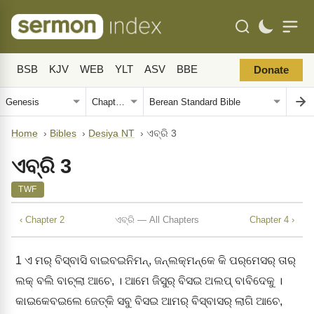
BSB
KJV
WEB
YLT
ASV
BBE
Donate
Home
›
Bibles
›
Desiya NT
›
ଏବ୍‌ରି 3
ଏବ୍‌ରି 3
TWF
‹ Chapter 2
ଏବ୍‌ରି — All Chapters
Chapter 4 ›
1
ଏ ମର୍‌ ବିସ୍‌ବାସି ବାଇବଇନିମନ୍‌, ଜନ୍‌ଲକ୍‌ମନ୍‌କେ କି ପର୍‌ମେସର୍‌ ତାର୍‌
ଲକ୍‌ ବଲି ବାଚ୍‌ଲା ଆଚେ, । ଆମେ ଜିସୁର୍‌ ବିସଇ ଅଲପ୍‌ ବାବିଦେକୁ ।
କାଇକେବଇଲେ ଜେତ୍‌କି ସବୁ ବିସଇ ଆମର୍‌ ବିସ୍‌ବାସର୍‌ ଲାଗି ଆଚେ,