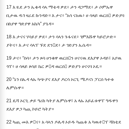
17
እ ዪደ ታን ኤቄዳ ሳኣ ማቴዳ ዎደ፥ ታን ዳጋማደ፥ ታ ሶምኡዋ
ቢታዉ ዱገ ዛራደ ኩንዳድ። እ ታና፥ “አሳ ናአዉ፥ ሀ ሳጻይ ዉርሰ ዎድያባ
በስያዋ ግድያዋ አኬካ” ያጌዳ።
18
እ ታናና ሃሳይያ ዎደ፥ ታን ሳኣን ጉፋናደ፥ ገምእሹዋ ካይሮታድ።
ያትና፥ እ ታና ሳኣፐ ፑደ ደንደ፥ ታ ገድያን ኤሴዳ።
19
ታና፥ “ስሳ፥ ታን ጾሳ ሀንቁዋ ዉርሰን ሀናናዉ ደእያዋ ኦዳይ፤ አያዉ
ጎፐ፥ ሀ ሳጻይ ጾሳይ ኬር ዎዳ ዉርሰ ዎድያን ሀናናባ ኦዴ።
20
“ኔን በኤዳ ላኡ ካጭያና ደእያ ዶርሳ ኦርጊ ሜዶናነ ፓርሰ ካተቱ
ሌምሱዋ።
21
ዴሻ ኦርጊ ቃይ ግሪከ ካትያ ሌምሱዋ፤ አ ላኡ አይፈቱዋፐ ግዱዋን
ደእያ ዎጋ ካጪ ኮይሮ ካትያ።
22
ካጪ መእ ዎና፥ አ ሳኣን ዶሌዳ ኦይዱ ካጨቱ አ ካዉተፐ ሻከቲደ