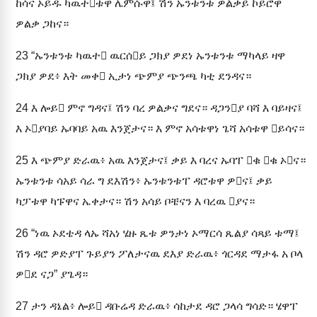
ከሳና ኦይዱ ካዉተቱዋ ሌምሱዋ፤ ሽን ኡንቱንቱ ዎልቃይ ኮይሮዋ
ዎልቃ ጋከና።
23
“ኡንቱንቱ ካዉተ ዉርሰይ ጋክያ ዎደነ ኡንቱንቱ ማካላይ ዛዋ
ጋክያ ዎደ፥ እት መቀ ኢታነ ጭምያ ጭንጫ ካቲ ደንዳና።
24
እ ሎይ ምኖ ግዳና፤ ሽን ባረ ዎልቃና ግደና። ዳጋንያ ባሻ እ ባይዛና፤
እ ኦያባይ ኡባባይ አዉ እንጀታና። እ ምኖ አሳቱዋነ ጌሻ አሳቱዋ ይሳና።
25
እ ጭምያ ድራዉ፥ አዉ እንጀታና፤ ቃይ እ ባረና ኡባፐ ቁ ቁ ኦና።
ኡንቱንቱ ሳአይ ሳራ ግ ደእሽን፥ ኡንቱንቱፐ ዳሮቱዋ ዎና፤ ቃይ
ካፓቱዋ ካፑዋና ኤቀታና። ሽን አሳይ ቦቼናን እ ባረዉ ያና።
26
“ነዉ ኦደቴዳ ላኡ ሻአነ ሄዙ ጼቱ ዎንታነ ኦማርሳ ጼልያ ሳጻይ ቱማ፤
ሽን ዳሮ ዎድያፐ ጉይያን ፖለታናዉ ደእያ ድራዉ፥ ጎርዳደ ማታፋ አ ቦላ
ዎደ ናጋ” ያጌዳ።
27
ታን ዳኔል፥ ሎይ ዳቡሬዳ ድራዉ፥ ሳከታደ ዳሮ ጋላሳ ግሳድ። ሄዋፐ