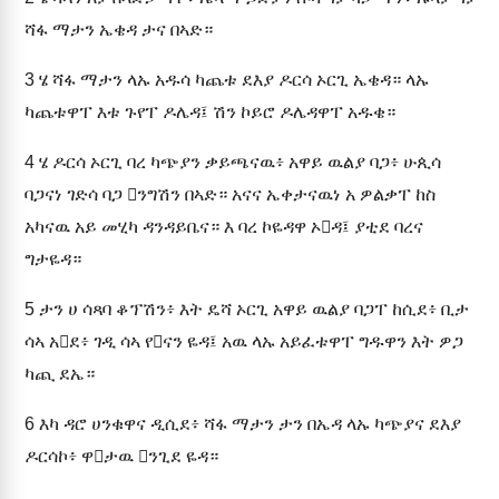
ሻፋ ማታን ኤቄዳ ታና በኣድ።
3
ሄ ሻፋ ማታን ላኡ አዱሳ ካጨቱ ደእያ ዶርሳ ኦርጊ ኤቄዳ። ላኡ
ካጨቱዋፐ እቱ ጉየፐ ዶሌዳ፤ ሽን ኮይሮ ዶሌዳዋፐ አዱቄ።
4
ሄ ዶርሳ ኦርጊ ባረ ካጭያን ቃይጫናዉ፥ አዋይ ዉልያ ባጋ፥ ሁጲሳ
ባጋናነ ገድሳ ባጋ ንግሽን በኣድ። አናና ኤቀታናዉነ አ ዎልቃፐ ከስ
አካናዉ አይ መሂካ ዳንዳይቤና። እ ባረ ኮዬዳዋ ኦዳ፤ ያቲደ ባረና
ግታዬዳ።
5
ታን ሀ ሳጻባ ቆፕሽን፥ እት ዴሻ ኦርጊ አዋይ ዉልያ ባጋፐ ከሲደ፥ ቢታ
ሳኣ አደ፥ ገዲ ሳኣ የናን ዬዳ፤ አዉ ላኡ አይፈቱዋፐ ግዱዋን እት ዎጋ
ካጪ ደኤ።
6
እካ ዳሮ ሀንቁዋና ዲሲደ፥ ሻፋ ማታን ታን በኤዳ ላኡ ካጭያና ደእያ
ዶርሳኮ፥ ዋታዉ ንጊደ ዬዳ።