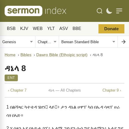
BSB
KJV
WEB
YLT
ASV
BBE
Donate
Home
›
Bibles
›
Dawro Bible (Ethoipic script)
›
ዳኔላ 8
ዳኔላ 8
ENT
‹ Chapter 7
ዳኔላ — All Chapters
Chapter 9 ›
1
በልሻጻር ካተቴዳ ሄዘን ላይ፥ ታን ዳኔል ሀዋፐ ካሰ በኤዳ ሳጻፐ ሀራ
ሳፃ በኣድ።
2
ሄ ሳጻን አያ በኣድታ ጎፐ፥ ኤላማ ጋድያን ሱሳ ግያ ካታማን፥ ኡላያ ግያ