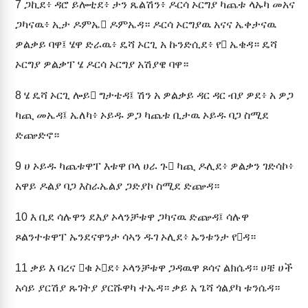
7
ጋኪደ፥ ዳሮ ይሎቲደ፥ ታን ጼልሽን፥ ዶርሳ ኦርግያ ካጨቱ ላኡካ መአና
ጋካናዉ፥ ኢታ ዶምኤ ዶምኤዳ። ዶርሳ ኦርግያዉ አናና ኤቀታናዉ
ዎልቃይ ባዋ፤ ሄዋ ድራዉ፥ ዴሻ ኦርጊ አ ኩንድሲደ፥ የ ኤቄዳ። ዴሻ
ኦርግያ ዎልቃፐ ሄ ዶርሳ ኦርግያ አሽያዌ ባዋ።
8
ሄ ዴሻ ኦርጊ ሎይ ግታቴዳ፤ ሽን አ ዎልቃይ ዳር ዳር ብያ ዎደ፥ አ ዎጋ
ካጪ መኤዳ፤ ኤለካ፥ ኦይዱ ዎጋ ካጨቱ ቢታዉ ኦይዱ ባጋ ስሚደ
ድጬድኖ።
9
ሀ ኦይዱ ካጨቱዋፐ እቱዋ ቦላ ሀራ ጉ ካጪ ዶሊደ፥ ዎልቃን ገድሳኮ፥
አዋይ ዶልያ ባጋ እስራኤልያ ጋድያኮ ስሚደ ድጬዳ።
10
እ ቢደ ሳሉዋን ደእያ ኦላንቻቱዋ ጋካናዉ ድጬዳ፤ ሳሉዋ
ጾልንተቱዋፐ ኡንደናዋንታ ሳኣን ዱገ ኦሊደ፥ ኡንቱንታ የዳ።
11
ቃይ እ ባረና ቁ ኦደ፥ ኦላንቻቱዋ ጋዳዉዋ ጾሳና ልክሴዳ። ሀቼ ሀች
አሳይ ያርሽያ ጹገትያ ያርሹዋካ ተኤዳ። ቃይ አ ጌሻ ጎልያካ ቱንሴዳ።