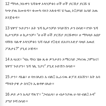
12
ማካላ ጋሱዋን ጌሻቱዋ ኦላንቻቱነ ሀች ሀች ያርሽያ ያርሹ ሄ
ካጭያዉ እመቴዳ። ቱሙካ ሳኣን ኦለቴዳ፤ ሄ ካጪ ኦያባይ ኡባይ አዉ
እንጀቴዳ።
13
ሄዋፐ ጉይያን፥ እት ጌሻ ኪታንቻይ ሃሳይሽን ታን ስሳድ። የንኮ ጌሻ
ኪታንቻይ ሀ ኪታንቻ፥ “ሀ ሀች ሀች ያርሽያ ያርሹዋባ፥ ሀ ማካላይ አህያ
ባሻባነ ሳሉዋ ኦላንቻቱነ ጌሻ ሳአይ የቲደ ደአናባ ኦድያ ሳጻይ አዉደ
ፖለታኔ?” ያጊደ ኦቼዳ።
14
እ ዛሪደ፥ “ላኡ ሻኣነ ሄዙ ጼቱ ዎንታይነ ኦማርሳይ ጋካናዉ ጋምአና፤
ሄዋፐ ጉይያን፥ ጌሻ ጎሊ ጌያና” ያጊደ ኦድሽን ስሳድ።
15
ታን፥ ዳኔል፥ ሀ ሳፃ በኣደነ አ ብለ ኤራናዉ ቆፓደ ደእሽን፥ እት አሳ
ማላትያዌ ታ ስንን ኤቄዳዋ በኣድ።
16
ቃይ ታን ኡላያ ሻፋፐ፥ “ጋብሬላ፥ ሀ ብታንያዉ ሀ ሳፃ ብለ ኦዳ”
ያግያ ኮሻ ስሳድ።