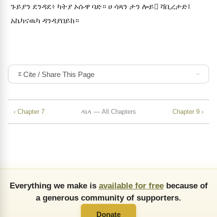
ጉይያን ደንዳደ፥ ካትያ ኦሱዋ ባድ። ሀ ሳጻን ታን ሎይ ሻቢረታድ፤
አኬካናዉካ ዳንዳያበይከ።
Cite / Share This Page
‹ Chapter 7
ዳኔላ — All Chapters
Chapter 9 ›
Everything we make is
available for free
because of
a generous community of supporters.
Donate