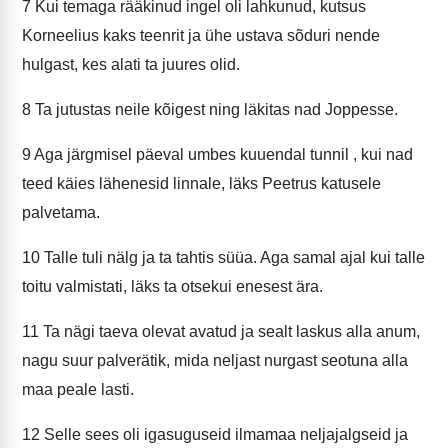
7
Kui temaga rääkinud ingel oli lahkunud, kutsus
Korneelius kaks teenrit ja ühe ustava sõduri nende
hulgast, kes alati ta juures olid.
8
Ta jutustas neile kõigest ning läkitas nad Joppesse.
9
Aga järgmisel päeval umbes kuuendal tunnil , kui nad
teed käies lähenesid linnale, läks Peetrus katusele
palvetama.
10
Talle tuli nälg ja ta tahtis süüa. Aga samal ajal kui talle
toitu valmistati, läks ta otsekui enesest ära.
11
Ta nägi taeva olevat avatud ja sealt laskus alla anum,
nagu suur palverätik, mida neljast nurgast seotuna alla
maa peale lasti.
12
Selle sees oli igasuguseid ilmamaa neljajalgseid ja