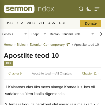
BSB
KJV
WEB
YLT
ASV
BBE
Donate
Home
›
Bibles
›
Estonian Contemporary NT
›
Apostlite teod 10
Apostlite teod 10
BIB
‹ Chapter 9
Apostlite teod — All Chapters
Chapter 11 ›
1
Kaisareas elas üks mees nimega Korneelius, kes oli
sadakonna ülem Itaalia rügemendis.
2
Tema ja kogu ta perekond olid vagad ja jumalakartlikud.