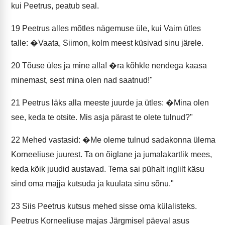
kui Peetrus, peatub seal.
19
Peetrus alles mõtles nägemuse üle, kui Vaim ütles
talle: �Vaata, Siimon, kolm meest küsivad sinu järele.
20
Tõuse üles ja mine alla! �ra kõhkle nendega kaasa
minemast, sest mina olen nad saatnud!"
21
Peetrus läks alla meeste juurde ja ütles: �Mina olen
see, keda te otsite. Mis asja pärast te olete tulnud?"
22
Mehed vastasid: �Me oleme tulnud sadakonna ülema
Korneeliuse juurest. Ta on õiglane ja jumalakartlik mees,
keda kõik juudid austavad. Tema sai pühalt inglilt käsu
sind oma majja kutsuda ja kuulata sinu sõnu."
23
Siis Peetrus kutsus mehed sisse oma külalisteks.
Peetrus Korneeliuse majas Järgmisel päeval asus