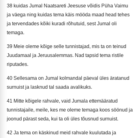
38
kuidas Jumal Naatsareti Jeesuse võidis Püha Vaimu
ja väega ning kuidas tema käis mööda maad head tehes
ja tervendades kõiki kuradi rõhutuid, sest Jumal oli
temaga.
39
Meie oleme kõige selle tunnistajad, mis ta on teinud
Juudamaal ja Jeruusalemmas. Nad tapsid tema ristile
riputades.
40
Sellesama on Jumal kolmandal päeval üles äratanud
surnuist ja lasknud tal saada avalikuks.
41
Mitte kõigele rahvale, vaid Jumala ettemääratud
tunnistajaile, meile, kes me oleme temaga koos söönud ja
joonud pärast seda, kui ta oli üles tõusnud surnuist.
42
Ja tema on käskinud meid rahvale kuulutada ja