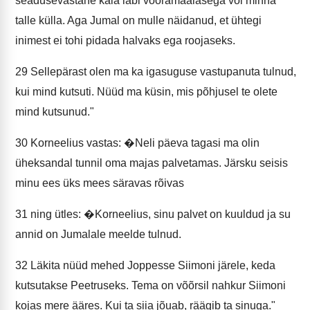
seadusevastane käia läbi võõramaalasega või minna
talle külla. Aga Jumal on mulle näidanud, et ühtegi
inimest ei tohi pidada halvaks ega roojaseks.
29
Sellepärast olen ma ka igasuguse vastupanuta tulnud,
kui mind kutsuti. Nüüd ma küsin, mis põhjusel te olete
mind kutsunud."
30
Korneelius vastas: �Neli päeva tagasi ma olin
üheksandal tunnil oma majas palvetamas. Järsku seisis
minu ees üks mees säravas rõivas
31
ning ütles: �Korneelius, sinu palvet on kuuldud ja su
annid on Jumalale meelde tulnud.
32
Läkita nüüd mehed Joppesse Siimoni järele, keda
kutsutakse Peetruseks. Tema on võõrsil nahkur Siimoni
kojas mere ääres. Kui ta siia jõuab, räägib ta sinuga."