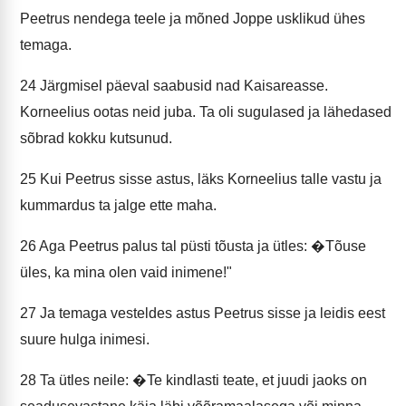
Peetrus nendega teele ja mõned Joppe usklikud ühes
temaga.
24
Järgmisel päeval saabusid nad Kaisareasse.
Korneelius ootas neid juba. Ta oli sugulased ja lähedased
sõbrad kokku kutsunud.
25
Kui Peetrus sisse astus, läks Korneelius talle vastu ja
kummardus ta jalge ette maha.
26
Aga Peetrus palus tal püsti tõusta ja ütles: �Tõuse
üles, ka mina olen vaid inimene!"
27
Ja temaga vesteldes astus Peetrus sisse ja leidis eest
suure hulga inimesi.
28
Ta ütles neile: �Te kindlasti teate, et juudi jaoks on