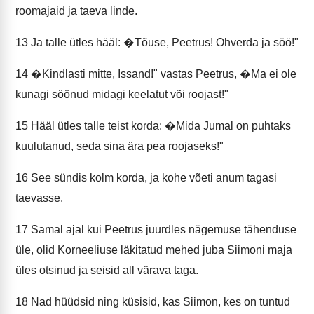
roomajaid ja taeva linde.
13
Ja talle ütles hääl: �Tõuse, Peetrus! Ohverda ja söö!"
14
�Kindlasti mitte, Issand!" vastas Peetrus, �Ma ei ole
kunagi söönud midagi keelatut või roojast!"
15
Hääl ütles talle teist korda: �Mida Jumal on puhtaks
kuulutanud, seda sina ära pea roojaseks!"
16
See sündis kolm korda, ja kohe võeti anum tagasi
taevasse.
17
Samal ajal kui Peetrus juurdles nägemuse tähenduse
üle, olid Korneeliuse läkitatud mehed juba Siimoni maja
üles otsinud ja seisid all värava taga.
18
Nad hüüdsid ning küsisid, kas Siimon, kes on tuntud