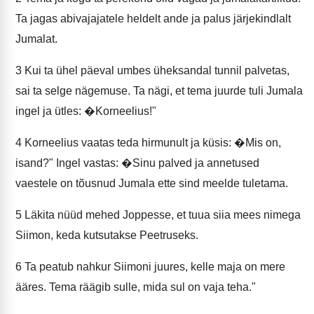
Ta jagas abivajajatele heldelt ande ja palus järjekindlalt
Jumalat.
3
Kui ta ühel päeval umbes üheksandal tunnil palvetas,
sai ta selge nägemuse. Ta nägi, et tema juurde tuli Jumala
ingel ja ütles: �Korneelius!"
4
Korneelius vaatas teda hirmunult ja küsis: �Mis on,
isand?" Ingel vastas: �Sinu palved ja annetused
vaestele on tõusnud Jumala ette sind meelde tuletama.
5
Läkita nüüd mehed Joppesse, et tuua siia mees nimega
Siimon, keda kutsutakse Peetruseks.
6
Ta peatub nahkur Siimoni juures, kelle maja on mere
ääres. Tema räägib sulle, mida sul on vaja teha."