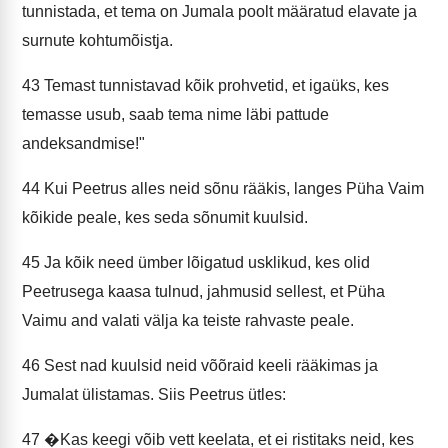
tunnistada, et tema on Jumala poolt määratud elavate ja
surnute kohtumõistja.
43
Temast tunnistavad kõik prohvetid, et igaüks, kes
temasse usub, saab tema nime läbi pattude
andeksandmise!"
44
Kui Peetrus alles neid sõnu rääkis, langes Püha Vaim
kõikide peale, kes seda sõnumit kuulsid.
45
Ja kõik need ümber lõigatud usklikud, kes olid
Peetrusega kaasa tulnud, jahmusid sellest, et Püha
Vaimu and valati välja ka teiste rahvaste peale.
46
Sest nad kuulsid neid võõraid keeli rääkimas ja
Jumalat ülistamas. Siis Peetrus ütles:
47
�Kas keegi võib vett keelata, et ei ristitaks neid, kes