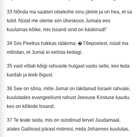
33
Nõnda ma saatsin otsekohe sinu järele ja on hea, et sa
tulid. Nüüd me oleme siin üheskoos Jumala ees
kuulamas kõike, mis Issand sind on käskinud!"
34
Siis Peetrus hakkas rääkima: �Tõepoolest, nüüd ma
mõistan, et Jumal ei eelista kedagi,
35
vaid võtab kõigi rahvaste hulgast vastu selle, kes teda
kardab ja teeb õigust.
36
See on sõna, mille Jumal on läkitanud Iisraeli rahvale,
kuulutades evangeeliumi rahust Jeesuse Kristuse kaudu,
kes on kõikide Issand.
37
Te teate seda, mis on sündinud tervel Juudamaal,
alates Galileast pärast ristimist, mida Johannes kuulutas,