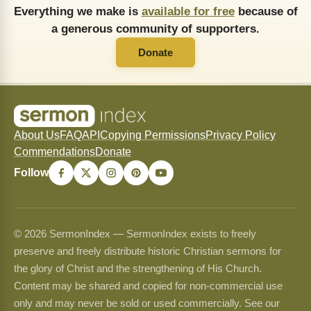
Everything we make is
available for free
because of
a generous community of supporters.
Donate
About Us
FAQ
API
Copying Permissions
Privacy Policy
Commendations
Donate
Follow
© 2026 SermonIndex — SermonIndex exists to freely
preserve and freely distribute historic Christian sermons for
the glory of Christ and the strengthening of His Church.
Content may be shared and copied for non-commercial use
only and may never be sold or used commercially. See our