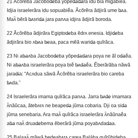
21
Ãcõrẽba Jacobod̶eba yõped̶ad̶ara idu bia mĩgabiẽ́a.
Idjia israelerãra idu sopuabiẽ́a. Ãcõrẽra ãdjirã ume b̶ʌa.
Maʌ̃ bẽrã b̶ʌsrid̶a jara panʌa idjira ãdjirã boroda.
22
Ãcõrẽba ãdjirãra Egiptod̶eba ẽdrʌ enesia. Idjid̶eba
ãdjirãra bio ʌb̶ʌa b̶eaa, paca mẽã warid̶a quĩrãca.
23
Ni ab̶aʌba Jacobod̶eba yõped̶ad̶ara poya ne ãĩ od̶aẽ́a.
Ni ab̶aʌba israelerãra poya biẽ́ b̶ʌd̶aẽ́a. Ẽberãrãba nãwã
jarad̶ia: “Acʌdua sãwã Ãcõrẽba israelerãra bio careba
b̶ʌda."
24
Israelerãra imama quĩrãca panʌa. Jarra b̶ʌd̶e imamara
ʌ̃nãũcaa, ãtebʌrʌ ne beaped̶a jũma cobaria. Dji oa sid̶a
jũma senebaria. Ara maʌ̃ quĩrãca israelerãra ʌ̃nãũnaẽ́a
ab̶a naʌ̃ druad̶ebema ẽberãrã jũma poyabʌdad̶aa.
25
Balaaʌ̃ mãwã bed̶eabʌrʌ carea Balába quĩrũbid̶eba