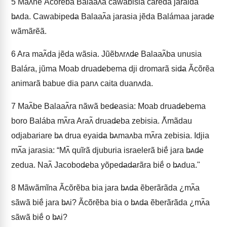
5
Maʌ̃ne Ãcõrẽba Balaaʌ̃a cawabisia cãrẽda jaraida
b̶ʌda. Cawabiped̶a Balaaʌ̃a jarasia jẽda Balámaa jarad̶e
wãmãrẽã.
6
Ara maʌ̃da jẽda wãsia. Jũẽbʌrʌd̶e Balaaʌ̃ba unusia
Balára, jũma Moab druad̶ebema dji dromarã sid̶a Ãcõrẽa
animarã babue dia panʌ caita duanʌda.
7
Maʌ̃be Balaaʌ̃ra nãwã bed̶easia: Moab druad̶ebema
boro Balába mʌ̃ra Araʌ̃ druad̶eba zebisia. Ʌ̃mãdau
odjabariare b̶ʌ drua eyaid̶a b̶ʌmaʌba mʌ̃ra zebisia. Idjia
mʌ̃́a jarasia: “Mʌ̃ quĩrã djuburia israelerã biẽ́ jara b̶ʌd̶e
zedua. Naʌ̃ Jacobod̶eba yõped̶ad̶arãra biẽ́ o b̶ʌdua."
8
Mãwãmĩna Ãcõrẽba bia jara b̶ʌd̶a ẽberãrãda ¿mʌ̃a
sãwã biẽ́ jara b̶ʌi? Ãcõrẽba bia o b̶ʌd̶a ẽberãrãda ¿mʌ̃a
sãwã biẽ́ o b̶ʌi?