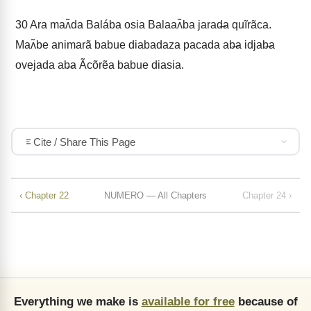
30
Ara maʌ̃da Balába osia Balaaʌ̃ba jarad̶a quĩrãca.
Maʌ̃be animarã babue diabadaza pacada ab̶a idjab̶a
ovejada ab̶a Ãcõrẽa babue diasia.
Cite / Share This Page
‹ Chapter 22
NUMERO — All Chapters
Chapter 24 ›
Everything we make is
available for free
because of