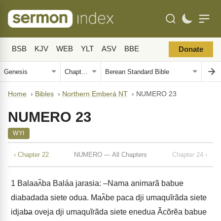
BSB
KJV
WEB
YLT
ASV
BBE
Donate
Home
›
Bibles
›
Northern Emberá NT
›
NUMERO 23
NUMERO 23
WYI
‹ Chapter 22
NUMERO — All Chapters
Chapter 24 ›
1
Balaaʌ̃ba Baláa jarasia: –Nama animarã babue
diabadada siete odua. Maʌ̃be paca dji umaquĩrãda siete
idjab̶a oveja dji umaquĩrãda siete enedua Ãcõrẽa babue