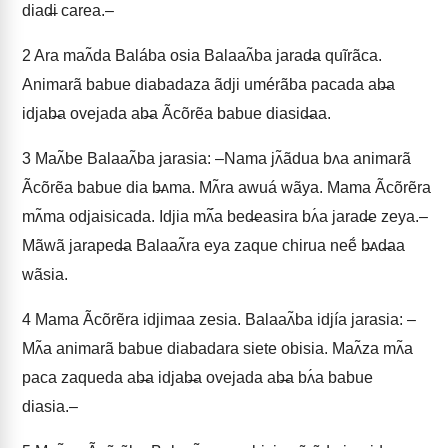
diad̶i carea.–
2
Ara maʌ̃da Balába osia Balaaʌ̃ba jarad̶a quĩrãca.
Animarã babue diabadaza ãdji umérãba pacada ab̶a
idjab̶a ovejada ab̶a Ãcõrẽa babue diasid̶aa.
3
Maʌ̃be Balaaʌ̃ba jarasia: –Nama jʌ̃ãdua bʌa animarã
Ãcõrẽa babue dia b̶ʌma. Mʌ̃ra awuá wãya. Mama Ãcõrẽra
mʌ̃ma odjaisicada. Idjia mʌ̃́a bed̶easira bʌ́a jarad̶e zeya.–
Mãwã jaraped̶a Balaaʌ̃ra eya zaque chirua neẽ́ b̶ʌd̶aa
wãsia.
4
Mama Ãcõrẽra idjimaa zesia. Balaaʌ̃ba idjía jarasia: –
Mʌ̃a animarã babue diabadara siete obisia. Maʌ̃za mʌ̃a
paca zaqueda ab̶a idjab̶a ovejada ab̶a bʌ́a babue
diasia.–