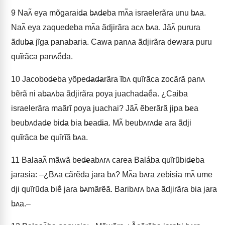
9
Naʌ̃ eya mõgaraid̶a b̶ʌd̶eba mʌ̃a israelerãra unu b̶ʌa.
Naʌ̃ eya zaqued̶eba mʌ̃a ãdjirãra acʌ b̶ʌa. Jãʌ̃ purura
ãdub̶a jĩga panabaria. Cawa panʌa ãdjirãra dewara puru
quĩrãca panʌẽ́da.
10
Jacobod̶eba yõped̶ad̶arãra ĩbʌ quĩrãca zocãrã panʌ
bẽrã ni ab̶aʌba ãdjirãra poya juachad̶aẽ́a. ¿Caiba
israelerãra maãrĩ poya juachai? Jãʌ̃ ẽberãrã jipa b̶ea
beubʌdad̶e bid̶a bia b̶ead̶ia. Mʌ̃ beubʌrʌd̶e ara ãdji
quĩrãca b̶e quĩrĩã b̶ʌa.
11
Balaaʌ̃ mãwã bed̶eabʌrʌ carea Balába quĩrũbid̶eba
jarasia: –¿Bʌa cãrẽda jara b̶ʌ? Mʌ̃a bʌra zebisia mʌ̃ ume
dji quĩrũda biẽ́ jara b̶ʌmãrẽã. Baribʌrʌ bʌa ãdjirãra bia jara
b̶ʌa.–