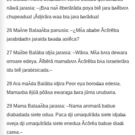
nãwã jarasia: –¡Bʌa naʌ̃ ẽberãrãda poya biẽ́ jara b̶ʌẽ́bʌrʌ
chupeadua! ¡Ãdjirãra waa bia jara b̶ʌrãdua!
26
Maʌ̃ne Balaaʌ̃ba panusia: –¿Mʌ̃a ab̶abe Ãcõrẽba
jarabid̶adrʌ jaraida b̶ʌad̶a asiẽ́ca?
27
Maʌ̃be Balába idjía jarasia: –Wãna. Mʌ̃a bʌra dewara
orroare edeya. Ãĩbẽrã mamabʌrʌ Ãcõrẽba bʌ́a israelerãra
idu biẽ́ jarabisicada.–
28
Ara maʌ̃da Balába idjira Peor eya borod̶aa edesia.
Mamaʌba ẽjũã põãsa ewaraga b̶ʌra jũma unubaria.
29
Mama Balaaʌ̃ba jarasia: –Nama animarã babue
diabadada siete odua. Paca dji umaquĩrãda siete idjab̶a
oveja dji umaquĩrãda siete enedua Ãcõrẽa babue diad̶i
carea.–