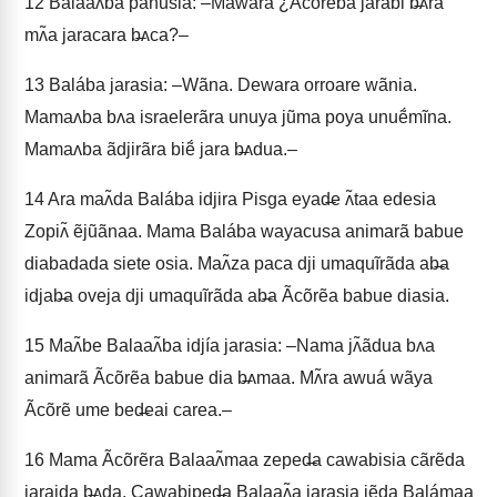
12
Balaaʌ̃ba panusia: –Mãwãra ¿Ãcõrẽba jarabi b̶ʌra
mʌ̃a jaracara b̶ʌca?–
13
Balába jarasia: –Wãna. Dewara orroare wãnia.
Mamaʌba bʌa israelerãra unuya jũma poya unuẽ́mĩna.
Mamaʌba ãdjirãra biẽ́ jara b̶ʌdua.–
14
Ara maʌ̃da Balába idjira Pisga eyad̶e ʌ̃taa edesia
Zopiʌ̃ ẽjũãnaa. Mama Balába wayacusa animarã babue
diabadada siete osia. Maʌ̃za paca dji umaquĩrãda ab̶a
idjab̶a oveja dji umaquĩrãda ab̶a Ãcõrẽa babue diasia.
15
Maʌ̃be Balaaʌ̃ba idjía jarasia: –Nama jʌ̃ãdua bʌa
animarã Ãcõrẽa babue dia b̶ʌmaa. Mʌ̃ra awuá wãya
Ãcõrẽ ume bed̶eai carea.–
16
Mama Ãcõrẽra Balaaʌ̃maa zeped̶a cawabisia cãrẽda
jaraida b̶ʌda. Cawabiped̶a Balaaʌ̃a jarasia jẽda Balámaa