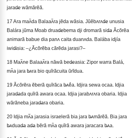
jarad̶e wãmãrẽã.
17
Ara maʌ̃da Balaaʌ̃ra jẽda wãsia. Jũẽbʌrʌd̶e unusia
Balára jũma Moab druad̶ebema dji dromarã sid̶a Ãcõrẽa
animarã babue dia panʌ caita duanʌda. Balába idjía
iwid̶isia: –¿Ãcõrẽba cãrẽda jarasi?–
18
Maʌ̃ne Balaaʌ̃ra nãwã bed̶easia: Zipor warra Balá,
mʌ̃a jara b̶ʌra bio quĩrãcuita ũrĩdua.
19
Ãcõrẽra ẽberã quĩrãca b̶ʌẽ́a. Idjira sewa ocaa. Idjia
jarad̶ada quĩrã awara ocaa. Idjia jarabʌrʌra obaria. Idjia
wãrãneba jarad̶ara obaria.
20
Idjia mʌ̃́a jarasia israelerã bia jara b̶ʌmãrẽã. Bia jara
b̶ʌduad̶a ad̶a bẽrã mʌ̃a quĩrã awara jaracara b̶ʌa.