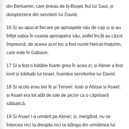
din Beniamin, care țineau de Iș-Boșet, fiul lui Saul, și
doisprezece din servitorii lui David.
16
Și au apucat fiecare pe aproapele său de cap și și-au
înfipt sabia în coasta aproapelui său, astfel încât au căzut
împreună; de aceea acel loc a fost numit Helcat-Hațurim,
care este în Gabaon.
17
Și a fost o bătălie foarte grea în acea zi; și Abner a fost
lovit și bărbații lui Israel, înaintea servitorilor lui David.
18
Și acolo erau trei fii ai Țeruiei: Ioab și Abișai și Asael;
și Asael era tot atât de iute de picior ca o căprioară
sălbatică.
19
Și Asael l-a urmărit pe Abner; și, mergând, nu se
întorcea nici la dreapta nici la stânga din urmărirea lui