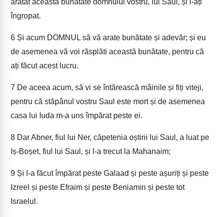
arătat această bunătate domnului vostru, lui Saul, și l-ați
îngropat.
6
Și acum DOMNUL să vă arate bunătate și adevăr; și eu
de asemenea vă voi răsplăti această bunătate, pentru că
ați făcut acest lucru.
7
De aceea acum, să vi se întărească mâinile și fiți viteji,
pentru că stăpânul vostru Saul este mort și de asemenea
casa lui Iuda m-a uns împărat peste ei.
8
Dar Abner, fiul lui Ner, căpetenia oștirii lui Saul, a luat pe
Iș-Boșet, fiul lui Saul, și l-a trecut la Mahanaim;
9
Și l-a făcut împărat peste Galaad și peste așuriți și peste
Izreel și peste Efraim și peste Beniamin și peste tot
Israelul.