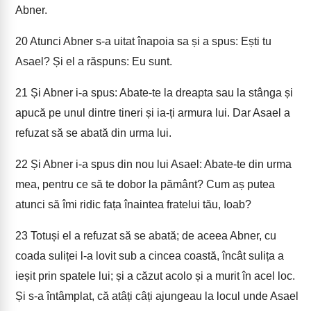
Abner.
20
Atunci Abner s-a uitat înapoia sa și a spus: Ești tu
Asael? Și el a răspuns: Eu sunt.
21
Și Abner i-a spus: Abate-te la dreapta sau la stânga și
apucă pe unul dintre tineri și ia-ți armura lui. Dar Asael a
refuzat să se abată din urma lui.
22
Și Abner i-a spus din nou lui Asael: Abate-te din urma
mea, pentru ce să te dobor la pământ? Cum aș putea
atunci să îmi ridic fața înaintea fratelui tău, Ioab?
23
Totuși el a refuzat să se abată; de aceea Abner, cu
coada suliței l-a lovit sub a cincea coastă, încât sulița a
ieșit prin spatele lui; și a căzut acolo și a murit în acel loc.
Și s-a întâmplat, că atâți câți ajungeau la locul unde Asael