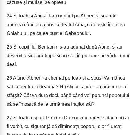
căzuse și murise, se opreau.
24
Și Ioab și Abișai l-au urmărit pe Abner; și soarele
apunea când au ajuns la dealul Ama, care este înaintea
Ghiahului, pe calea pustiei Gabaonului.
25
Și copiii lui Beniamin s-au adunat după Abner și au
devenit o singură trupă și au stat în picioare pe vârful unui
deal.
26
Atunci Abner l-a chemat pe Ioab și a spus: Va mânca
sabia pentru totdeauna? Nu știi tu că va fi amărăciune la
sfârșit? Cât va dura deci, până când vei porunci poporului
să se întoarcă de la urmărirea fraților săi?
27
Și Ioab a spus: Precum Dumnezeu trăiește, dacă nu ai
fi vorbit, cu siguranță că dimineața poporul s-ar fi urcat