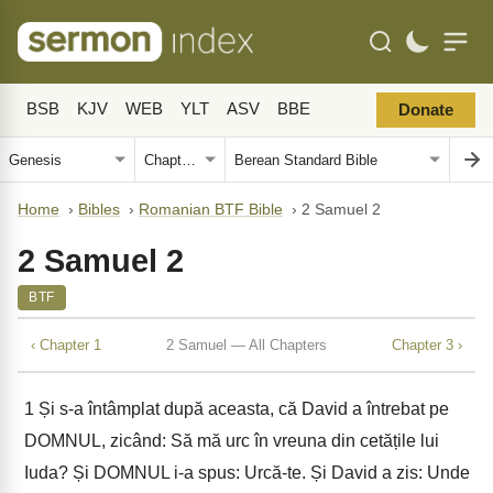
BSB
KJV
WEB
YLT
ASV
BBE
Donate
Home
›
Bibles
›
Romanian BTF Bible
›
2 Samuel 2
2 Samuel 2
BTF
‹ Chapter 1
2 Samuel — All Chapters
Chapter 3 ›
1
Și s-a întâmplat după aceasta, că David a întrebat pe
DOMNUL, zicând: Să mă urc în vreuna din cetățile lui
Iuda? Și DOMNUL i-a spus: Urcă-te. Și David a zis: Unde