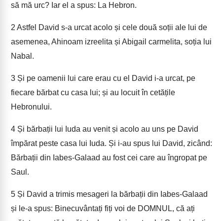
să mă urc? Iar el a spus: La Hebron.
2
Astfel David s-a urcat acolo și cele două soții ale lui de
asemenea, Ahinoam izreelita și Abigail carmelita, soția lui
Nabal.
3
Și pe oamenii lui care erau cu el David i-a urcat, pe
fiecare bărbat cu casa lui; și au locuit în cetățile
Hebronului.
4
Și bărbații lui Iuda au venit și acolo au uns pe David
împărat peste casa lui Iuda. Și i-au spus lui David, zicând:
Bărbații din Iabes-Galaad au fost cei care au îngropat pe
Saul.
5
Și David a trimis mesageri la bărbații din Iabes-Galaad
și le-a spus: Binecuvântați fiți voi de DOMNUL, că ați