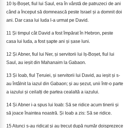
10
Iș-Boșet, fiul lui Saul, era în vârstă de patruzeci de ani
când a început să domnească peste Israel și a domnit doi
ani. Dar casa lui Iuda l-a urmat pe David.
11
Și timpul cât David a fost împărat în Hebron, peste
casa lui Iuda, a fost șapte ani și șase luni.
12
Și Abner, fiul lui Ner, și servitorii lui Iș-Boșet, fiul lui
Saul, au ieșit din Mahanaim la Gabaon.
13
Și Ioab, fiul Țeruiei, și servitorii lui David, au ieșit și s-
au întâlnit la iazul din Gabaon; și au șezut, unii într-o parte
a iazului și ceilalți de partea cealaltă a iazului.
14
Și Abner i-a spus lui Ioab: Să se ridice acum tinerii și
să joace înaintea noastră. Și Ioab a zis: Să se ridice.
15
Atunci s-au ridicat și au trecut după număr doisprezece