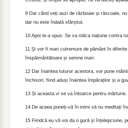
9
Dar când veți auzi de războaie și răscoale, nu v
dar nu este îndată sfârșitul.
10
Apoi le-a spus: Se va ridica națiune contra na
11
Și vor fi mari cutremure de pământ în diferite l
înspăimântătoare și semne mari.
12
Dar înaintea tuturor acestora, vor pune mâinil
închisori, fiind aduși înaintea împăraților și a g
13
Și aceasta vi se va întoarce pentru mărturie.
14
De aceea puneți-vă în inimi să nu meditați în
15
Fiindcă eu vă voi da o gură și înțelepciune, pe