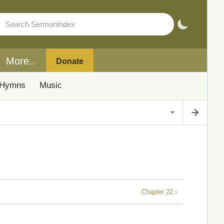
More..
Donate
Hymns
Music
Chapter 22 ›