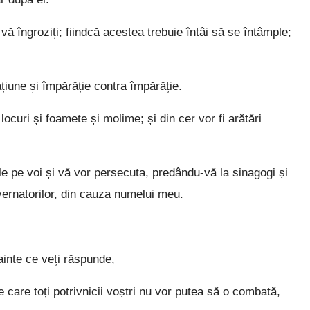
ă îngroziți; fiindcă acestea trebuie întâi să se întâmple;
țiune și împărăție contra împărăție.
ocuri și foamete și molime; și din cer vor fi arătări
e pe voi și vă vor persecuta, predându-vă la sinagogi și
uvernatorilor, din cauza numelui meu.
ainte ce veți răspunde,
 care toți potrivnicii voștri nu vor putea să o combată,