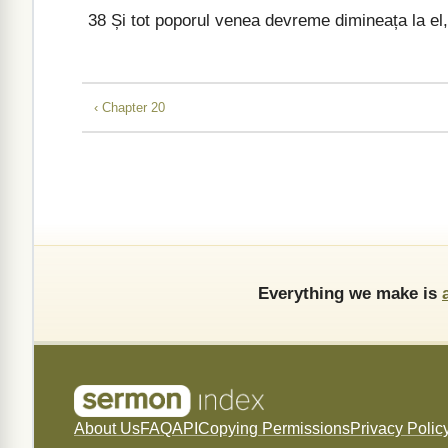
38
Și tot poporul venea devreme dimineața la el, 
‹ Chapter 20
Everything we make is
About Us
FAQ
API
Copying Permissions
Privacy Polic