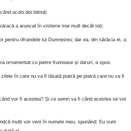
când acolo doi bănuți.
racă a aruncat în vistierie mai mult decât toți;
or pentru ofrandele lui Dumnezeu; dar ea, din sărăcia ei, a
a ornamentat cu pietre frumoase și daruri, a spus:
ilele în care nu va fi lăsată piatră pe piatră care nu va fi
r când vor fi acestea? Și ce semn va fi când acestea se vor
fiindcă mulți vor veni în numele meu, spunând: Eu sunt
r după ei.