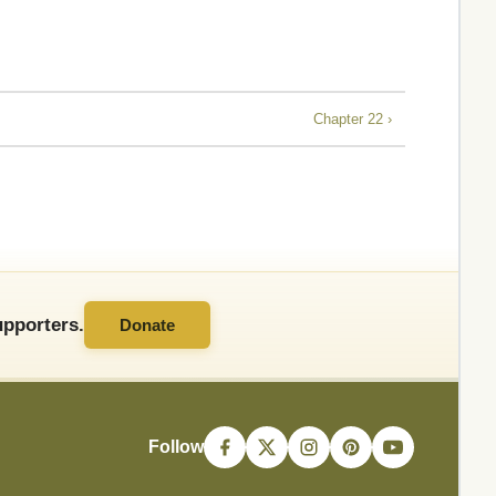
Chapter 22 ›
pporters.
Donate
Follow