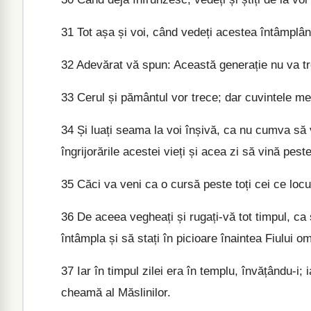
31
Tot așa și voi, când vedeți acestea întâmplân
32
Adevărat vă spun: Această generație nu va tre
33
Cerul și pământul vor trece; dar cuvintele me
34
Și luați seama la voi înșivă, ca nu cumva să v
îngrijorările acestei vieți și acea zi să vină pest
35
Căci va veni ca o cursă peste toți cei ce locu
36
De aceea vegheați și rugați-vă tot timpul, ca 
întâmpla și să stați în picioare înaintea Fiului om
37
Iar în timpul zilei era în templu, învățându-i;
cheamă al Măslinilor.