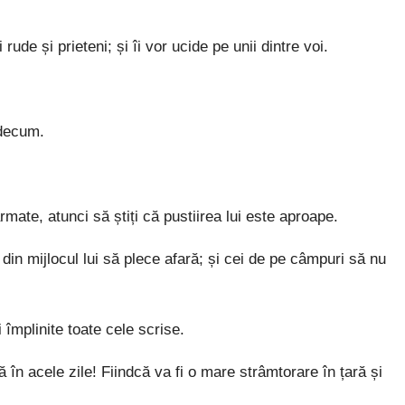
i rude și prieteni; și îi vor ucide pe unii dintre voi.
idecum.
mate, atunci să știți că pustiirea lui este aproape.
 din mijlocul lui să plece afară; și cei de pe câmpuri să nu
i împlinite toate cele scrise.
 în acele zile! Fiindcă va fi o mare strâmtorare în țară și