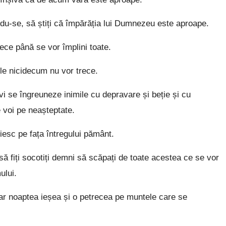
du-se, să știți că împărăția lui Dumnezeu este aproape.
ce până se vor împlini toate.
le nicidecum nu vor trece.
i se îngreuneze inimile cu depravare și beție și cu
e voi pe neașteptate.
iesc pe fața întregului pământ.
să fiți socotiți demni să scăpați de toate acestea ce se vor
ului.
 iar noaptea ieșea și o petrecea pe muntele care se