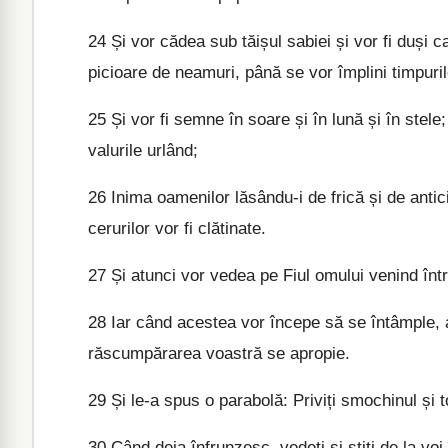
24
Și vor cădea sub tăișul sabiei și vor fi duși cap
picioare de neamuri, până se vor împlini timpuri
25
Și vor fi semne în soare și în lună și în stele
valurile urlând;
26
Inima oamenilor lăsându-i de frică și de antici
cerurilor vor fi clătinate.
27
Și atunci vor vedea pe Fiul omului venind într
28
Iar când acestea vor începe să se întâmple, at
răscumpărarea voastră se apropie.
29
Și le-a spus o parabolă: Priviți smochinul și to
30
Când deja înfrunzesc, vedeți și știți de la vo