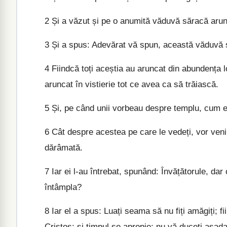
2
Și a văzut și pe o anumită văduvă săracă arun
3
Și a spus: Adevărat vă spun, această văduvă să
4
Fiindcă toți aceștia au aruncat din abundența l
aruncat în vistierie tot ce avea ca să trăiască.
5
Și, pe când unii vorbeau despre templu, cum er
6
Cât despre acestea pe care le vedeți, vor veni z
dărâmată.
7
Iar ei l-au întrebat, spunând: Învățătorule, da
întâmpla?
8
Iar el a spus: Luați seama să nu fiți amăgiți; 
Cristos; și timpul se apropie; nu vă duceți așada