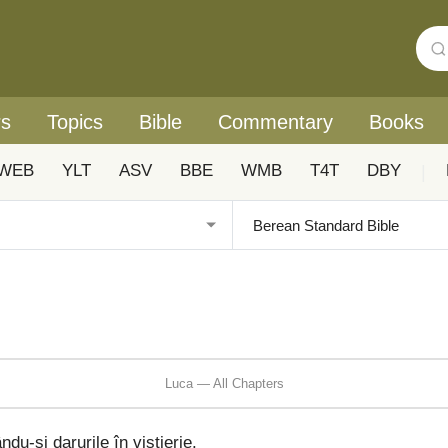
rs
Topics
Bible
Commentary
Books
WEB
YLT
ASV
BBE
WMB
T4T
DBY
|
Luca — All Chapters
ndu-și darurile în vistierie.