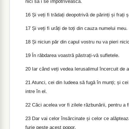
nici să i se împotrivească.
16
Și veți fi trădați deopotrivă de părinți și frați ș
17
Și veți fi urâți de toți din cauza numelui meu.
18
Și niciun păr din capul vostru nu va pieri nic
19
În răbdarea voastră păstrați-vă sufletele.
20
Iar când veți vedea Ierusalimul încercuit de ar
21
Atunci, cei din Iudeea să fugă în munți; și cei
intre în el.
22
Căci acelea vor fi zilele răzbunării, pentru a f
23
Dar vai celor însărcinate și celor ce alăptează
furie peste acest popor.