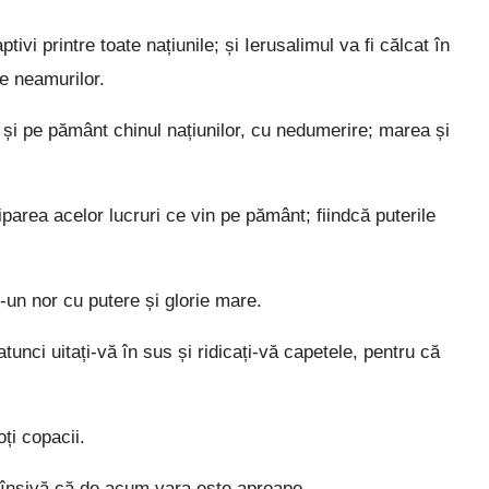
tivi printre toate națiunile; și Ierusalimul va fi călcat în
le neamurilor.
; și pe pământ chinul națiunilor, cu nedumerire; marea și
parea acelor lucruri ce vin pe pământ; fiindcă puterile
-un nor cu putere și glorie mare.
unci uitați-vă în sus și ridicați-vă capetele, pentru că
ți copacii.
i înșivă că de acum vara este aproape.