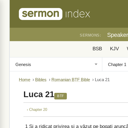
Speake
SERMONS:
BSB
KJV
Home
›
Bibles
›
Romanian BTF Bible
›
Luca 21
Luca 21
BTF
‹ Chapter 20
1
Și a ridicat privirea și a văzut pe bogați aruncâ