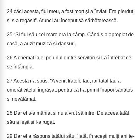
24
căci acesta, fiul meu, a fost mort și a înviat. Era pierdut
și s-a regăsit”. Atunci au început să sărbătorească.
25
“Și fiul său cel mare era la câmp. Când s-a apropiat de
casă, a auzit muzică și dansuri.
26
A chemat la el pe unul dintre servitori și l-a întrebat ce
se întâmplă.
27
Acesta i-a spus: “A venit fratele tău, iar tatăl tău a
omorât vițelul îngrășat, pentru că l-a primit înapoi sănătos
și nevătămat.
28
Dar el s-a mâniat și nu a vrut să intre. De aceea tatăl
său a ieșit și l-a rugat.
29
Dar el a răspuns tatălui său: “Iată, în acești mulți ani te-