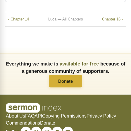
‹ Chapter 14
Luca — All Chapters
Chapter 16 ›
Everything we make is
available for free
because of
a generous community of supporters.
Donate
About Us
FAQ
API
Copying Permissions
Privacy Policy
Commendations
Donate