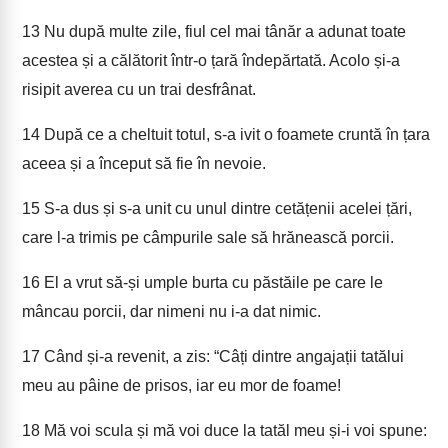
13
Nu după multe zile, fiul cel mai tânăr a adunat toate
acestea și a călătorit într-o țară îndepărtată. Acolo și-a
risipit averea cu un trai desfrânat.
14
După ce a cheltuit totul, s-a ivit o foamete cruntă în țara
aceea și a început să fie în nevoie.
15
S-a dus și s-a unit cu unul dintre cetățenii acelei țări,
care l-a trimis pe câmpurile sale să hrănească porcii.
16
El a vrut să-și umple burta cu păstăile pe care le
mâncau porcii, dar nimeni nu i-a dat nimic.
17
Când și-a revenit, a zis: “Câți dintre angajații tatălui
meu au pâine de prisos, iar eu mor de foame!
18
Mă voi scula și mă voi duce la tatăl meu și-i voi spune: