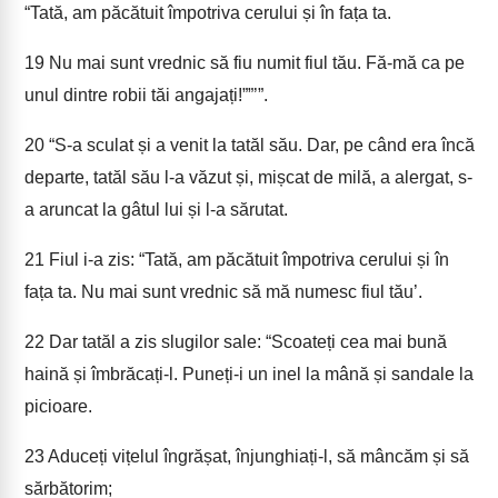
“Tată, am păcătuit împotriva cerului și în fața ta.
19
Nu mai sunt vrednic să fiu numit fiul tău. Fă-mă ca pe
unul dintre robii tăi angajați!””’”.
20
“S-a sculat și a venit la tatăl său. Dar, pe când era încă
departe, tatăl său l-a văzut și, mișcat de milă, a alergat, s-
a aruncat la gâtul lui și l-a sărutat.
21
Fiul i-a zis: “Tată, am păcătuit împotriva cerului și în
fața ta. Nu mai sunt vrednic să mă numesc fiul tău’.
22
Dar tatăl a zis slugilor sale: “Scoateți cea mai bună
haină și îmbrăcați-l. Puneți-i un inel la mână și sandale la
picioare.
23
Aduceți vițelul îngrășat, înjunghiați-l, să mâncăm și să
sărbătorim;