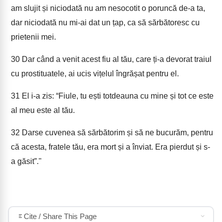
am slujit și niciodată nu am nesocotit o poruncă de-a ta,
dar niciodată nu mi-ai dat un țap, ca să sărbătoresc cu
prietenii mei.
30
Dar când a venit acest fiu al tău, care ți-a devorat traiul
cu prostituatele, ai ucis vițelul îngrășat pentru el.
31
El i-a zis: “Fiule, tu ești totdeauna cu mine și tot ce este
al meu este al tău.
32
Darse cuvenea să sărbătorim și să ne bucurăm, pentru
că acesta, fratele tău, era mort și a înviat. Era pierdut și s-
a găsit”."
Cite / Share This Page