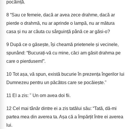
pocăință.
8
“Sau ce femeie, dacă ar avea zece drahme, dacă ar
pierde o drahmă, nu ar aprinde o lampă, nu ar mătura
casa și nu ar căuta cu sârguință până ce ar găsi-o?
9
După ce o găsește, își cheamă prietenele și vecinele,
spunând: “Bucurați-vă cu mine, căci am găsit drahma pe
care o pierdusem!”.
10
Tot așa, vă spun, există bucurie în prezența îngerilor lui
Dumnezeu pentru un păcătos care se pocăiește."
11
El a zis: " Un om avea doi fii.
12
Cel mai tânăr dintre ei a zis tatălui său: “Tată, dă-mi
partea mea din averea ta. Așa că a împărțit între ei averea
lui.