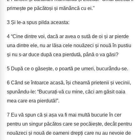
primește pe păcătoși și mănâncă cu ei."
3
Și le-a spus pilda aceasta:
4
“Cine dintre voi, dacă ar avea o sută de oi și ar pierde
una dintre ele, nu ar lăsa cele nouăzeci și nouă în pustiu
și nu s-ar duce după cea pierdută, până o va găsi?
5
După ce o găsește, o poartă pe umeri, bucurându-se.
6
Când se întoarce acasă, își cheamă prietenii și vecinii,
spunându-le: “Bucurați-vă cu mine, căci am găsit oaia
mea care era pierdută!”.
7
Eu vă spun că și așa va fi mai multă bucurie în cer
pentru un singur păcătos care se pocăiește, decât pentru
nouăzeci și nouă de oameni drepți care nu au nevoie de