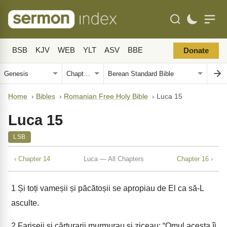
BSB
KJV
WEB
YLT
ASV
BBE
Donate
Home
›
Bibles
›
Romanian Free Holy Bible
›
Luca 15
Luca 15
LSB
‹ Chapter 14
Luca — All Chapters
Chapter 16 ›
1
Și toți vameșii și păcătoșii se apropiau de El ca să-L
asculte.
2
Fariseii și cărturarii murmurau și ziceau: “Omul acesta îi