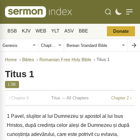
BSB
KJV
WEB
YLT
ASV
BBE
Donate
Home
›
Bibles
›
Romanian Free Holy Bible
›
Titus 1
Titus 1
LSB
‹ Chapter 0
Titus — All Chapters
Chapter 2 ›
1
Pavel, slujitor al lui Dumnezeu și apostol al lui Isus
Hristos, după credința celor aleși de Dumnezeu și după
cunoștința adevărului, care este potrivit cu evlavia,