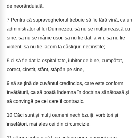
de neorânduială.
7
Pentru că supraveghetorul trebuie să fie fără vină, ca un
administrator al lui Dumnezeu, să nu se mulțumească cu
sine, să nu se mânie ușor, să nu fie dat la vin, să nu fie
violent, să nu fie lacom la câștiguri necinstite;
8
ci să fie dat la ospitalitate, iubitor de bine, cumpătat,
corect, cinstit, sfânt, stăpân pe sine,
9
să se țină de cuvântul credincios, care este conform
învățăturii, ca să poată îndemna în doctrina sănătoasă și
să convingă pe cei care îl contrazic.
10
Căci sunt și mulți oameni nechibzuiți, vorbitori și
înșelători, mai ales cei din circumcizie,
11
cărora trebuie să li se astupe gura, oameni care