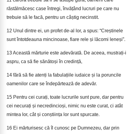
răstălmăcesc case întregi, învățând lucruri pe care nu
trebuie să le facă, pentru un câștig necinstit.
12
Unul dintre ei, un profet de-al lor, a spus: “Creștinele
sunt întotdeauna mincinoase, fiare rele și lăcomi leneși”.
13
Această mărturie este adevărată. De aceea, mustrați-i
aspru, ca să fie sănătoși în credință,
14
fără să fie atenți la fabulațiile iudaice și la poruncile
oamenilor care se îndepărtează de adevăr.
15
Pentru cei curați, toate lucrurile sunt pure, dar pentru
cei necurați și necredincioși, nimic nu este curat, ci atât
mintea lor, cât și conștiința lor sunt spurcate.
16
Ei mărturisesc că îl cunosc pe Dumnezeu, dar prin