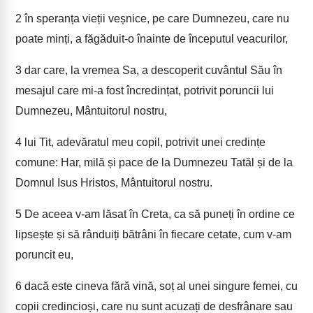
2
în speranța vieții veșnice, pe care Dumnezeu, care nu
poate minți, a făgăduit-o înainte de începutul veacurilor,
3
dar care, la vremea Sa, a descoperit cuvântul Său în
mesajul care mi-a fost încredințat, potrivit poruncii lui
Dumnezeu, Mântuitorul nostru,
4
lui Tit, adevăratul meu copil, potrivit unei credințe
comune: Har, milă și pace de la Dumnezeu Tatăl și de la
Domnul Isus Hristos, Mântuitorul nostru.
5
De aceea v-am lăsat în Creta, ca să puneți în ordine ce
lipsește și să rânduiți bătrâni în fiecare cetate, cum v-am
poruncit eu,
6
dacă este cineva fără vină, soț al unei singure femei, cu
copii credincioși, care nu sunt acuzați de desfrânare sau