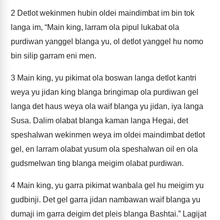
2
Detlot wekinmen hubin oldei maindimbat im bin tok
langa im, “Main king, larram ola pipul lukabat ola
purdiwan yanggel blanga yu, ol detlot yanggel hu nomo
bin silip garram eni men.
3
Main king, yu pikimat ola boswan langa detlot kantri
weya yu jidan king blanga bringimap ola purdiwan gel
langa det haus weya ola waif blanga yu jidan, iya langa
Susa. Dalim olabat blanga kaman langa Hegai, det
speshalwan wekinmen weya im oldei maindimbat detlot
gel, en larram olabat yusum ola speshalwan oil en ola
gudsmelwan ting blanga meigim olabat purdiwan.
4
Main king, yu garra pikimat wanbala gel hu meigim yu
gudbinji. Det gel garra jidan nambawan waif blanga yu
dumaji im garra deigim det pleis blanga Bashtai.” Lagijat