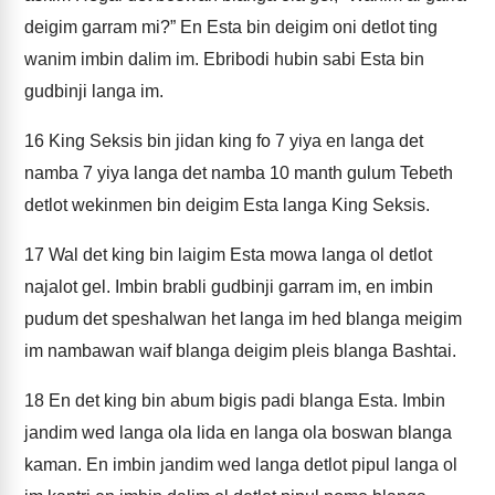
deigim garram mi?” En Esta bin deigim oni detlot ting
wanim imbin dalim im. Ebribodi hubin sabi Esta bin
gudbinji langa im.
16
King Seksis bin jidan king fo 7 yiya en langa det
namba 7 yiya langa det namba 10 manth gulum Tebeth
detlot wekinmen bin deigim Esta langa King Seksis.
17
Wal det king bin laigim Esta mowa langa ol detlot
najalot gel. Imbin brabli gudbinji garram im, en imbin
pudum det speshalwan het langa im hed blanga meigim
im nambawan waif blanga deigim pleis blanga Bashtai.
18
En det king bin abum bigis padi blanga Esta. Imbin
jandim wed langa ola lida en langa ola boswan blanga
kaman. En imbin jandim wed langa detlot pipul langa ol