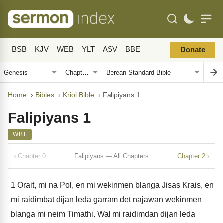
BSB
KJV
WEB
YLT
ASV
BBE
Donate
Home
›
Bibles
›
Kriol Bible
›
Falipiyans 1
Falipiyans 1
WBT
‹ Chapter 0
Falipiyans — All Chapters
Chapter 2 ›
1
Orait, mi na Pol, en mi wekinmen blanga Jisas Krais, en
mi raidimbat dijan leda garram det najawan wekinmen
blanga mi neim Timathi. Wal mi raidimdan dijan leda