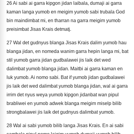
26
Ai sabi ai garra kipgon jidan laibala, dumaji ai garra
kaman langa yumob en meigim yumob sabi trubala God
bin maindimbat mi, en tharran na garra meigim yumob
preisimbat Jisas Krais detmatj.
27
Wal det gudnyus blanga Jisas Krais dalim yumob hau
blanga jidan, en nomeda wanim garra hepin langa mi, bat
stil yumob garra jidan gudbalawei jis laik det wed
dalimbat yumob blanga jidan. Maitbi ai garra kaman en
luk yumob. Ai nomo sabi. Bat if yumob jidan gudbalawei
jis laik det wed dalimbat yumob blanga jidan, wal ai garra
irrim det nyus weya yumob kipgon jidanbat wan pipul
brabliwei en yumob adwek blanga meigim miselp bilib
strongbalawei jis laik det gudnyus dalimbat yumob.
28
Wal ai sabi yumob bilib langa Jisas Krais. En ai sabi