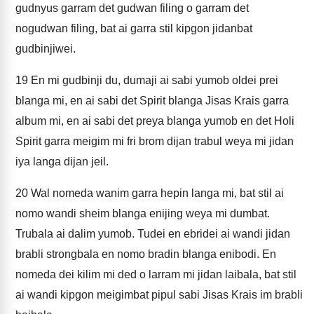
gudnyus garram det gudwan filing o garram det
nogudwan filing, bat ai garra stil kipgon jidanbat
gudbinjiwei.
19
En mi gudbinji du, dumaji ai sabi yumob oldei prei
blanga mi, en ai sabi det Spirit blanga Jisas Krais garra
album mi, en ai sabi det preya blanga yumob en det Holi
Spirit garra meigim mi fri brom dijan trabul weya mi jidan
iya langa dijan jeil.
20
Wal nomeda wanim garra hepin langa mi, bat stil ai
nomo wandi sheim blanga enijing weya mi dumbat.
Trubala ai dalim yumob. Tudei en ebridei ai wandi jidan
brabli strongbala en nomo bradin blanga enibodi. En
nomeda dei kilim mi ded o larram mi jidan laibala, bat stil
ai wandi kipgon meigimbat pipul sabi Jisas Krais im brabli