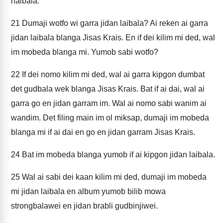
haibala.
21
Dumaji wotfo wi garra jidan laibala? Ai reken ai garra
jidan laibala blanga Jisas Krais. En if dei kilim mi ded, wal
im mobeda blanga mi. Yumob sabi wotfo?
22
If dei nomo kilim mi ded, wal ai garra kipgon dumbat
det gudbala wek blanga Jisas Krais. Bat if ai dai, wal ai
garra go en jidan garram im. Wal ai nomo sabi wanim ai
wandim. Det filing main im ol miksap, dumaji im mobeda
blanga mi if ai dai en go en jidan garram Jisas Krais.
24
Bat im mobeda blanga yumob if ai kipgon jidan laibala.
25
Wal ai sabi dei kaan kilim mi ded, dumaji im mobeda
mi jidan laibala en album yumob bilib mowa
strongbalawei en jidan brabli gudbinjiwei.