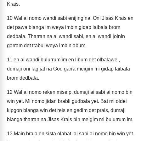
Krais.
10
Wal ai nomo wandi sabi enijing na. Oni Jisas Krais en
det pawa blanga im weya imbin gidap laibala brom
dedbala. Tharran na ai wandi sabi, en ai wandi joinin
garram det trabul weya imbin abum,
11
en ai wandi bulurrum im en libum det olbalawei,
dumaji oni lagijat na God garra meigim mi gidap laibala
brom dedbala.
12
Wal ai nomo reken miselp, dumaji ai sabi ai nomo bin
win yet. Mi nomo jidan brabli gudbala yet. Bat mi oldei
kipgon blanga win det reis en gedim det prais, dumaji
blanga tharran na Jisas Krais bin meigim mi bulurrum im.
13
Main braja en sista olabat, ai sabi ai nomo bin win yet.