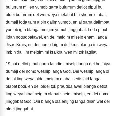
bulurrum mi, en yumob garra bulurrum detlot pipul hu
oldei bulurrum det wei weya melabat bin shoum olabat,
dumaji loda taim aibin dalim yumob, en ai garra dalimbat
yumob igin blanga meigim yumob jinggabat. Loda pipul
jidan nogudbalawei, en dei meigim miselp enami langa
Jisas Krais, en dei nomo laigim det kros blanga im weya
imbin dai. Im meigim mi kraikrai wen mi tok lagijat,
19
bat detlot pipul garra faindim miselp langa det helfaiya,
dumaji dei nomo weship langa God. Dei weship langa ol
detlot ting weya oldei meigim olabat sedisfaid langa
olabat bodi, en dei oldei tok praudbalawei blanga detlot
ting weya bina meigim olabat sheim miselp, en dei nomo
jinggabat God. Oni blanga ola enijing langa dijan wel dei
oldei jinggabat.