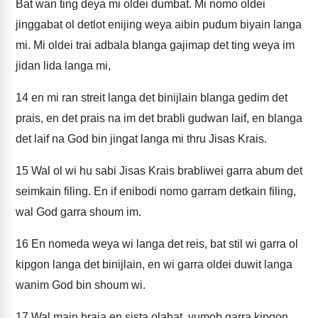
Bat wan ting deya mi oldei dumbat. Mi nomo oldei
jinggabat ol detlot enijing weya aibin pudum biyain langa
mi. Mi oldei trai adbala blanga gajimap det ting weya im
jidan lida langa mi,
14
en mi ran streit langa det binijlain blanga gedim det
prais, en det prais na im det brabli gudwan laif, en blanga
det laif na God bin jingat langa mi thru Jisas Krais.
15
Wal ol wi hu sabi Jisas Krais brabliwei garra abum det
seimkain filing. En if enibodi nomo garram detkain filing,
wal God garra shoum im.
16
En nomeda weya wi langa det reis, bat stil wi garra ol
kipgon langa det binijlain, en wi garra oldei duwit langa
wanim God bin shoum wi.
17
Wal main braja en sista olabat, yumob garra kipgon