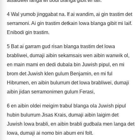
atsaidwei langa wi bodi blanga gibit wi laif.
4
Wal yumob jinggabat na. If ai wandim, ai gin trastim det
serramoni. Ai gin trastim detkain lowa blanga gibit mi laif.
Enibodi gin trastim.
5
Bat ai garram gud risan blanga trastim det lowa
brabliwei, dumaji aibin sekamsais wen aibin wanwik ol,
en main mami en dedi dubala bin Juwish pipul, en mi
brom det Juwish klen gulum Benjamin, en mi ful
Hibrumen, en aibin bulurrum det lowa brabliwei, dumaji
aibin jidan serramonimen gulum Ferasi,
6
en aibin oldei meigim trabul blanga ola Juwish pipul
hubin bulurrum Jisas Krais, dumaji aibin laigim det
Juwish lowa brabli, en aibin brabli gudbala men langa det
lowa, dumaji ai nomo bin abum eni folt.