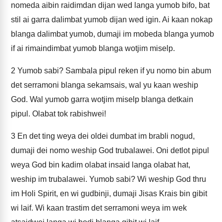
nomeda aibin raidimdan dijan wed langa yumob bifo, bat
stil ai garra dalimbat yumob dijan wed igin. Ai kaan nokap
blanga dalimbat yumob, dumaji im mobeda blanga yumob
if ai rimaindimbat yumob blanga wotjim miselp.
2
Yumob sabi? Sambala pipul reken if yu nomo bin abum
det serramoni blanga sekamsais, wal yu kaan weship
God. Wal yumob garra wotjim miselp blanga detkain
pipul. Olabat tok rabishwei!
3
En det ting weya dei oldei dumbat im brabli nogud,
dumaji dei nomo weship God trubalawei. Oni detlot pipul
weya God bin kadim olabat insaid langa olabat hat,
weship im trubalawei. Yumob sabi? Wi weship God thru
im Holi Spirit, en wi gudbinji, dumaji Jisas Krais bin gibit
wi laif. Wi kaan trastim det serramoni weya im wek