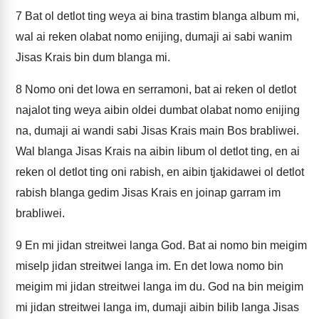
7
Bat ol detlot ting weya ai bina trastim blanga album mi,
wal ai reken olabat nomo enijing, dumaji ai sabi wanim
Jisas Krais bin dum blanga mi.
8
Nomo oni det lowa en serramoni, bat ai reken ol detlot
najalot ting weya aibin oldei dumbat olabat nomo enijing
na, dumaji ai wandi sabi Jisas Krais main Bos brabliwei.
Wal blanga Jisas Krais na aibin libum ol detlot ting, en ai
reken ol detlot ting oni rabish, en aibin tjakidawei ol detlot
rabish blanga gedim Jisas Krais en joinap garram im
brabliwei.
9
En mi jidan streitwei langa God. Bat ai nomo bin meigim
miselp jidan streitwei langa im. En det lowa nomo bin
meigim mi jidan streitwei langa im du. God na bin meigim
mi jidan streitwei langa im, dumaji aibin bilib langa Jisas