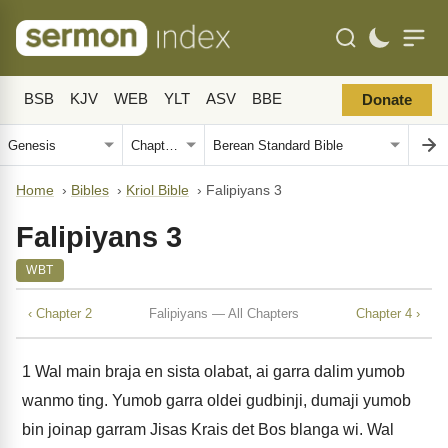
BSB
KJV
WEB
YLT
ASV
BBE
Donate
Home
›
Bibles
›
Kriol Bible
›
Falipiyans 3
Falipiyans 3
WBT
‹ Chapter 2
Falipiyans — All Chapters
Chapter 4 ›
1
Wal main braja en sista olabat, ai garra dalim yumob
wanmo ting. Yumob garra oldei gudbinji, dumaji yumob
bin joinap garram Jisas Krais det Bos blanga wi. Wal