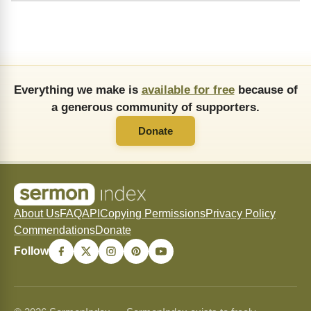
Everything we make is
available for free
because of
a generous community of supporters.
Donate
About Us
FAQ
API
Copying Permissions
Privacy Policy
Commendations
Donate
Follow