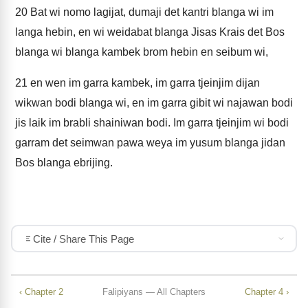
20
Bat wi nomo lagijat, dumaji det kantri blanga wi im
langa hebin, en wi weidabat blanga Jisas Krais det Bos
blanga wi blanga kambek brom hebin en seibum wi,
21
en wen im garra kambek, im garra tjeinjim dijan
wikwan bodi blanga wi, en im garra gibit wi najawan bodi
jis laik im brabli shainiwan bodi. Im garra tjeinjim wi bodi
garram det seimwan pawa weya im yusum blanga jidan
Bos blanga ebrijing.
Cite / Share This Page
‹ Chapter 2
Falipiyans — All Chapters
Chapter 4 ›