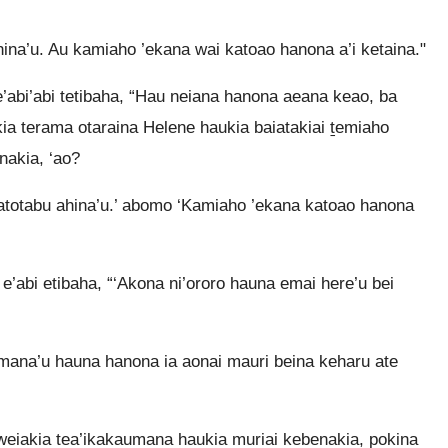
ina’u. Au kamiaho ’ekana wai katoao hanona a’i ketaina."
e’abi’abi tetibaha, “Hau neiana hanona aeana keao, ba
kia terama otaraina Helene haukia baiatakiai ṯemiaho
nakia, ‘ao?
katotabu ahina’u.’ abomo ‘Kamiaho ’ekana katoao hanona
 e’abi etibaha, “‘Akona ni’ororo hauna emai here’u bei
umana’u hauna hanona ia aonai mauri beina keharu ate
eiakia tea’ikakaumana haukia muriai kebenakia, pokina