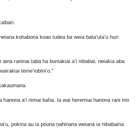
aibari.
 neiana kohabona koao Iudea ba weia bata’uta’u huri
ina raninai taba ha buniakiai a’i nibabai, neiakia aba
irakiai teme’iobini’o."
’ikakaumana.
a hanona a’i nimai baha. Ia wai heremiai hanona rani mo
a’u, pokina au ia pouna ṉahinana weiana ia nibabaina