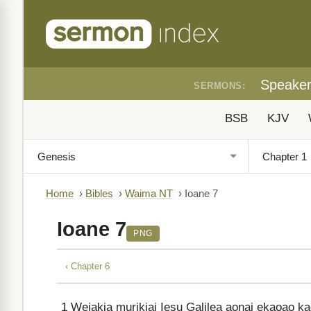
Speake
SERMONS:
BSB
KJV
Home
›
Bibles
›
Waima NT
›
Ioane 7
Ioane 7
PNG
‹ Chapter 6
1
Weiakia murikiai Iesu Galilea aonai ekaoao ka