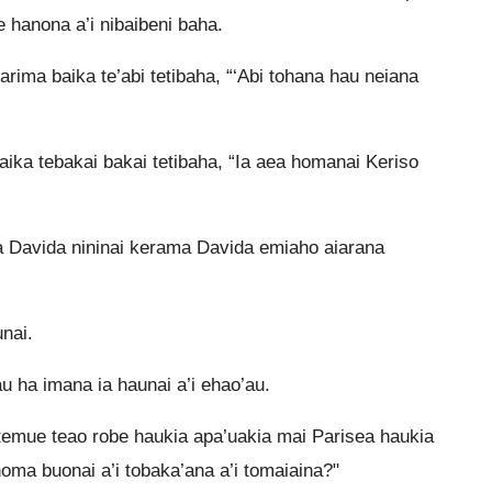
e hanona a’i nibaibeni baha.
arima baika te’abi tetibaha, “‘Abi tohana hau neiana
baika tebakai bakai tetibaha, “Ia aea homanai Keriso
na Davida nininai kerama Davida emiaho aiarana
nai.
au ha imana ia haunai a’i ehao’au.
temue teao robe haukia apa’uakia mai Parisea haukia
homa buonai a’i tobaka’ana a’i tomaiaina?"