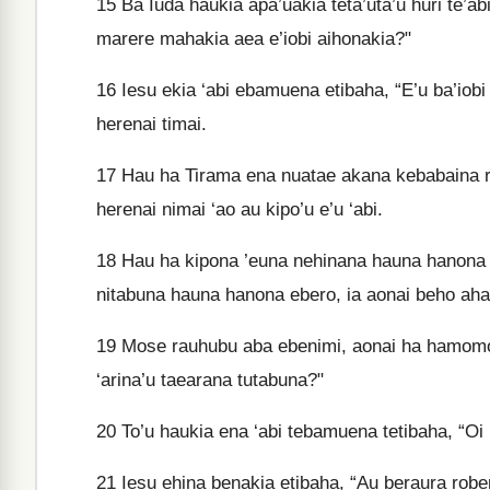
15
Ba Iuda haukia apa’uakia teta’uta’u huri te’ab
marere mahakia aea e’iobi aihonakia?"
16
Iesu ekia ‘abi ebamuena etibaha, “E’u ba’iobi 
herenai timai.
17
Hau ha Tirama ena nuatae akana kebabaina ran
herenai nimai ‘ao au kipo’u e’u ‘abi.
18
Hau ha kipona ’euna nehinana hauna hanona
nitabuna hauna hanona ebero, ia aonai beho aha’
19
Mose rauhubu aba ebenimi, aonai ha hamomom
‘arina’u taearana tutabuna?"
20
To’u haukia ena ‘abi tebamuena tetibaha, “Oi 
21
Iesu ehina benakia etibaha, “Au beraura robe