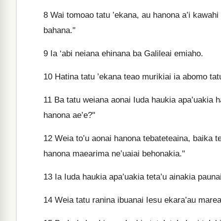
8
Wai tomoao tatu ’ekana, au hanona a’i kawahi t
bahana."
9
Ia ‘abi neiana ehinana ba Galileai emiaho.
10
Hatina tatu ’ekana teao murikiai ia abomo tatu
11
Ba tatu weiana aonai Iuda haukia apa’uakia h
hanona ae’e?"
12
Weia to’u aonai hanona tebateteaina, baika te’
hanona maearima ne’uaiai behonakia."
13
Ia Iuda haukia apa’uakia teta’u ainakia paunai,
14
Weia tatu ranina ibuanai Iesu ekara’au marea