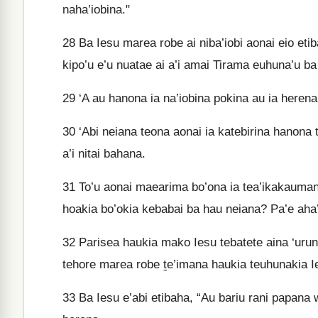
naha’iobina."
28
Ba Iesu marea robe ai niba’iobi aonai eio etib
kipo’u e’u nuatae ai a’i amai Tirama euhuna’u ba 
29
‘A au hanona ia na’iobina pokina au ia heren
30
‘Abi neiana teona aonai ia katebirina hanona 
a’i nitai bahana.
31
To’u aonai maearima bo’ona ia tea’ikakaumana 
hoakia bo’okia kebabai ba hau neiana? Pa’e aha’
32
Parisea haukia mako Iesu tebatete aina ‘urun
tehore marea robe ṯe’imana haukia teuhunakia Ie
33
Ba Iesu e’abi etibaha, “Au bariu rani papan