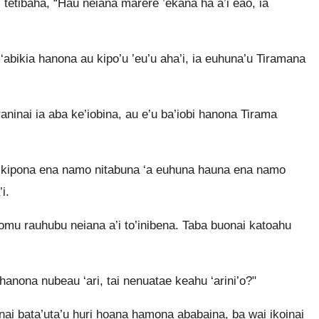
i tetibaha, “Hau neiana marere ’ekana ha a’i eao, ia
‘abikia hanona au kipo’u ’eu’u aha’i, ia euhuna’u Tiramana
inai ia aba ke’iobina, au e’u ba’iobi hanona Tirama
 kipona ena namo nitabuna ‘a euhuna hauna ena namo
i.
u rauhubu neiana a’i to’inibena. Taba buonai katoahu
hanona nubeau ‘ari, tai nenuatae keahu ‘arini’o?"
nai bata’uta’u huri hoana hamona ababaina, ba wai ikoinai