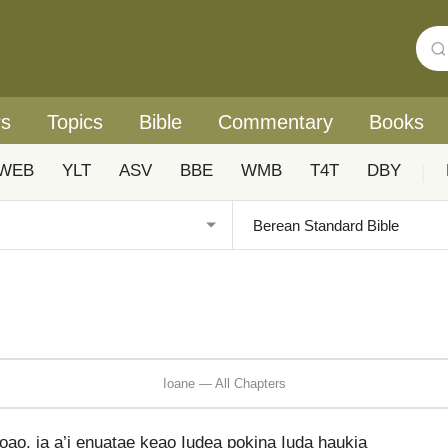
rs
Topics
Bible
Commentary
Books
WEB
YLT
ASV
BBE
WMB
T4T
DBY
|
Ioane — All Chapters
oao, ia a’i enuatae keao Iudea pokina Iuda haukia