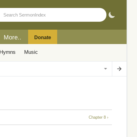
More..
Donate
Hymns
Music
Chapter 8 ›