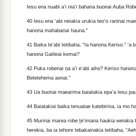
Iesu ena nuabi a’i nia’i bahana buonai Auba Rob
40
Iesu ena ‘abi neiakia urukia teo’o raninai mae
hanona mahabanai hauna."
41
Baika te’abi tetibaha, “Ia hanona Keriso.” ‘a 
hanona Galileai kemai?
42
Puka robenai ṉa a’i e’abi aiho? Keriso hano
Betelehema aonai."
43
Ua buonai maearima baiatakia epa’a Iesu pau
44
Baiatakiai baika tenuatae katebirina, ia mo h
45
Murinai marea robe ṯe’imana haukia weiakia 
herekia, ba ia tehore tebakainakia tetibaha, “Ae