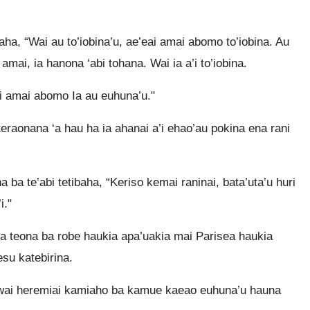
aha, “Wai au to’iobina’u, ae’eai amai abomo to’iobina. Au
amai, ia hanona ‘abi tohana. Wai ia a’i to’iobina.
ai amai abomo Ia au euhuna’u."
teraonana ‘a hau ha ia ahanai a’i ehao’au pokina ena rani
ba te’abi tetibaha, “Keriso kemai raninai, bata’uta’u huri
i."
a teona ba robe haukia apa’uakia mai Parisea haukia
su katebirina.
a wai heremiai kamiaho ba kamue kaeao euhuna’u hauna