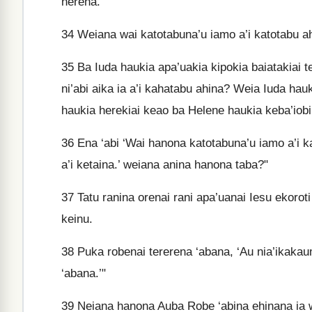
herena.
34
Weiana wai katotabuna’u iamo a’i katotabu ah
35
Ba Iuda haukia apa’uakia kipokia baiatakiai t
ni’abi aika ia a’i kahatabu ahina? Weia Iuda hau
haukia herekiai keao ba Helene haukia keba’iobi
36
Ena ‘abi ‘Wai hanona katotabuna’u iamo a’i 
a’i ketaina.’ weiana anina hanona taba?"
37
Tatu ranina orenai rani apa’uanai Iesu ekoroti
keinu.
38
Puka robenai tererena ‘abana, ‘Au nia’ikaka
‘abana.’"
39
Neiana hanona Auba Robe ‘abina ehinana ia w