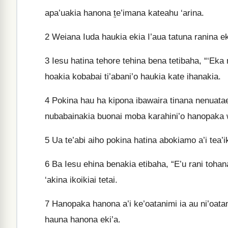
apa’uakia hanona ṯe’imana kateahu ‘arina.
2
Weiana Iuda haukia ekia I’aua tatuna ranina ek
3
Iesu hatina tehore tehina bena tetibaha, “‘Eka
hoakia kobabai ti’abani’o haukia kate ihanakia.
4
Pokina hau ha kipona ibawaira tinana nenuatae a
nubabainakia buonai moba karahini’o hanopaka wa
5
Ua te’abi aiho pokina hatina abokiamo a’i tea
6
Ba Iesu ehina benakia etibaha, “E’u rani tohan
‘akina ikoikiai tetai.
7
Hanopaka hanona a’i ke’oatanimi ia au ni’oatan
hauna hanona eki’a.