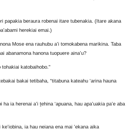
i papakia beraura robenai itare tubenakia. (Itare akana
a’abami herekiai emai.)
hanona Mose ena rauhubu a’i tomokabena marikina. Taba
nai abanamona hanona tuopuere aina’u?
o tohakiai katobaihobo."
bakai bakai tetibaha, “titabuna kateahu ‘arina hauna
 ha ia herenai a’i ṯehina ‘apuana, hau apa’uakia pa’e aba
i ke’iobina, ia hau neiana ena mai ’ekana aika