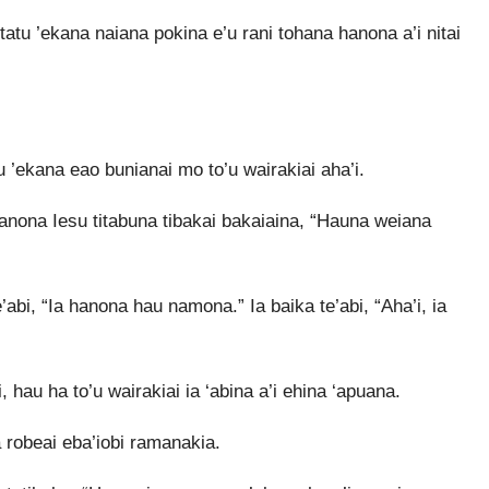
atu ’ekana naiana pokina e’u rani tohana hanona a’i nitai
 ’ekana eao bunianai mo to’u wairakiai aha’i.
anona Iesu titabuna tibakai bakaiaina, “Hauna weiana
abi, “Ia hanona hau namona.” Ia baika te’abi, “Aha’i, ia
 hau ha to’u wairakiai ia ‘abina a’i ehina ‘apuana.
 robeai eba’iobi ramanakia.