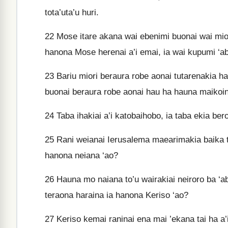
tota’uta’u huri.
22
Mose itare akana wai ebenimi buonai wai mior
hanona Mose herenai a’i emai, ia wai kupumi ‘ab
23
Bariu miori beraura robe aonai tutarenakia 
buonai beraura robe aonai hau ha hauna maikoi
24
Taba ihakiai a’i katobaihobo, ia taba ekia ber
25
Rani weianai Ierusalema maearimakia baika te
hanona neiana ‘ao?
26
Hauna mo naiana to’u wairakiai neiroro ba ‘abi
teraona haraina ia hanona Keriso ‘ao?
27
Keriso kemai raninai ena mai ’ekana tai ha a’