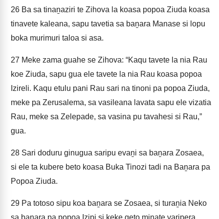
26
Ba sa tinaṉaziri te Zihova la koasa popoa Ziuda koasa
tinavete kaleana, sapu tavetia sa baṉara Manase si lopu
boka murimuri taloa si asa.
27
Meke zama guahe se Zihova: “Kaqu tavete la nia Rau
koe Ziuda, sapu gua ele tavete la nia Rau koasa popoa
Izireli. Kaqu etulu pani Rau sari na tinoni pa popoa Ziuda,
meke pa Zerusalema, sa vasileana lavata sapu ele vizatia
Rau, meke sa Zelepade, sa vasina pu tavahesi si Rau,”
gua.
28
Sari doduru ginugua saripu evaṉi sa baṉara Zosaea,
si ele ta kubere beto koasa Buka Tinozi tadi na Baṉara pa
Popoa Ziuda.
29
Pa totoso sipu koa baṉara se Zosaea, si turaṉia Neko
sa baṉara pa popoa Izipi si keke qeto minate varipera