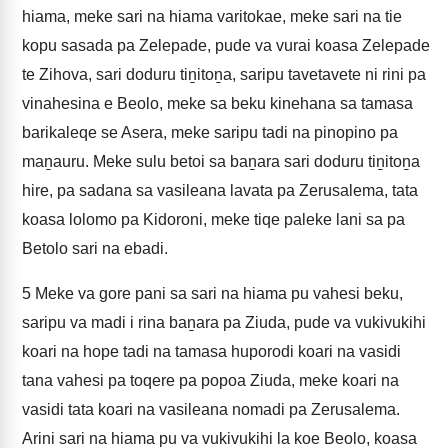
hiama, meke sari na hiama varitokae, meke sari na tie
kopu sasada pa Zelepade, pude va vurai koasa Zelepade
te Zihova, sari doduru tiṉitoṉa, saripu tavetavete ni rini pa
vinahesina e Beolo, meke sa beku kinehana sa tamasa
barikaleqe se Asera, meke saripu tadi na pinopino pa
maṉauru. Meke sulu betoi sa baṉara sari doduru tiṉitoṉa
hire, pa sadana sa vasileana lavata pa Zerusalema, tata
koasa lolomo pa Kidoroni, meke tiqe paleke lani sa pa
Betolo sari na ebadi.
5
Meke va gore pani sa sari na hiama pu vahesi beku,
saripu va madi i rina baṉara pa Ziuda, pude va vukivukihi
koari na hope tadi na tamasa huporodi koari na vasidi
tana vahesi pa toqere pa popoa Ziuda, meke koari na
vasidi tata koari na vasileana nomadi pa Zerusalema.
Arini sari na hiama pu va vukivukihi la koe Beolo, koasa