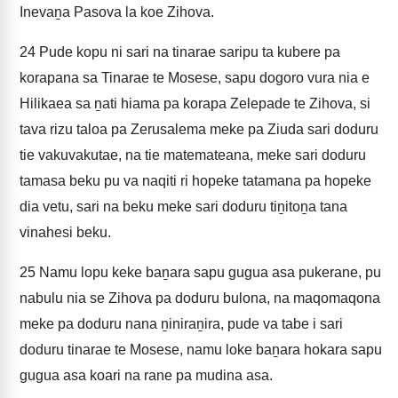
Inevaṉa Pasova la koe Zihova.
24
Pude kopu ni sari na tinarae saripu ta kubere pa
korapana sa Tinarae te Mosese, sapu dogoro vura nia e
Hilikaea sa ṉati hiama pa korapa Zelepade te Zihova, si
tava rizu taloa pa Zerusalema meke pa Ziuda sari doduru
tie vakuvakutae, na tie matemateana, meke sari doduru
tamasa beku pu va naqiti ri hopeke tatamana pa hopeke
dia vetu, sari na beku meke sari doduru tiṉitoṉa tana
vinahesi beku.
25
Namu lopu keke baṉara sapu gugua asa pukerane, pu
nabulu nia se Zihova pa doduru bulona, na maqomaqona
meke pa doduru nana ṉiniraṉira, pude va tabe i sari
doduru tinarae te Mosese, namu loke baṉara hokara sapu
gugua asa koari na rane pa mudina asa.