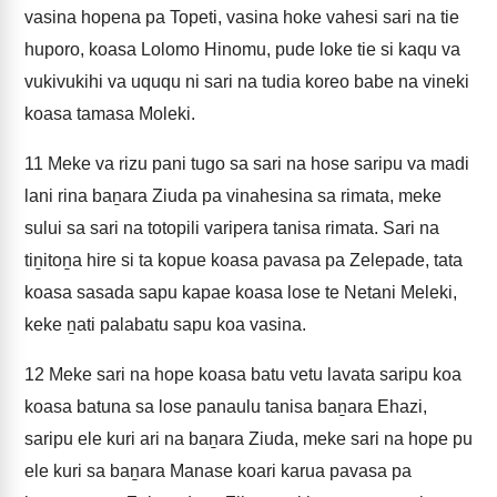
vasina hopena pa Topeti, vasina hoke vahesi sari na tie
huporo, koasa Lolomo Hinomu, pude loke tie si kaqu va
vukivukihi va uququ ni sari na tudia koreo babe na vineki
koasa tamasa Moleki.
11
Meke va rizu pani tugo sa sari na hose saripu va madi
lani rina baṉara Ziuda pa vinahesina sa rimata, meke
sului sa sari na totopili varipera tanisa rimata. Sari na
tiṉitoṉa hire si ta kopue koasa pavasa pa Zelepade, tata
koasa sasada sapu kapae koasa lose te Netani Meleki,
keke ṉati palabatu sapu koa vasina.
12
Meke sari na hope koasa batu vetu lavata saripu koa
koasa batuna sa lose panaulu tanisa baṉara Ehazi,
saripu ele kuri ari na baṉara Ziuda, meke sari na hope pu
ele kuri sa baṉara Manase koari karua pavasa pa