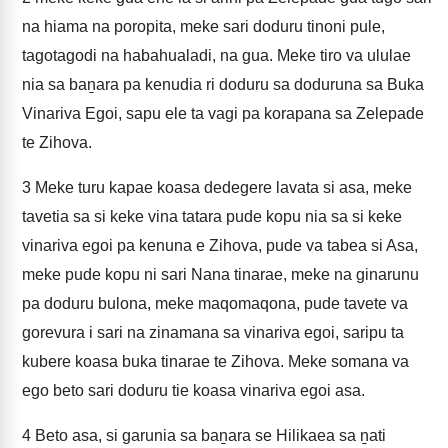
na hiama na poropita, meke sari doduru tinoni pule,
tagotagodi na habahualadi, na gua. Meke tiro va ululae
nia sa baṉara pa kenudia ri doduru sa doduruna sa Buka
Vinariva Egoi, sapu ele ta vagi pa korapana sa Zelepade
te Zihova.
3
Meke turu kapae koasa dedegere lavata si asa, meke
tavetia sa si keke vina tatara pude kopu nia sa si keke
vinariva egoi pa kenuna e Zihova, pude va tabea si Asa,
meke pude kopu ni sari Nana tinarae, meke na ginarunu
pa doduru bulona, meke maqomaqona, pude tavete va
gorevura i sari na zinamana sa vinariva egoi, saripu ta
kubere koasa buka tinarae te Zihova. Meke somana va
ego beto sari doduru tie koasa vinariva egoi asa.
4
Beto asa, si garunia sa baṉara se Hilikaea sa ṉati