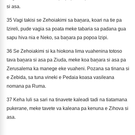
si asa.
35
Vagi takisi se Zehoiakimi sa baṉara, koari na tie pa
Izireli, pude vagia sa poata meke tabaria sa padana gua
sapu hiva nia e Neko, sa baṉara pa popoa Izipi.
36
Se Zehoiakimi si ka hiokona lima vuahenina totoso
tava baṉara si asa pa Ziuda, meke koa baṉara si asa pa
Zerusalema ka manege eke vuaheni. Pozana sa tinana si
e Zebida, sa tuna vineki e Pedaia koasa vasileana
nomana pa Ruma.
37
Keha luli sa sari na tinavete kaleadi tadi na tiatamana
pukerane, meke tavete va kaleana pa kenuna e Zihova si
asa.