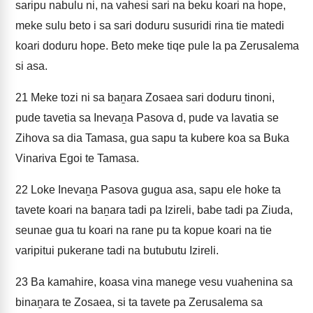
saripu nabulu ni, na vahesi sari na beku koari na hope,
meke sulu beto i sa sari doduru susuridi rina tie matedi
koari doduru hope. Beto meke tiqe pule la pa Zerusalema
si asa.
21
Meke tozi ni sa baṉara Zosaea sari doduru tinoni,
pude tavetia sa Inevaṉa Pasova d, pude va lavatia se
Zihova sa dia Tamasa, gua sapu ta kubere koa sa Buka
Vinariva Egoi te Tamasa.
22
Loke Inevaṉa Pasova gugua asa, sapu ele hoke ta
tavete koari na baṉara tadi pa Izireli, babe tadi pa Ziuda,
seunae gua tu koari na rane pu ta kopue koari na tie
varipitui pukerane tadi na butubutu Izireli.
23
Ba kamahire, koasa vina manege vesu vuahenina sa
binaṉara te Zosaea, si ta tavete pa Zerusalema sa