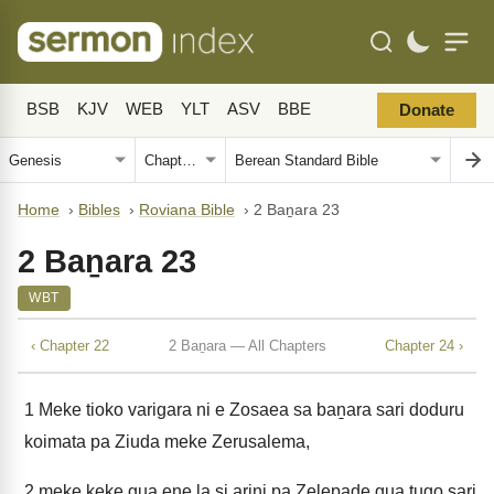
BSB
KJV
WEB
YLT
ASV
BBE
Donate
Home
›
Bibles
›
Roviana Bible
›
2 Baṉara 23
2 Baṉara 23
WBT
‹ Chapter 22
2 Baṉara — All Chapters
Chapter 24 ›
1
Meke tioko varigara ni e Zosaea sa baṉara sari doduru
koimata pa Ziuda meke Zerusalema,
2
meke keke gua ene la si arini pa Zelepade gua tugo sari