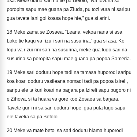
asa. Meke olaṉa sari na tie pa Betolo, “Na lovuna sa
poropita sapu mae guana pa Ziuda, pu tozi vura ni saripu
gua tavete lani goi koasa hope hie,” gua si arini.
18
Meke zama se Zosaea, “Leana, vekoa nana si asa.
Loke tie kaqu va rizu i sari na susurina,” gua si asa. Ke
lopu va rizui rini sari na susurina, meke gua tugo sari na
susurina sa poropita sapu mae guana pa popoa Sameria.
19
Meke sari doduru hope tadi na tamasa huporodi saripu
koa koari doduru vasileana nomadi tadi pa popoa Izireli,
saripu ele ta kuri koari na baṉara pa Izireli sapu bugoro ni
e Zihova, si ta huara va gore koe Zosaea sa baṉara.
Tavete guni ni sa sari doduru hope, gua puta tugo sapu
ele tavetia sa pa Betolo.
20
Meke va mate betoi sa sari doduru hiama huporodi