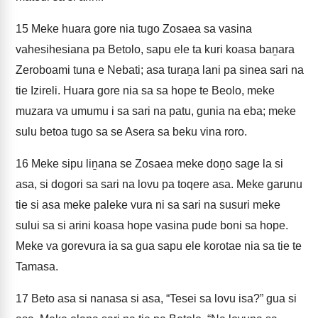
15
Meke huara gore nia tugo Zosaea sa vasina
vahesihesiana pa Betolo, sapu ele ta kuri koasa baṉara
Zeroboami tuna e Nebati; asa turaṉa lani pa sinea sari na
tie Izireli. Huara gore nia sa sa hope te Beolo, meke
muzara va umumu i sa sari na patu, gunia na eba; meke
sulu betoa tugo sa se Asera sa beku vina roro.
16
Meke sipu liṉana se Zosaea meke doṉo sage la si
asa, si dogori sa sari na lovu pa toqere asa. Meke garunu
tie si asa meke paleke vura ni sa sari na susuri meke
sului sa si arini koasa hope vasina pude boni sa hope.
Meke va gorevura ia sa gua sapu ele korotae nia sa tie te
Tamasa.
17
Beto asa si nanasa si asa, “Tesei sa lovu isa?” gua si