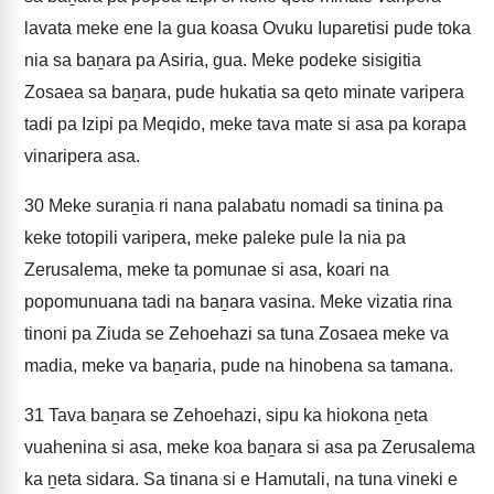
lavata meke ene la gua koasa Ovuku Iuparetisi pude toka
nia sa baṉara pa Asiria, gua. Meke podeke sisigitia
Zosaea sa baṉara, pude hukatia sa qeto minate varipera
tadi pa Izipi pa Meqido, meke tava mate si asa pa korapa
vinaripera asa.
30
Meke suraṉia ri nana palabatu nomadi sa tinina pa
keke totopili varipera, meke paleke pule la nia pa
Zerusalema, meke ta pomunae si asa, koari na
popomunuana tadi na baṉara vasina. Meke vizatia rina
tinoni pa Ziuda se Zehoehazi sa tuna Zosaea meke va
madia, meke va baṉaria, pude na hinobena sa tamana.
31
Tava baṉara se Zehoehazi, sipu ka hiokona ṉeta
vuahenina si asa, meke koa baṉara si asa pa Zerusalema
ka ṉeta sidara. Sa tinana si e Hamutali, na tuna vineki e