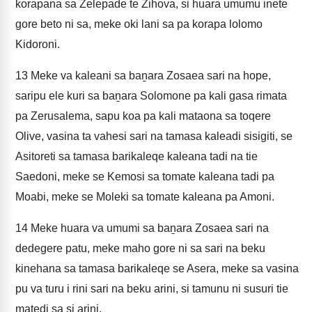
korapana sa Zelepade te Zihova, si huara umumu inete
gore beto ni sa, meke oki lani sa pa korapa lolomo
Kidoroni.
13
Meke va kaleani sa baṉara Zosaea sari na hope,
saripu ele kuri sa baṉara Solomone pa kali gasa rimata
pa Zerusalema, sapu koa pa kali mataona sa toqere
Olive, vasina ta vahesi sari na tamasa kaleadi sisigiti, se
Asitoreti sa tamasa barikaleqe kaleana tadi na tie
Saedoni, meke se Kemosi sa tomate kaleana tadi pa
Moabi, meke se Moleki sa tomate kaleana pa Amoni.
14
Meke huara va umumi sa baṉara Zosaea sari na
dedegere patu, meke maho gore ni sa sari na beku
kinehana sa tamasa barikaleqe se Asera, meke sa vasina
pu va turu i rini sari na beku arini, si tamunu ni susuri tie
matedi sa si arini.