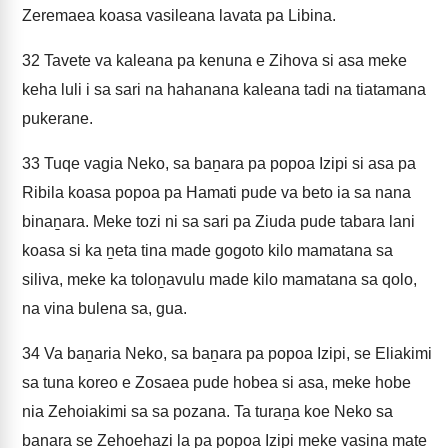
Zeremaea koasa vasileana lavata pa Libina.
32
Tavete va kaleana pa kenuna e Zihova si asa meke
keha luli i sa sari na hahanana kaleana tadi na tiatamana
pukerane.
33
Tuqe vagia Neko, sa baṉara pa popoa Izipi si asa pa
Ribila koasa popoa pa Hamati pude va beto ia sa nana
binaṉara. Meke tozi ni sa sari pa Ziuda pude tabara lani
koasa si ka ṉeta tina made gogoto kilo mamatana sa
siliva, meke ka toloṉavulu made kilo mamatana sa qolo,
na vina bulena sa, gua.
34
Va baṉaria Neko, sa baṉara pa popoa Izipi, se Eliakimi
sa tuna koreo e Zosaea pude hobea si asa, meke hobe
nia Zehoiakimi sa sa pozana. Ta turaṉa koe Neko sa
baṉara se Zehoehazi la pa popoa Izipi meke vasina mate