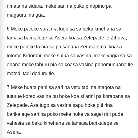
rimata na sidara, meke sari na puku pinopino pa
maṉauru, na gua.
6
Meke paleke vura nia tugo sa sa beku kinehana sa
tamasa barikaleqe se Asera koasa Zelepade te Zihova,
meke paleke la nia sa pa sadana Zerusalema, koasa
lolomo Kidoroni, meke sulua sa vasina, meke vagia sa sa
ebana meke taburu nia sa koasa vasina popomunuana tie
matedi tadi doduru tie.
7
Meke huara pani sa sari na vetu tadi na maqota na
tuturue koreo vasina pu hoke koa si arini pa korapana sa
Zelepade. Asa tugo sa vasina sapu hoke piti rina
barikaleqe sari na poko meke hoke va sagei rini pude
vahesia sa beku kinehana sa tamasa barikaleqe se
Asera.