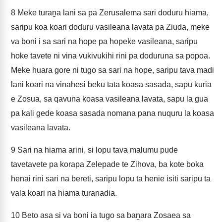
8
Meke turaṉa lani sa pa Zerusalema sari doduru hiama,
saripu koa koari doduru vasileana lavata pa Ziuda, meke
va boni i sa sari na hope pa hopeke vasileana, saripu
hoke tavete ni vina vukivukihi rini pa doduruna sa popoa.
Meke huara gore ni tugo sa sari na hope, saripu tava madi
lani koari na vinahesi beku tata koasa sasada, sapu kuria
e Zosua, sa qavuna koasa vasileana lavata, sapu la gua
pa kali gede koasa sasada nomana pana nuquru la koasa
vasileana lavata.
9
Sari na hiama arini, si lopu tava malumu pude
tavetavete pa korapa Zelepade te Zihova, ba kote boka
henai rini sari na bereti, saripu lopu ta henie isiti saripu ta
vala koari na hiama turaṉadia.
10
Beto asa si va boni ia tugo sa baṉara Zosaea sa