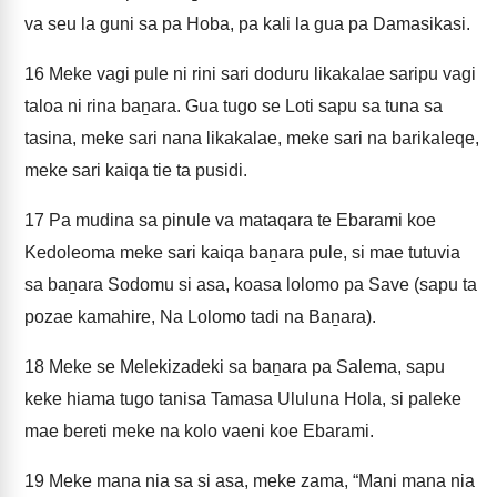
va seu la guni sa pa Hoba, pa kali la gua pa Damasikasi.
16
Meke vagi pule ni rini sari doduru likakalae saripu vagi
taloa ni rina baṉara. Gua tugo se Loti sapu sa tuna sa
tasina, meke sari nana likakalae, meke sari na barikaleqe,
meke sari kaiqa tie ta pusidi.
17
Pa mudina sa pinule va mataqara te Ebarami koe
Kedoleoma meke sari kaiqa baṉara pule, si mae tutuvia
sa baṉara Sodomu si asa, koasa lolomo pa Save (sapu ta
pozae kamahire, Na Lolomo tadi na Baṉara).
18
Meke se Melekizadeki sa baṉara pa Salema, sapu
keke hiama tugo tanisa Tamasa Ululuna Hola, si paleke
mae bereti meke na kolo vaeni koe Ebarami.
19
Meke mana nia sa si asa, meke zama, “Mani mana nia