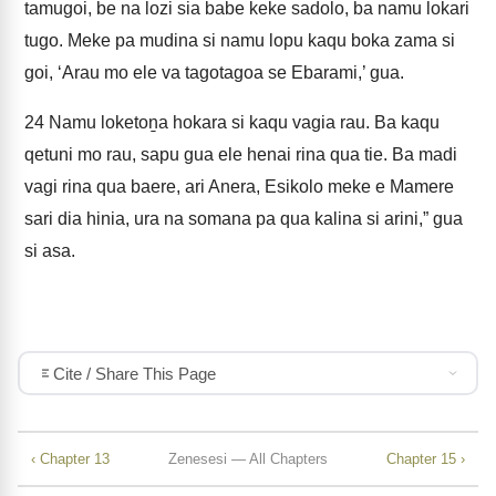
tamugoi, be na lozi sia babe keke sadolo, ba namu lokari
tugo. Meke pa mudina si namu lopu kaqu boka zama si
goi, ‘Arau mo ele va tagotagoa se Ebarami,’ gua.
24
Namu loketoṉa hokara si kaqu vagia rau. Ba kaqu
qetuni mo rau, sapu gua ele henai rina qua tie. Ba madi
vagi rina qua baere, ari Anera, Esikolo meke e Mamere
sari dia hinia, ura na somana pa qua kalina si arini,” gua
si asa.
Cite / Share This Page
‹ Chapter 13
Zenesesi — All Chapters
Chapter 15 ›