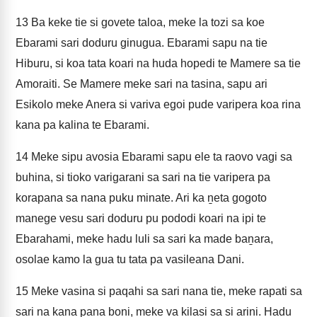
13
Ba keke tie si govete taloa, meke la tozi sa koe
Ebarami sari doduru ginugua. Ebarami sapu na tie
Hiburu, si koa tata koari na huda hopedi te Mamere sa tie
Amoraiti. Se Mamere meke sari na tasina, sapu ari
Esikolo meke Anera si variva egoi pude varipera koa rina
kana pa kalina te Ebarami.
14
Meke sipu avosia Ebarami sapu ele ta raovo vagi sa
buhina, si tioko varigarani sa sari na tie varipera pa
korapana sa nana puku minate. Ari ka ṉeta gogoto
manege vesu sari doduru pu pododi koari na ipi te
Ebarahami, meke hadu luli sa sari ka made baṉara,
osolae kamo la gua tu tata pa vasileana Dani.
15
Meke vasina si paqahi sa sari nana tie, meke rapati sa
sari na kana pana boṉi, meke va kilasi sa si arini. Hadu