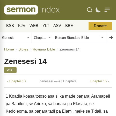
BSB
KJV
WEB
YLT
ASV
BBE
Donate
Home
›
Bibles
›
Roviana Bible
›
Zenesesi 14
Zenesesi 14
WBT
‹ Chapter 13
Zenesesi — All Chapters
Chapter 15 ›
1
Koadia koasa totoso asa si ka made baṉara: Aramapeli
pa Babiloni, se Arioko, sa baṉara pa Elasara, se
Kedoleoma, sa baṉara tadi pa Elami, meke se Tidali, sa