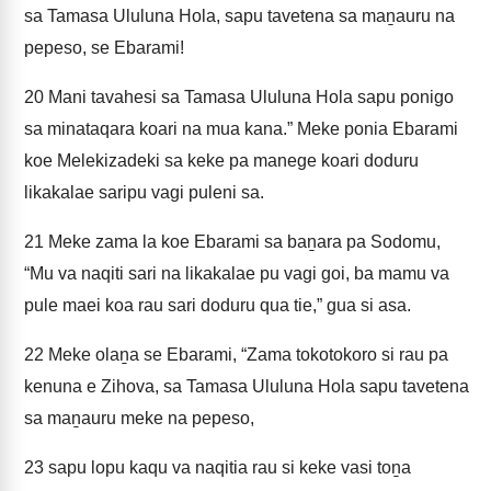
sa Tamasa Ululuna Hola, sapu tavetena sa maṉauru na
pepeso, se Ebarami!
20
Mani tavahesi sa Tamasa Ululuna Hola sapu ponigo
sa minataqara koari na mua kana.” Meke ponia Ebarami
koe Melekizadeki sa keke pa manege koari doduru
likakalae saripu vagi puleni sa.
21
Meke zama la koe Ebarami sa baṉara pa Sodomu,
“Mu va naqiti sari na likakalae pu vagi goi, ba mamu va
pule maei koa rau sari doduru qua tie,” gua si asa.
22
Meke olaṉa se Ebarami, “Zama tokotokoro si rau pa
kenuna e Zihova, sa Tamasa Ululuna Hola sapu tavetena
sa maṉauru meke na pepeso,
23
sapu lopu kaqu va naqitia rau si keke vasi toṉa