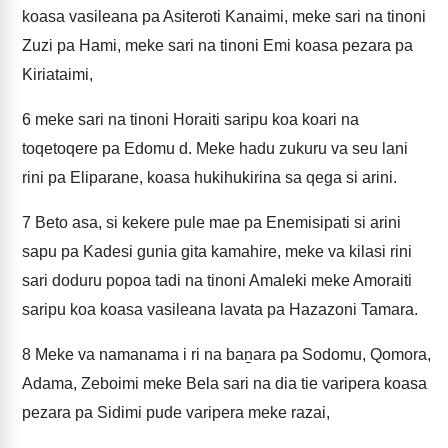
koasa vasileana pa Asiteroti Kanaimi, meke sari na tinoni
Zuzi pa Hami, meke sari na tinoni Emi koasa pezara pa
Kiriataimi,
6
meke sari na tinoni Horaiti saripu koa koari na
toqetoqere pa Edomu d. Meke hadu zukuru va seu lani
rini pa Eliparane, koasa hukihukirina sa qega si arini.
7
Beto asa, si kekere pule mae pa Enemisipati si arini
sapu pa Kadesi gunia gita kamahire, meke va kilasi rini
sari doduru popoa tadi na tinoni Amaleki meke Amoraiti
saripu koa koasa vasileana lavata pa Hazazoni Tamara.
8
Meke va namanama i ri na baṉara pa Sodomu, Qomora,
Adama, Zeboimi meke Bela sari na dia tie varipera koasa
pezara pa Sidimi pude varipera meke razai,