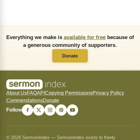
Everything we make is
available for free
because of
a generous community of supporters.
Donate
About Us
FAQ
API
Copying Permissions
Privacy Policy
Commendations
Donate
Follow
© 2026 SermonIndex — SermonIndex exists to freely