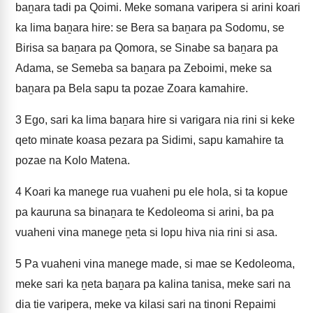
baṉara tadi pa Qoimi. Meke somana varipera si arini koari
ka lima baṉara hire: se Bera sa baṉara pa Sodomu, se
Birisa sa baṉara pa Qomora, se Sinabe sa baṉara pa
Adama, se Semeba sa baṉara pa Zeboimi, meke sa
baṉara pa Bela sapu ta pozae Zoara kamahire.
3
Ego, sari ka lima baṉara hire si varigara nia rini si keke
qeto minate koasa pezara pa Sidimi, sapu kamahire ta
pozae na Kolo Matena.
4
Koari ka manege rua vuaheni pu ele hola, si ta kopue
pa kauruna sa binaṉara te Kedoleoma si arini, ba pa
vuaheni vina manege ṉeta si lopu hiva nia rini si asa.
5
Pa vuaheni vina manege made, si mae se Kedoleoma,
meke sari ka ṉeta baṉara pa kalina tanisa, meke sari na
dia tie varipera, meke va kilasi sari na tinoni Repaimi