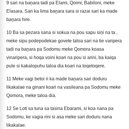
9
sari na baṉara tadi pa Elami, Qoimi, Babiloni, meke
Elasara. Sari ka lima baṉara sara si razai sari ka made
baṉara hire.
10
Ba sa pezara sana si sokua na pou sapu siṉi na ta ,
meke sipu podepodekae govete taloa sari na tie varipera
tadi na baṉara pa Sodomu meke Qomora koasa
vinaripera, si hoqa voini koari na pou si arini, ba kaiqa
pule si kakalopuhu taloa dia koari na toqetoqere.
11
Meke vagi betoi ri ka made baṉara sari doduru
likakalae na ginani koari na vasileana pa Sodomu meke
Qomora, meke taloa dia.
12
Se Loti sa tuna sa tasina Ebarami, si koa nana pa
Sodomu, ke vagia rini si asa meke sari doduru nana
likakalae.