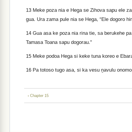
13
Meke poza nia e Hega se Zihova sapu ele za
gua. Ura zama pule nia se Hega, “Ele dogoro hi
14
Gua asa ke poza nia rina tie, sa berukehe p
Tamasa Toana sapu dogorau."
15
Meke podoa Hega si keke tuna koreo e Ebaram
16
Pa totoso tugo asa, si ka vesu ṉavulu onom
‹ Chapter 15