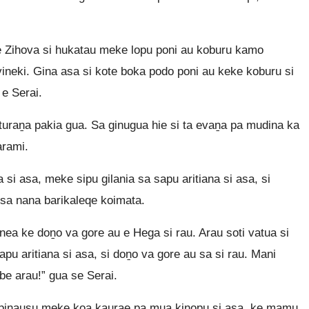
 Zihova si hukatau meke lopu poni au koburu kamo
ineki. Gina asa si kote boka podo poni au keke koburu si
e Serai.
uraṉa pakia gua. Sa ginugua hie si ta evaṉa pa mudina ka
arami.
si asa, meke sipu gilania sa sapu aritiana si asa, si
sa nana barikaleqe koimata.
a ke doṉo va gore au e Hega si rau. Arau soti vatua si
pu aritiana si asa, si doṉo va gore au sa si rau. Mani
abe arau!” gua se Serai.
pinausu meke koa kaurae pa mua kinopu si asa, ke mamu