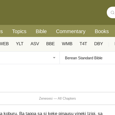
rs
Topics
Bible
Commentary
Books
WEB
YLT
ASV
BBE
WMB
T4T
DBY
|
Zenesesi — All Chapters
a koburu. Ba tagoa sa si keke pinausu vineki Izipi, sa