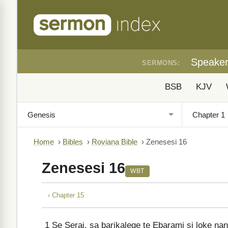
Speake
SERMONS:
BSB
KJV
Home
›
Bibles
›
Roviana Bible
›
Zenesesi 16
Zenesesi 16
WBT
‹ Chapter 15
1
Se Serai, sa barikaleqe te Ebarami si loke nan