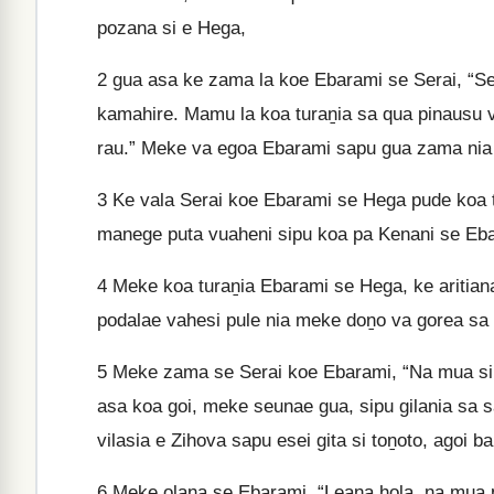
pozana si e Hega,
2
gua asa ke zama la koe Ebarami se Serai, “Se
kamahire. Mamu la koa turaṉia sa qua pinausu v
rau.” Meke va egoa Ebarami sapu gua zama nia 
3
Ke vala Serai koe Ebarami se Hega pude koa t
manege puta vuaheni sipu koa pa Kenani se Eb
4
Meke koa turaṉia Ebarami se Hega, ke aritiana 
podalae vahesi pule nia meke doṉo va gorea sa 
5
Meke zama se Serai koe Ebarami, “Na mua sine
asa koa goi, meke seunae gua, sipu gilania sa sa
vilasia e Zihova sapu esei gita si toṉoto, agoi b
6
Meke olaṉa se Ebarami, “Leana hola, na mua 