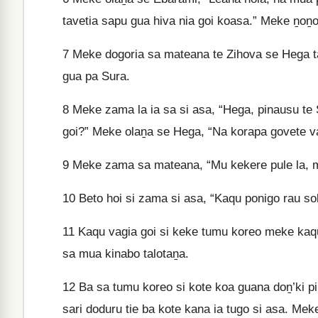
tavetia sapu gua hiva nia goi koasa.” Meke ṉoṉo
7
Meke dogoria sa mateana te Zihova se Hega ta
gua pa Sura.
8
Meke zama la ia sa si asa, “Hega, pinausu te 
goi?” Meke olaṉa se Hega, “Na korapa govete va
9
Meke zama sa mateana, “Mu kekere pule la, m
10
Beto hoi si zama si asa, “Kaqu ponigo rau soku
11
Kaqu vagia goi si keke tumu koreo meke kaqu 
sa mua kinabo talotaṉa.
12
Ba sa tumu koreo si kote koa guana doṉ’ki pi
sari doduru tie ba kote kana ia tugo si asa. Mek