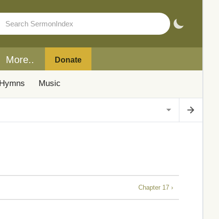
More..
Donate
Hymns
Music
Chapter 17 ›