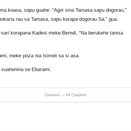
ma koasa, sapu guahe: “Agoi sina Tamasa sapu dogorau,”
nokaria rau sa Tamasa, sapu korapa dogorau Sa,” gua.
a vari korapana Kadesi meke Beredi, “Na berukehe tanisa
i, meke poza nia Isimeli sa si asa.
o vuahenina se Ebarami.
Zenesesi — All Chapters