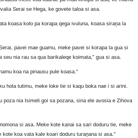
valia Serai se Hega, ke govete taloa si asa.
ta koasa kolo pa korapa qega ivuluna, koasa siraṉa la
Serai, pavei mae guamu, meke pavei si korapa la gua si
 seu nia rau sa qua barikaleqe koimata,” gua si asa.
amu koa na pinausu pule koasa."
 hola tutimu, meke loke tie si kaqu boka nae i si arini.
poza nia Isimeli goi sa pozana, sina ele avosia e Zihova
nomona si asa. Meke kote kanai sa sari doduru tie, meke
e kote koa vata kale koari doduru turaṉana si asa."