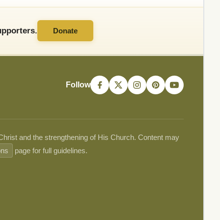
pporters.
Donate
Follow
 Christ and the strengthening of His Church. Content may
ons
page for full guidelines.