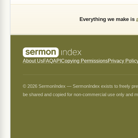
Everything we make is
About Us
FAQ
API
Copying Permissions
Privacy Polic
© 2026 SermonIndex — SermonIndex exists to freely preser
be shared and copied for non-commercial use only and m