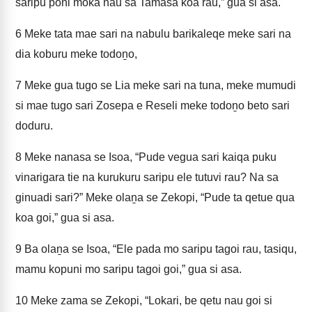
saripu poni moka nau sa Tamasa koa rau,” gua si asa.
6
Meke tata mae sari na nabulu barikaleqe meke sari na
dia koburu meke todoṉo,
7
Meke gua tugo se Lia meke sari na tuna, meke mumudi
si mae tugo sari Zosepa e Reseli meke todoṉo beto sari
doduru.
8
Meke nanasa se Isoa, “Pude vegua sari kaiqa puku
vinarigara tie na kurukuru saripu ele tutuvi rau? Na sa
ginuadi sari?” Meke olaṉa se Zekopi, “Pude ta qetue qua
koa goi,” gua si asa.
9
Ba olaṉa se Isoa, “Ele pada mo saripu tagoi rau, tasiqu,
mamu kopuni mo saripu tagoi goi,” gua si asa.
10
Meke zama se Zekopi, “Lokari, be qetu nau goi si