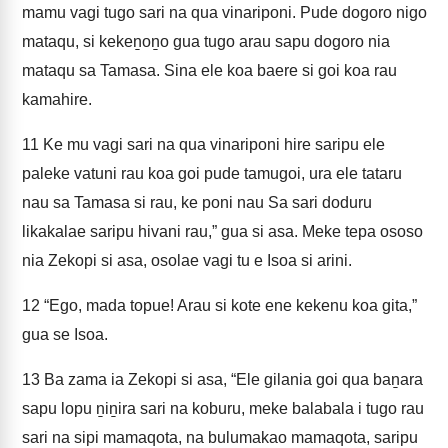
mamu vagi tugo sari na qua vinariponi. Pude dogoro nigo
mataqu, si kekeṉoṉo gua tugo arau sapu dogoro nia
mataqu sa Tamasa. Sina ele koa baere si goi koa rau
kamahire.
11
Ke mu vagi sari na qua vinariponi hire saripu ele
paleke vatuni rau koa goi pude tamugoi, ura ele tataru
nau sa Tamasa si rau, ke poni nau Sa sari doduru
likakalae saripu hivani rau,” gua si asa. Meke tepa ososo
nia Zekopi si asa, osolae vagi tu e Isoa si arini.
12
“Ego, mada topue! Arau si kote ene kekenu koa gita,”
gua se Isoa.
13
Ba zama ia Zekopi si asa, “Ele gilania goi qua baṉara
sapu lopu ṉiṉira sari na koburu, meke balabala i tugo rau
sari na sipi mamaqota, na bulumakao mamaqota, saripu