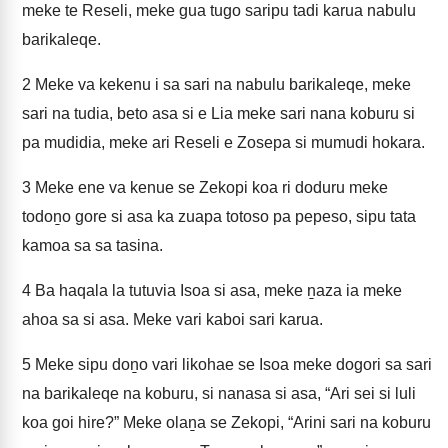
meke te Reseli, meke gua tugo saripu tadi karua nabulu
barikaleqe.
2
Meke va kekenu i sa sari na nabulu barikaleqe, meke
sari na tudia, beto asa si e Lia meke sari nana koburu si
pa mudidia, meke ari Reseli e Zosepa si mumudi hokara.
3
Meke ene va kenue se Zekopi koa ri doduru meke
todoṉo gore si asa ka zuapa totoso pa pepeso, sipu tata
kamoa sa sa tasina.
4
Ba haqala la tutuvia Isoa si asa, meke ṉaza ia meke
ahoa sa si asa. Meke vari kaboi sari karua.
5
Meke sipu doṉo vari likohae se Isoa meke dogori sa sari
na barikaleqe na koburu, si nanasa si asa, “Ari sei si luli
koa goi hire?” Meke olaṉa se Zekopi, “Arini sari na koburu