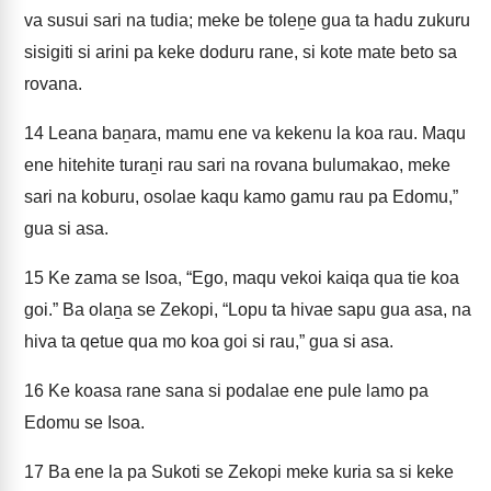
va susui sari na tudia; meke be toleṉe gua ta hadu zukuru
sisigiti si arini pa keke doduru rane, si kote mate beto sa
rovana.
14
Leana baṉara, mamu ene va kekenu la koa rau. Maqu
ene hitehite turaṉi rau sari na rovana bulumakao, meke
sari na koburu, osolae kaqu kamo gamu rau pa Edomu,”
gua si asa.
15
Ke zama se Isoa, “Ego, maqu vekoi kaiqa qua tie koa
goi.” Ba olaṉa se Zekopi, “Lopu ta hivae sapu gua asa, na
hiva ta qetue qua mo koa goi si rau,” gua si asa.
16
Ke koasa rane sana si podalae ene pule lamo pa
Edomu se Isoa.
17
Ba ene la pa Sukoti se Zekopi meke kuria sa si keke