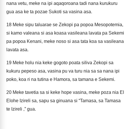
nana vetu, meke na ipi aqaqoroana tadi nana kurukuru
gua asa ke ta pozae Sukoti sa vasina asa.
18
Meke sipu taluarae se Zekopi pa popoa Mesopotemia,
si kamo valeana si asa koasa vasileana lavata pa Sekemi
pa popoa Kenani, meke noso si asa tata koa sa vasileana
lavata asa.
19
Meke holu nia keke gogoto poata siliva Zekopi sa
kukuru pepeso asa, vasina pu va turu nia sa sa nana ipi
poko, koa ri na tutina e Hamora, sa tamana e Sekemi.
20
Meke tavetia sa si keke hope vasina, meke poza nia El
Elohe Izireli sa, sapu sa ginuana si “Tamasa, sa Tamasa
te Izireli ,” gua.