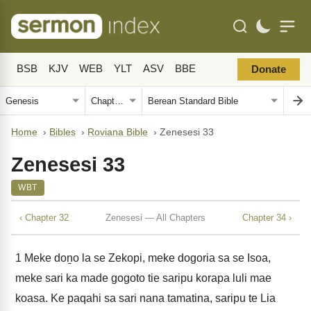
BSB
KJV
WEB
YLT
ASV
BBE
Donate
Home
›
Bibles
›
Roviana Bible
›
Zenesesi 33
Zenesesi 33
WBT
‹ Chapter 32
Zenesesi — All Chapters
Chapter 34 ›
1
Meke doṉo la se Zekopi, meke dogoria sa se Isoa,
meke sari ka made gogoto tie saripu korapa luli mae
koasa. Ke paqahi sa sari nana tamatina, saripu te Lia