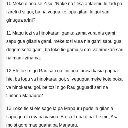
10
Meke olaṉa se Zisu, “Nake na titisa arilaemu tu tadi pa
Izireli d si goi, ba na vegua ke lopu gilani tu goi sari
ginugua arini?
11
Maqu tozi va hinokarani gamu: zama vura nia gami
sapu gua gilania gami, meke tozi vura nia gami sapu gua
dogoro sotia gami; ba loke tie gamu si emi va hinokari sari
na mami zinama.
12
Ele tozi nigo Rau sari na tiṉitoṉa tanisa kasia popoa
hie, ba lopu va hinokarau goi, si vegugua meke kote boka
va hinokarau goi, be tozi nigo Rau guguadi sari na
tiṉitoṉa Maṉauru?
13
Loke tie si ele sage la pa Maṉauru pude la gilania
sapu gua ta evaṉa vasina. Ba sa Tuna d na Tie mo, Asa
mo si gore mae guana pa Maṉauru.