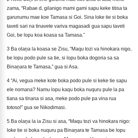
zama, “Rabae d, gilanigo mami gami sapu keke titisa ta
garunumu mae koe Tamasa si Goi. Sina loke tie si boka
taveti sari na tinavete variva magasadi gua sapu taveti
Goi, be lopu koa koasa sa Tamasa."
3
Ba olaṉa la koasa se Zisu, “Maqu tozi va hinokara nigo,
be lopu podo pule sa tie, si lopu boka dogoria sa sa
Binaṉara te Tamasa,” gua si Asa.
4
“Ai, vegua meke kote boka podo pule si keke tie sapu
ele nomana? Namu lopu kaqu boka nuquru pule la pa
tiana sa tinana si asa, meke podo pule pa vina rua
totoso!” gua se Nikodimasi.
5
Ba olaṉa la ia Zisu si asa, “Maqu tozi va hinokara nigo:
loke tie si boka nuquru pa Binaṉara te Tamasa be lopu