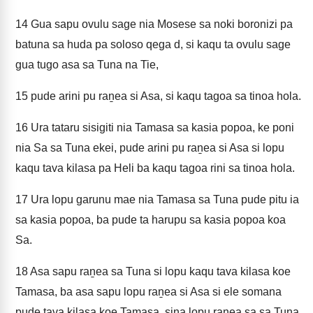
14
Gua sapu ovulu sage nia Mosese sa noki boronizi pa
batuna sa huda pa soloso qega d, si kaqu ta ovulu sage
gua tugo asa sa Tuna na Tie,
15
pude arini pu raṉea si Asa, si kaqu tagoa sa tinoa hola.
16
Ura tataru sisigiti nia Tamasa sa kasia popoa, ke poni
nia Sa sa Tuna ekei, pude arini pu raṉea si Asa si lopu
kaqu tava kilasa pa Heli ba kaqu tagoa rini sa tinoa hola.
17
Ura lopu garunu mae nia Tamasa sa Tuna pude pitu ia
sa kasia popoa, ba pude ta harupu sa kasia popoa koa
Sa.
18
Asa sapu raṉea sa Tuna si lopu kaqu tava kilasa koe
Tamasa, ba asa sapu lopu raṉea si Asa si ele somana
pude tava kilasa koe Tamasa, sina lopu raṉea sa sa Tuna