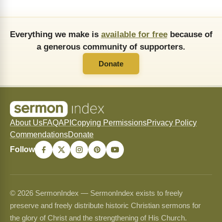
Everything we make is
available for free
because of
a generous community of supporters.
Donate
About Us
FAQ
API
Copying Permissions
Privacy Policy
Commendations
Donate
Follow
© 2026 SermonIndex — SermonIndex exists to freely
preserve and freely distribute historic Christian sermons for
the glory of Christ and the strengthening of His Church.