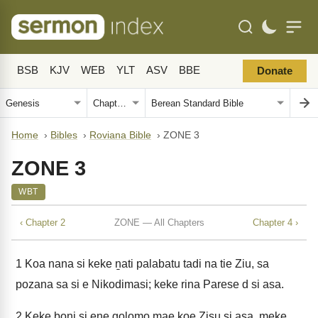
BSB
KJV
WEB
YLT
ASV
BBE
Donate
Home
›
Bibles
›
Roviana Bible
›
ZONE 3
ZONE 3
WBT
‹ Chapter 2
ZONE — All Chapters
Chapter 4 ›
1
Koa nana si keke ṉati palabatu tadi na tie Ziu, sa
pozana sa si e Nikodimasi; keke rina Parese d si asa.
2
Keke boṉi si ene golomo mae koe Zisu si asa, meke