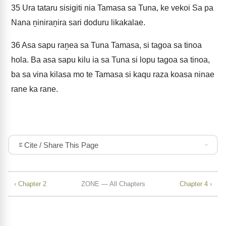
35
Ura tataru sisigiti nia Tamasa sa Tuna, ke vekoi Sa pa
Nana ṉiniraṉira sari doduru likakalae.
36
Asa sapu raṉea sa Tuna Tamasa, si tagoa sa tinoa
hola. Ba asa sapu kilu ia sa Tuna si lopu tagoa sa tinoa,
ba sa vina kilasa mo te Tamasa si kaqu raza koasa ninae
rane ka rane.
Cite / Share This Page
‹ Chapter 2
ZONE — All Chapters
Chapter 4 ›