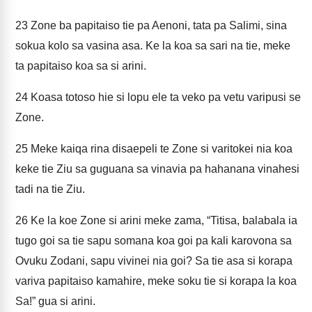
23
Zone ba papitaiso tie pa Aenoni, tata pa Salimi, sina
sokua kolo sa vasina asa. Ke la koa sa sari na tie, meke
ta papitaiso koa sa si arini.
24
Koasa totoso hie si lopu ele ta veko pa vetu varipusi se
Zone.
25
Meke kaiqa rina disaepeli te Zone si varitokei nia koa
keke tie Ziu sa guguana sa vinavia pa hahanana vinahesi
tadi na tie Ziu.
26
Ke la koe Zone si arini meke zama, “Titisa, balabala ia
tugo goi sa tie sapu somana koa goi pa kali karovona sa
Ovuku Zodani, sapu vivinei nia goi? Sa tie asa si korapa
variva papitaiso kamahire, meke soku tie si korapa la koa
Sa!” gua si arini.