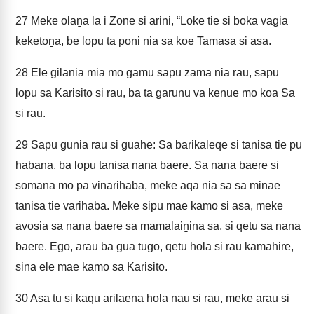
27
Meke olaṉa la i Zone si arini, “Loke tie si boka vagia
keketoṉa, be lopu ta poni nia sa koe Tamasa si asa.
28
Ele gilania mia mo gamu sapu zama nia rau, sapu
lopu sa Karisito si rau, ba ta garunu va kenue mo koa Sa
si rau.
29
Sapu gunia rau si guahe: Sa barikaleqe si tanisa tie pu
habana, ba lopu tanisa nana baere. Sa nana baere si
somana mo pa vinarihaba, meke aqa nia sa sa minae
tanisa tie varihaba. Meke sipu mae kamo si asa, meke
avosia sa nana baere sa mamalaiṉina sa, si qetu sa nana
baere. Ego, arau ba gua tugo, qetu hola si rau kamahire,
sina ele mae kamo sa Karisito.
30
Asa tu si kaqu arilaena hola nau si rau, meke arau si