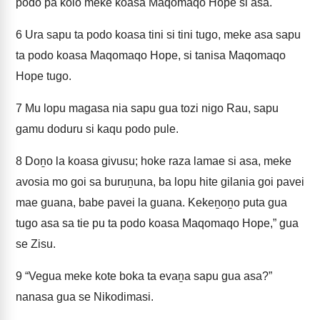
podo pa kolo meke koasa Maqomaqo Hope si asa.
6
Ura sapu ta podo koasa tini si tini tugo, meke asa sapu
ta podo koasa Maqomaqo Hope, si tanisa Maqomaqo
Hope tugo.
7
Mu lopu magasa nia sapu gua tozi nigo Rau, sapu
gamu doduru si kaqu podo pule.
8
Doṉo la koasa givusu; hoke raza lamae si asa, meke
avosia mo goi sa buruṉuna, ba lopu hite gilania goi pavei
mae guana, babe pavei la guana. Kekeṉoṉo puta gua
tugo asa sa tie pu ta podo koasa Maqomaqo Hope,” gua
se Zisu.
9
“Vegua meke kote boka ta evaṉa sapu gua asa?”
nanasa gua se Nikodimasi.