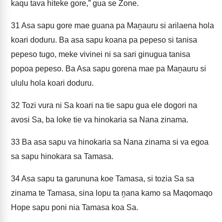
kaqu tava hiteke gore,” gua se Zone.
31
Asa sapu gore mae guana pa Maṉauru si arilaena hola
koari doduru. Ba asa sapu koana pa pepeso si tanisa
pepeso tugo, meke vivinei ni sa sari ginugua tanisa
popoa pepeso. Ba Asa sapu gorena mae pa Maṉauru si
ululu hola koari doduru.
32
Tozi vura ni Sa koari na tie sapu gua ele dogori na
avosi Sa, ba loke tie va hinokaria sa Nana zinama.
33
Ba asa sapu va hinokaria sa Nana zinama si va egoa
sa sapu hinokara sa Tamasa.
34
Asa sapu ta garununa koe Tamasa, si tozia Sa sa
zinama te Tamasa, sina lopu ta ṉana kamo sa Maqomaqo
Hope sapu poni nia Tamasa koa Sa.