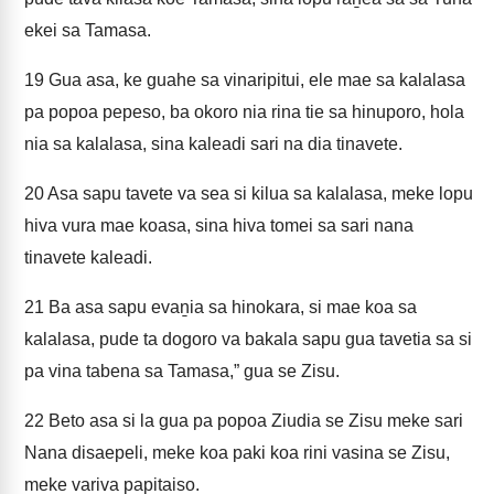
ekei sa Tamasa.
19
Gua asa, ke guahe sa vinaripitui, ele mae sa kalalasa
pa popoa pepeso, ba okoro nia rina tie sa hinuporo, hola
nia sa kalalasa, sina kaleadi sari na dia tinavete.
20
Asa sapu tavete va sea si kilua sa kalalasa, meke lopu
hiva vura mae koasa, sina hiva tomei sa sari nana
tinavete kaleadi.
21
Ba asa sapu evaṉia sa hinokara, si mae koa sa
kalalasa, pude ta dogoro va bakala sapu gua tavetia sa si
pa vina tabena sa Tamasa,” gua se Zisu.
22
Beto asa si la gua pa popoa Ziudia se Zisu meke sari
Nana disaepeli, meke koa paki koa rini vasina se Zisu,
meke variva papitaiso.